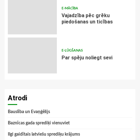
E-MĀCĪBA
Vajadzība pēc grēku
piedošanas un ticības
E-LŪGŠANAS
Par spēju noliegt sevi
Atrodi
Bauslība un Evaņģēlijs
Baznīcas gada sprediķi vienuviet
Ilgi gaidītais latviešu sprediķu krājums