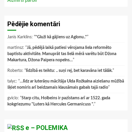
Aizmirsi paroli
Pēdējie komentāri
Janis Karklins
: “
"Gluži kā gājiens uz Aglonu.."
”
martinsz
: “
Jā, pēdējā laikā patiesi vērojama liela reformēto
baptistu aktivitāte. Manuprāt tas lielā mērā varētu būt Džona
Makartura, Džona Paipera nopelns…
”
Roberto
: “
līdzībā es teiktu: .. suņi rej, bet karavāna iet tālāk.
”
talyc
: “
…līdz ar luterāņu mācītāja Ulda Rožkalna aiziešanu mūžībā
šķiet nomiris arī beidzamais klausāmais gabals tajā radio
”
gviclo
: “
Starp citu, Holbeins ir pazīstams arī ar 1522. gada
kokgriezumu "Luters kā Hercules Germanicuss ".
”
e – POLEMIKA