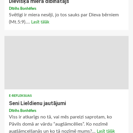
Dievišķā miera dibinātājs
Dītrihs Bonhēfers
Svētīgi ir miera nesēji, jo tos sauks par Dieva bērniem
(Mt.5:9)....
Lasīt tālāk
E-REFLEKSIJAS
Seni Lieldienu jautājumi
Dītrihs Bonhēfers
Viss ir atkarīgs no tā, vai mēs pareizi saprotam, ko
Pāvils domā ar vārdu “augšāmcēlies”. Ko nozīmē
augšāmcelšanās un ko tā nozīmē mums?...
Lasīt tālāk