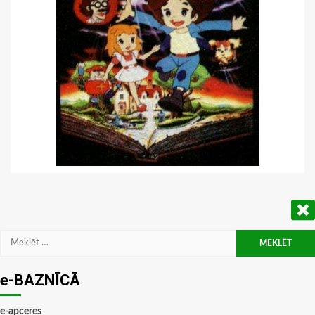
Meklēt:
e-BAZNĪCĀ
e-apceres