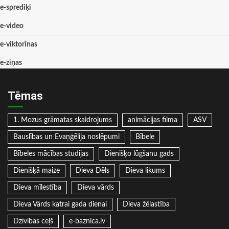
e-sprediķi
e-video
e-viktorīnas
e-ziņas
Tēmas
1. Mozus grāmatas skaidrojums
animācijas filma
ASV
Bauslības un Evaņģēlija noslēpumi
Bībele
Bībeles mācības studijas
Dienišķo lūgšanu gads
Dienišķā maize
Dieva Dēls
Dieva likums
Dieva mīlestība
Dieva vārds
Dieva Vārds katrai gada dienai
Dieva žēlastība
Dzīvības ceļš
e-baznica.lv