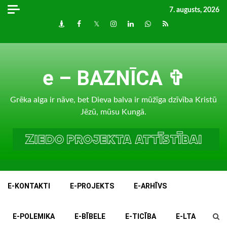
Skip
7. augusts, 2026
to
Draugiem
Facebook
Twitter
Instagram
LinkedIn
whatsapp
RSS
content
e – BAZNĪCA ✞
Grēka alga ir nāve, bet Dieva balva ir mūžīga dzīvība Kristū
Jēzū, mūsu Kungā.
E-KONTAKTI
E-PROJEKTS
E-ARHĪVS
E-POLEMIKA
E-BĪBELE
E-TICĪBA
E-LTA