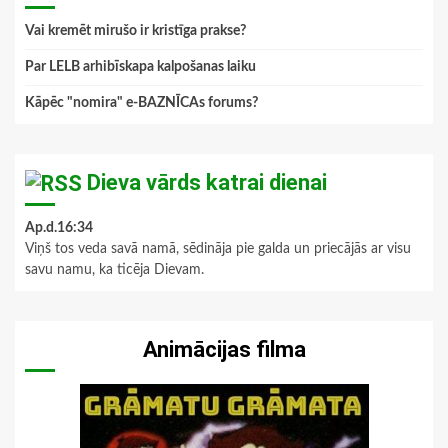
Vai kremēt mirušo ir kristīga prakse?
Par LELB arhibīskapa kalpošanas laiku
Kāpēc "nomira" e-BAZNĪCAs forums?
Dieva vārds katrai dienai
Ap.d.16:34
Viņš tos veda savā namā, sēdināja pie galda un priecājās ar visu
savu namu, ka ticēja Dievam.
Animācijas filma