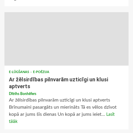
E-LŪGŠANAS
E-POĒZIJA
Ar žēlsirdības pilnvarām uzticīgi un klusi
aptverts
Dītrihs Bonhēfers
Ar žēlsirdības pilnvarām uzticīgi un klusi aptverts
Brīnumaini pasargāts un mierināts Tā es vēlos dzīvot
kopā ar jums šīs dienas Un kopā ar jums ieiet...
Lasīt
tālāk