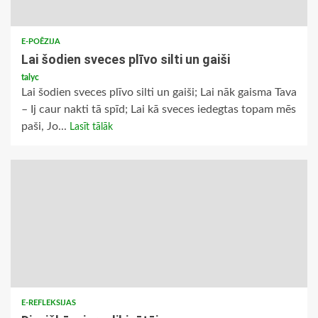
E-POĒZIJA
Lai šodien sveces plīvo silti un gaiši
talyc
Lai šodien sveces plīvo silti un gaiši; Lai nāk gaisma Tava
– Ij caur nakti tā spīd; Lai kā sveces iedegtas topam mēs
paši, Jo...
Lasīt tālāk
E-REFLEKSIJAS