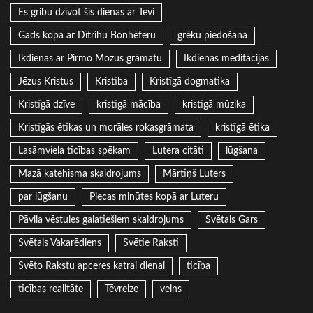
Es gribu dzīvot šīs dienas ar Tevi
Gads kopa ar Dītrihu Bonhēferu
grēku piedošana
Ikdienas ar Pirmo Mozus grāmatu
Ikdienas meditācijas
Jēzus Kristus
Kristība
Kristīgā dogmatika
Kristīgā dzīve
kristīgā mācība
kristīgā mūzika
Kristīgās ētikas un morāles rokasgrāmata
kristīgā ētika
Lasāmviela ticības spēkam
Lutera citāti
lūgšana
Mazā katehisma skaidrojums
Mārtiņš Luters
par lūgšanu
Piecas minūtes kopā ar Luteru
Pāvila vēstules galatiešiem skaidrojums
Svētais Gars
Svētais Vakarēdiens
Svētie Raksti
Svēto Rakstu apceres katrai dienai
ticība
ticības realitāte
Tēvreize
velns