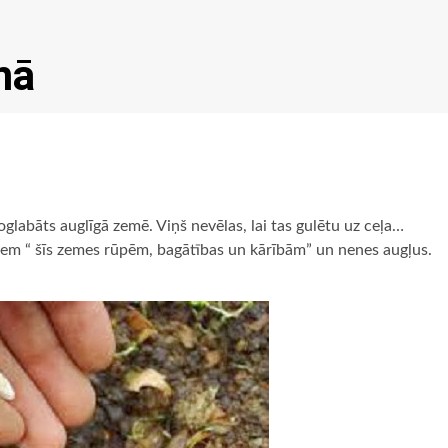
mā
glabāts auglīgā zemē. Viņš nevēlas, lai tas gulētu uz ceļa…
 zem “ šīs zemes rūpēm, bagātības un kārībām” un nenes augļus.