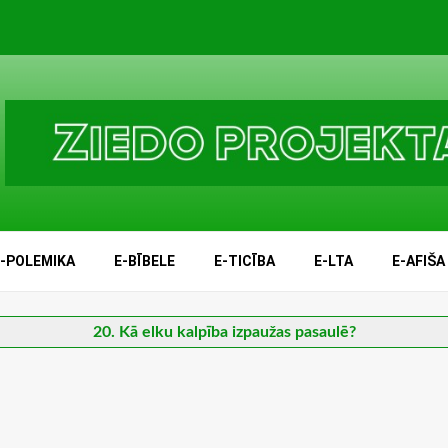
E-POLEMIKA
E-BĪBELE
E-TICĪBA
E-LTA
E-AFIŠA
20. Kā elku kalpība izpaužas pasaulē?