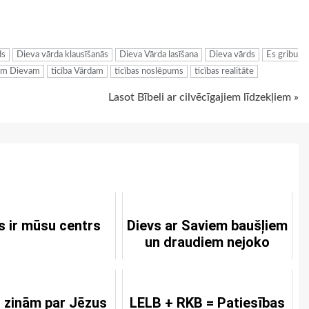
ugiem
ds
Dieva vārda klausīšanās
Dieva Vārda lasīšana
Dieva vārds
Es gribu
gam Dievam
ticība Vārdam
ticības noslēpums
ticības realitāte
Lasot Bībeli ar cilvēcīgajiem līdzekļiem »
s ir mūsu centrs
Dievs ar Saviem baušļiem
un draudiem nejoko
 zinām par Jēzus
LELB + RKB = Patiesības