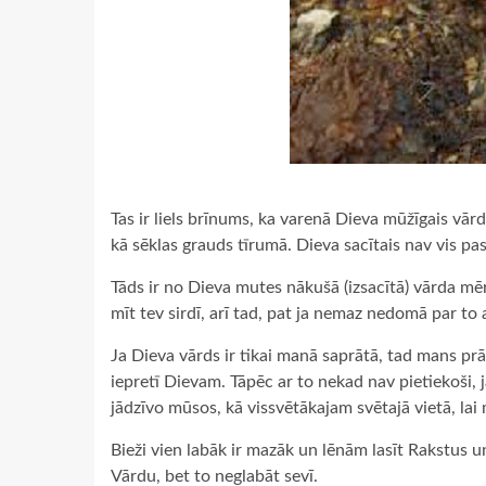
Tas ir liels brīnums, ka varenā Dieva mūžīgais vār
kā sēklas grauds tīrumā. Dieva sacītais nav vis pa
Tāds ir no Dieva mutes nākušā (izsacītā) vārda mē
mīt tev sirdī, arī tad, pat ja nemaz nedomā par to 
Ja Dieva vārds ir tikai manā saprātā, tad mans prā
iepretī Dievam. Tāpēc ar to nekad nav pietiekoši, j
jādzīvo mūsos, kā vissvētākajam svētajā vietā, la
Bieži vien labāk ir mazāk un lēnām lasīt Rakstus un 
Vārdu, bet to neglabāt sevī.