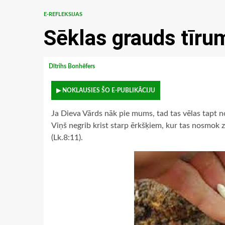
E-REFLEKSIJAS
Sēklas grauds tīru
Dītrihs Bonhēfers
▶ NOKLAUSIES ŠO E-PUBLIKĀCIJU
Ja Dieva Vārds nāk pie mums, tad tas vēlas tapt no
Viņš negrib krist starp ērkšķiem, kur tas nosmok
(Lk.8:11).