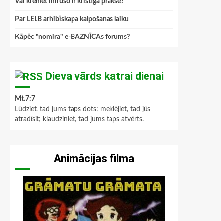
Vai kremēt mirušo ir kristīga prakse?
Par LELB arhibīskapa kalpošanas laiku
Kāpēc "nomira" e-BAZNĪCAs forums?
Dieva vārds katrai dienai
Mt.7:7
Lūdziet, tad jums taps dots; meklējiet, tad jūs
atradīsit; klaudziniet, tad jums taps atvērts.
Animācijas filma