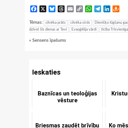
Facebook
X
Bluesky
Threads
Email
Copy
WhatsApp
Telegram
LinkedIn
Dra
Link
Tēmas:
cilvēka prāts
cilvēka sirds
Dienišķo lūgšanu ga
dzīvot šīs dienas ar Tevi
Evaņģēlija vārdi
ticība Trīsvienī
Continue
« Sensens īpašums
Reading
Ieskaties
Baznīcas un teoloģijas
Kristu
vēsture
Briesmas zaudēt brīvību
Ko mēs