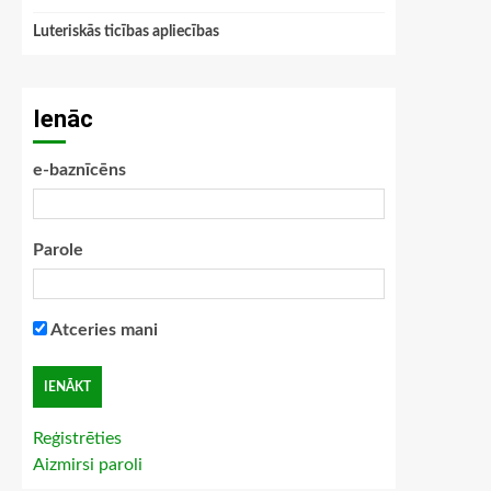
Luteriskās ticības apliecības
Ienāc
e-baznīcēns
Parole
Atceries mani
Reģistrēties
Aizmirsi paroli