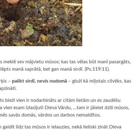
ds meklē sev mājvietu mūsos; kas tas vēlas būt manī pasargāts,
slēpts manā saprātā, bet gan manā sirdī. (Ps.119:11).
rķis –
palikt sirdī, nevis nodomā
– gluži kā mīļotais cilvēks, kas
apzināti.
ts bieži vien ir nodarbināts ar citām lietām un es zaudēšu
a vien esam izlasījuši Dieva Vārdu, …tam ir jāieiet dziļi mūsos,
i mēs savās domās, vārdos un darbos nemaldītos.
gaidīt līdz tas mūsos ir ielauzies, nekā lieliski zināt Dieva