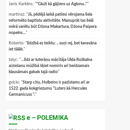
Janis Karklins
: “
"Gluži kā gājiens uz Aglonu.."
”
martinsz
: “
Jā, pēdējā laikā patiesi vērojama liela
reformēto baptistu aktivitāte. Manuprāt tas lielā
mērā varētu būt Džona Makartura, Džona Paipera
nopelns…
”
Roberto
: “
līdzībā es teiktu: .. suņi rej, bet karavāna
iet tālāk.
”
talyc
: “
…līdz ar luterāņu mācītāja Ulda Rožkalna
aiziešanu mūžībā šķiet nomiris arī beidzamais
klausāmais gabals tajā radio
”
gviclo
: “
Starp citu, Holbeins ir pazīstams arī ar
1522. gada kokgriezumu "Luters kā Hercules
Germanicuss ".
”
e – POLEMIKA