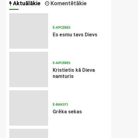
Aktuālākie
Komentētākie
E-APCERES
Es esmu tavs Dievs
E-APCERES
Kristietis kā Dieva
namturis
E-RAKSTI
Grēka sekas