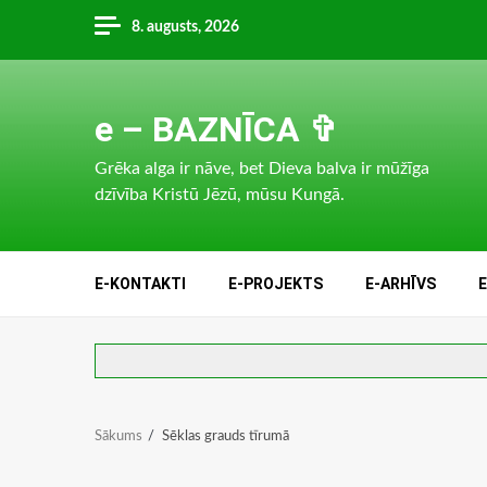
Skip
8. augusts, 2026
to
content
e – BAZNĪCA ✞
Grēka alga ir nāve, bet Dieva balva ir mūžīga
dzīvība Kristū Jēzū, mūsu Kungā.
E-KONTAKTI
E-PROJEKTS
E-ARHĪVS
Sākums
Sēklas grauds tīrumā