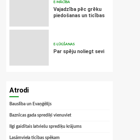
E-MĀCĪBA
Vajadzība pēc grēku
piedošanas un ticības
E-LŪGŠANAS
Par spēju noliegt sevi
Atrodi
Bauslība un Evaņģēlijs
Baznīcas gada sprediķi vienuviet
Ilgi gaidītais latviešu sprediķu krājums
Lasāmviela ticības spēkam