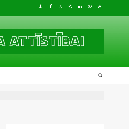
Draugiem
Facebook
Twitter
Instagram
LinkedIn
whatsapp
RSS