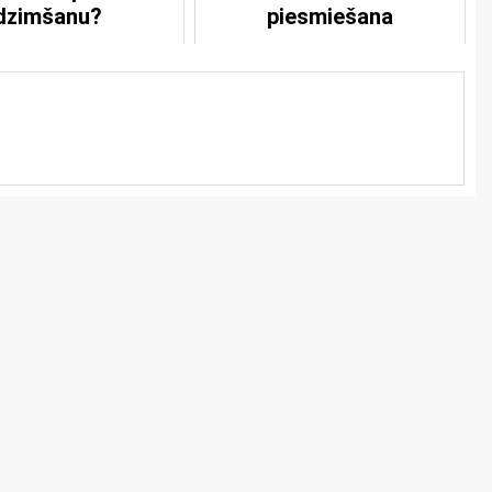
dzimšanu?
piesmiešana