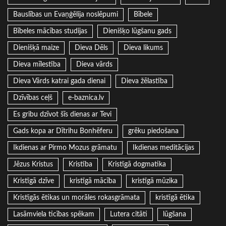
Bauslības un Evaņģēlija noslēpumi
Bībele
Bībeles mācības studijas
Dienišķo lūgšanu gads
Dienišķā maize
Dieva Dēls
Dieva likums
Dieva mīlestība
Dieva vārds
Dieva Vārds katrai gada dienai
Dieva žēlastība
Dzīvības ceļš
e-baznica.lv
Es gribu dzīvot šīs dienas ar Tevi
Gads kopa ar Dītrihu Bonhēferu
grēku piedošana
Ikdienas ar Pirmo Mozus grāmatu
Ikdienas meditācijas
Jēzus Kristus
Kristība
Kristīgā dogmatika
Kristīgā dzīve
kristīgā mācība
kristīgā mūzika
Kristīgās ētikas un morāles rokasgrāmata
kristīgā ētika
Lasāmviela ticības spēkam
Lutera citāti
lūgšana