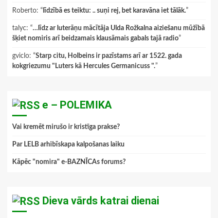
Roberto
: “
līdzībā es teiktu: .. suņi rej, bet karavāna iet tālāk.
”
talyc
: “
…līdz ar luterāņu mācītāja Ulda Rožkalna aiziešanu mūžībā
šķiet nomiris arī beidzamais klausāmais gabals tajā radio
”
gviclo
: “
Starp citu, Holbeins ir pazīstams arī ar 1522. gada
kokgriezumu "Luters kā Hercules Germanicuss ".
”
e – POLEMIKA
Vai kremēt mirušo ir kristīga prakse?
Par LELB arhibīskapa kalpošanas laiku
Kāpēc "nomira" e-BAZNĪCAs forums?
Dieva vārds katrai dienai