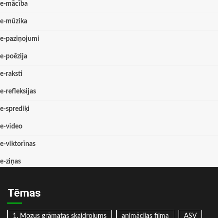
e-mācība
e-mūzika
e-paziņojumi
e-poēzija
e-raksti
e-refleksijas
e-sprediķi
e-video
e-viktorīnas
e-ziņas
Tēmas
1. Mozus grāmatas skaidrojums
animācijas filma
ASV