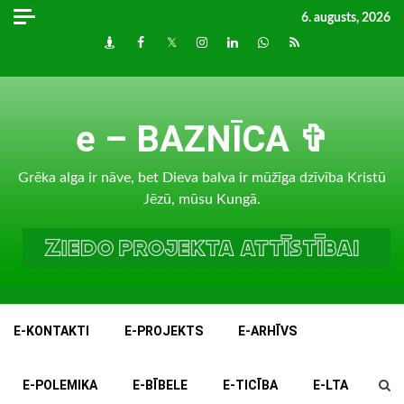
Skip
6. augusts, 2026
to
Draugiem
Facebook
Twitter
Instagram
LinkedIn
whatsapp
RSS
content
e – BAZNĪCA ✞
Grēka alga ir nāve, bet Dieva balva ir mūžīga dzīvība Kristū
Jēzū, mūsu Kungā.
E-KONTAKTI
E-PROJEKTS
E-ARHĪVS
E-POLEMIKA
E-BĪBELE
E-TICĪBA
E-LTA