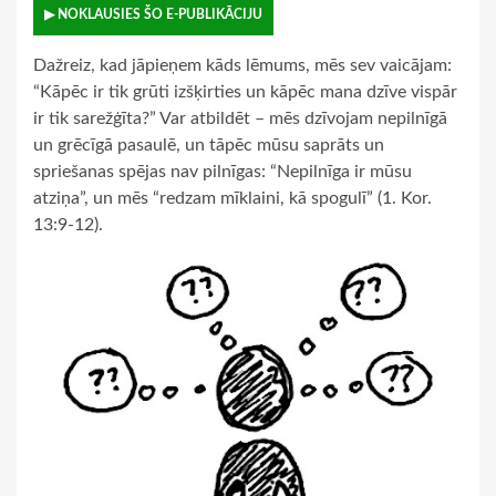
▶ NOKLAUSIES ŠO E-PUBLIKĀCIJU
Dažreiz, kad jāpieņem kāds lēmums, mēs sev vaicājam:
“Kāpēc ir tik grūti izšķirties un kāpēc mana dzīve vispār
ir tik sarežģīta?” Var atbildēt – mēs dzīvojam nepilnīgā
un grēcīgā pasaulē, un tāpēc mūsu saprāts un
spriešanas spējas nav pilnīgas: “Nepilnīga ir mūsu
atziņa”, un mēs “redzam mīklaini, kā spogulī” (1. Kor.
13:9-12).