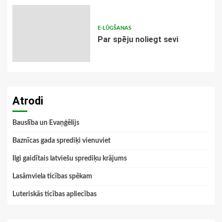
E-LŪGŠANAS
Par spēju noliegt sevi
Atrodi
Bauslība un Evaņģēlijs
Baznīcas gada sprediķi vienuviet
Ilgi gaidītais latviešu sprediķu krājums
Lasāmviela ticības spēkam
Luteriskās ticības apliecības