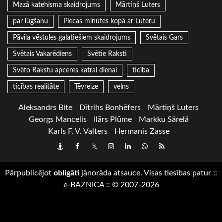
Mazā katehisma skaidrojums
Mārtiņš Luters
par lūgšanu
Piecas minūtes kopā ar Luteru
Pāvila vēstules galatiešiem skaidrojums
Svētais Gars
Svētais Vakarēdiens
Svētie Raksti
Svēto Rakstu apceres katrai dienai
ticība
ticības realitāte
Tēvreize
velns
Aleksandrs Bite
Dītrihs Bonhēfers
Mārtiņš Luters
Georgs Mancelis
Ilārs Plūme
Markku Särelä
Karls F. V. Valters
Hermanis Zasse
Draugiem
Facebook
Twitter
Instagram
LinkedIn
whatsapp
RSS
Pārpublicējot
obligāti
jānorāda atsauce. Visas tiesības patur
::
e-BAZNICA
::
© 2007-2026