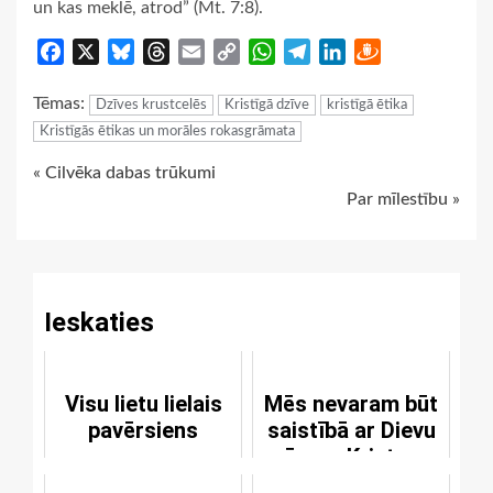
un kas meklē, atrod” (Mt. 7:8).
Facebook
X
Bluesky
Threads
Email
Copy
WhatsApp
Telegram
LinkedIn
Draugiem
Link
Tēmas:
Dzīves krustcelēs
Kristīgā dzīve
kristīgā ētika
Kristīgās ētikas un morāles rokasgrāmata
Continue
« Cilvēka dabas trūkumi
Par mīlestību »
Reading
Ieskaties
Visu lietu lielais
Mēs nevaram būt
pavērsiens
saistībā ar Dievu
ārpus Kristus