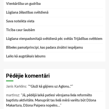
Vienkāršība un gudrība
Lūgšana žēlastības svētdienā
Sava noteikta vieta
Ticība caur šaubām
Lūgšana vienpadsmitajā svētdienā pēc svētās Trijādības svētkiem
Bībeles pamatprincipi, kas padara zinātni iespējamu
Laiks kā augstākais labums
Pēdējie komentāri
Janis Karklins
: “
"Gluži kā gājiens uz Aglonu.."
”
martinsz
: “
Jā, pēdējā laikā patiesi vērojama liela reformēto
baptistu aktivitāte. Manuprāt tas lielā mērā varētu būt Džona
Makartura, Džona Paipera nopelns…
”