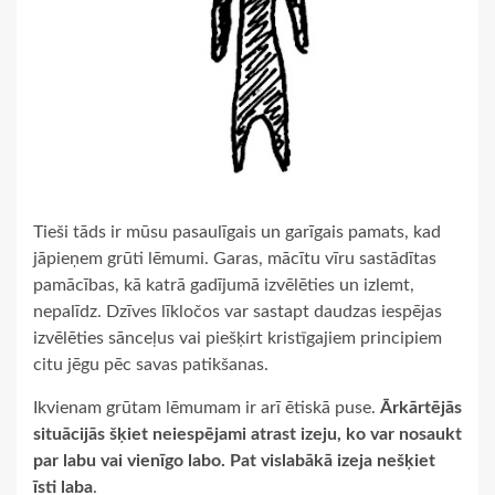
Tieši tāds ir mūsu pasaulīgais un garīgais pamats, kad
jāpieņem grūti lēmumi. Garas, mācītu vīru sastādītas
pamācības, kā katrā gadījumā izvēlēties un izlemt,
nepalīdz. Dzīves līkločos var sastapt daudzas iespējas
izvēlēties sānceļus vai piešķirt kristīgajiem principiem
citu jēgu pēc savas patikšanas.
Ikvienam grūtam lēmumam ir arī ētiskā puse.
Ārkārtējās
situācijās šķiet neiespējami atrast izeju, ko var nosaukt
par labu vai vienīgo labo. Pat vislabākā izeja nešķiet
īsti laba
.