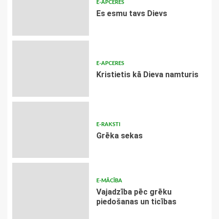
E-APCERES
Es esmu tavs Dievs
E-APCERES
Kristietis kā Dieva namturis
E-RAKSTI
Grēka sekas
E-MĀCĪBA
Vajadzība pēc grēku
piedošanas un ticības