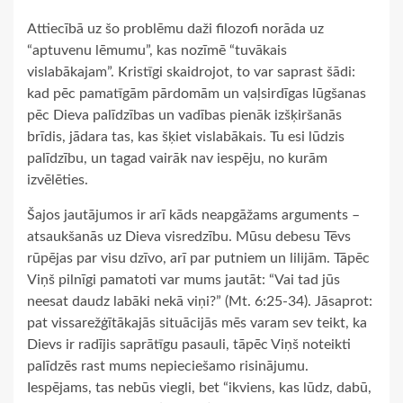
Attiecībā uz šo problēmu daži filozofi norāda uz
“aptuvenu lēmumu”, kas nozīmē “tuvākais
vislabākajam”. Kristīgi skaidrojot, to var saprast šādi:
kad pēc pamatīgām pārdomām un vaļsirdīgas lūgšanas
pēc Dieva palīdzības un vadības pienāk izšķiršanās
brīdis, jādara tas, kas šķiet vislabākais. Tu esi lūdzis
palīdzību, un tagad vairāk nav iespēju, no kurām
izvēlēties.
Šajos jautājumos ir arī kāds neapgāžams arguments –
atsaukšanās uz Dieva visredzību. Mūsu debesu Tēvs
rūpējas par visu dzīvo, arī par putniem un lilijām. Tāpēc
Viņš pilnīgi pamatoti var mums jautāt: “Vai tad jūs
neesat daudz labāki nekā viņi?” (Mt. 6:25-34). Jāsaprot:
pat vissarežģītākajās situācijās mēs varam sev teikt, ka
Dievs ir radījis saprātīgu pasauli, tāpēc Viņš noteikti
palīdzēs rast mums nepieciešamo risinājumu.
Iespējams, tas nebūs viegli, bet “ikviens, kas lūdz, dabū,