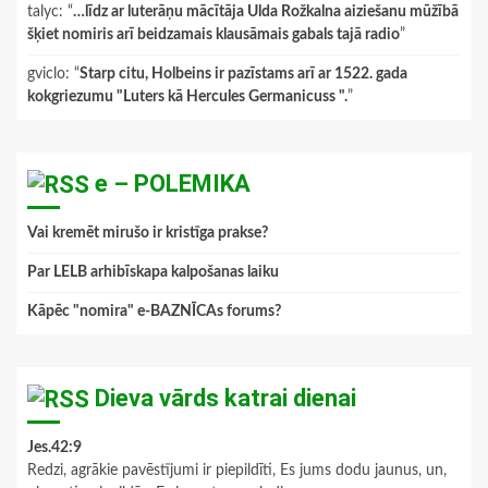
talyc
: “
…līdz ar luterāņu mācītāja Ulda Rožkalna aiziešanu mūžībā
šķiet nomiris arī beidzamais klausāmais gabals tajā radio
”
gviclo
: “
Starp citu, Holbeins ir pazīstams arī ar 1522. gada
kokgriezumu "Luters kā Hercules Germanicuss ".
”
e – POLEMIKA
Vai kremēt mirušo ir kristīga prakse?
Par LELB arhibīskapa kalpošanas laiku
Kāpēc "nomira" e-BAZNĪCAs forums?
Dieva vārds katrai dienai
Jes.42:9
Redzi, agrākie pavēstījumi ir piepildīti, Es jums dodu jaunus, un,