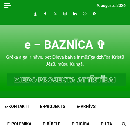
Skip
9. augusts, 2026
to
Draugiem
Facebook
Twitter
Instagram
LinkedIn
whatsapp
RSS
content
e – BAZNĪCA ✞
Grēka alga ir nāve, bet Dieva balva ir mūžīga dzīvība Kristū
Jēzū, mūsu Kungā.
E-KONTAKTI
E-PROJEKTS
E-ARHĪVS
E-POLEMIKA
E-BĪBELE
E-TICĪBA
E-LTA