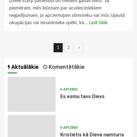
Izvēle starp patiesību un meliem gadās bieži. Ja,
piemēram, mēs kļūstam par aculieciniekiem
negadījumam, ja apciemojam slimnieku vai mūs izjautā
okupācijas vai ienaidnieka spēki, kā...
Lasīt tālāk
Ziņu
1
2
»
navigācija
Aktuālākie
Komentētākie
E-APCERES
Es esmu tavs Dievs
E-APCERES
Kristietis kā Dieva namturis