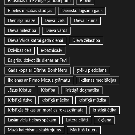
Bauslības un Evaņģēlija noslēpumi
Bībele
Bībeles mācības studijas
Dienišķo lūgšanu gads
Dienišķā maize
Dieva Dēls
Dieva likums
Dieva mīlestība
Dieva vārds
Dieva Vārds katrai gada dienai
Dieva žēlastība
Dzīvības ceļš
e-baznica.lv
Es gribu dzīvot šīs dienas ar Tevi
Gads kopa ar Dītrihu Bonhēferu
grēku piedošana
Ikdienas ar Pirmo Mozus grāmatu
Ikdienas meditācijas
Jēzus Kristus
Kristība
Kristīgā dogmatika
Kristīgā dzīve
kristīgā mācība
kristīgā mūzika
Kristīgās ētikas un morāles rokasgrāmata
kristīgā ētika
Lasāmviela ticības spēkam
Lutera citāti
lūgšana
Mazā katehisma skaidrojums
Mārtiņš Luters