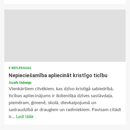
E-REFLEKSIJAS
Nepieciešamība apliecināt kristīgo ticību
Jozefs Imbergs
Vienkāršiem cilvēkiem, kas dzīvo kristīgā sabiedrībā,
ticības apliecinājums ir ikdienišķa dzīves sastāvdaļa,
piemēram, ģimenē, skolā, dievkalpojumā un
sadraudzībā ar draugiem un radiniekiem. Pavisam citādi
ir...
Lasīt tālāk