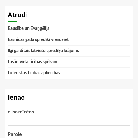
Atrodi
Bauslība un Evaņģēlijs
Baznīcas gada sprediķi vienuviet
Ilgi gaidītais latviešu sprediķu krājums
Lasāmviela ticības spēkam
Luteriskās ticības apliecības
Ienāc
e-baznīcēns
Parole