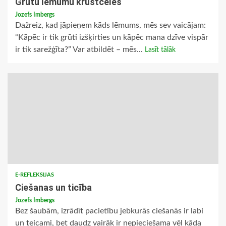
Grūtu lēmumu krustcelēs
Jozefs Imbergs
Dažreiz, kad jāpieņem kāds lēmums, mēs sev vaicājam:
“Kāpēc ir tik grūti izšķirties un kāpēc mana dzīve vispār
ir tik sarežģīta?” Var atbildēt – mēs...
Lasīt tālāk
E-REFLEKSIJAS
Ciešanas un ticība
Jozefs Imbergs
Bez šaubām, izrādīt pacietību jebkurās ciešanās ir labi
un teicami, bet daudz vairāk ir nepieciešama vēl kāda