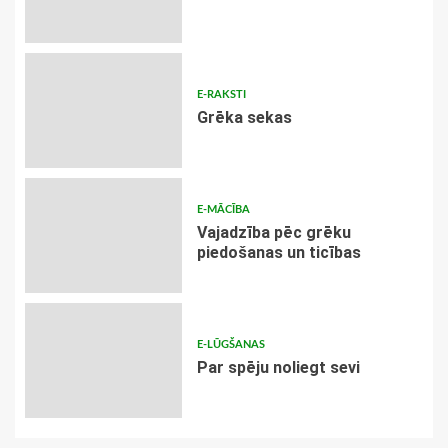
E-RAKSTI
Grēka sekas
E-MĀCĪBA
Vajadzība pēc grēku
piedošanas un ticības
E-LŪGŠANAS
Par spēju noliegt sevi