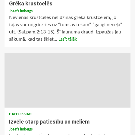
Grēka krustcelēs
Jozefs Imbergs
Nevienas krustceles nelīdzinās grēka krustcelēm, jo
tajās var nogriezties uz “tumsas tekām”, “galīgi neceļā”
utt. (Sal.pam.2:13-15). Šī ļaunuma draudi izpaužas jau
sākumā, kad tas šķiet...
Lasīt tālāk
E-REFLEKSIJAS
Izvēle starp patiesību un meliem
Jozefs Imbergs