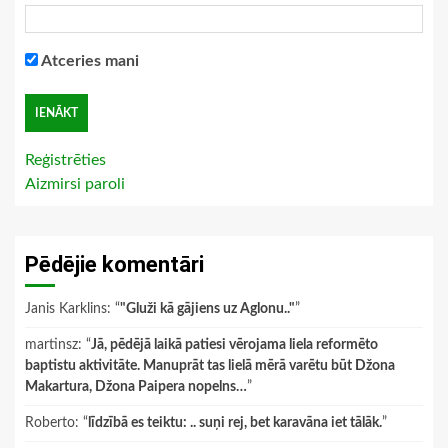
Atceries mani
Reģistrēties
Aizmirsi paroli
Pēdējie komentāri
Janis Karklins
: “
"Gluži kā gājiens uz Aglonu.."
”
martinsz
: “
Jā, pēdējā laikā patiesi vērojama liela reformēto
baptistu aktivitāte. Manuprāt tas lielā mērā varētu būt Džona
Makartura, Džona Paipera nopelns…
”
Roberto
: “
līdzībā es teiktu: .. suņi rej, bet karavāna iet tālāk.
”