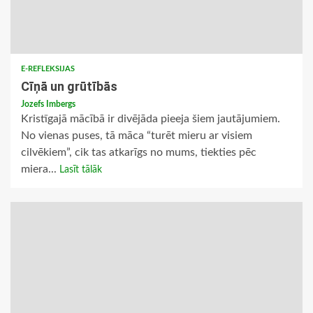
E-REFLEKSIJAS
Cīņā un grūtībās
Jozefs Imbergs
Kristīgajā mācībā ir divējāda pieeja šiem jautājumiem.
No vienas puses, tā māca “turēt mieru ar visiem
cilvēkiem”, cik tas atkarīgs no mums, tiekties pēc
miera...
Lasīt tālāk