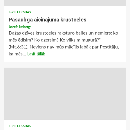
E-REFLEKSIJAS
Pasaulīga aicinājuma krustcelēs
Jozefs Imbergs
Dažas dzīves krustceles raksturo bailes un nemiers: ko
mēs ēdīsim? Ko dzersim? Ko vilksim mugurā?”
(Mt.6:31). Neviens nav mūs mācījis labāk par Pestītāju,
ka mēs...
Lasīt tālāk
E-REFLEKSIJAS