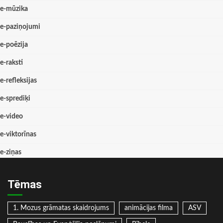
e-mūzika
e-paziņojumi
e-poēzija
e-raksti
e-refleksijas
e-sprediķi
e-video
e-viktorīnas
e-ziņas
Tēmas
1. Mozus grāmatas skaidrojums
animācijas filma
ASV