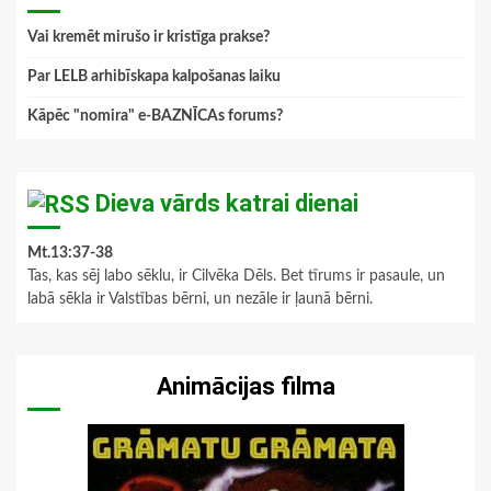
Vai kremēt mirušo ir kristīga prakse?
Par LELB arhibīskapa kalpošanas laiku
Kāpēc "nomira" e-BAZNĪCAs forums?
Dieva vārds katrai dienai
Mt.13:37-38
Tas, kas sēj labo sēklu, ir Cilvēka Dēls. Bet tīrums ir pasaule, un
labā sēkla ir Valstības bērni, un nezāle ir ļaunā bērni.
Animācijas filma