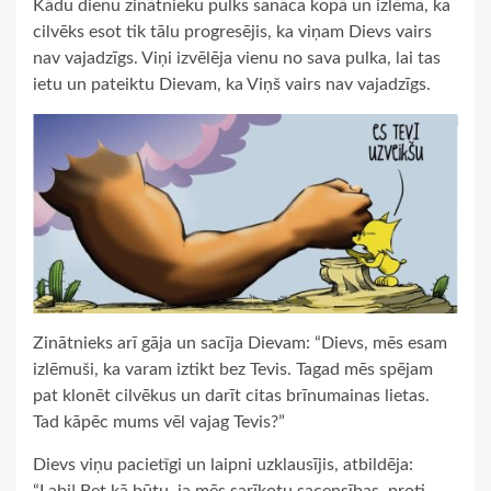
Kādu dienu zinātnieku pulks sanāca kopā un izlēma, ka
cilvēks esot tik tālu progresējis, ka viņam Dievs vairs
nav vajadzīgs. Viņi izvēlēja vienu no sava pulka, lai tas
ietu un pateiktu Dievam, ka Viņš vairs nav vajadzīgs.
Zinātnieks arī gāja un sacīja Dievam: “Dievs, mēs esam
izlēmuši, ka varam iztikt bez Tevis. Tagad mēs spējam
pat klonēt cilvēkus un darīt citas brīnumainas lietas.
Tad kāpēc mums vēl vajag Tevis?”
Dievs viņu pacietīgi un laipni uzklausījis, atbildēja: