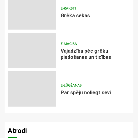
E-RAKSTI
Grēka sekas
E-MĀCĪBA
Vajadzība pēc grēku
piedošanas un ticības
E-LŪGŠANAS
Par spēju noliegt sevi
Atrodi