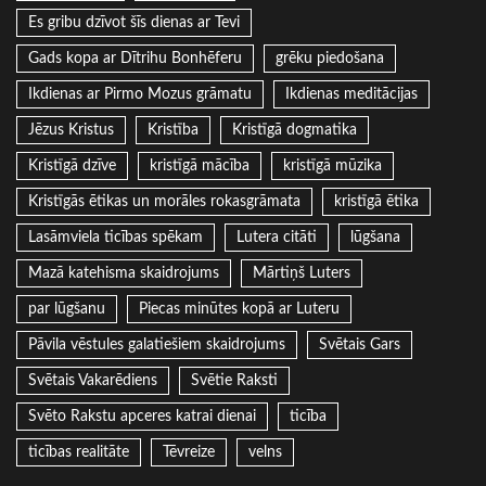
Es gribu dzīvot šīs dienas ar Tevi
Gads kopa ar Dītrihu Bonhēferu
grēku piedošana
Ikdienas ar Pirmo Mozus grāmatu
Ikdienas meditācijas
Jēzus Kristus
Kristība
Kristīgā dogmatika
Kristīgā dzīve
kristīgā mācība
kristīgā mūzika
Kristīgās ētikas un morāles rokasgrāmata
kristīgā ētika
Lasāmviela ticības spēkam
Lutera citāti
lūgšana
Mazā katehisma skaidrojums
Mārtiņš Luters
par lūgšanu
Piecas minūtes kopā ar Luteru
Pāvila vēstules galatiešiem skaidrojums
Svētais Gars
Svētais Vakarēdiens
Svētie Raksti
Svēto Rakstu apceres katrai dienai
ticība
ticības realitāte
Tēvreize
velns