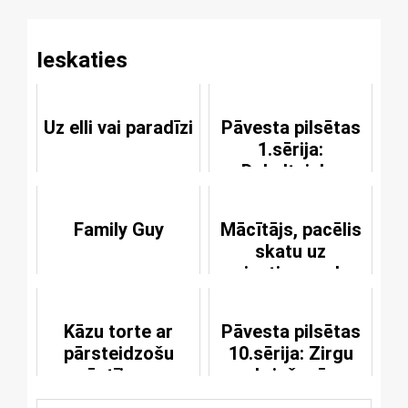
Ieskaties
Uz elli vai paradīzi
Pāvesta pilsētas
1.sērija:
Dubultnieks
Family Guy
Mācītājs, pacēlis
skatu uz
griestiem, saka
Kāzu torte ar
Pāvesta pilsētas
pārsteidzošu
10.sērija: Zirgu
vēstījumu
skriešanās
sacīkstes