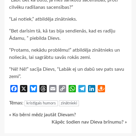
“Labi! Bet kā būtu, ja mēs sarīkotu sacensības, proti
cilvēku radīšanas sacensības?”
“Lai notiek,” atbildēja zinātnieks.
“Bet darīsim tā, kā tas bija sendienās, kad es radīju
Ādamu, ” piebilda Dievs.
“Protams, nekādu problēmu!” atbildēja zinātnieks un
noliecās, lai sagrābtu savās rokās zemi.
“Nē! Nē!” sacīja Dievs, “Labāk ej un dabū sev pats savu
zemi”.
Facebook
X
Bluesky
Threads
Email
Copy
WhatsApp
Telegram
LinkedIn
Draugiem
Link
Tēmas:
kristīgais humors
zinātnieki
Continue
« Ko bērni mēdz jautāt Dievam?
Kāpēc šodien nav Dieva brīnumu? »
Reading