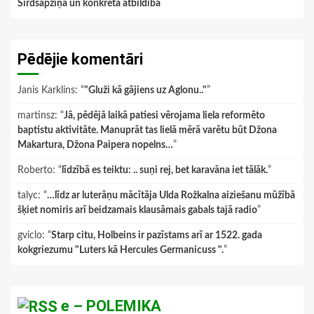
Sirdsapziņa un konkrēta atbildība
Pēdējie komentāri
Janis Karklins
: “
"Gluži kā gājiens uz Aglonu.."
”
martinsz
: “
Jā, pēdējā laikā patiesi vērojama liela reformēto
baptistu aktivitāte. Manuprāt tas lielā mērā varētu būt Džona
Makartura, Džona Paipera nopelns…
”
Roberto
: “
līdzībā es teiktu: .. suņi rej, bet karavāna iet tālāk.
”
talyc
: “
…līdz ar luterāņu mācītāja Ulda Rožkalna aiziešanu mūžībā
šķiet nomiris arī beidzamais klausāmais gabals tajā radio
”
gviclo
: “
Starp citu, Holbeins ir pazīstams arī ar 1522. gada
kokgriezumu "Luters kā Hercules Germanicuss ".
”
e – POLEMIKA