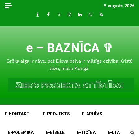
Skip
9. augusts, 2026
to
Draugiem
Facebook
Twitter
Instagram
LinkedIn
whatsapp
RSS
content
e – BAZNĪCA ✞
Grēka alga ir nāve, bet Dieva balva ir mūžīga dzīvība Kristū
Jēzū, mūsu Kungā.
E-KONTAKTI
E-PROJEKTS
E-ARHĪVS
E-POLEMIKA
E-BĪBELE
E-TICĪBA
E-LTA