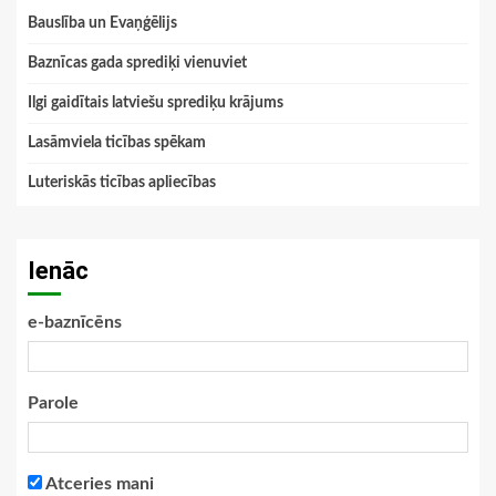
Bauslība un Evaņģēlijs
Baznīcas gada sprediķi vienuviet
Ilgi gaidītais latviešu sprediķu krājums
Lasāmviela ticības spēkam
Luteriskās ticības apliecības
Ienāc
e-baznīcēns
Parole
Atceries mani