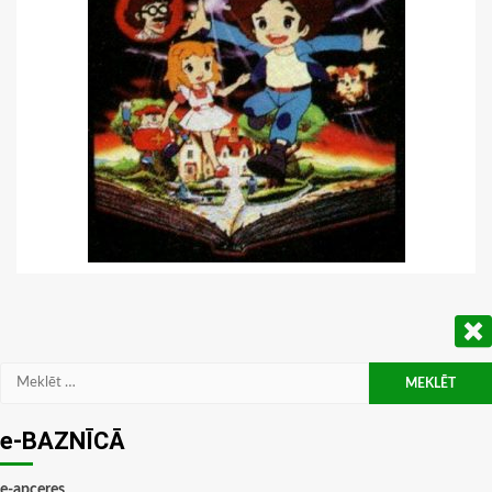
Meklēt:
e-BAZNĪCĀ
e-apceres