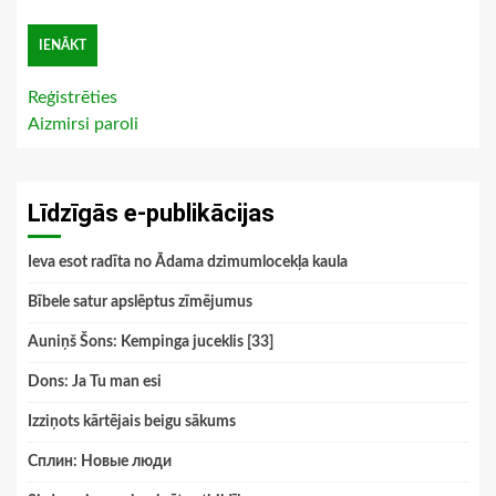
Reģistrēties
Aizmirsi paroli
Līdzīgās e-publikācijas
Ieva esot radīta no Ādama dzimumlocekļa kaula
Bībele satur apslēptus zīmējumus
Auniņš Šons: Kempinga juceklis [33]
Dons: Ja Tu man esi
Izziņots kārtējais beigu sākums
Сплин: Новые люди