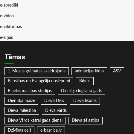
e-sprediķi
e-video
e-viktorīnas
e-ziņas
Tēmas
1. Mozus grāmatas skaidrojums
animācijas filma
ASV
Bauslības un Evaņģēlija noslēpumi
Bībele
Bībeles mācības studijas
Dienišķo lūgšanu gads
Dienišķā maize
Dieva Dēls
Dieva likums
Dieva mīlestība
Dieva vārds
Dieva Vārds katrai gada dienai
Dieva žēlastība
Dzīvības ceļš
e-baznica.lv