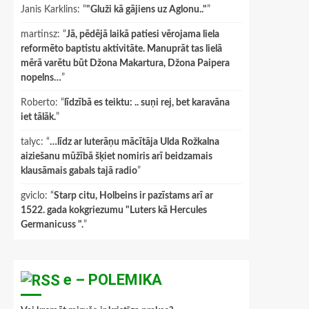
Janis Karklins
: “
"Gluži kā gājiens uz Aglonu.."
”
martinsz
: “
Jā, pēdējā laikā patiesi vērojama liela
reformēto baptistu aktivitāte. Manuprāt tas lielā
mērā varētu būt Džona Makartura, Džona Paipera
nopelns…
”
Roberto
: “
līdzībā es teiktu: .. suņi rej, bet karavāna
iet tālāk.
”
talyc
: “
…līdz ar luterāņu mācītāja Ulda Rožkalna
aiziešanu mūžībā šķiet nomiris arī beidzamais
klausāmais gabals tajā radio
”
gviclo
: “
Starp citu, Holbeins ir pazīstams arī ar
1522. gada kokgriezumu "Luters kā Hercules
Germanicuss ".
”
e – POLEMIKA