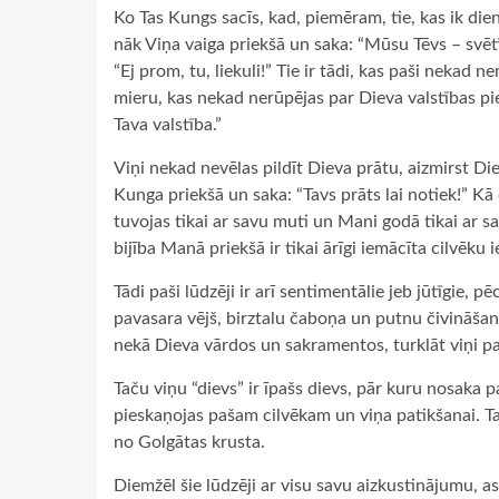
Ko Tas Kungs sacīs, kad, piemēram, tie, kas ik die
nāk Viņa vaiga priekšā un saka: “Mūsu Tēvs – svēt
“Ej prom, tu, liekuli!” Tie ir tādi, kas paši nekad 
mieru, kas nekad nerūpējas par Dieva valstības p
Tava valstība.”
Viņi nekad nevēlas pildīt Dieva prātu, aizmirst Di
Kunga priekšā un saka: “Tavs prāts lai notiek!” Kā 
tuvojas tikai ar savu muti un Mani godā tikai ar s
bijība Manā priekšā ir tikai ārīgi iemācīta cilvēku ie
Tādi paši lūdzēji ir arī sentimentālie jeb jūtīgie, 
pavasara vējš, birztalu čaboņa un putnu čivināšana
nekā Dieva vārdos un sakramentos, turklāt viņi pa
Taču viņu “dievs” ir īpašs dievs, pār kuru nosaka pa
pieskaņojas pašam cilvēkam un viņa patikšanai. Ta
no Golgātas krusta.
Diemžēl šie lūdzēji ar visu savu aizkustinājumu, a