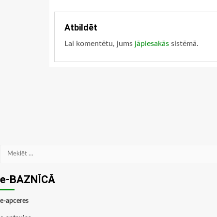
Atbildēt
Lai komentētu, jums
jāpiesakās
sistēmā.
Meklēt:
e-BAZNĪCĀ
e-apceres