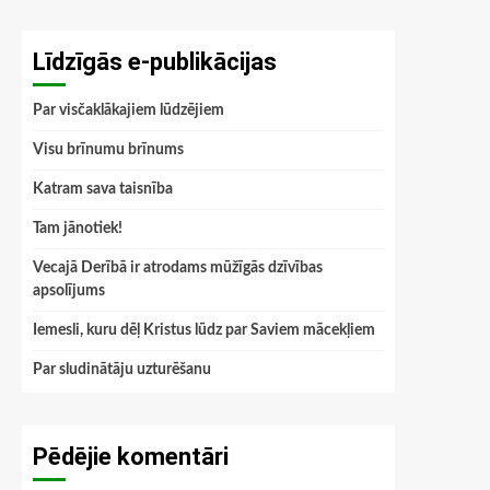
Līdzīgās e-publikācijas
Par visčaklākajiem lūdzējiem
Visu brīnumu brīnums
Katram sava taisnība
Tam jānotiek!
Vecajā Derībā ir atro­dams mūžīgās dzīvības
apsolījums
Iemesli, kuru dēļ Kristus lūdz par Saviem mācekļiem
Par sludinātāju uzturēšanu
Pēdējie komentāri