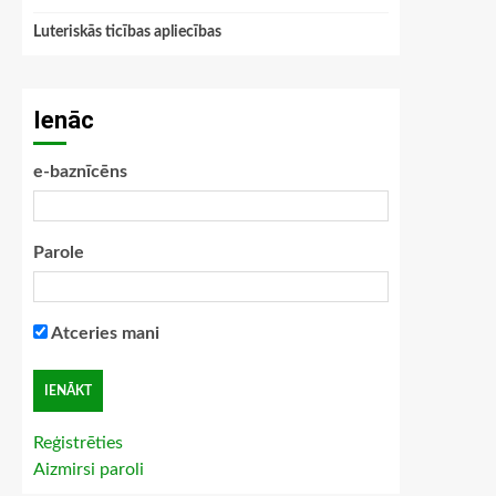
Luteriskās ticības apliecības
Ienāc
e-baznīcēns
Parole
Atceries mani
Reģistrēties
Aizmirsi paroli