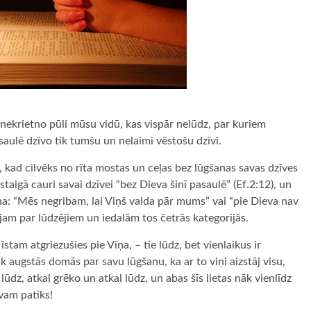
 nekrietno pūli mūsu vidū, kas vispār nelūdz, par kuriem
pasaulē dzīvo tik tumšu un nelaimi vēstošu dzīvi.
e, kad cilvēks no rīta mostas un ceļas bez lūgšanas savas dzīves
igā cauri savai dzīvei “bez Dieva šinī pasaulē” (Ef.2:12), un
a: “Mēs negribam, lai Viņš valda pār mums” vai “pie Dieva nav
jam par lūdzējiem un iedalām tos četrās kategorijās.
 īstam atgriezušies pie Viņa, – tie lūdz, bet vienlaikus ir
ik augstās domās par savu lūgšanu, ka ar to viņi aizstāj visu,
lūdz, atkal grēko un atkal lūdz, un abas šīs lietas nāk vienlīdz
vam patiks!