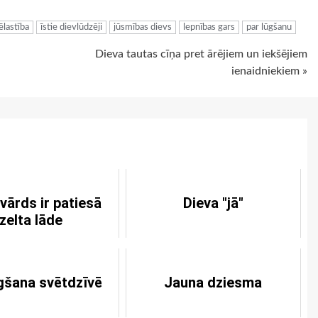
ēlastība
īstie dievlūdzēji
jūsmības dievs
lepnības gars
par lūgšanu
Dieva tautas cīņa pret ārējiem un iekšējiem
ienaidniekiem »
vārds ir patiesā
Dieva "jā"
zelta lāde
gšana svētdzīvē
Jauna dziesma