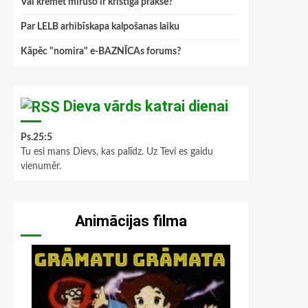
Vai kremēt mirušo ir kristīga prakse?
Par LELB arhibīskapa kalpošanas laiku
Kāpēc "nomira" e-BAZNĪCAs forums?
Dieva vārds katrai dienai
Ps.25:5
Tu esi mans Dievs, kas palīdz. Uz Tevi es gaidu
vienumēr.
Animācijas filma