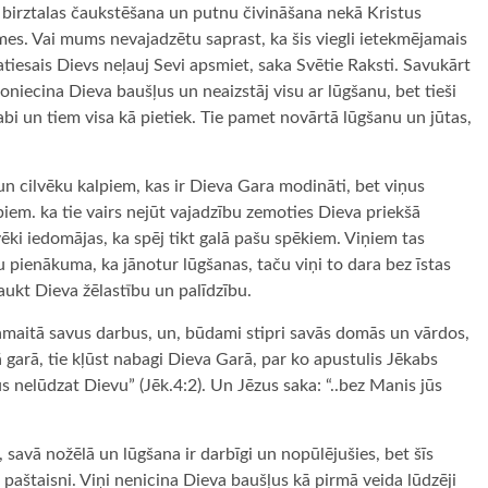
 birztalas čaukstēšana un putnu čivināšana nekā Kristus
s. Vai mums nevajadzētu saprast, ka šis viegli ietekmējamais
atiesais Dievs neļauj Sevi apsmiet, saka Svētie Raksti. Savukārt
noniecina Dieva baušļus un neaizstāj visu ar lūgšanu, bet tieši
 labi un tiem visa kā pietiek. Tie pamet novārtā lūgšanu un jūtas,
un cilvēku kalpiem, kas ir Dieva Gara modināti, bet viņus
iem. ka tie vairs nejūt vajadzību zemoties Dieva priekšā
vēki iedomājas, ka spēj tikt galā pašu spēkiem. Viņiem tas
ņu pienākuma, ka jānotur lūgšanas, taču viņi to dara bez īstas
aukt Dieva žēlastību un palīdzību.
i samaitā savus darbus, un, būdami stipri savās domās un vārdos,
 garā, tie kļūst nabagi Dieva Garā, par ko apustulis Jēkabs
ūs nelūdzat Dievu” (Jēk.4:2). Un Jēzus saka: “..bez Manis jūs
, savā nožēlā un lūgšana ir darbīgi un nopūlējušies, bet šīs
 paštaisni. Viņi nenicina Dieva baušļus kā pirmā veida lūdzēji