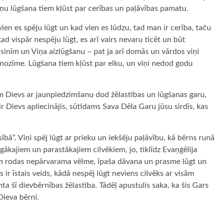
viņu lūgšana tiem kļūst par cerības un paļāvības pamatu.
vien es spēju lūgt un kad vien es lūdzu, tad man ir cerība, taču
ad vispār nespēju lūgt, es arī vairs nevaru ticēt un būt
 asinīm un Viņa aizlūgšanu – pat ja arī domās un vārdos viņi
ka nozīme. Lūgšana tiem kļūst par elku, un viņi nedod godu
 kam Dievs ar jaunpiedzimšanu dod žēlastības un lūgšanas garu,
o ir Dievs apliecinājis, sūtīdams Sava Dēla Garu jūsu sirdīs, kas
sībā”. Viņi spēj lūgt ar prieku un iekšēju paļāvību, kā bērns runā
īgākajiem un parastākajiem cilvēkiem, jo, tiklīdz Evaņģēlija
tiem rodas nepārvarama vēlme, īpaša dāvana un prasme lūgt un
s ir īstais veids, kādā nespēj lūgt neviens cilvēks ar visām
 šī dievbērnības žēlastība. Tādēļ apustulis saka, ka šis Gars
Dieva bērni.
ugiem