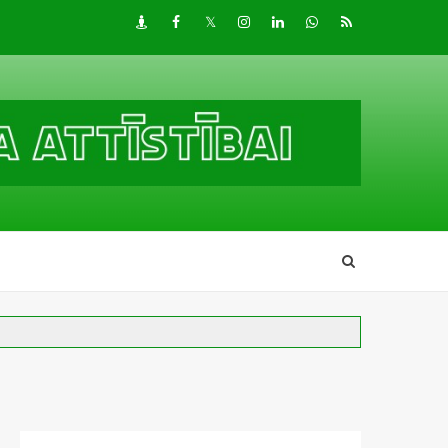
Draugiem
Facebook
Twitter
Instagram
LinkedIn
whatsapp
RSS