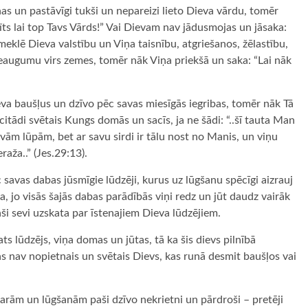
nas un pastāvīgi tukši un nepareizi lieto Dieva vārdu, tomēr
īts lai top Tavs Vārds!” Vai Dievam nav jādusmojas un jāsaka:
nemeklē Dieva valstību un Viņa taisnību, atgriešanos, žēlastību,
ieaugumu virs zemes, tomēr nāk Viņa priekšā un saka: “Lai nāk
eva baušļus un dzīvo pēc savas miesīgās iegribas, tomēr nāk Tā
citādi svētais Kungs domās un sacīs, ja ne šādi: “..šī tauta Man
avām lūpām, bet ar savu sirdi ir tālu nost no Manis, un viņu
raža..” (Jes.29:13).
pēc savas dabas jūsmīgie lūdzēji, kurus uz lūgšanu spēcīgi aizrauj
, jo visās šajās dabas parādībās viņi redz un jūt daudz vairāk
ši sevi uzskata par īstenajiem Dieva lūdzējiem.
ts lūdzējs, viņa domas un jūtas, tā ka šis dievs pilnībā
s nav nopietnais un svētais Dievs, kas runā desmit baušļos vai
sarām un lūgšanām paši dzīvo nekrietni un pārdroši – pretēji