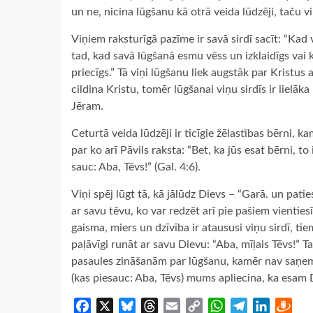
un ne, nicina lūgšanu kā otrā veida lūdzēji, taču 
Viņiem raksturīgā pazīme ir savā sirdī sacīt: “Kad 
tad, kad savā lūgšanā esmu vēss un izklaidīgs vai k
priecīgs.” Tā viņi lūgšanu liek augstāk par Kristus
cildina Kristu, tomēr lūgšanai viņu sirdīs ir lielā
Jēram.
Ceturtā veida lūdzēji ir ticīgie žēlastības bērni,
par ko arī Pāvils raksta: “Bet, ka jūs esat bērni, t
sauc: Aba, Tēvs!” (Gal. 4:6).
Viņi spēj lūgt tā, kā jālūdz Dievs – “Garā. un patie
ar savu tēvu, ko var redzēt arī pie pašiem vienties
gaisma, miers un dzīvība ir ataususi viņu sirdī, 
paļāvīgi runāt ar savu Dievu: “Aba, mīļais Tēvs!” Ta
pasaules zināšanām par lūgšanu, kamēr nav saņemta
(kas piesauc: Aba, Tēvs) mums apliecina, ka esam 
Facebook
X
Bluesky
Threads
Email
Copy
WhatsApp
Telegram
LinkedIn
Dra