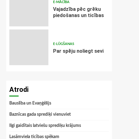
E-MĀCĪBA
Vajadzība pēc grēku
piedošanas un ticības
E-LŪGŠANAS
Par spēju noliegt sevi
Atrodi
Bauslība un Evaņģēlijs
Baznīcas gada sprediķi vienuviet
Ilgi gaidītais latviešu sprediķu krājums
Lasāmviela ticības spēkam