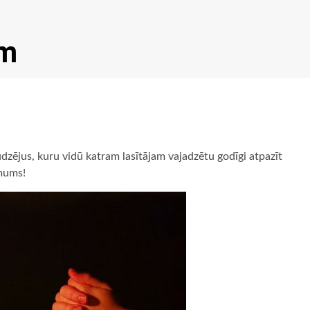
em
dzējus, kuru vidū katram lasītājam vajadzētu godīgi atpazīt
 mums!