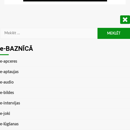
Meklēt:
e-BAZNĪCĀ
e-apceres
e-aptaujas
e-audio
e-bildes
e-intervijas
e-joki
e-lūgšanas