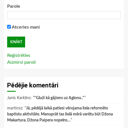
Parole
Atceries mani
Reģistrēties
Aizmirsi paroli
Pēdējie komentāri
Janis Karklins
: “
"Gluži kā gājiens uz Aglonu.."
”
martinsz
: “
Jā, pēdējā laikā patiesi vērojama liela reformēto
baptistu aktivitāte. Manuprāt tas lielā mērā varētu būt Džona
Makartura, Džona Paipera nopelns…
”