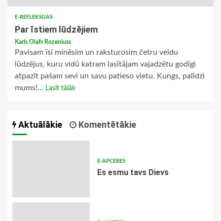
E-REFLEKSIJAS
Par īstiem lūdzējiem
Karls Olafs Rozeniuss
Pavisam īsi minēsim un raksturosim četru veidu
lūdzējus, kuru vidū katram lasītājam vajadzētu godīgi
atpazīt pašam sevi un savu patieso vietu. Kungs, palīdzi
mums!...
Lasīt tālāk
Aktuālākie
Komentētākie
E-APCERES
Es esmu tavs Dievs