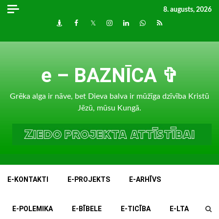
Skip
8. augusts, 2026
to
Draugiem
Facebook
Twitter
Instagram
LinkedIn
whatsapp
RSS
content
e – BAZNĪCA ✞
Grēka alga ir nāve, bet Dieva balva ir mūžīga dzīvība Kristū
Jēzū, mūsu Kungā.
E-KONTAKTI
E-PROJEKTS
E-ARHĪVS
E-POLEMIKA
E-BĪBELE
E-TICĪBA
E-LTA