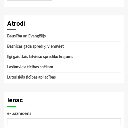
Atrodi
Bauslība un Evaņģēlijs
Baznīcas gada sprediķi vienuviet
Ilgi gaidītais latviešu sprediķu krājums
Lasāmviela ticības spēkam
Luteriskās ticības apliecības
Ienāc
e-baznīcēns