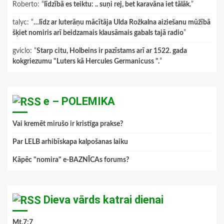
Roberto
: “
līdzībā es teiktu: .. suņi rej, bet karavāna iet tālāk.
”
talyc
: “
…līdz ar luterāņu mācītāja Ulda Rožkalna aiziešanu mūžībā
šķiet nomiris arī beidzamais klausāmais gabals tajā radio
”
gviclo
: “
Starp citu, Holbeins ir pazīstams arī ar 1522. gada
kokgriezumu "Luters kā Hercules Germanicuss ".
”
e – POLEMIKA
Vai kremēt mirušo ir kristīga prakse?
Par LELB arhibīskapa kalpošanas laiku
Kāpēc "nomira" e-BAZNĪCAs forums?
Dieva vārds katrai dienai
Mt.7:7