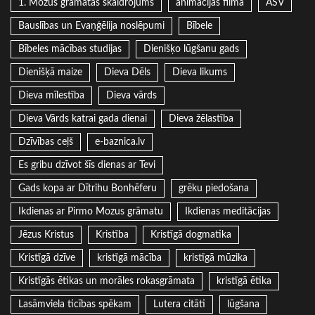
1. Mozus grāmatas skaidrojums
animācijas filma
ASV
Bauslības un Evaņģēlija noslēpumi
Bībele
Bībeles mācības studijas
Dienišķo lūgšanu gads
Dienišķā maize
Dieva Dēls
Dieva likums
Dieva mīlestība
Dieva vārds
Dieva Vārds katrai gada dienai
Dieva žēlastība
Dzīvības ceļš
e-baznica.lv
Es gribu dzīvot šīs dienas ar Tevi
Gads kopa ar Dītrihu Bonhēferu
grēku piedošana
Ikdienas ar Pirmo Mozus grāmatu
Ikdienas meditācijas
Jēzus Kristus
Kristība
Kristīgā dogmatika
Kristīgā dzīve
kristīgā mācība
kristīgā mūzika
Kristīgās ētikas un morāles rokasgrāmata
kristīgā ētika
Lasāmviela ticības spēkam
Lutera citāti
lūgšana