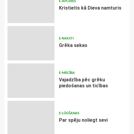
E-APCERES
Kristietis kā Dieva namturis
E-RAKSTI
Grēka sekas
E-MĀCĪBA
Vajadzība pēc grēku
piedošanas un ticības
E-LŪGŠANAS
Par spēju noliegt sevi