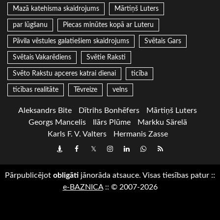
Mazā katehisma skaidrojums
Mārtiņš Luters
par lūgšanu
Piecas minūtes kopā ar Luteru
Pāvila vēstules galatiešiem skaidrojums
Svētais Gars
Svētais Vakarēdiens
Svētie Raksti
Svēto Rakstu apceres katrai dienai
ticība
ticības realitāte
Tēvreize
velns
Aleksandrs Bite
Dītrihs Bonhēfers
Mārtiņš Luters
Georgs Mancelis
Ilārs Plūme
Markku Särelä
Karls F. V. Valters
Hermanis Zasse
Draugiem
Facebook
Twitter
Instagram
LinkedIn
whatsapp
RSS
Pārpublicējot
obligāti
jānorāda atsauce. Visas tiesības patur
::
e-BAZNICA
::
© 2007-2026