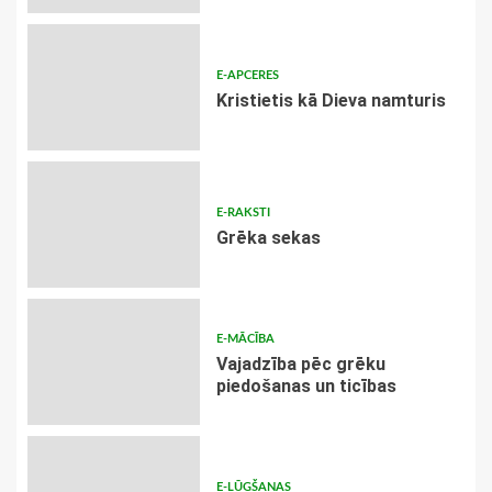
E-APCERES
Kristietis kā Dieva namturis
E-RAKSTI
Grēka sekas
E-MĀCĪBA
Vajadzība pēc grēku
piedošanas un ticības
E-LŪGŠANAS