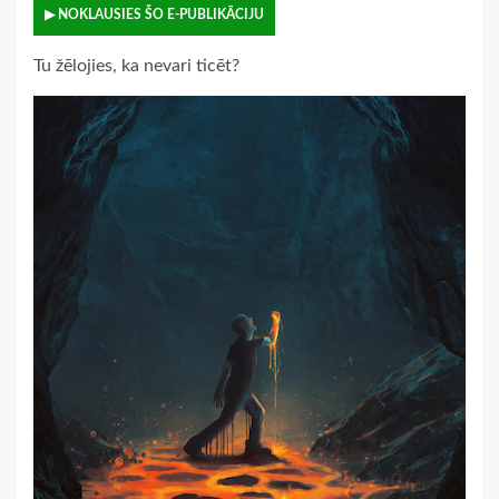
▶ NOKLAUSIES ŠO E-PUBLIKĀCIJU
Tu žēlojies, ka nevari ticēt?