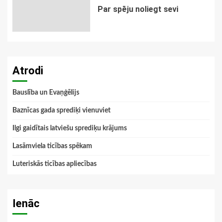
Par spēju noliegt sevi
Atrodi
Bauslība un Evaņģēlijs
Baznīcas gada sprediķi vienuviet
Ilgi gaidītais latviešu sprediķu krājums
Lasāmviela ticības spēkam
Luteriskās ticības apliecības
Ienāc