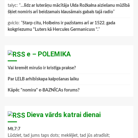
talyc
: “
…līdz ar luterāņu mācītāja Ulda Rožkalna aiziešanu mūžībā
šķiet nomiris arī beidzamais klausāmais gabals tajā radio
”
gviclo
: “
Starp citu, Holbeins ir pazīstams arī ar 1522. gada
kokgriezumu "Luters kā Hercules Germanicuss ".
”
e – POLEMIKA
Vai kremēt mirušo ir kristīga prakse?
Par LELB arhibīskapa kalpošanas laiku
Kāpēc "nomira" e-BAZNĪCAs forums?
Dieva vārds katrai dienai
Mt.7:7
Lūdziet, tad jums taps dots; meklējiet, tad jūs atradīsit;