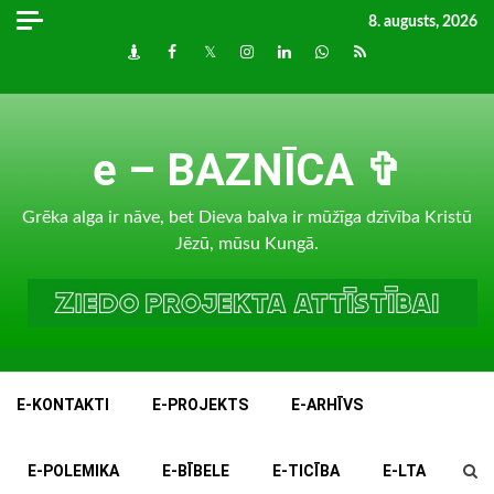
Skip
8. augusts, 2026
to
Draugiem
Facebook
Twitter
Instagram
LinkedIn
whatsapp
RSS
content
e – BAZNĪCA ✞
Grēka alga ir nāve, bet Dieva balva ir mūžīga dzīvība Kristū
Jēzū, mūsu Kungā.
E-KONTAKTI
E-PROJEKTS
E-ARHĪVS
E-POLEMIKA
E-BĪBELE
E-TICĪBA
E-LTA