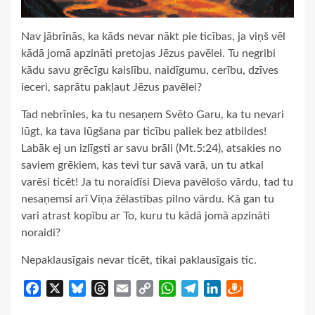
Nav jābrīnās, ka kāds nevar nākt pie ticības, ja viņš vēl
kādā jomā apzināti pretojas Jēzus pavēlei. Tu negribi
kādu savu grēcīgu kaislību, naidīgumu, cerību, dzīves
ieceri, saprātu pakļaut Jēzus pavēlei?
Tad nebrīnies, ka tu nesaņem Svēto Garu, ka tu nevari
lūgt, ka tava lūgšana par ticību paliek bez atbildes!
Labāk ej un izlīgsti ar savu brāli (Mt.5:24), atsakies no
saviem grēkiem, kas tevi tur savā varā, un tu atkal
varēsi ticēt! Ja tu noraidīsi Dieva pavēlošo vārdu, tad tu
nesaņemsi arī Viņa žēlastības pilno vārdu. Kā gan tu
vari atrast kopību ar To, kuru tu kādā jomā apzināti
noraidi?
Nepaklausīgais nevar ticēt, tikai paklausīgais tic.
Facebook
X
Bluesky
Threads
Email
Copy
WhatsApp
Telegram
LinkedIn
Draugiem
Link