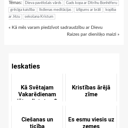
Tēmas:
Dieva pavēlošais vārds
Gads kopa ar Dītrihu Bonhēferu
grēcīga kaislība
Ikdienas meditācijas
izlīgums ar brāli
kopība
ar Jēzu
sekošana Kristum
Continue
« Kā mēs varam piedzīvot sadraudzību ar Dievu
Raizes par dienišķo maizi »
Reading
Ieskaties
Kā Svētajam
Kristības ārējā
Vakarēdienam
zīme
jātop lietotam?
Ciešanas un
Es esmu viesis uz
ticība
zemes