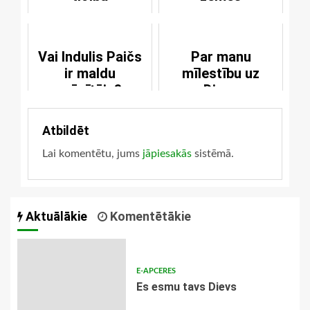
Vai Indulis Paičs
Par manu
ir maldu
mīlestību uz
mācītājs?
Dievu
Atbildēt
Lai komentētu, jums
jāpiesakās
sistēmā.
Aktuālākie
Komentētākie
E-APCERES
Es esmu tavs Dievs