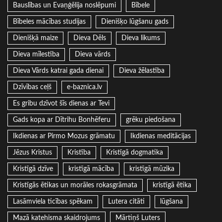
Bauslības un Evaņģēlija noslēpumi
Bībele
Bībeles mācības studijas
Dienišķo lūgšanu gads
Dienišķā maize
Dieva Dēls
Dieva likums
Dieva mīlestība
Dieva vārds
Dieva Vārds katrai gada dienai
Dieva žēlastība
Dzīvības ceļš
e-baznica.lv
Es gribu dzīvot šīs dienas ar Tevi
Gads kopa ar Dītrihu Bonhēferu
grēku piedošana
Ikdienas ar Pirmo Mozus grāmatu
Ikdienas meditācijas
Jēzus Kristus
Kristība
Kristīgā dogmatika
Kristīgā dzīve
kristīgā mācība
kristīgā mūzika
Kristīgās ētikas un morāles rokasgrāmata
kristīgā ētika
Lasāmviela ticības spēkam
Lutera citāti
lūgšana
Mazā katehisma skaidrojums
Mārtiņš Luters