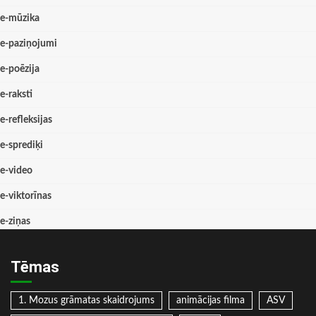
e-mūzika
e-paziņojumi
e-poēzija
e-raksti
e-refleksijas
e-sprediķi
e-video
e-viktorīnas
e-ziņas
Tēmas
1. Mozus grāmatas skaidrojums
animācijas filma
ASV