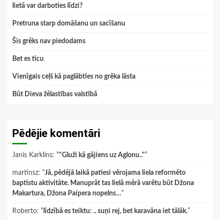
lietā var darboties līdzi?
Pretruna starp domāšanu un sacīšanu
Šis grēks nav piedodams
Bet es ticu
Vienīgais ceļš kā paglābties no grēka lāsta
Būt Dieva žēlastības valstībā
Pēdējie komentāri
Janis Karklins
: “
"Gluži kā gājiens uz Aglonu.."
”
martinsz
: “
Jā, pēdējā laikā patiesi vērojama liela reformēto
baptistu aktivitāte. Manuprāt tas lielā mērā varētu būt Džona
Makartura, Džona Paipera nopelns…
”
Roberto
: “
līdzībā es teiktu: .. suņi rej, bet karavāna iet tālāk.
”