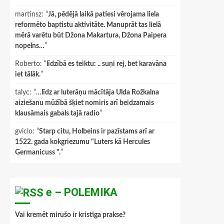
martinsz
: “
Jā, pēdējā laikā patiesi vērojama liela
reformēto baptistu aktivitāte. Manuprāt tas lielā
mērā varētu būt Džona Makartura, Džona Paipera
nopelns…
”
Roberto
: “
līdzībā es teiktu: .. suņi rej, bet karavāna
iet tālāk.
”
talyc
: “
…līdz ar luterāņu mācītāja Ulda Rožkalna
aiziešanu mūžībā šķiet nomiris arī beidzamais
klausāmais gabals tajā radio
”
gviclo
: “
Starp citu, Holbeins ir pazīstams arī ar
1522. gada kokgriezumu "Luters kā Hercules
Germanicuss ".
”
e – POLEMIKA
Vai kremēt mirušo ir kristīga prakse?