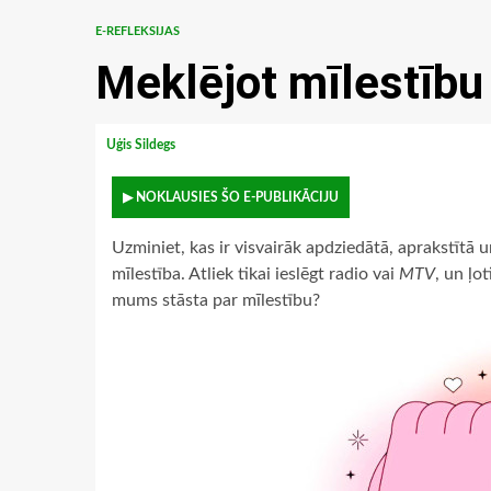
E-REFLEKSIJAS
Meklējot mīlestību
Uģis Sildegs
▶ NOKLAUSIES ŠO E-PUBLIKĀCIJU
Uzminiet, kas ir visvairāk apdziedātā, aprakstītā
mīlestība. Atliek tikai ieslēgt radio vai
MTV
, un ļo
mums stāsta par mīlestību?