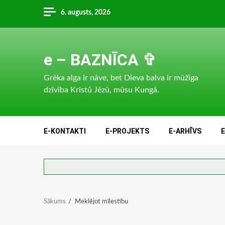
Skip
6. augusts, 2026
to
content
e – BAZNĪCA ✞
Grēka alga ir nāve, bet Dieva balva ir mūžīga
dzīvība Kristū Jēzū, mūsu Kungā.
E-KONTAKTI
E-PROJEKTS
E-ARHĪVS
Sākums
Meklējot mīlestību