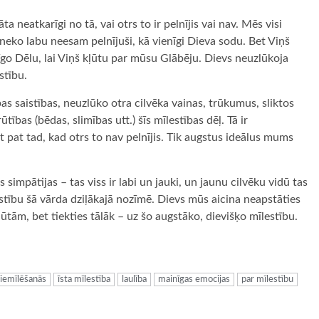
a neatkarīgi no tā, vai otrs to ir pelnījis vai nav. Mēs visi
neko labu neesam pelnījuši, kā vienīgi Dieva sodu. Bet Viņš
enīgo Dēlu, lai Viņš kļūtu par mūsu Glābēju. Dievs neuzlūkoja
stību.
ības saistības, neuzlūko otra cilvēka vainas, trūkumus, sliktos
ības (bēdas, slimības utt.) šīs mīlestības dēļ. Tā ir
 pat tad, kad otrs to nav pelnījis. Tik augstus ideālus mums
simpātijas – tas viss ir labi un jauki, un jaunu cilvēku vidū tas
stību šā vārda dziļākajā nozīmē. Dievs mūs aicina neapstāties
tām, bet tiekties tālāk – uz šo augstāko, dievišķo mīlestību.
ugiem
iemīlēšanās
īsta mīlestība
laulība
mainīgas emocijas
par mīlestību