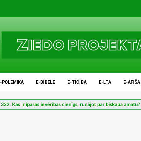
E-POLEMIKA
E-BĪBELE
E-TICĪBA
E-LTA
E-AFIŠA
332. Kas ir īpašas ievērības cienīgs, runājot par bīskapa amatu?