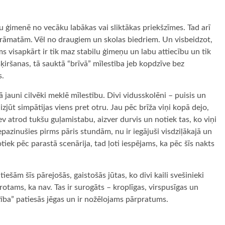
au ģimenē no vecāku labākas vai sliktākas priekšzīmes. Tad arī
rāmatām. Vēl no draugiem un skolas biedriem. Un visbeidzot,
 visapkārt ir tik maz stabilu ģimeņu un labu attiecību un tik
 šķiršanas, tā sauktā “brīvā” mīlestība jeb kopdzīve bez
s.
 jauni cilvēki meklē mīlestību. Divi vidusskolēni – puisis un
 izjūt simpātijas viens pret otru. Jau pēc brīža viņi kopā dejo,
sev atrod tukšu guļamistabu, aizver durvis un notiek tas, ko viņi
iepazinušies pirms pāris stundām, nu ir iegājuši visdziļākajā un
otiek pēc parastā scenārija, tad ļoti iespējams, ka pēc šīs nakts
tiešām šīs pārejošās, gaistošās jūtas, ko divi kaili svešinieki
Protams, ka nav. Tas ir surogāts – kroplīgas, virspusīgas un
estība” patiesās jēgas un ir nožēlojams pārpratums.