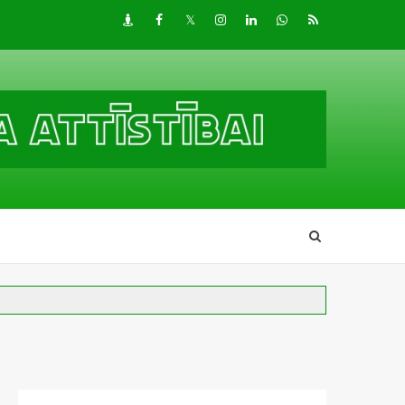
Draugiem
Facebook
Twitter
Instagram
LinkedIn
whatsapp
RSS