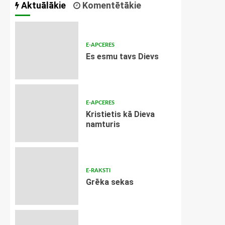
Aktuālākie
Komentētākie
E-APCERES
Es esmu tavs Dievs
E-APCERES
Kristietis kā Dieva
namturis
E-RAKSTI
Grēka sekas