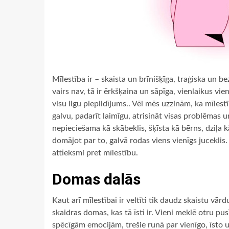
Mīlestība ir – skaista un brīnišķīga, traģiska un be
vairs nav, tā ir ērkšķaina un sāpīga, vienlaikus vien
visu ilgu piepildījums.. Vēl mēs uzzinām, ka mīlest
galvu, padarīt laimīgu, atrisināt visas problēmas u
nepieciešama kā skābeklis, šķīsta kā bērns, dziļa k
domājot par to, galvā rodas viens vienīgs juceklis. 
attieksmi pret mīlestību.
Domas dalās
Kaut arī mīlestībai ir veltīti tik daudz skaistu vā
skaidras domas, kas tā īsti ir. Vieni meklē otru p
spēcīgām emocijām, trešie runā par vienīgo, īsto u