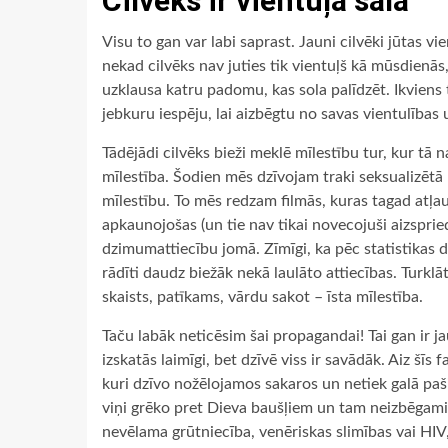
Cilvēks ir vientuļa sala
Visu to gan var labi saprast. Jauni cilvēki jūtas vien
nekad cilvēks nav juties tik vientuļš kā mūsdienās,
uzklausa katru padomu, kas sola palīdzēt. Ikviens 
jebkuru iespēju, lai aizbēgtu no savas vientulības
Tādējādi cilvēks bieži meklē mīlestību tur, kur tā
mīlestība. Šodien mēs dzīvojam traki seksualizētā 
mīlestību. To mēs redzam filmās, kuras tagad atļau
apkaunojošas (un tie nav tikai novecojuši aizspri
dzimumattiecību jomā. Zīmīgi, ka pēc statistikas 
rādīti daudz biežāk nekā laulāto attiecības. Turklāt
skaists, patīkams, vārdu sakot – īsta mīlestība.
Taču labāk neticēsim šai propagandai! Tai gan ir jau
izskatās laimīgi, bet dzīvē viss ir savādāk. Aiz šīs
kuri dzīvo nožēlojamos sakaros un netiek galā paši 
viņi grēko pret Dieva baušļiem un tam neizbēgami s
nevēlama grūtniecība, venēriskas slimības vai HIV,