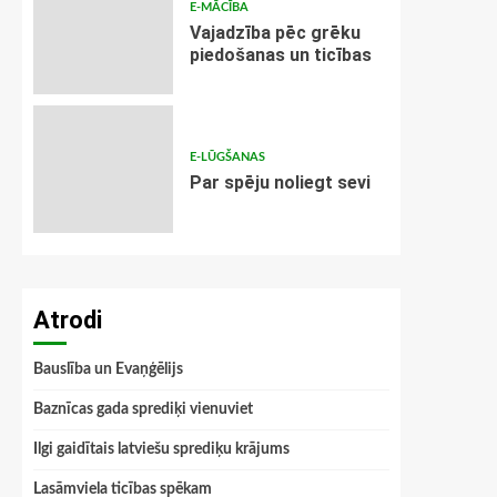
E-MĀCĪBA
Vajadzība pēc grēku
piedošanas un ticības
E-LŪGŠANAS
Par spēju noliegt sevi
Atrodi
Bauslība un Evaņģēlijs
Baznīcas gada sprediķi vienuviet
Ilgi gaidītais latviešu sprediķu krājums
Lasāmviela ticības spēkam