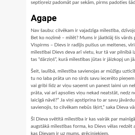
septiņreiz padomāt par sekām, pirms padoties šā
Agape
Nav šaubu: cilvēkam ir vajadzīga mīlestība, dzīvojot
Bet ko nozīmē – mīlēt? Mums ir jāatklāj šis vārds 
Vispirms – Dievs ir radījis puišus un meitenes, vīri
mīlestībai Dievs deva arī vietu, kur tā var pilnībā i
tas “dārziņš”, kurā mīlestības jūtas ir jāizkopj un j
Šeit, laulībā, mīlestība savienojas ar mūžīgu uzticī
tu no laba prāta un no sirds savu iecerēto pieņem p
vai gribi līdz ar viņu saņemt un panest laimi un ne
prāta, vai arī apsolies viņu nekad neatstāt, nedz n
laicīgā nāvē?” Ja viņi apstiprina to ar savu jāvārdu
savienojis, to cilvēkam nebūs šķirt,” saka Dieva vā
Šī Dieva svētītā mīlestība ir kas vairāk par mainī
augstākā mīlestības forma, ko Dievs vēlas redzēt a
kas Dievam ir uz mums, grēciniekiem.