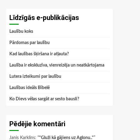
Līdzīgās e-publikācijas
Laulību koks
Pārdomas par laulību
Kad laulības šķiršana ir atļauta?
Laulība ir ekskluzīva, vienreizēja un neatkārtojama
Lutera izteikumi par laulību
Laulības ideāls Bībelē
Ko Dievs vēlas sargāt ar sesto bausli?
Pēdējie komentāri
Janis Karklins
: “
"Gluži kā gājiens uz Aglonu.."
”