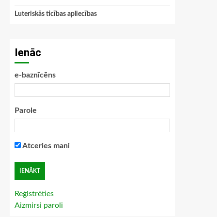
Luteriskās ticības apliecības
Ienāc
e-baznīcēns
Parole
Atceries mani
Reģistrēties
Aizmirsi paroli