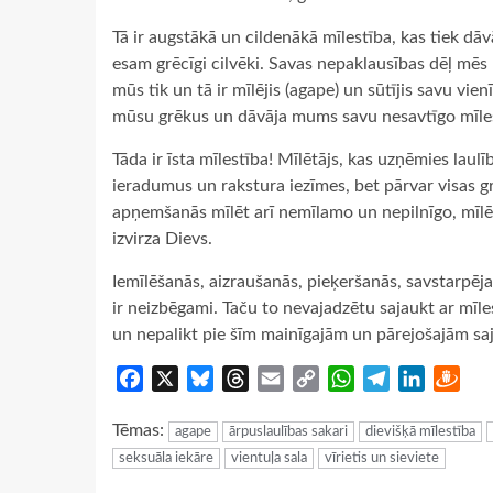
Tā ir augstākā un cildenākā mīlestība, kas tiek dāvāt
esam grēcīgi cilvēki. Savas nepaklausības dēļ mēs 
mūs tik un tā ir mīlējis (agape) un sūtījis savu vi
mūsu grēkus un dāvāja mums savu nesavtīgo mīle
Tāda ir īsta mīlestība! Mīlētājs, kas uzņēmies laul
ieradumus un rakstura iezīmes, bet pārvar visas grūt
apņemšanās mīlēt arī nemīlamo un nepilnīgo, mīlēt
izvirza Dievs.
Iemīlēšanās, aizraušanās, pieķeršanās, savstarpējas 
ir neizbēgami. Taču to nevajadzētu sajaukt ar mīle
un nepalikt pie šīm mainīgajām un pārejošajām sajū
Facebook
X
Bluesky
Threads
Email
Copy
WhatsApp
Telegram
LinkedIn
Dra
Link
Tēmas:
agape
ārpuslaulības sakari
dievišķā mīlestība
seksuāla iekāre
vientuļa sala
vīrietis un sieviete