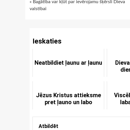
Continue
« Bagātība var kļūt par ievērojamu šķērsli Dieva
valstībai
Reading
Ieskaties
Neatbildiet ļaunu ar ļaunu
Dieva
die
Jēzus Kristus attieksme
Viscē
pret ļauno un labo
lab
Atbildēt