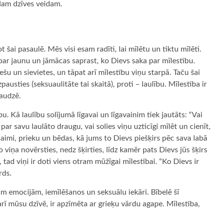
dam dzīves veidam.
 šai pasaulē. Mēs visi esam radīti, lai mīlētu un tiktu mīlēti.
par jaunu un jāmācas saprast, ko Dievs saka par mīlestību.
ešu un sievietes, un tāpat arī mīlestību viņu starpā. Taču šai
zpausties (seksuaulitāte tai skaitā), proti – laulību. Mīlestība ir
āaudzē.
bu. Kā laulību solījumā līgavai un līgavainim tiek jautāts: “Vai
ar savu laulāto draugu, vai solies viņu uzticīgi mīlēt un cienīt,
laimi, prieku un bēdas, kā jums to Dievs piešķirs pēc sava labā
o viņa novērsties, nedz šķirties, līdz kamēr pats Dievs jūs šķirs
, tad viņi ir doti viens otram mūžīgai mīlestībai. “Ko Dievs ir
rds.
gām emocijām, iemīlēšanos un seksuālu iekāri. Bībelē šī
rī mūsu dzīvē, ir apzīmēta ar grieķu vārdu agape. Mīlestība,