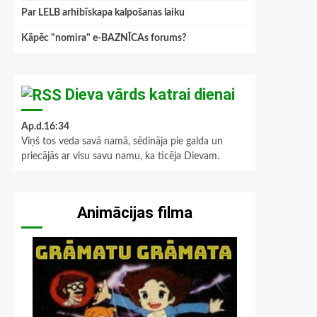
Par LELB arhibīskapa kalpošanas laiku
Kāpēc "nomira" e-BAZNĪCAs forums?
Dieva vārds katrai dienai
Ap.d.16:34
Viņš tos veda savā namā, sēdināja pie galda un
priecājās ar visu savu namu, ka ticēja Dievam.
Animācijas filma