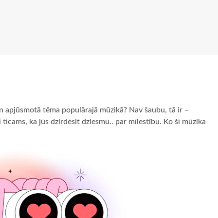
 un apjūsmotā tēma populārajā mūzikā? Nav šaubu, tā ir –
ti ticams, ka jūs dzirdēsit dziesmu.. par mīlestību. Ko šī mūzika