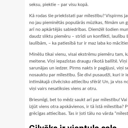
seksu, piektie – par visu kopā.
Kā rodas šie priekšstati par mīlestību? Vispirms j
no jau pieminētās populārās mūzikas, filmām un g
arī no apkārtējās sabiedrības. Diemžēl šodien mums
daudz sliktu piemēru – strīdi un konflikti, laulību
laulībām, – ka patiesībā tur ir maz laba ko mācītie
Minēšu tikai vienu, visai ekstrēmu piemēru tam, kā
meitene. Viņi iepazīstas draugu rīkotā ballītē. Viņi
sarunājas un iedzer. Pirms nakts ir pagājusi, viņi 
nosauktu par mīlestību. Šie divi pusaudži, kuri ir 
intīmākajā cilvēcisko attiecību sfērā! Un, ja viss n
viņi vairs nesatiksies viens ar otru.
Briesmīgi, bet to mēdz saukt arī par mīlestību! Vai 
izjūt viens otra apskāvienos, ir tā īstā mīlestība? 
grēcīgas attiecības. Tas ir ļoti tālu no vārda “mīl