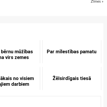
Zīmes »
 bērnu mūžības
Par mīlestības pamatu
na virs zemes
lākais no visiem
Žēlsirdīgais tiesā
ajiem darbiem