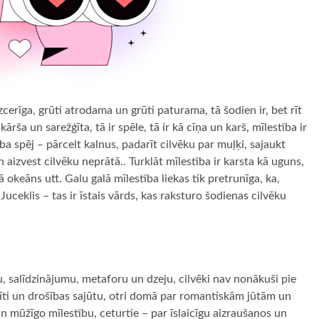
zcerīga, grūti atrodama un grūti paturama, tā šodien ir, bet rīt
kārša un sarežģīta, tā ir spēle, tā ir kā cīņa un karš, mīlestība ir
ība spēj – pārcelt kalnus, padarīt cilvēku par muļķi, sajaukt
n aizvest cilvēku neprātā.. Turklāt mīlestība ir karsta kā uguns,
ā okeāns utt. Galu galā mīlestība liekas tik pretrunīga, ka,
Juceklis – tas ir īstais vārds, kas raksturo šodienas cilvēku
rdu, salīdzinājumu, metaforu un dzeju, cilvēki nav nonākuši pie
usīti un drošības sajūtu, otri domā par romantiskām jūtām un
n mūžīgo mīlestību, ceturtie – par īslaicīgu aizraušanos un