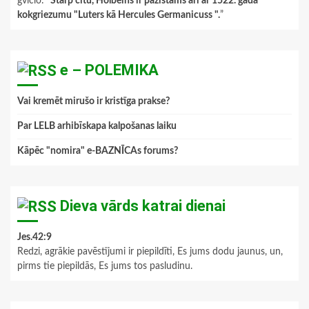
gviclo
: “
Starp citu, Holbeins ir pazīstams arī ar 1522. gada
kokgriezumu "Luters kā Hercules Germanicuss ".
”
e – POLEMIKA
Vai kremēt mirušo ir kristīga prakse?
Par LELB arhibīskapa kalpošanas laiku
Kāpēc "nomira" e-BAZNĪCAs forums?
Dieva vārds katrai dienai
Jes.42:9
Redzi, agrākie pavēstījumi ir piepildīti, Es jums dodu jaunus, un,
pirms tie piepildās, Es jums tos pasludinu.