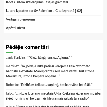
Izdots Lutera skaidrojums Jesajas grāmatai
Lutera Izpratne par Sv.Rakstiem …Citu izpratnē [-02]
Vērtīgais pienesums
Apēst Luteru
Pēdējie komentāri
Janis Karklins
: “
"Gluži kā gājiens uz Aglonu.."
”
martinsz
: “
Jā, pēdējā laikā patiesi vērojama liela reformēto
baptistu aktivitāte. Manuprāt tas lielā mērā varētu būt Džona
Makartura, Džona Paipera nopelns…
”
Roberto
: “
līdzībā es teiktu: .. suņi rej, bet karavāna iet tālāk.
”
talyc
: “
…līdz ar luterāņu mācītāja Ulda Rožkalna aiziešanu mūžībā
šķiet nomiris arī beidzamais klausāmais gabals tajā radio
”