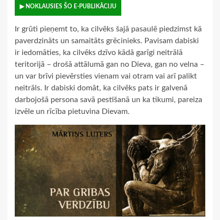
▶ NOKLAUSIES ŠO E-PUBLIKĀCIJU
Ir grūti pieņemt to, ka cilvēks šajā pasaulē piedzimst kā
paverdzināts un samaitāts grēcinieks. Pavisam dabiski
ir iedomāties, ka cilvēks dzīvo kādā garīgi neitrālā
teritorijā – drošā attālumā gan no Dieva, gan no velna –
un var brīvi pievērsties vienam vai otram vai arī palikt
neitrāls. Ir dabiski domāt, ka cilvēks pats ir galvenā
darbojošā persona savā pestīšanā un ka tikumi, pareiza
izvēle un rīcība pietuvina Dievam.