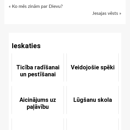
Continue
« Ko mēs zinām par Dievu?
Jesajas vēsts »
Reading
Ieskaties
Ticība radīšanai
Veidojošie spēki
un pestīšanai
Aicinājums uz
Lūgšanu skola
paļāvību