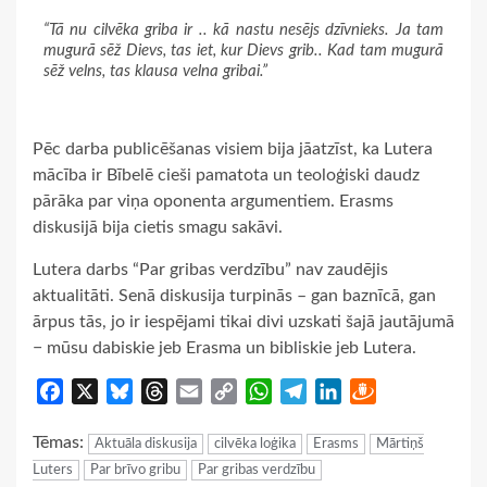
“Tā nu cilvēka griba ir .. kā nastu nesējs dzīvnieks. Ja tam
mugurā sēž Dievs, tas iet, kur Dievs grib.. Kad tam mugurā
sēž velns, tas klausa velna gribai.”
Pēc darba publicēšanas visiem bija jāatzīst, ka Lutera
mācība ir Bībelē cieši pamatota un teoloģiski daudz
pārāka par viņa oponenta argumentiem. Erasms
diskusijā bija cietis smagu sakāvi.
Lutera darbs “Par gribas verdzību” nav zaudējis
aktualitāti. Senā diskusija turpinās – gan baznīcā, gan
ārpus tās, jo ir iespējami tikai divi uzskati šajā jautājumā
− mūsu dabiskie jeb Erasma un bibliskie jeb Lutera.
Facebook
X
Bluesky
Threads
Email
Copy
WhatsApp
Telegram
LinkedIn
Draugiem
Link
Tēmas:
Aktuāla diskusija
cilvēka loģika
Erasms
Mārtiņš
Luters
Par brīvo gribu
Par gribas verdzību