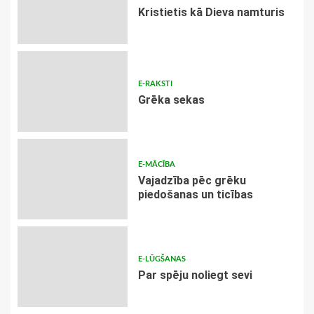
Kristietis kā Dieva namturis
E-RAKSTI
Grēka sekas
E-MĀCĪBA
Vajadzība pēc grēku
piedošanas un ticības
E-LŪGŠANAS
Par spēju noliegt sevi