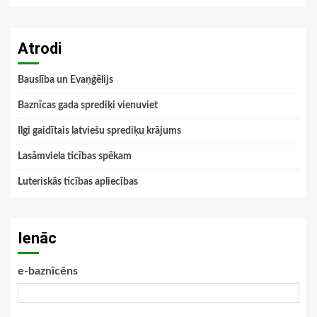
Atrodi
Bauslība un Evaņģēlijs
Baznīcas gada sprediķi vienuviet
Ilgi gaidītais latviešu sprediķu krājums
Lasāmviela ticības spēkam
Luteriskās ticības apliecības
Ienāc
e-baznīcēns