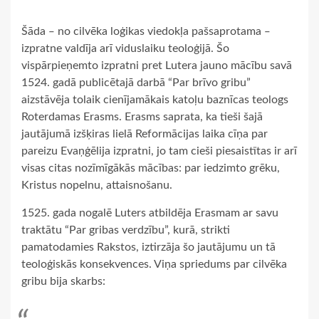
Šāda ‒ no cilvēka loģikas viedokļa pašsaprotama ‒
izpratne valdīja arī viduslaiku teoloģijā. Šo
vispārpieņemto izpratni pret Lutera jauno mācību savā
1524. gadā publicētajā darbā “Par brīvo gribu”
aizstāvēja tolaik cienījamākais katoļu baznīcas teologs
Roterdamas Erasms. Erasms saprata, ka tieši šajā
jautājumā izšķiras lielā Reformācijas laika cīņa par
pareizu Evaņģēlija izpratni, jo tam cieši piesaistītas ir arī
visas citas nozīmīgākās mācības: par iedzimto grēku,
Kristus nopelnu, attaisnošanu.
1525. gada nogalē Luters atbildēja Erasmam ar savu
traktātu “Par gribas verdzību”, kurā, strikti
pamatodamies Rakstos, iztirzāja šo jautājumu un tā
teoloģiskās konsekvences. Viņa spriedums par cilvēka
gribu bija skarbs: