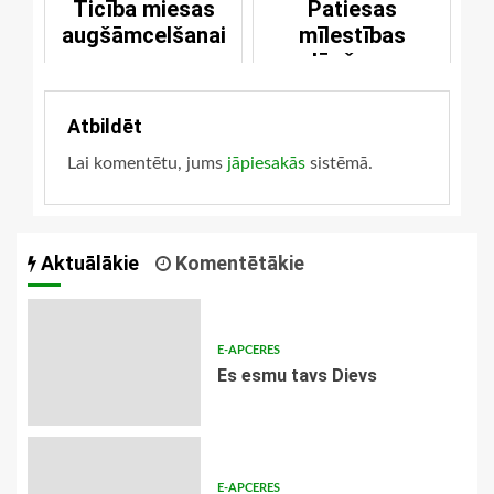
Ticība miesas
Patiesas
augšāmcelšanai
mīlestības
lūgšana
Atbildēt
Lai komentētu, jums
jāpiesakās
sistēmā.
Aktuālākie
Komentētākie
E-APCERES
Es esmu tavs Dievs
E-APCERES