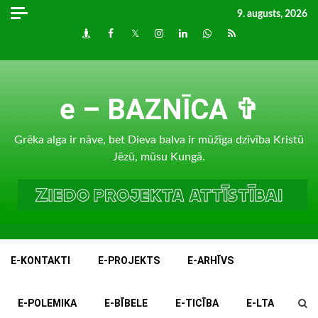
Skip
9. augusts, 2026
to
Draugiem
Facebook
Twitter
Instagram
LinkedIn
whatsapp
RSS
content
e – BAZNĪCA ✞
Grēka alga ir nāve, bet Dieva balva ir mūžīga dzīvība Kristū
Jēzū, mūsu Kungā.
E-KONTAKTI
E-PROJEKTS
E-ARHĪVS
E-POLEMIKA
E-BĪBELE
E-TICĪBA
E-LTA