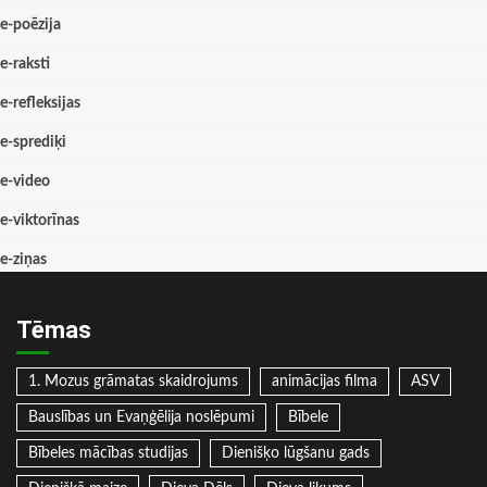
e-poēzija
e-raksti
e-refleksijas
e-sprediķi
e-video
e-viktorīnas
e-ziņas
Tēmas
1. Mozus grāmatas skaidrojums
animācijas filma
ASV
Bauslības un Evaņģēlija noslēpumi
Bībele
Bībeles mācības studijas
Dienišķo lūgšanu gads