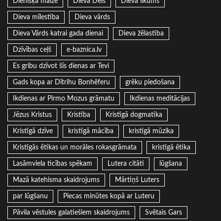
Dienišķā maize
Dieva Dēls
Dieva likums
Dieva mīlestība
Dieva vārds
Dieva Vārds katrai gada dienai
Dieva žēlastība
Dzīvības ceļš
e-baznica.lv
Es gribu dzīvot šīs dienas ar Tevi
Gads kopa ar Dītrihu Bonhēferu
grēku piedošana
Ikdienas ar Pirmo Mozus grāmatu
Ikdienas meditācijas
Jēzus Kristus
Kristība
Kristīgā dogmatika
Kristīgā dzīve
kristīgā mācība
kristīgā mūzika
Kristīgās ētikas un morāles rokasgrāmata
kristīgā ētika
Lasāmviela ticības spēkam
Lutera citāti
lūgšana
Mazā katehisma skaidrojums
Mārtiņš Luters
par lūgšanu
Piecas minūtes kopā ar Luteru
Pāvila vēstules galatiešiem skaidrojums
Svētais Gars