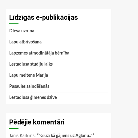
Līdzīgās e-publikācijas
Dieva uzruna
Lapu atbrīvošana
Lapzemes atmodinātāja bērnība
Lestadiusa studiju laiks
Lapu meitene Marija
Pasaules saindēšanās
Lestadiusa ģimenes dzīve
Pēdējie komentāri
Janis Karklins
: “
"Gluži kā gājiens uz Aglonu.."
”