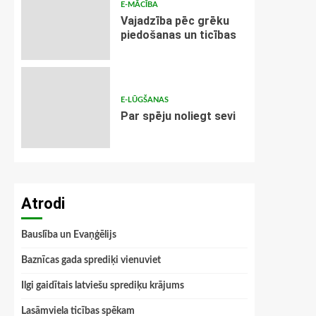
E-MĀCĪBA
Vajadzība pēc grēku
piedošanas un ticības
E-LŪGŠANAS
Par spēju noliegt sevi
Atrodi
Bauslība un Evaņģēlijs
Baznīcas gada sprediķi vienuviet
Ilgi gaidītais latviešu sprediķu krājums
Lasāmviela ticības spēkam