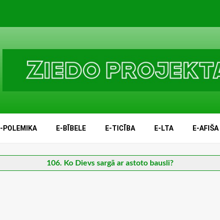
E-POLEMIKA
E-BĪBELE
E-TICĪBA
E-LTA
E-AFIŠA
106. Ko Dievs sargā ar astoto bausli?