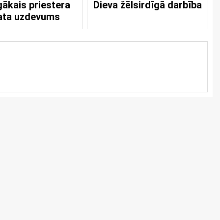
gākais priestera
Dieva žēlsirdīgā darbība
ta uzdevums