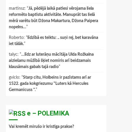
martinsz
: “
Jā, pēdējā laikā patiesi vērojama liela
reformēto baptistu aktivitāte. Manuprāt tas lielā
mērā varētu būt Džona Makartura, Džona Paipera
nopelns…
”
Roberto
: “
līdzībā es teiktu: .. suņi rej, bet karavāna
iet tālāk.
”
talyc
: “
…līdz ar luterāņu mācītāja Ulda Rožkalna
aiziešanu mūžībā šķiet nomiris arī beidzamais
klausāmais gabals tajā radio
”
gviclo
: “
Starp citu, Holbeins ir pazīstams arī ar
1522. gada kokgriezumu "Luters kā Hercules
Germanicuss ".
”
e – POLEMIKA
Vai kremēt mirušo ir kristīga prakse?