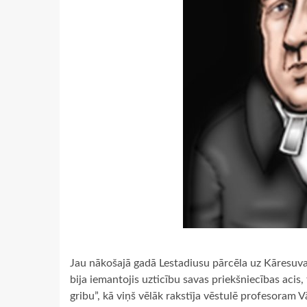
Jau nākošajā gadā Lestadiusu pārcēla uz Kāresuva
bija iemantojis uzticību savas priekšniecības acis
gribu”, kā viņš vēlāk rakstīja vēstulē profesoram 