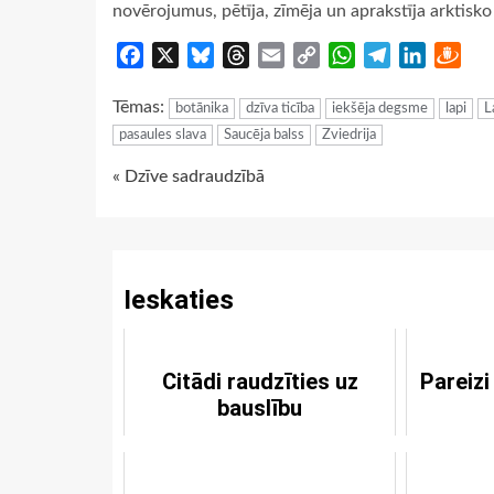
novērojumus, pētīja, zīmēja un aprakstīja arktisko
Facebook
X
Bluesky
Threads
Email
Copy
WhatsApp
Telegram
LinkedIn
Dra
Link
Tēmas:
botānika
dzīva ticība
iekšēja degsme
lapi
L
pasaules slava
Saucēja balss
Zviedrija
Continue
« Dzīve sadraudzībā
Reading
Ieskaties
Citādi raudzīties uz
Pareizi
bauslību