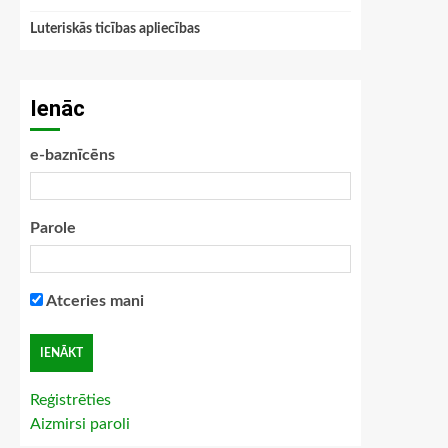
Luteriskās ticības apliecības
Ienāc
e-baznīcēns
Parole
Atceries mani
Reģistrēties
Aizmirsi paroli