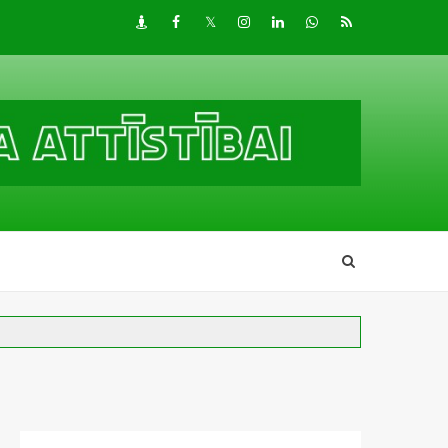
Draugiem
Facebook
Twitter
Instagram
LinkedIn
whatsapp
RSS