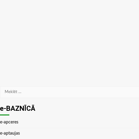
Meklēt:
e-BAZNĪCĀ
e-apceres
e-aptaujas