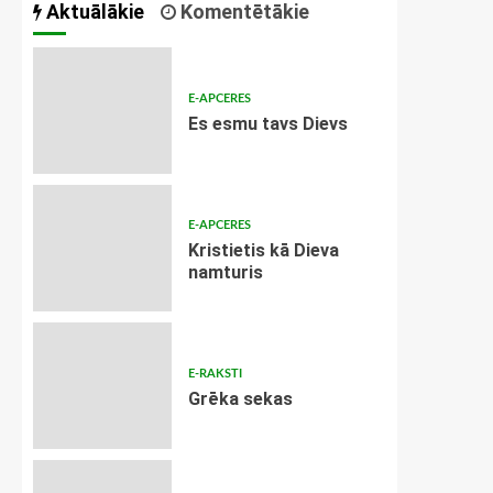
Aktuālākie
Komentētākie
E-APCERES
Es esmu tavs Dievs
E-APCERES
Kristietis kā Dieva
namturis
E-RAKSTI
Grēka sekas