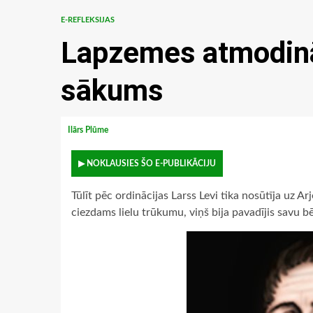
E-REFLEKSIJAS
Lapzemes atmodinā
sākums
Ilārs Plūme
▶ NOKLAUSIES ŠO E-PUBLIKĀCIJU
Tūlīt pēc ordinācijas Larss Levi tika nosūtīja uz A
ciezdams lielu trūkumu, viņš bija pavadījis savu b