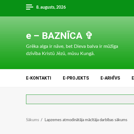
Skip
8. augusts, 2026
to
content
e – BAZNĪCA ✞
Grēka alga ir nāve, bet Dieva balva ir mūžīga
dzīvība Kristū Jēzū, mūsu Kungā.
E-KONTAKTI
E-PROJEKTS
E-ARHĪVS
Sākums
Lapzemes atmodinātāja mācītāja darbības sākums