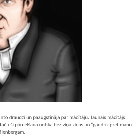
nto draudzi un paaugstināja par mācītāju. Jaunais mācītājs
, taču šī pārcelšana notika bez viņa ziņas un “gandrīz pret manu
Vālenbergam.