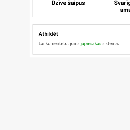
Dzīve šaipus
Svarī
ama
Atbildēt
Lai komentētu, jums
jāpiesakās
sistēmā.