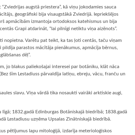
t “Zviedrijas augstā priestera”, kā viņu jokodamies sauca
tājs, ģeogrāfiski bija visaugstākā Zviedrijā. Iepriekšējos
 kurš apmācībām izmantoja ortodoksos katehismus un bija
ntās Grapi atdarināt, “lai pilnīgi netiktu viņa aizēnots”.
i nopietna. Varētu pat teikt, ka tas ļoti centās, taču viņam
ai pildīja parastos mācītāja pienākumus, apmācīja bērnus,
glābšanas dēļ”.
, jo blakus paliekošajai interesei par botāniku, klāt nāca
Bez šīm Lestadiuss pārvaldīja latīņu, ebreju, vācu, franču un
les slavu. Viņa vārdā tika nosaukti vairāki arktiskie augi,
 līgā; 1832.gadā Edinburgas Botāniskajā biedrībā; 1838.gadā
dā Lestadiusu uzņēma Upsalas Zinātniskajā biedrībā.
us pētījumus lapu mitoloģijā, izdarīja meterioloģiskos