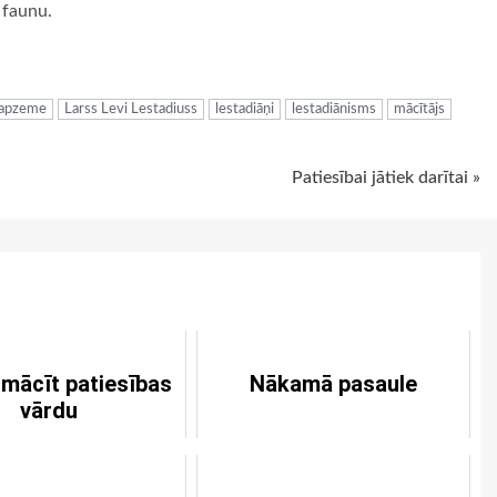
 faunu.
ugiem
apzeme
Larss Levi Lestadiuss
lestadiāņi
lestadiānisms
mācītājs
Patiesībai jātiek darītai »
 mācīt patiesības
Nākamā pasaule
vārdu