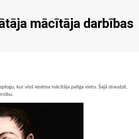
tāja mācītāja darbības
rjepIogu, kur viņš ieņēma mācītāja palīga vietu. Šajā draudzē,
ērnību.