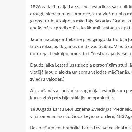
1826.gada 1.maijā Larss Levi Lestadiuss sāka pildī
draugi, pienākumus. Draudze, kurā viņš nu bija mācī
gados tur bija kalpojis mācītājs Sakarias Grape,
apdāvināts sprediķotājs. Iesākumā Lestadiuss pat ce
Jaunā mācītāja attieksme pret garīgo darbu bija ļot
trūka iekšējas degsmes un dzīvas ticības. Viņš tik
noturēja dievkalpojumus, bet “nestrādāja dvēseļu 
Daudz laika Lestadiuss ziedoja personīgām studijām
vietējā lapu dialekta un somu valodas mācīšanās. (
zviedru valodas.)
Aizraušanās ar botāniku sagādāja Lestadiusam pasau
kurus viņš pats bija atklājis un aprakstījis.
1830.gadā Larsu Levi uzņēma Zviedrijas Mednieku
viņš saņēma Franču Goda Leģiona ordeni; 1839.ga
Bez pētījumiem botānikā Larss Levi veica zinātnisk