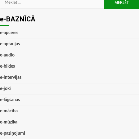
Meklēt:
e-BAZNĪCĀ
e-apceres
e-aptaujas
e-audio
e-bildes
e-intervijas
e-joki
e-lūgšanas
e-mācība
e-mūzika
e-paziņojumi