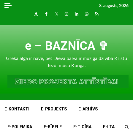
Skip
8. augusts, 2026
to
Draugiem
Facebook
Twitter
Instagram
LinkedIn
whatsapp
RSS
content
e – BAZNĪCA ✞
Grēka alga ir nāve, bet Dieva balva ir mūžīga dzīvība Kristū
Jēzū, mūsu Kungā.
E-KONTAKTI
E-PROJEKTS
E-ARHĪVS
E-POLEMIKA
E-BĪBELE
E-TICĪBA
E-LTA