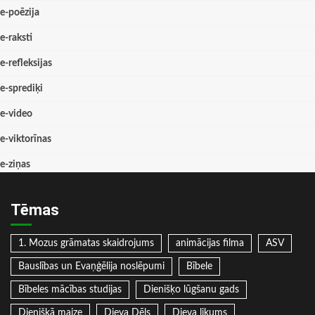
e-poēzija
e-raksti
e-refleksijas
e-sprediķi
e-video
e-viktorīnas
e-ziņas
Tēmas
1. Mozus grāmatas skaidrojums
animācijas filma
ASV
Bauslības un Evaņģēlija noslēpumi
Bībele
Bībeles mācības studijas
Dienišķo lūgšanu gads
Dienišķā maize
Dieva Dēls
Dieva likums