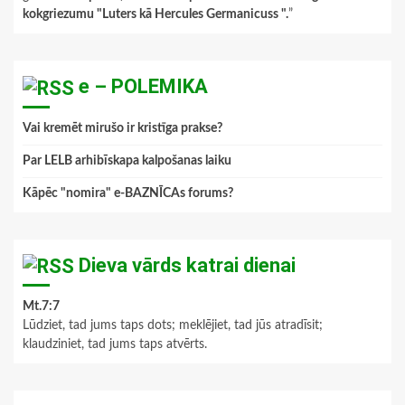
kokgriezumu "Luters kā Hercules Germanicuss ".
”
e – POLEMIKA
Vai kremēt mirušo ir kristīga prakse?
Par LELB arhibīskapa kalpošanas laiku
Kāpēc "nomira" e-BAZNĪCAs forums?
Dieva vārds katrai dienai
Mt.7:7
Lūdziet, tad jums taps dots; meklējiet, tad jūs atradīsit;
klaudziniet, tad jums taps atvērts.