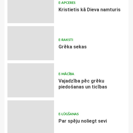
E-APCERES
Kristietis kā Dieva namturis
E-RAKSTI
Grēka sekas
E-MĀCĪBA
Vajadzība pēc grēku
piedošanas un ticības
E-LŪGŠANAS
Par spēju noliegt sevi