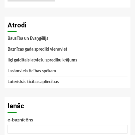
Atrodi
Bauslība un Evaņģēlijs
Baznīcas gada sprediķi vienuviet
Ilgi gaidītais latviešu sprediķu krājums
Lasāmviela ticības spēkam
Luteriskās ticības apliecības
Ienāc
e-baznīcēns