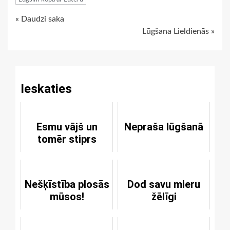
Continue
« Daudzi saka
Lūgšana Lieldienās »
Reading
Ieskaties
Esmu vājš un
Nepraša lūgšanā
tomēr stiprs
Nešķīstība plosās
Dod savu mieru
mūsos!
žēlīgi