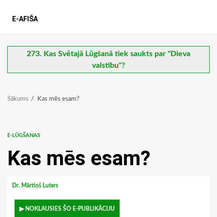
E-AFIŠA
273. Kas Svētajā Lūgšanā tiek saukts par "Dieva
valstību"?
Sākums
Kas mēs esam?
E-LŪGŠANAS
Kas mēs esam?
Dr. Mārtiņš Luters
▶ NOKLAUSIES ŠO E-PUBLIKĀCIJU