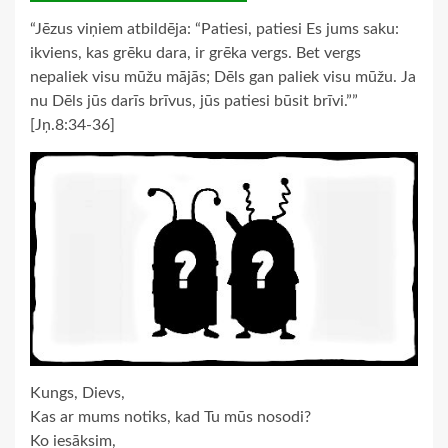
“Jēzus viņiem atbildēja: “Patiesi, patiesi Es jums saku:
ikviens, kas grēku dara, ir grēka vergs. Bet vergs
nepaliek visu mūžu mājās; Dēls gan paliek visu mūžu. Ja
nu Dēls jūs darīs brīvus, jūs patiesi būsit brīvi.””
[Jņ.8:34-36]
Kungs, Dievs,
Kas ar mums notiks, kad Tu mūs nosodi?
Ko iesāksim,