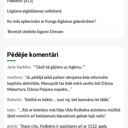
Paldievs! [413]
Lūgšana atgādāšanas svētdienā
Ko mēs apliecinām ar Kunga lūgšanas galavārdiem?
Tēvreizē izteiktie lūgumi Dievam
Pēdējie komentāri
Janis Karklins
: “
"Gluži kā gājiens uz Aglonu.."
”
martinsz
: “
Jā, pēdējā laikā patiesi vērojama liela reformēto
baptistu aktivitāte. Manuprāt tas lielā mērā varētu būt Džona
Makartura, Džona Paipera nopelns…
”
Roberto
: “
līdzībā es teiktu: .. suņi rej, bet karavāna iet tālāk.
”
talyc
: “
…līdz ar luterāņu mācītāja Ulda Rožkalna aiziešanu mūžībā
šķiet nomiris arī beidzamais klausāmais gabals tajā radio
”
gviclo
: “
Starp citu, Holbeins ir pazīstams arī ar 1522. gada