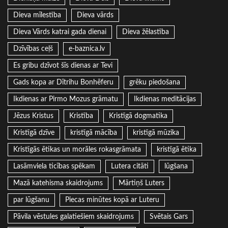
Dieva mīlestība
Dieva vārds
Dieva Vārds katrai gada dienai
Dieva žēlastība
Dzīvības ceļš
e-baznica.lv
Es gribu dzīvot šīs dienas ar Tevi
Gads kopa ar Dītrihu Bonhēferu
grēku piedošana
Ikdienas ar Pirmo Mozus grāmatu
Ikdienas meditācijas
Jēzus Kristus
Kristība
Kristīgā dogmatika
Kristīgā dzīve
kristīgā mācība
kristīgā mūzika
Kristīgās ētikas un morāles rokasgrāmata
kristīgā ētika
Lasāmviela ticības spēkam
Lutera citāti
lūgšana
Mazā katehisma skaidrojums
Mārtiņš Luters
par lūgšanu
Piecas minūtes kopā ar Luteru
Pāvila vēstules galatiešiem skaidrojums
Svētais Gars