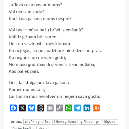
Ja Tava roka nav ar mums?
Vai neesam zuduši,
Kad Tava gaisma mums nespīd?
Vai tas ir mūsu pašu brīvā izlemšanā?
Kolīdz gribam būt vareni,
Lieli un viszinoši – mēs klūpam
Kā nejēgas, kā pusaudži bez pieredzes un prāta,
Kā negudri un ne vairs gudri,
No mūsu gudrības drīz vien ir tikai muļķība,
Kas paliek pāri.
Liec, lai staigājam Tavā gaismā,
Kamēr mums tā ir,
Lai tumsa mūs nesatver un neņem savā gūstā.
Facebook
X
Bluesky
Threads
Email
Copy
WhatsApp
Telegram
LinkedIn
Draugiem
Link
Tēmas:
cilvēku gudrība
Dieva gaisma
grēka vergs
lūgšana
Lūgsim kopā ar Luteru