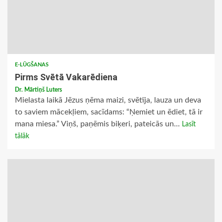
E-LŪGŠANAS
Pirms Svētā Vakarēdiena
Dr. Mārtiņš Luters
Mielasta laikā Jēzus ņēma maizi, svētīja, lauza un deva
to saviem mācekļiem, sacīdams: “Ņemiet un ēdiet, tā ir
mana miesa.” Viņš, paņēmis biķeri, pateicās un...
Lasīt
tālāk