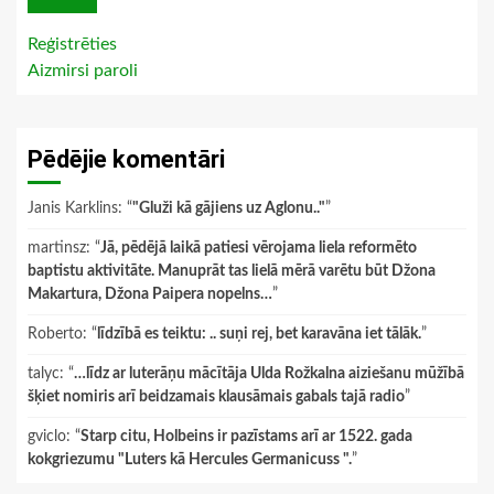
Reģistrēties
Aizmirsi paroli
Pēdējie komentāri
Janis Karklins
: “
"Gluži kā gājiens uz Aglonu.."
”
martinsz
: “
Jā, pēdējā laikā patiesi vērojama liela reformēto
baptistu aktivitāte. Manuprāt tas lielā mērā varētu būt Džona
Makartura, Džona Paipera nopelns…
”
Roberto
: “
līdzībā es teiktu: .. suņi rej, bet karavāna iet tālāk.
”
talyc
: “
…līdz ar luterāņu mācītāja Ulda Rožkalna aiziešanu mūžībā
šķiet nomiris arī beidzamais klausāmais gabals tajā radio
”
gviclo
: “
Starp citu, Holbeins ir pazīstams arī ar 1522. gada
kokgriezumu "Luters kā Hercules Germanicuss ".
”