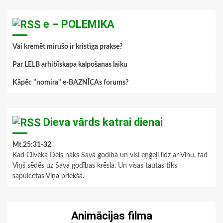
e – POLEMIKA
Vai kremēt mirušo ir kristīga prakse?
Par LELB arhibīskapa kalpošanas laiku
Kāpēc "nomira" e-BAZNĪCAs forums?
Dieva vārds katrai dienai
Mt.25:31-32
Kad Cilvēka Dēls nāks Savā godībā un visi eņģeļi līdz ar Viņu, tad
Viņš sēdēs uz Sava godības krēsla. Un visas tautas tiks
sapulcētas Viņa priekšā.
Animācijas filma