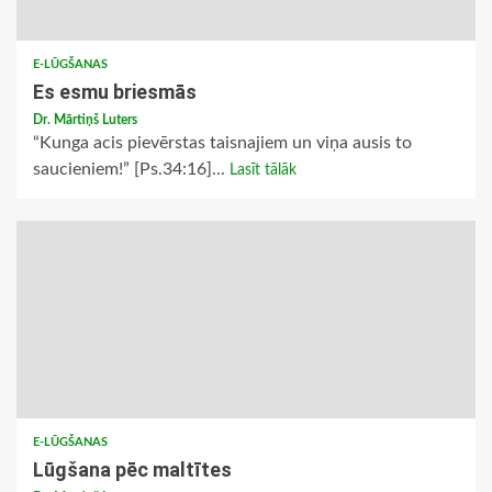
E-LŪGŠANAS
Es esmu briesmās
Dr. Mārtiņš Luters
“Kunga acis pievērstas taisnajiem un viņa ausis to
saucieniem!” [Ps.34:16]...
Lasīt tālāk
E-LŪGŠANAS
Lūgšana pēc maltītes