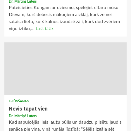
Dr. Mārtiņš Luters
Pateicieties Kungam ar dziesmu, spēlējiet cītaru mūsu
Dievam, kurš debesis mākoņiem aizklāj, kurš zemei
sataisa lietu, kurš kalnos izaudzē zāli, kurš dod zvēriem
viņu iztiku,...
Lasīt tālāk
E-LŪGŠANAS
Nevis tāpat vien
Dr. Mārtiņš Luters
Kad sapulcējās liels ļaužu pūlis un daudzu pilsētu ļaudis
sanāca pie viņa, viņš runāja līdzībā: “Sējējs izgāja sēt