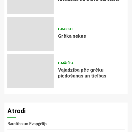
E-RAKSTI
Grēka sekas
E-MĀCĪBA
Vajadzība pēc grēku
piedošanas un ticības
Atrodi
Bauslība un Evaņģēlijs