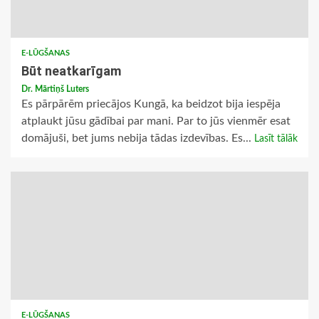
E-LŪGŠANAS
Būt neatkarīgam
Dr. Mārtiņš Luters
Es pārpārēm priecājos Kungā, ka beidzot bija iespēja
atplaukt jūsu gādībai par mani. Par to jūs vienmēr esat
domājuši, bet jums nebija tādas izdevības. Es...
Lasīt tālāk
E-LŪGŠANAS