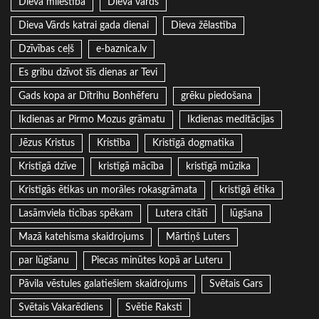
Dieva mīlestība
Dieva vārds
Dieva Vārds katrai gada dienai
Dieva žēlastība
Dzīvības ceļš
e-baznica.lv
Es gribu dzīvot šīs dienas ar Tevi
Gads kopa ar Dītrihu Bonhēferu
grēku piedošana
Ikdienas ar Pirmo Mozus grāmatu
Ikdienas meditācijas
Jēzus Kristus
Kristība
Kristīgā dogmatika
Kristīgā dzīve
kristīgā mācība
kristīgā mūzika
Kristīgās ētikas un morāles rokasgrāmata
kristīgā ētika
Lasāmviela ticības spēkam
Lutera citāti
lūgšana
Mazā katehisma skaidrojums
Mārtiņš Luters
par lūgšanu
Piecas minūtes kopā ar Luteru
Pāvila vēstules galatiešiem skaidrojums
Svētais Gars
Svētais Vakarēdiens
Svētie Raksti