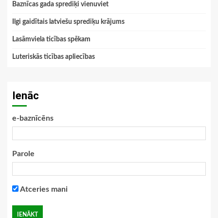
Baznīcas gada sprediķi vienuviet
Ilgi gaidītais latviešu sprediķu krājums
Lasāmviela ticības spēkam
Luteriskās ticības apliecības
Ienāc
e-baznīcēns
Parole
Atceries mani