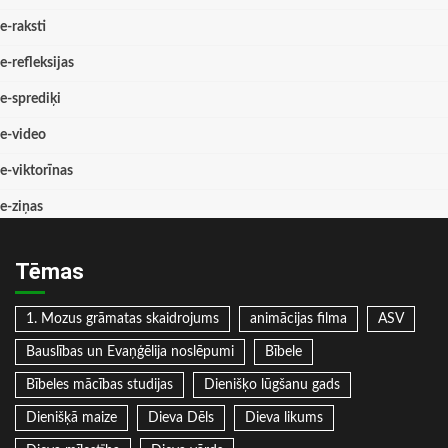
e-raksti
e-refleksijas
e-sprediķi
e-video
e-viktorīnas
e-ziņas
Tēmas
1. Mozus grāmatas skaidrojums
animācijas filma
ASV
Bauslības un Evaņģēlija noslēpumi
Bībele
Bībeles mācības studijas
Dienišķo lūgšanu gads
Dienišķā maize
Dieva Dēls
Dieva likums