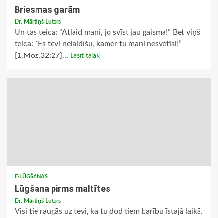
Briesmas garām
Dr. Mārtiņš Luters
Un tas teica: “Atlaid mani, jo svīst jau gaisma!” Bet viņš
teica: “Es tevi nelaidīšu, kamēr tu mani nesvētīsi!”
[1.Moz.32:27]...
Lasīt tālāk
E-LŪGŠANAS
Lūgšana pirms maltītes
Dr. Mārtiņš Luters
Visi tie raugās uz tevi, ka tu dod tiem barību īstajā laikā.