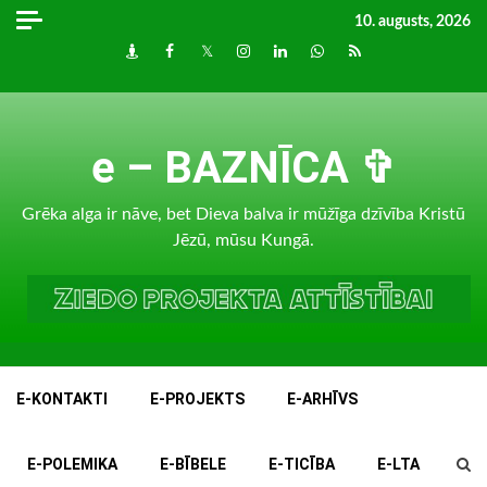
Skip
10. augusts, 2026
to
Draugiem
Facebook
Twitter
Instagram
LinkedIn
whatsapp
RSS
content
e – BAZNĪCA ✞
Grēka alga ir nāve, bet Dieva balva ir mūžīga dzīvība Kristū
Jēzū, mūsu Kungā.
E-KONTAKTI
E-PROJEKTS
E-ARHĪVS
E-POLEMIKA
E-BĪBELE
E-TICĪBA
E-LTA