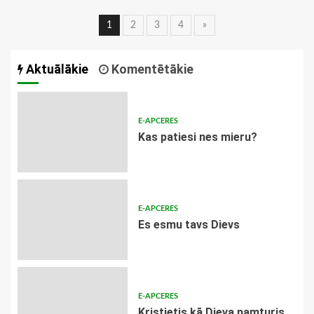
Ziņu
1
2
3
4
»
navigācija
Aktuālākie
Komentētākie
E-APCERES
​Kas patiesi nes mieru?
E-APCERES
Es esmu tavs Dievs
E-APCERES
Kristietis kā Dieva namturis