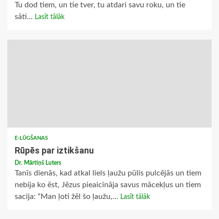
Tu dod tiem, un tie tver, tu atdari savu roku, un tie
sāti...
Lasīt tālāk
E-LŪGŠANAS
Rūpēs par iztikšanu
Dr. Mārtiņš Luters
Tanīs dienās, kad atkal liels ļaužu pūlis pulcējās un tiem
nebija ko ēst, Jēzus pieaicināja savus mācekļus un tiem
sacija: “Man ļoti žēl šo ļaužu,...
Lasīt tālāk