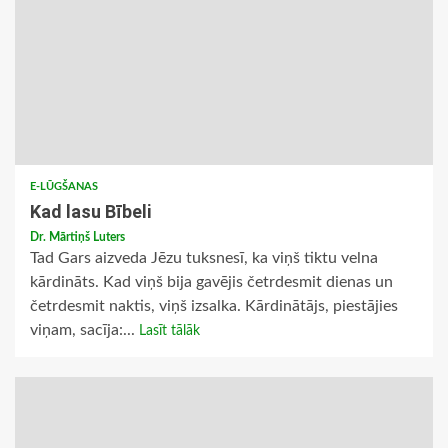
E-LŪGŠANAS
Kad lasu Bībeli
Dr. Mārtiņš Luters
Tad Gars aizveda Jēzu tuksnesī, ka viņš tiktu velna
kārdināts. Kad viņš bija gavējis četrdesmit dienas un
četrdesmit naktis, viņš izsalka. Kārdinātājs, piestājies
viņam, sacīja:...
Lasīt tālāk