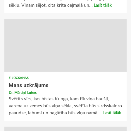
sēklu. Viņam sējot, cita krita ceļmalā un...
Lasīt tālāk
E-LŪGŠANAS
Mans uzkrājums
Dr. Mārtiņš Luters
Svētīts vīrs, kas bīstas Kunga, kam tīk viņa baušļi,
varena uz zemes būs viņa sēkla, svētīta būs sirdsskaidro
paaudze, labumi un bagātība būs viņa namā,...
Lasīt tālāk