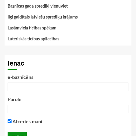
Baznīcas gada sprediķi vienuviet
Ilgi gaidītais latviešu sprediķu krājums
Lasāmviela ticības spēkam
Luteriskās ticības apliecības
Ienāc
e-baznīcēns
Parole
Atceries mani