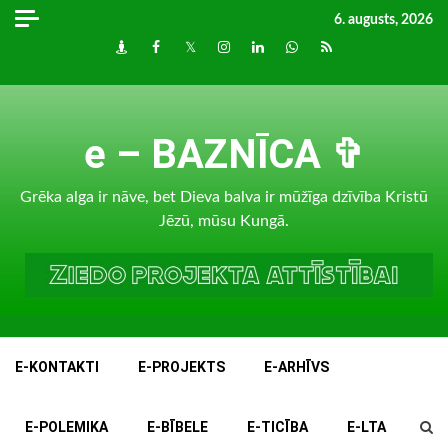
Skip
6. augusts, 2026
to
Draugiem
Facebook
Twitter
Instagram
LinkedIn
whatsapp
RSS
content
e – BAZNĪCA ✞
Grēka alga ir nāve, bet Dieva balva ir mūžīga dzīvība Kristū
Jēzū, mūsu Kungā.
E-KONTAKTI
E-PROJEKTS
E-ARHĪVS
E-POLEMIKA
E-BĪBELE
E-TICĪBA
E-LTA