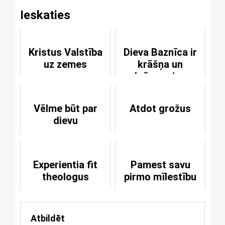
Ieskaties
Kristus Valstība
Dieva Baznīca ir
uz zemes
krāšņa un
brīnumaina
Vēlme būt par
Atdot grožus
dievu
Experientia fit
Pamest savu
theologus
pirmo mīlestību
Atbildēt