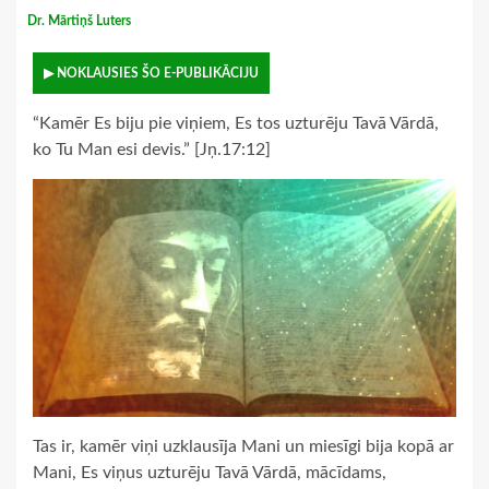
Dr. Mārtiņš Luters
▶ NOKLAUSIES ŠO E-PUBLIKĀCIJU
“Kamēr Es biju pie viņiem, Es tos uzturēju Tavā Vārdā,
ko Tu Man esi devis.” [Jņ.17:12]
Tas ir, kamēr viņi uzklausīja Mani un miesīgi bija kopā ar
Mani, Es viņus uzturēju Tavā Vārdā, mācīdams,