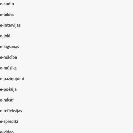
e-audio
e-bildes
e-intervijas
e-joki
e-lūgšanas
e-mācība
e-mūzika
e-paziņojumi
e-poēzija
e-raksti
e-refleksijas
e-sprediķi
e-video