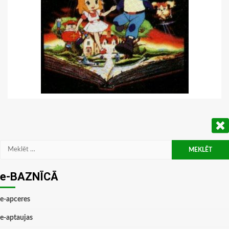
Meklēt:
e-BAZNĪCĀ
e-apceres
e-aptaujas