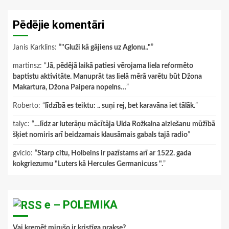
Pēdējie komentāri
Janis Karklins
: “
"Gluži kā gājiens uz Aglonu.."
”
martinsz
: “
Jā, pēdējā laikā patiesi vērojama liela reformēto
baptistu aktivitāte. Manuprāt tas lielā mērā varētu būt Džona
Makartura, Džona Paipera nopelns…
”
Roberto
: “
līdzībā es teiktu: .. suņi rej, bet karavāna iet tālāk.
”
talyc
: “
…līdz ar luterāņu mācītāja Ulda Rožkalna aiziešanu mūžībā
šķiet nomiris arī beidzamais klausāmais gabals tajā radio
”
gviclo
: “
Starp citu, Holbeins ir pazīstams arī ar 1522. gada
kokgriezumu "Luters kā Hercules Germanicuss ".
”
e – POLEMIKA
Vai kremēt mirušo ir kristīga prakse?