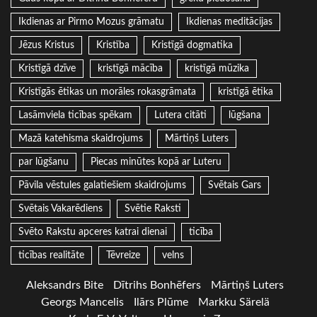
Ikdienas ar Pirmo Mozus grāmatu
Ikdienas meditācijas
Jēzus Kristus
Kristība
Kristīgā dogmatika
Kristīgā dzīve
kristīgā mācība
kristīgā mūzika
Kristīgās ētikas un morāles rokasgrāmata
kristīgā ētika
Lasāmviela ticības spēkam
Lutera citāti
lūgšana
Mazā katehisma skaidrojums
Mārtiņš Luters
par lūgšanu
Piecas minūtes kopā ar Luteru
Pāvila vēstules galatiešiem skaidrojums
Svētais Gars
Svētais Vakarēdiens
Svētie Raksti
Svēto Rakstu apceres katrai dienai
ticība
ticības realitāte
Tēvreize
velns
Aleksandrs Bite
Dītrihs Bonhēfers
Mārtiņš Luters
Georgs Mancelis
Ilārs Plūme
Markku Särelä