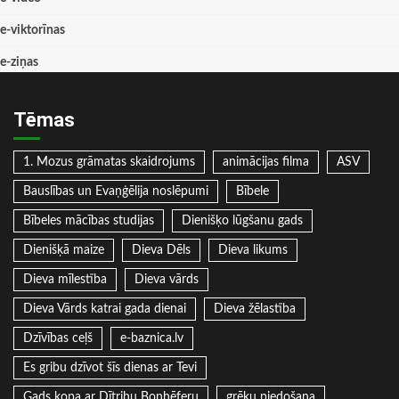
e-viktorīnas
e-ziņas
Tēmas
1. Mozus grāmatas skaidrojums
animācijas filma
ASV
Bauslības un Evaņģēlija noslēpumi
Bībele
Bībeles mācības studijas
Dienišķo lūgšanu gads
Dienišķā maize
Dieva Dēls
Dieva likums
Dieva mīlestība
Dieva vārds
Dieva Vārds katrai gada dienai
Dieva žēlastība
Dzīvības ceļš
e-baznica.lv
Es gribu dzīvot šīs dienas ar Tevi
Gads kopa ar Dītrihu Bonhēferu
grēku piedošana