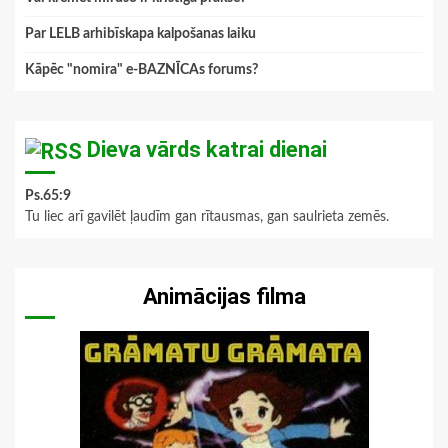
Par LELB arhibīskapa kalpošanas laiku
Kāpēc "nomira" e-BAZNĪCAs forums?
Dieva vārds katrai dienai
Ps.65:9
Tu liec arī gavilēt ļaudīm gan rītausmas, gan saulrieta zemēs.
Animācijas filma