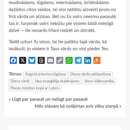
mudinādams, lūgdams, mierinādams, brīdinādams
dažādos citos veidos, lai viņi netiktu aizvesti prom no
tīrā vārda un atziņas. Bet nu Es vairs neesmu pasaulē,
tas ir, turpmāk vairs nebūšu pie viņiem šādā miesīgā
dzīvē — tie nevarēs Mani redzēt un dzirdēt.
Tādēļ uzturi Tu viņus, lai tie paliktu šajā vārda, kā
iesākuši; jo viņiem ir Tavs vārds un viņi pieder Tev.
Facebook
X
Bluesky
Threads
Email
Copy
WhatsApp
Telegram
LinkedIn
Draugiem
Link
Tēmas:
Augstā priestera lūgšana
Dieva vārda uzklausīšana
Dieva vārds
Jāņa evaņģēlija skaidrojums
Jēzus klātesamība
Piecas minūtes kopā ar Luteru
Continue
« Lūgt par pasauli un nelūgt par pasauli
Mēs stāvam kā nošķirtas avis vilku starpā »
Reading