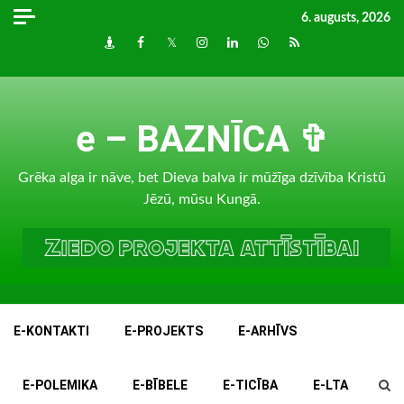
Skip
6. augusts, 2026
to
Draugiem
Facebook
Twitter
Instagram
LinkedIn
whatsapp
RSS
content
e – BAZNĪCA ✞
Grēka alga ir nāve, bet Dieva balva ir mūžīga dzīvība Kristū
Jēzū, mūsu Kungā.
E-KONTAKTI
E-PROJEKTS
E-ARHĪVS
E-POLEMIKA
E-BĪBELE
E-TICĪBA
E-LTA