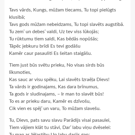
Tavs vārds, Kungs, mūžam tiecams, Tu topi pielūgts
klusibā;
Tavs gods mūžam nebeidzams, Tu topi slavēts augstibā.
Tu zem’ un debes’ valdi, Uz tev viss lūkojās;
Tu rūktumu tiem saldi, Kas bēdās nopūšās;
Tāpēc jebkuru brīdi Es tevi godāšu
Kamēr caur pasauliti Es šeitan staigāšu.
Tiem just būs svētu prieku, No visas sirds būs
līksmoties,
Kas sauc ar visu spēku, Lai slavēts Izraēļa Dievs!
Ta vārds ir godinajams, Kas dara brīnumus,
Ta gods ir sludinajams, – Ir man to slavēt būs!
To es ar prieku daru, Kamēr es dzīvošu,
Cik vien es spēj’ un varu, To mūžam slavešu.
Tu, Dievs, pats savu slavu Parādijs visai pasaulei,
Tiem vājiem klāt tu stāvi, Dar’ labu viņu dvēselei:
Tu man ar žēlastibu Un labu darijs gan;