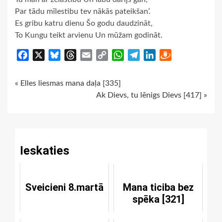
Par tādu mīlestibu tev nākās pateikšan’.
Es gribu katru dienu Šo godu daudzināt,
To Kungu teikt arvienu Un mūžam godināt.
Facebook
X
Bluesky
Threads
Email
Copy
WhatsApp
Telegram
LinkedIn
Draugiem
Link
Continue
« Elles liesmas mana daļa [335]
Ak Dievs, tu lēnigs Dievs [417] »
Reading
Ieskaties
Sveicieni 8.martā
Mana ticiba bez
spēka [321]