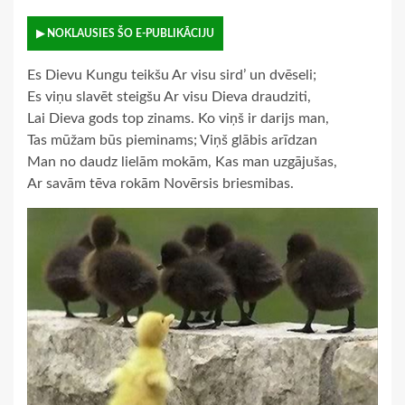
▶ NOKLAUSIES ŠO E-PUBLIKĀCIJU
Es Dievu Kungu teikšu Ar visu sird’ un dvēseli;
Es viņu slavēt steigšu Ar visu Dieva draudziti,
Lai Dieva gods top zinams. Ko viņš ir darijs man,
Tas mūžam būs pieminams; Viņš glābis arīdzan
Man no daudz lielām mokām, Kas man uzgājušas,
Ar savām tēva rokām Novērsis briesmibas.