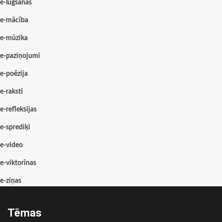
e-lūgšanas
e-mācība
e-mūzika
e-paziņojumi
e-poēzija
e-raksti
e-refleksijas
e-sprediķi
e-video
e-viktorīnas
e-ziņas
Tēmas