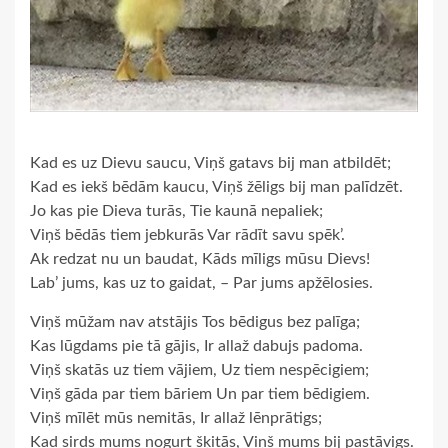
Kad es uz Dievu saucu, Viņš gatavs bij man atbildēt;
Kad es iekš bēdām kaucu, Viņš žēligs bij man palīdzēt.
Jo kas pie Dieva turās, Tie kaunā nepaliek;
Viņš bēdās tiem jebkurās Var rādīt savu spēk’.
Ak redzat nu un baudat, Kāds mīligs mūsu Dievs!
Lab’ jums, kas uz to gaidat, – Par jums apžēlosies.
Viņš mūžam nav atstājis Tos bēdigus bez palīga;
Kas lūgdams pie tā gājis, Ir allaž dabujs padoma.
Viņš skatās uz tiem vājiem, Uz tiem nespēcigiem;
Viņš gāda par tiem bāriem Un par tiem bēdigiem.
Viņš mīlēt mūs nemitās, Ir allaž lēnprātigs;
Kad sirds mums nogurt šķitās, Viņš mums bij pastāvigs.