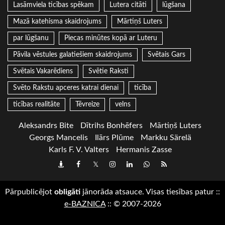
Lasāmviela ticības spēkam
Lutera citāti
lūgšana
Mazā katehisma skaidrojums
Mārtiņš Luters
par lūgšanu
Piecas minūtes kopā ar Luteru
Pāvila vēstules galatiešiem skaidrojums
Svētais Gars
Svētais Vakarēdiens
Svētie Raksti
Svēto Rakstu apceres katrai dienai
ticība
ticības realitāte
Tēvreize
velns
Aleksandrs Bite
Dītrihs Bonhēfers
Mārtiņš Luters
Georgs Mancelis
Ilārs Plūme
Markku Särelä
Karls F. V. Valters
Hermanis Zasse
Draugiem
Facebook
Twitter
Instagram
LinkedIn
whatsapp
RSS
Pārpublicējot
obligāti
jānorāda atsauce. Visas tiesības patur
::
e-BAZNICA
::
© 2007-2026