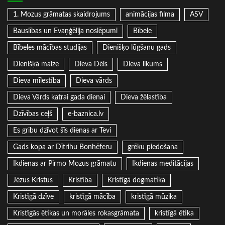
1. Mozus grāmatas skaidrojums
animācijas filma
ASV
Bauslības un Evaņģēlija noslēpumi
Bībele
Bībeles mācības studijas
Dienišķo lūgšanu gads
Dienišķā maize
Dieva Dēls
Dieva likums
Dieva mīlestība
Dieva vārds
Dieva Vārds katrai gada dienai
Dieva žēlastība
Dzīvības ceļš
e-baznica.lv
Es gribu dzīvot šīs dienas ar Tevi
Gads kopa ar Dītrihu Bonhēferu
grēku piedošana
Ikdienas ar Pirmo Mozus grāmatu
Ikdienas meditācijas
Jēzus Kristus
Kristība
Kristīgā dogmatika
Kristīgā dzīve
kristīgā mācība
kristīgā mūzika
Kristīgās ētikas un morāles rokasgrāmata
kristīgā ētika