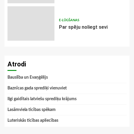
E-LŪGŠANAS
Par spēju noliegt sevi
Atrodi
Bauslība un Evaņģēlijs
Baznīcas gada sprediķi vienuviet
Ilgi gaidītais latviešu sprediķu krājums
Lasāmviela ticības spēkam
Luteriskās ticības apliecības