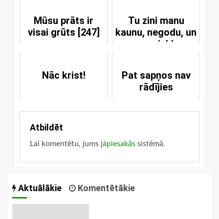
Mūsu prāts ir
Tu zini manu
visai grūts [247]
kaunu, negodu, un
apsmieklu
Nāc krist!
Pat sapņos nav
rādījies
Atbildēt
Lai komentētu, jums
jāpiesakās
sistēmā.
Aktuālākie
Komentētākie