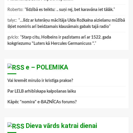
Roberto
: “
līdzībā es teiktu: .. suņi rej, bet karavāna iet tālāk.
”
talyc
: “
…līdz ar luterāņu mācītāja Ulda Rožkalna aiziešanu mūžībā
šķiet nomiris arī beidzamais klausāmais gabals tajā radio
”
gviclo
: “
Starp citu, Holbeins ir pazīstams arī ar 1522. gada
kokgriezumu "Luters kā Hercules Germanicuss ".
”
e – POLEMIKA
Vai kremēt mirušo ir kristīga prakse?
Par LELB arhibīskapa kalpošanas laiku
Kāpēc "nomira" e-BAZNĪCAs forums?
Dieva vārds katrai dienai