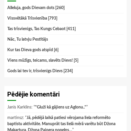
Alleluja, gods Dievam dots [260]
Vissvētākā Trīsvienība [793]
Tas trīsvienigs, Tas Kungs Cebaot [411]
Nāc, Tu latvju Pestītājs
Kur tas Dieva gods atspīd [6]
Viens mūžīgs, teicams, slavēts Dievs! [5]
Gods lai tev ir, trīsvienigs Dievs [234]
Pēdējie komentāri
Janis Karklins
: “
"Gluži kā gājiens uz Aglonu.."
”
martinsz
: “
Jā, pēdējā laikā patiesi vērojama liela reformēto
baptistu aktivitāte. Manuprāt tas lielā mērā varētu būt Džona
Makartura, Džona Paipera nopelns…
”