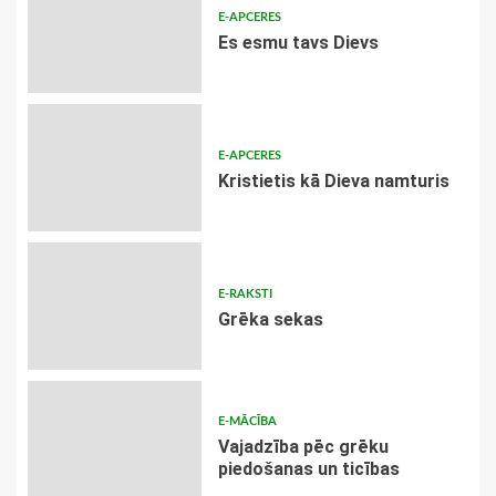
E-APCERES
Es esmu tavs Dievs
E-APCERES
Kristietis kā Dieva namturis
E-RAKSTI
Grēka sekas
E-MĀCĪBA
Vajadzība pēc grēku
piedošanas un ticības