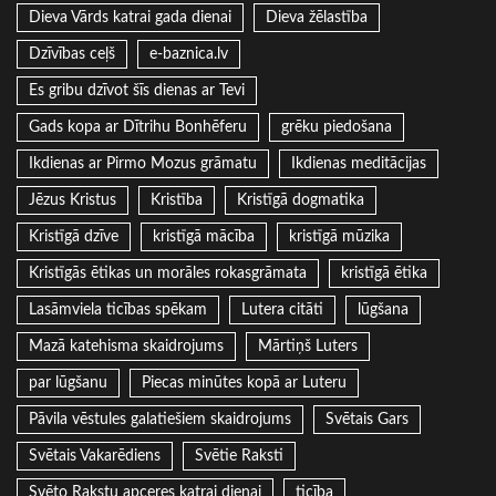
Dieva Vārds katrai gada dienai
Dieva žēlastība
Dzīvības ceļš
e-baznica.lv
Es gribu dzīvot šīs dienas ar Tevi
Gads kopa ar Dītrihu Bonhēferu
grēku piedošana
Ikdienas ar Pirmo Mozus grāmatu
Ikdienas meditācijas
Jēzus Kristus
Kristība
Kristīgā dogmatika
Kristīgā dzīve
kristīgā mācība
kristīgā mūzika
Kristīgās ētikas un morāles rokasgrāmata
kristīgā ētika
Lasāmviela ticības spēkam
Lutera citāti
lūgšana
Mazā katehisma skaidrojums
Mārtiņš Luters
par lūgšanu
Piecas minūtes kopā ar Luteru
Pāvila vēstules galatiešiem skaidrojums
Svētais Gars
Svētais Vakarēdiens
Svētie Raksti
Svēto Rakstu apceres katrai dienai
ticība