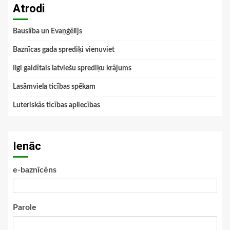
Atrodi
Bauslība un Evaņģēlijs
Baznīcas gada sprediķi vienuviet
Ilgi gaidītais latviešu sprediķu krājums
Lasāmviela ticības spēkam
Luteriskās ticības apliecības
Ienāc
e-baznīcēns
Parole