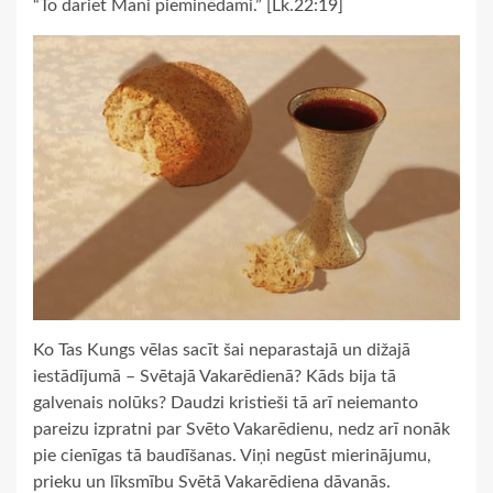
“To dariet Mani pieminēdami.” [Lk.22:19]
Ko Tas Kungs vēlas sacīt šai neparastajā un dižajā
iestādījumā – Svētajā Vakarēdienā? Kāds bija tā
galvenais nolūks? Daudzi kristieši tā arī neiemanto
pareizu izpratni par Svēto Vakarēdienu, nedz arī nonāk
pie cienīgas tā baudīšanas. Viņi negūst mierinājumu,
prieku un līksmību Svētā Vakarēdiena dāvanās.