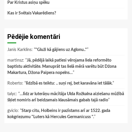
Par Kristus asiņu spēku
Kas ir Svētais Vakarēdiens?
Pēdējie komentāri
Janis Karklins
: “
"Gluži kā gājiens uz Aglonu.."
”
martinsz
: “
Jā, pēdējā laikā patiesi vērojama liela reformēto
baptistu aktivitāte. Manuprāt tas lielā mērā varētu būt Džona
Makartura, Džona Paipera nopelns…
”
Roberto
: “
līdzībā es teiktu: .. suņi rej, bet karavāna iet tālāk.
”
talyc
: “
…līdz ar luterāņu mācītāja Ulda Rožkalna aiziešanu mūžībā
šķiet nomiris arī beidzamais klausāmais gabals tajā radio
”
gviclo
: “
Starp citu, Holbeins ir pazīstams arī ar 1522. gada
kokgriezumu "Luters kā Hercules Germanicuss ".
”