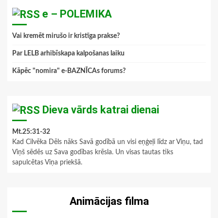
e – POLEMIKA
Vai kremēt mirušo ir kristīga prakse?
Par LELB arhibīskapa kalpošanas laiku
Kāpēc "nomira" e-BAZNĪCAs forums?
Dieva vārds katrai dienai
Mt.25:31-32
Kad Cilvēka Dēls nāks Savā godībā un visi eņģeļi līdz ar Viņu, tad
Viņš sēdēs uz Sava godības krēsla. Un visas tautas tiks
sapulcētas Viņa priekšā.
Animācijas filma