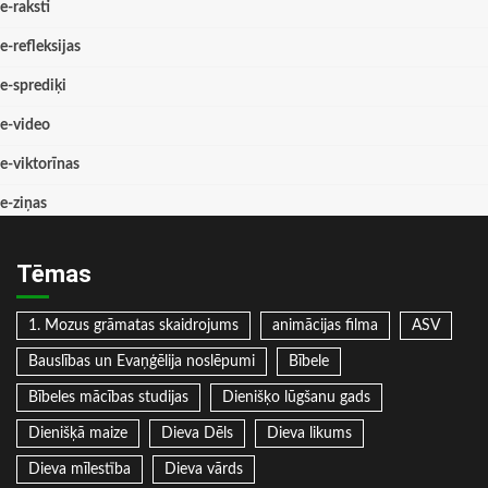
e-raksti
e-refleksijas
e-sprediķi
e-video
e-viktorīnas
e-ziņas
Tēmas
1. Mozus grāmatas skaidrojums
animācijas filma
ASV
Bauslības un Evaņģēlija noslēpumi
Bībele
Bībeles mācības studijas
Dienišķo lūgšanu gads
Dienišķā maize
Dieva Dēls
Dieva likums
Dieva mīlestība
Dieva vārds