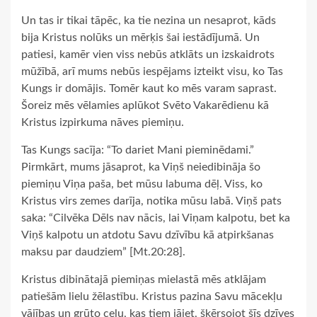
Un tas ir tikai tāpēc, ka tie nezina un nesaprot, kāds
bija Kristus nolūks un mērķis šai iestādījumā. Un
patiesi, kamēr vien viss nebūs atklāts un izskaidrots
mūžībā, arī mums nebūs iespējams izteikt visu, ko Tas
Kungs ir domājis. Tomēr kaut ko mēs varam saprast.
Šoreiz mēs vēlamies aplūkot Svēto Vakarēdienu kā
Kristus izpirkuma nāves piemiņu.
Tas Kungs sacīja: “To dariet Mani pieminēdami.”
Pirmkārt, mums jāsaprot, ka Viņš neiedibināja šo
piemiņu Viņa paša, bet mūsu labuma dēļ. Viss, ko
Kristus virs zemes darīja, notika mūsu labā. Viņš pats
saka: “Cilvēka Dēls nav nācis, lai Viņam kalpotu, bet ka
Viņš kalpotu un atdotu Savu dzīvību kā atpirkšanas
maksu par daudziem” [Mt.20:28].
Kristus dibinātajā piemiņas mielastā mēs atklājam
patiešām lielu žēlastību. Kristus pazina Savu mācekļu
vājības un grūto ceļu, kas tiem jāiet, šķērsojot šīs dzīves