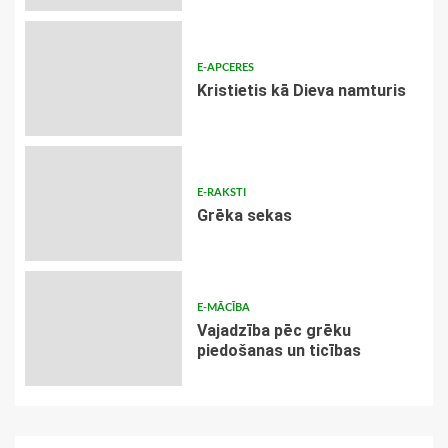
E-APCERES
Kristietis kā Dieva namturis
E-RAKSTI
Grēka sekas
E-MĀCĪBA
Vajadzība pēc grēku
piedošanas un ticības