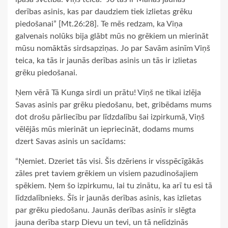
derības asinis, kas par daudziem tiek izlietas grēku
piedošanai” [Mt.26:28]. Te mēs redzam, ka Viņa
galvenais nolūks bija glābt mūs no grēkiem un mierināt
mūsu nomāktās sirdsapziņas. Jo par Savām asinīm Viņš
teica, ka tās ir jaunās derības asinis un tās ir izlietas
grēku piedošanai.
Ņem vērā Tā Kunga sirdi un prātu! Viņš ne tikai izlēja
Savas asinis par grēku piedošanu, bet, gribēdams mums
dot drošu pārliecību par līdzdalību šai izpirkumā, Viņš
vēlējās mūs mierināt un iepriecināt, dodams mums
dzert Savas asinis un sacīdams:
“Ņemiet. Dzeriet tās visi. Šis dzēriens ir visspēcīgākās
zāles pret taviem grēkiem un visiem pazudinošajiem
spēkiem. Ņem šo izpirkumu, lai tu zinātu, ka arī tu esi tā
līdzdalībnieks. Šīs ir jaunās derības asinis, kas izlietas
par grēku piedošanu. Jaunās derības asinīs ir slēgta
jauna derība starp Dievu un tevi, un tā nelīdzinās