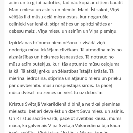
acīm un tu gribi padoties, tad nāc kopā ar citiem baudīt
Manu miesu un asinis un piemini Mani. Īsi sakot, Viņš
vēlējās likt mūsu ceļā miera ostas, kur nogurušie
ceļinieki var ienākt, stiprināties un spirdzināties ar
debesu maizi, Viņa miesu un asinīm un Viņa piemiņu.
Izpirkšanas brīnuma pieminēšana ir visādā ziņā
noderīga mūsu iekšējam cilvēkam. Tā atmodina mūs no
aizmāršības un tieksmes iesnausties. Tā notrauc no
mūsu acīm putekļus, kuri tās aptumšo mūsu ceļojuma
laikā. Tā atklāj grēku un žēlastības īstajās krāsās. Tā
mierina, iedrošina, stiprina un atjauno mieru un prieku
par dievbērnību mūsu nospiestajās sirdīs. Tā paceļ
mūsu dvēseli no zemes un vērš to uz debesīm.
Kristus Svētajā Vakarēdienā dibināja ne tikai piemiņas
mielastu, bet arī deva ēst un dzert Savu miesu un asinis.
Un Kristus sacītie vārdi, paceļot svētības kausu, mums
māca, ka galvenais Viņa Svētajā Vakarēdienā bija kāda
īpaša svētība. Viņš teica: “Jo tās ir Manas jaunās