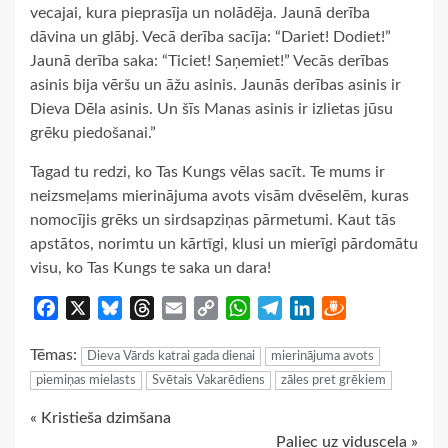
vecajai, kura pieprasīja un nolādēja. Jaunā derība
dāvina un glābj. Vecā derība sacīja: “Dariet! Dodiet!”
Jaunā derība saka: “Ticiet! Saņemiet!” Vecās derības
asinis bija vēršu un āžu asinis. Jaunās derības asinis ir
Dieva Dēla asinis. Un šīs Manas asinis ir izlietas jūsu
grēku piedošanai.”
Tagad tu redzi, ko Tas Kungs vēlas sacīt. Te mums ir
neizsmeļams mierinājuma avots visām dvēselēm, kuras
nomocījis grēks un sirdsapziņas pārmetumi. Kaut tās
apstātos, norimtu un kārtīgi, klusi un mierīgi pārdomātu
visu, ko Tas Kungs te saka un dara!
Facebook
X
Bluesky
Threads
Email
Copy
WhatsApp
Telegram
LinkedIn
Draugiem
Link
Tēmas:
Dieva Vārds katrai gada dienai
mierinājuma avots
piemiņas mielasts
Svētais Vakarēdiens
zāles pret grēkiem
Continue
« Kristieša dzimšana
Paliec uz vidusceļa »