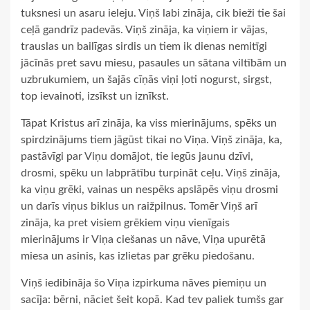
tuksnesi un asaru ieleju. Viņš labi zināja, cik bieži tie šai
ceļā gandrīz padevās. Viņš zināja, ka viņiem ir vājas,
trauslas un bailīgas sirdis un tiem ik dienas nemitīgi
jācīnās pret savu miesu, pasaules un sātana viltībām un
uzbrukumiem, un šajās cīņās viņi ļoti nogurst, sirgst,
top ievainoti, izsīkst un iznīkst.
Tāpat Kristus arī zināja, ka viss mierinājums, spēks un
spirdzinājums tiem jāgūst tikai no Viņa. Viņš zināja, ka,
pastāvīgi par Viņu domājot, tie iegūs jaunu dzīvi,
drosmi, spēku un labprātību turpināt ceļu. Viņš zināja,
ka viņu grēki, vainas un nespēks apslāpēs viņu drosmi
un darīs viņus biklus un raižpilnus. Tomēr Viņš arī
zināja, ka pret visiem grēkiem viņu vienīgais
mierinājums ir Viņa ciešanas un nāve, Viņa upurētā
miesa un asinis, kas izlietas par grēku piedošanu.
Viņš iedibināja šo Viņa izpirkuma nāves piemiņu un
sacīja: bērni, nāciet šeit kopā. Kad tev paliek tumšs gar