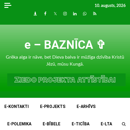
Skip
10. augusts, 2026
to
Draugiem
Facebook
Twitter
Instagram
LinkedIn
whatsapp
RSS
content
e – BAZNĪCA ✞
Grēka alga ir nāve, bet Dieva balva ir mūžīga dzīvība Kristū
Jēzū, mūsu Kungā.
E-KONTAKTI
E-PROJEKTS
E-ARHĪVS
E-POLEMIKA
E-BĪBELE
E-TICĪBA
E-LTA