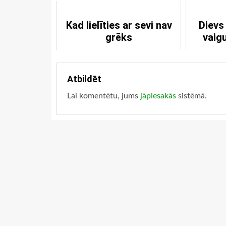
Kad lielīties ar sevi nav
Dievs
grēks
vaigu
Atbildēt
Lai komentētu, jums
jāpiesakās
sistēmā.