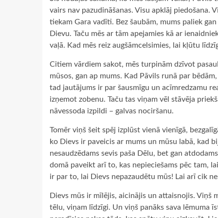
vairs nav pazudināšanas. Visu apklāj piedošana. V
tiekam Gara vadīti. Bez šaubām, mums paliek gan m
Dievu. Taču mēs ar tām apejamies kā ar ienaidniek
vaļā. Kad mēs reiz augšāmcelsimies, lai kļūtu līdz
Citiem vārdiem sakot, mēs turpinām dzīvot pasaul
mūsos, gan ap mums. Kad Pāvils runā par bēdām,
tad jautājums ir par šausmīgu un acīmredzamu reali
izņemot zobenu. Taču tas viņam vēl stāvēja priekš
nāvessoda izpildi – galvas nociršanu.
Tomēr viņš šeit spēj izplūst vienā vienīgā, bezgalī
ko Dievs ir paveicis ar mums un mūsu labā, kad bij
nesaudzēdams sevis paša Dēlu, bet gan atdodams 
domā paveikt arī to, kas nepieciešams pēc tam, l
ir par to, lai Dievs nepazaudētu mūs! Lai arī cik ne
Dievs mūs ir mīlējis, aicinājis un attaisnojis. Viņš
tēlu, viņam līdzīgi. Un viņš panāks sava lēmuma ī