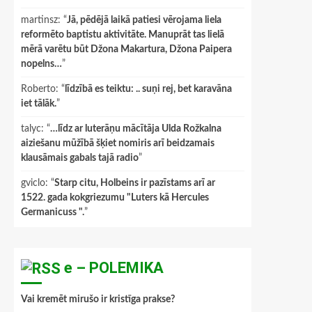
martinsz
: “
Jā, pēdējā laikā patiesi vērojama liela
reformēto baptistu aktivitāte. Manuprāt tas lielā
mērā varētu būt Džona Makartura, Džona Paipera
nopelns…
”
Roberto
: “
līdzībā es teiktu: .. suņi rej, bet karavāna
iet tālāk.
”
talyc
: “
…līdz ar luterāņu mācītāja Ulda Rožkalna
aiziešanu mūžībā šķiet nomiris arī beidzamais
klausāmais gabals tajā radio
”
gviclo
: “
Starp citu, Holbeins ir pazīstams arī ar
1522. gada kokgriezumu "Luters kā Hercules
Germanicuss ".
”
e – POLEMIKA
Vai kremēt mirušo ir kristīga prakse?