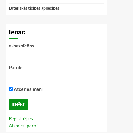
Luteriskās ticības apliecības
Ienāc
e-baznīcēns
Parole
Atceries mani
Reģistrēties
Aizmirsi paroli