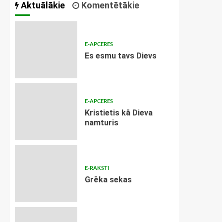
Aktuālākie
Komentētākie
E-APCERES
Es esmu tavs Dievs
E-APCERES
Kristietis kā Dieva
namturis
E-RAKSTI
Grēka sekas