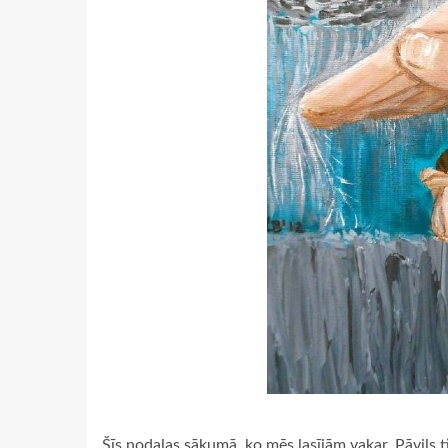
Šīs nodaļas sākumā, ko mēs lasījām vakar, Pāvils t