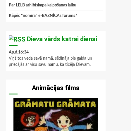
Par LELB arhibīskapa kalpošanas laiku
Kāpēc "nomira" e-BAZNĪCAs forums?
Dieva vārds katrai dienai
Ap.d.16:34
Viņš tos veda savā namā, sēdināja pie galda un
priecājās ar visu savu namu, ka ticēja Dievam.
Animācijas filma