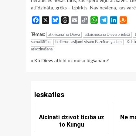
neradīsies nekas tāds, kas spētu viņu aizkavēt. Lie
atlīdzināta, grēks – izpirkts. Nav neviena, kas var
Facebook
X
Bluesky
Threads
Email
Copy
WhatsApp
Telegram
LinkedIn
Dra
Link
Tēmas:
atkrišana no Dieva
attaisnošana Dieva priekšā
samaitātība
Ikdienas lasījumi visam Baznīcas gadam
Krist
atlīdzināšana
Continue
« Kā Dievs atbild uz mūsu lūgšanām?
Reading
Ieskaties
Aicināti dzīvot ticībā uz
Ne ma
to Kungu