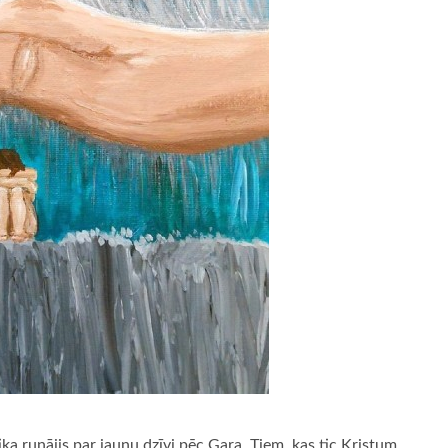
ika runājis par jaunu dzīvi pēc Gara. Tiem, kas tic Kristum,