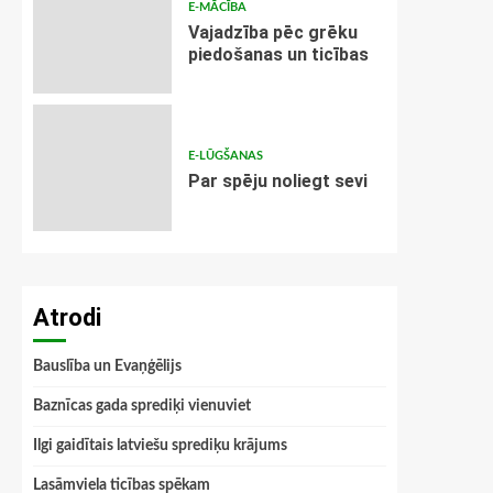
E-MĀCĪBA
Vajadzība pēc grēku
piedošanas un ticības
E-LŪGŠANAS
Par spēju noliegt sevi
Atrodi
Bauslība un Evaņģēlijs
Baznīcas gada sprediķi vienuviet
Ilgi gaidītais latviešu sprediķu krājums
Lasāmviela ticības spēkam