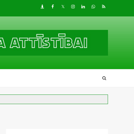
Draugiem
Facebook
Twitter
Instagram
LinkedIn
whatsapp
RSS