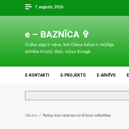
Skip
7. augusts, 2026
to
content
e – BAZNĪCA ✞
Grēka alga ir nāve, bet Dieva balva ir mūžīga
dzīvība Kristū Jēzū, mūsu Kungā.
E-KONTAKTI
E-PROJEKTS
E-ARHĪVS
Sākums
Nekas mūs neatraus no Kristus mīlestības