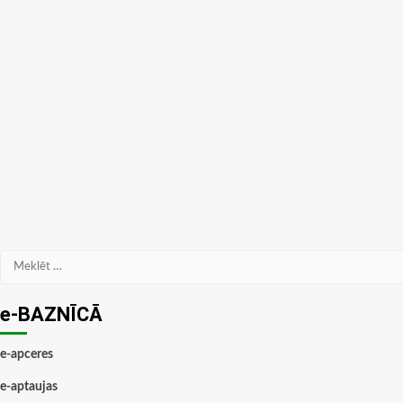
Meklēt:
e-BAZNĪCĀ
e-apceres
e-aptaujas