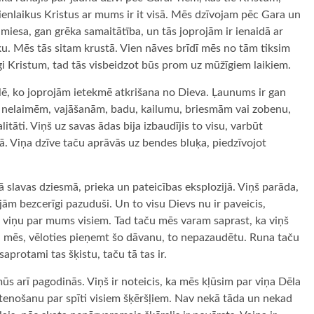
ienlaikus Kristus ar mums ir it visā. Mēs dzīvojam pēc Gara un
iesa, gan grēka samaitātība, un tās joprojām ir ienaidā ar
u. Mēs tās sitam krustā. Vien nāves brīdī mēs no tām tiksim
īgi Kristum, tad tās visbeidzot būs prom uz mūžīgiem laikiem.
ē, ko joprojām ietekmē atkrišana no Dieva. Ļaunums ir gan
 nelaimēm, vajāšanām, badu, kailumu, briesmām vai zobenu,
tāti. Viņš uz savas ādas bija izbaudījis to visu, varbūt
ā. Viņa dzīve taču aprāvās uz bendes bluķa, piedzīvojot
gā slavas dziesmā, prieka un pateicības eksplozijā. Viņš parāda,
ām bezcerīgi pazuduši. Un to visu Dievs nu ir paveicis,
viņu par mums visiem. Tad taču mēs varam saprast, ka viņš
ai mēs, vēloties pieņemt šo dāvanu, to nepazaudētu. Runa taču
saprotami tas šķistu, taču tā tas ir.
 mūs arī pagodinās. Viņš ir noteicis, ka mēs kļūsim par viņa Dēla
stenošanu par spīti visiem šķēršļiem. Nav nekā tāda un nekad