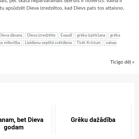
lais, pēc skata nepārvaramais šķērslis ir novērsts. Vaina ir
ētu apsūdzēt Dieva izredzētos, kad Dievs pats tos attaisno.
ugiem
Dieva dāvana
Dieva izredzētie
Exaudi
grēka izpirkšana
grēka
us mīlestība
Lieldienu septītā svētdiena
Ticēt Kristum
vainas
Ticīgo dēļ »
nam, bet Dieva
Grēku dažādība
godam