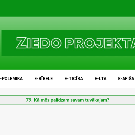
E-POLEMIKA
E-BĪBELE
E-TICĪBA
E-LTA
E-AFIŠA
79. Kā mēs palīdzam savam tuvākajam?