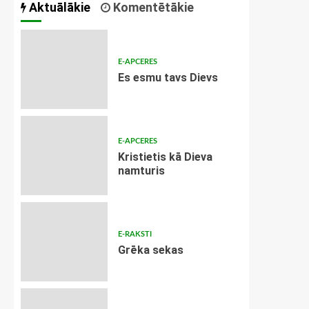
Aktuālākie
Komentētākie
E-APCERES
Es esmu tavs Dievs
E-APCERES
Kristietis kā Dieva
namturis
E-RAKSTI
Grēka sekas