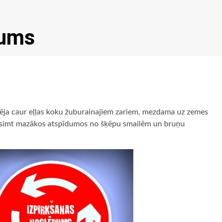
pums
dēja caur eļļas koku žuburainajiem zariem, mezdama uz zemes
ma simt mazākos atspīdumos no šķēpu smailēm un bruņu