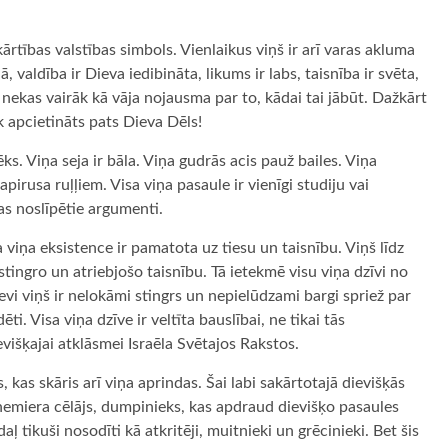
kārtības valstības simbols. Vienlaikus viņš ir arī varas akluma
valdība ir Dieva iedibināta, likums ir labs, taisnība ir svēta,
nekas vairāk kā vāja nojausma par to, kādai tai jābūt. Dažkārt
k apcietināts pats Dieva Dēls!
ks. Viņa seja ir bāla. Viņa gudrās acis pauž bailes. Viņa
pirusa ruļļiem. Visa viņa pasaule ir vienīgi studiju vai
as noslīpētie argumenti.
a viņa eksistence ir pamatota uz tiesu un taisnību. Viņš līdz
stingro un atriebjošo taisnību. Tā ietekmē visu viņa dzīvi no
evi viņš ir nelokāmi stingrs un nepielūdzami bargi spriež par
ti. Visa viņa dzīve ir veltīta bauslībai, ne tikai tās
višķajai atklāsmei Israēla Svētajos Rakstos.
s, kas skāris arī viņa aprindas. Šai labi sakārtotajā dievišķās
 nemiera cēlājs, dumpinieks, kas apdraud dievišķo pasaules
daļ tikuši nosodīti kā atkritēji, muitnieki un grēcinieki. Bet šis