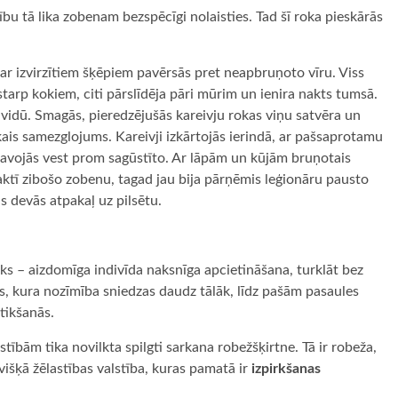
ību tā lika zobenam bezspēcīgi nolaisties. Tad šī roka pieskārās
 ar izvirzītiem šķēpiem pavērsās pret neapbruņoto vīru. Viss
tarp kokiem, citi pārslīdēja pāri mūrim un ienira nakts tumsā.
 vidū. Smagās, pieredzējušās kareivju rokas viņu satvēra un
iskais samezglojums. Kareivji izkārtojās ierindā, ar pašsaprotamu
avojās vest prom sagūstīto. Ar lāpām un kūjām bruņotais
naktī zibošo zobenu, tagad jau bija pārņēmis leģionāru pausto
s devās atpakaļ uz pilsētu.
ieks – aizdomīga indivīda naksnīga apcietināšana, turklāt bez
ms, kura nozīmība sniedzas daudz tālāk, līdz pašām pasaules
tikšanās.
stībām tika novilkta spilgti sarkana robežšķirtne. Tā ir robeža,
višķā žēlastības valstība, kuras pamatā ir
izpirkšanas