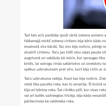
Tad šais acīs pazibēja spoži sārtā zobena asmens
Nākamajā mirklī zobena cirtiens bija ķēris kādu 
ievainotā vīra bārdā. Tas viss bija noticis, pilnīg
atvairīt cirtienu. Taču jau tūlīt viņu sejas pauda 
augstumā un sakļāvās kā mūris, kur spraugas tika a
brīdis, lai vairogu rinda sakārtotos un izveidotu ta
spēkus uzbrukumam pret vīru, kurš bija cirtis ar 
Taču uzbrukuma nebija. Kaut kas bija noticis. Zoben
vietā tika pacelta roka, kas to atvairīja. Šī brūnā
bija arī ķēniņa roka. Šai cilvēku pūlī, kur visas r
vai arī bailēs sažmiegtas trīcēja, bija kāda nesais
pārliecinoša kā valdnieka roka.