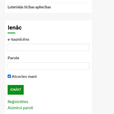
Luteriskās ticības apliecības
Ienāc
e-baznīcēns
Parole
Atceries mani
Reģistrēties
Aizmirsi paroli