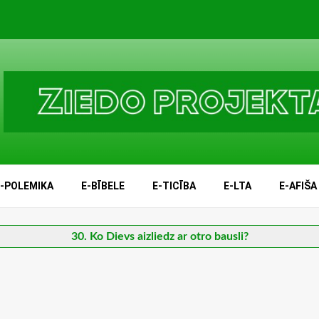
E-POLEMIKA
E-BĪBELE
E-TICĪBA
E-LTA
E-AFIŠA
30. Ko Dievs aizliedz ar otro bausli?