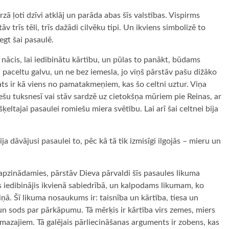
 ļoti dzīvi atklāj un parāda abas šīs valstības. Vispirms
v trīs tēli, trīs dažādi cilvēku tipi. Un ikviens simbolizē to
egt šai pasaulē.
r nācis, lai iedibinātu kārtību, un pūlas to panākt, būdams
i paceltu galvu, un ne bez iemesla, jo viņš pārstāv pašu dižāko
pats ir kā viens no pamatakmeņiem, kas šo celtni uztur. Viņa
iešu tuksnesī vai stāv sardzē uz cietokšņa mūriem pie Reinas, ar
eltajai pasaulei romiešu miera svētību. Lai arī šai celtnei bija
 dāvājusi pasaulei to, pēc kā tā tik izmisīgi ilgojās – mieru un
eapzinādamies, pārstāv Dieva pārvaldi šīs pasaules likuma
vs iedibinājis ikvienā sabiedrībā, un kalpodams likumam, ko
ziņā. Šī likuma nosaukums ir: taisnība un kārtība, tiesa un
un sods par pārkāpumu. Tā mērķis ir kārtība virs zemes, miers
mazajiem. Tā galējais pārliecināšanas arguments ir zobens, kas