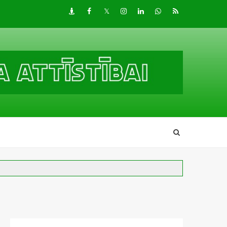
Draugiem
Facebook
Twitter
Instagram
LinkedIn
whatsapp
RSS