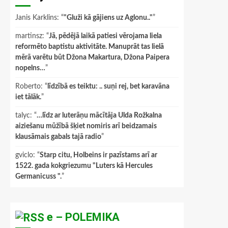
Janis Karklins
: “
"Gluži kā gājiens uz Aglonu.."
”
martinsz
: “
Jā, pēdējā laikā patiesi vērojama liela
reformēto baptistu aktivitāte. Manuprāt tas lielā
mērā varētu būt Džona Makartura, Džona Paipera
nopelns…
”
Roberto
: “
līdzībā es teiktu: .. suņi rej, bet karavāna
iet tālāk.
”
talyc
: “
…līdz ar luterāņu mācītāja Ulda Rožkalna
aiziešanu mūžībā šķiet nomiris arī beidzamais
klausāmais gabals tajā radio
”
gviclo
: “
Starp citu, Holbeins ir pazīstams arī ar
1522. gada kokgriezumu "Luters kā Hercules
Germanicuss ".
”
e – POLEMIKA