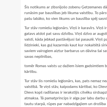
Šis notikums ar zibsnījošo zobenu Ģetzemanes dārzā
runāsim par bauslības jeb likuma valstību. To pārstā
pašu labāko, ko vien likums un bauslība spēj sasni
Tur stāv romiešu leģionārs. Viņš ir karavīrs. Viņš i
gatavs atdot pat savu dzīvību. Viņš dzīvo ar augst
valsti, kāda jebkad pastāvējusi šai pasaulē. Viņš 
līdzinieki, kas guļ kazarmās kaut kur nokaitētā sīr
saviem vairogiem aiztur barbarus un dāvina šai sašķ
savas nepilnības,
tomēr Romas valsts uz dažiem īsiem gadsimtiem bija
kārtību.
Tur stāv šis romiešu leģionārs, kas, pats nemaz n
valstībā. Te viņš stāv, kalpodams kārtībai, ko Die
Dievs kopš radīšanas ir ierakstījis cilvēku sirdsap
atmaksa. Tā pamatprincips ir alga par labu darbu 
tautu starpā, rūpes par nabadzīgajiem un drošība 