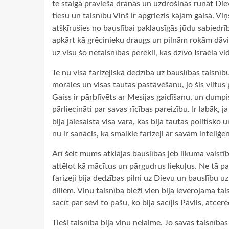
te staigā pravieša drānās un uzdrošinās runāt Die
tiesu un taisnību Viņš ir apgriezis kājām gaisā. Vi
atšķīrušies no bauslībai paklausīgās jūdu sabiedrīb
apkārt kā grēcinieku draugs un pilnām rokām dāvi
uz visu šo netaisnības perēkli, kas dzīvo Israēla vi
Te nu visa farizejiskā dedzība uz bauslības taisnību
morāles un visas tautas pastāvēšanu, jo šis viltus
Gaiss ir pārblīvēts ar Mesijas gaidīšanu, un dumpis v
pārliecināti par savas rīcības pareizību. Ir labāk, j
bija jāiesaista visa vara, kas bija tautas politisko
nu ir sanācis, ka smalkie farizeji ar savām inteliģ
Arī šeit mums atklājas bauslības jeb likuma valstība
attēlot kā mācītus un pārgudrus liekuļus. Ne tā p
farizeji bija dedzības pilni uz Dievu un bauslību 
dillēm. Viņu taisnība bieži vien bija ievērojama ta
sacīt par sevi to pašu, ko bija sacījis Pāvils, atc
Tieši taisnība bija viņu nelaime. Jo savas taisnības