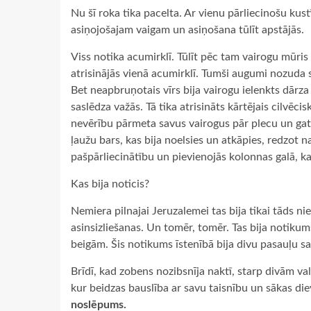
Nu šī roka tika pacelta. Ar vienu pārliecinošu kust
asiņojošajam vaigam un asiņošana tūlīt apstājās.
Viss notika acumirklī. Tūlīt pēc tam vairogu mūris
atrisinājās vienā acumirklī. Tumši augumi nozuda s
Bet neapbruņotais vīrs bija vairogu ielenkts dārza
saslēdza važās. Tā tika atrisināts kārtējais cilvēc
nevērību pārmeta savus vairogus pār plecu un gat
ļaužu bars, kas bija noelsies un atkāpies, redzot 
pašpārliecinātību un pievienojās kolonnas galā, ka
Kas bija noticis?
Nemiera pilnajai Jeruzalemei tas bija tikai tāds n
asinsizliešanas. Un tomēr, tomēr. Tas bija notiku
beigām. Šis notikums īstenībā bija divu pasauļu sa
Brīdī, kad zobens nozibsnīja naktī, starp divām val
kur beidzas bauslība ar savu taisnību un sākas die
noslēpums.