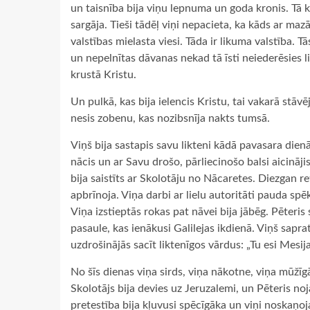
un taisnība bija viņu lepnuma un goda kronis. Tā kļ
sargāja. Tieši tādēļ viņi nepacieta, ka kāds ar m
valstības mielasta viesi. Tāda ir likuma valstība. 
un nepelnītas dāvanas nekad tā īsti neiederēsies li
krustā Kristu.
Un pulkā, kas bija ielencis Kristu, tai vakarā stāvēj
nesis zobenu, kas nozibsnīja nakts tumsā.
Viņš bija sastapis savu likteni kādā pavasara dien
nācis un ar Savu drošo, pārliecinošo balsi aicināji
bija saistīts ar Skolotāju no Nācaretes. Diezgan re
apbrīnoja. Viņa darbi ar lielu autoritāti pauda sp
Viņa izstieptās rokas pat nāvei bija jābēg. Pēteris
pasaule, kas ienākusi Galilejas ikdienā. Viņš sapra
uzdrošinājās sacīt liktenīgos vārdus: „Tu esi Mesija
No šīs dienas viņa sirds, viņa nākotne, viņa mūžīgā 
Skolotājs bija devies uz Jeruzalemi, un Pēteris noj
pretestība bija kļuvusi spēcīgāka un viņi noskaņo