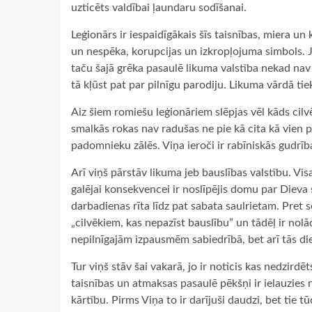
uzticēts valdībai ļaundaru sodīšanai.
Leģionārs ir iespaidīgākais šīs taisnības, miera un 
un nespēka, korupcijas un izkropļojuma simbols. Jā, 
taču šajā grēka pasaulē likuma valstība nekad nav 
tā kļūst pat par pilnīgu parodiju. Likuma vārdā tie
Aiz šiem romiešu leģionāriem slēpjas vēl kāds cilvē
smalkās rokas nav radušas ne pie kā cita kā vien pa
padomnieku zālēs. Viņa ieroči ir rabīniskās gudrīb
Arī viņš pārstāv likuma jeb bauslības valstību. Vis
galējai konsekvencei ir noslīpējis domu par Dieva 
darbadienas rīta līdz pat sabata saulrietam. Pret s
„cilvēkiem, kas nepazīst bauslību” un tādēļ ir nolādē
nepilnīgajām izpausmēm sabiedrībā, bet arī tās die
Tur viņš stāv šai vakarā, jo ir noticis kas nedzirdēt
taisnības un atmaksas pasaulē pēkšņi ir ielauzies
kārtību. Pirms Viņa to ir darījuši daudzi, bet tie tū