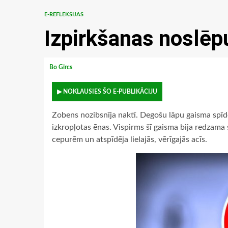
E-REFLEKSIJAS
Izpirkšanas noslē
Bo Gīrcs
▶ NOKLAUSIES ŠO E-PUBLIKĀCIJU
Zobens nozibsnīja naktī. Degošu lāpu gaisma spī
izkropļotas ēnas. Vispirms šī gaisma bija redza
cepurēm un atspīdēja lielajās, vērīgajās acīs.