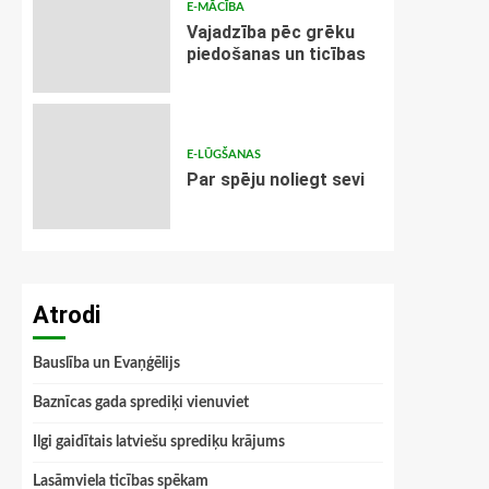
E-MĀCĪBA
Vajadzība pēc grēku
piedošanas un ticības
E-LŪGŠANAS
Par spēju noliegt sevi
Atrodi
Bauslība un Evaņģēlijs
Baznīcas gada sprediķi vienuviet
Ilgi gaidītais latviešu sprediķu krājums
Lasāmviela ticības spēkam