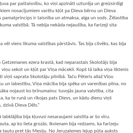
uva par paštaisnību, ko viņi apzināti uzturēja un greizsirdīgi
azākiem nosacījumiem varētu kļūt pa Dieva bērnu un Dieva
Tās pamatprincips ir taisnība un atmaksa, alga un sods. Žēlastība
kuma valstībā. Tā nebija nekāda nejaušība, ka farizeji sita
a vēl viens likuma valstības pārstāvis. Tas bija cilvēks, kas bija
ā Ģetzemanes ezera krastā, kad neparastais Skolotājs bija
s viņu sekot un kļūt par Viņa mācekli. Kopš tā laika viņa liktenis
ti viņš saprata Skolotāju pilnībā. Taču Pēteris allaž Viņu
ēku un labestību, Viņa mācība bija spēka un varenības pilna, no
 sāka nojaust ko brīnumainu: tuvojās jauna valstība, cita
ta, ka te runā un rīkojas pats Dievs, un kādu dienu viņš
, dzīvā Dieva Dēls.”
labklājība bija kļuvusi nesaraujami saistīta ar šo vīru.
auta, ap ko lieta grozās. Ikvienam bija redzams, ka farizeju
ja tautu pret tās Mesiju. No Jeruzalemes lejup pūta auksts