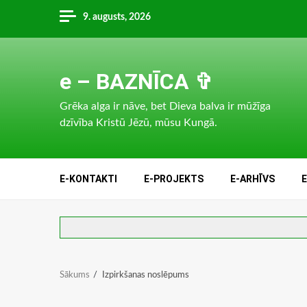
Skip
9. augusts, 2026
to
content
e – BAZNĪCA ✞
Grēka alga ir nāve, bet Dieva balva ir mūžīga
dzīvība Kristū Jēzū, mūsu Kungā.
E-KONTAKTI
E-PROJEKTS
E-ARHĪVS
Sākums
Izpirkšanas noslēpums