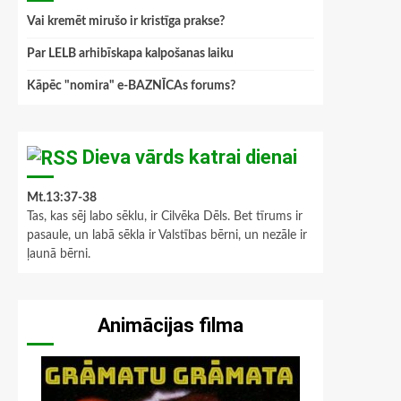
Vai kremēt mirušo ir kristīga prakse?
Par LELB arhibīskapa kalpošanas laiku
Kāpēc "nomira" e-BAZNĪCAs forums?
Dieva vārds katrai dienai
Mt.13:37-38
Tas, kas sēj labo sēklu, ir Cilvēka Dēls. Bet tīrums ir
pasaule, un labā sēkla ir Valstības bērni, un nezāle ir
ļaunā bērni.
Animācijas filma