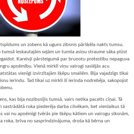
 atspīdums un zobens kā uguns zibsnis pāršķēla nakts tumsu.
no tumsā ieskautajām sejām un tumša asiņu straume sāka plūst
i negaidot. Kareivji pārsteigumā par bruņotu pretestību nepaguva
stingru apņēmību. Vienā mirklī viņu vairogi saslējās acu
tstātas vienīgi izvirzītajām šķēpu smailēm. Bija vajadzīgs tikai
isnu ierindu. Tad tikai uz mirkli šī ierinda nodrebēja, sakopojot
zobenu.
s, kas bija nozibsnījis tumsā, vairs netika pacelts cīņai. Tā
 un sastrādātā roka piederēja darba cilvēkam, bet vienlaikus tā
okas vai nu apņēmīgi tvērās pie šķēpu kātiem un vairogu siksnām,
tīta roka, brīva no sasprindzinājuma, droša kā bērna un