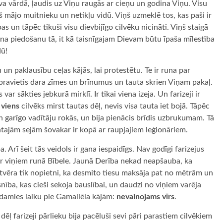
va vārdā, ļaudis uz Viņu raugās ar cieņu un godina Viņu. Visu
ņš mājo muitnieku un netikļu vidū. Viņš uzmeklē tos, kas paši ir
as un tāpēc tikuši visu dievbijīgo cilvēku nicināti. Viņš staigā
na piedošanu tā, it kā taisnīgajam Dievam būtu īpaša mīlestība
dū!
 un paklausību ceļas kājās, lai protestētu. Te ir runa par
 pravietis dara zīmes un brīnumus un tauta skrien Viņam pakaļ.
ar sākties jebkurā mirklī. Ir tikai viena izeja. Un farizeji ir
a
viens
cilvēks mirst tautas dēļ, nevis visa tauta iet bojā. Tāpēc
 un garīgo vadītāju rokās, un bija pienācis brīdis uzbrukumam. Tā
entajām sejām šovakar ir kopā ar raupjajiem leģionāriem.
. Arī šeit tās veidols ir gana iespaidīgs. Nav godīgi farizejus
ar viņiem runā Bībele. Jaunā Derība nekad neapšauba, ka
uztvēra tik nopietni, ka desmito tiesu maksāja pat no mētrām un
isnība, kas cieši sekoja bauslībai, un daudzi no viņiem varēja
erēdamies laiku pie Gamaliēla kājām:
nevainojams vīrs
.
 dēļ farizeji pārlieku bija pacēluši sevi pāri parastiem cilvēkiem