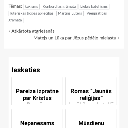
Tēmas:
kaķisms
Konkordijas grāmata
Lielais katehisms
luteriskās ticības apliecības
Mārtiņš Luters
Vienprātības
grāmata
Continue
« Atkārtota atgriešanās
Matejs un Lūka par Jēzus pēdējo mielastu »
Reading
Ieskaties
Pareiza izpratne
Romas “Jaunās
par Kristus
reliģijas”
Baznīcu
ienākšana Latvijā
I
Nepanesams
Mūsdienu