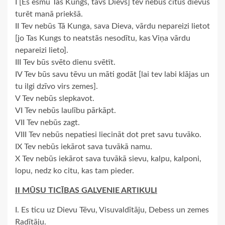
I [Es esmu Tas Kungs, tavs Dievs] tev nebūs citus dievus
turēt manā priekšā.
II Tev nebūs Tā Kunga, sava Dieva, vārdu nepareizi lietot
[jo Tas Kungs to neatstās nesodītu, kas Viņa vārdu
nepareizi lieto].
III Tev būs svēto dienu svētīt.
IV Tev būs savu tēvu un māti godāt [lai tev labi klājas un
tu ilgi dzīvo virs zemes].
V Tev nebūs slepkavot.
VI Tev nebūs laulību pārkāpt.
VII Tev nebūs zagt.
VIII Tev nebūs nepatiesi liecināt dot pret savu tuvāko.
IX Tev nebūs iekārot sava tuvākā namu.
X Tev nebūs iekārot sava tuvākā sievu, kalpu, kalponi,
lopu, nedz ko citu, kas tam pieder.
II MŪSU TICĪBAS GALVENIE ARTIKULI
I. Es ticu uz Dievu Tēvu, Visuvaldītāju, Debess un zemes
Radītāju.