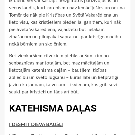
ik dienu vēl var sastapt neizglītotus padzīvojušus un
vecus ļaudis, kuri katehismu nav iemācījušies un nezina.
Tomēr tie nāk pie Kristības un Svētā Vakarēdiena un
lieto visu, kas kristiešiem pieder, lai gan tiem, kuri nāk
pie Svētā Vakarēdiena, vajadzētu būt lielākām
zināšanām un pilnīgākai sapratnei par kristīgo mācību
nekā bērniem un skolēniem.
Bet vienkāršiem cilvēkiem pietiks ar šīm trim no
senbaznīcas mantotajām, bet maz mācītajām un
lietotajām katehisma daļām – baušļiem, ticības
apliecību un svēto lūgšanu – kuras labi un lietpratīgi
jāzina kā jaunam, tā vecam – ikvienam, kas grib sevi
saukt par kristieti un tāds arī būt.
KATEHISMA DAĻAS
I DESMIT DIEVA BAUŠĻI