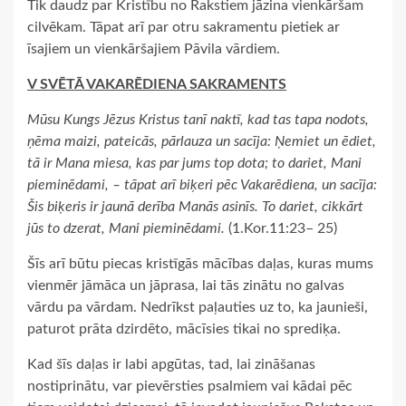
Tik daudz par Kristību no Rakstiem jāzina vienkāršam
cilvēkam. Tāpat arī par otru sakramentu pietiek ar
īsajiem un vienkāršajiem Pāvila vārdiem.
V SVĒTĀ VAKARĒDIENA SAKRAMENTS
Mūsu Kungs Jēzus Kristus tanī naktī, kad tas tapa nodots,
ņēma maizi, pateicās, pārlauza un sacīja: Ņemiet un ēdiet,
tā ir Mana miesa, kas par jums top dota; to dariet, Mani
pieminēdami, – tāpat arī biķeri pēc Vakarēdiena, un sacīja:
Šis biķeris ir jaunā derība Manās asinīs. To dariet, cikkārt
jūs to dzerat, Mani pieminēdami.
(1.Kor.11:23– 25)
Šīs arī būtu piecas kristīgās mācības daļas, kuras mums
vienmēr jāmāca un jāprasa, lai tās zinātu no galvas
vārdu pa vārdam. Nedrīkst paļauties uz to, ka jaunieši,
paturot prāta dzirdēto, mācīsies tikai no sprediķa.
Kad šīs daļas ir labi apgūtas, tad, lai zināšanas
nostiprinātu, var pievērsties psalmiem vai kādai pēc