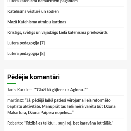
Lutera katehismi nemācītiem pagāniem
Katehisms vēsturē un šodien
Mazā Katehisma atmiņu kartiņas
Kristīgs, svētīgs un vajadzīgs Lielā katehisma priekšvārds
Lutera pedagoģija [7]
Lutera pedagoģija [8]
Pēdējie komentāri
Janis Karklins
: “
"Gluži kā gājiens uz Aglonu.."
”
martinsz
: “
Jā, pēdējā laikā patiesi vērojama liela reformēto
baptistu aktivitāte. Manuprāt tas lielā mērā varētu būt Džona
Makartura, Džona Paipera nopelns…
”
Roberto
: “
līdzībā es teiktu: .. suņi rej, bet karavāna iet tālāk.
”