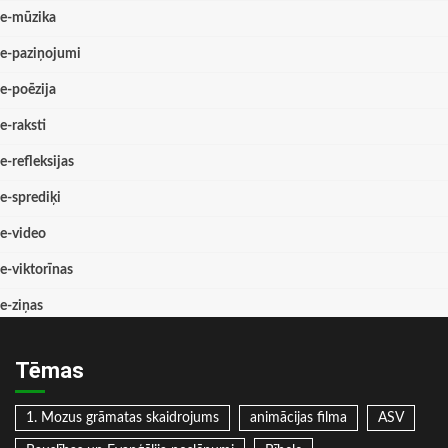
e-mūzika
e-paziņojumi
e-poēzija
e-raksti
e-refleksijas
e-sprediķi
e-video
e-viktorīnas
e-ziņas
Tēmas
1. Mozus grāmatas skaidrojums
animācijas filma
ASV