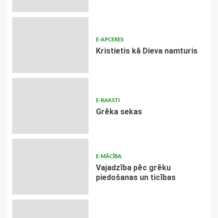
E-APCERES
Kristietis kā Dieva namturis
E-RAKSTI
Grēka sekas
E-MĀCĪBA
Vajadzība pēc grēku
piedošanas un ticības