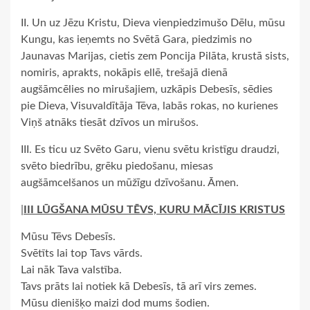
II. Un uz Jēzu Kristu, Dieva vienpiedzimušo Dēlu, mūsu
Kungu, kas ieņemts no Svētā Gara, piedzimis no
Jaunavas Marijas, cietis zem Poncija Pilāta, krustā sists,
nomiris, aprakts, nokāpis ellē, trešajā dienā
augšāmcēlies no mirušajiem, uzkāpis Debesīs, sēdies
pie Dieva, Visuvaldītāja Tēva, labās rokas, no kurienes
Viņš atnāks tiesāt dzīvos un mirušos.
III. Es ticu uz Svēto Garu, vienu svētu kristīgu draudzi,
svēto biedrību, grēku piedošanu, miesas
augšāmcelšanos un mūžīgu dzīvošanu. Āmen.
|
III LŪGŠANA MŪSU TĒVS, KURU MĀCĪJIS KRISTUS
Mūsu Tēvs Debesīs.
Svētīts lai top Tavs vārds.
Lai nāk Tava valstība.
Tavs prāts lai notiek kā Debesīs, tā arī virs zemes.
Mūsu dienišķo maizi dod mums šodien.