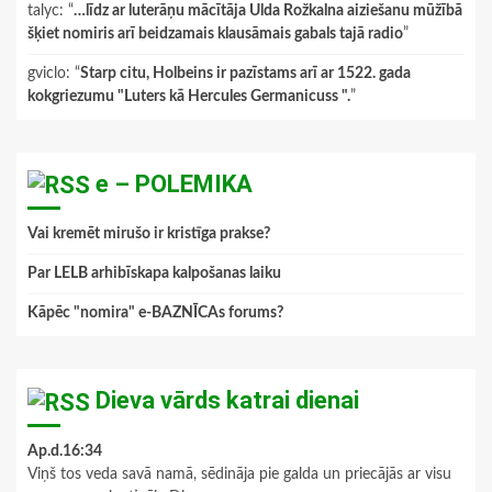
talyc
: “
…līdz ar luterāņu mācītāja Ulda Rožkalna aiziešanu mūžībā
šķiet nomiris arī beidzamais klausāmais gabals tajā radio
”
gviclo
: “
Starp citu, Holbeins ir pazīstams arī ar 1522. gada
kokgriezumu "Luters kā Hercules Germanicuss ".
”
e – POLEMIKA
Vai kremēt mirušo ir kristīga prakse?
Par LELB arhibīskapa kalpošanas laiku
Kāpēc "nomira" e-BAZNĪCAs forums?
Dieva vārds katrai dienai
Ap.d.16:34
Viņš tos veda savā namā, sēdināja pie galda un priecājās ar visu