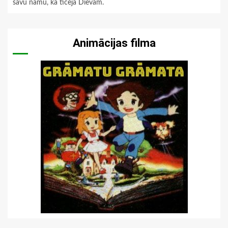
savu namu, ka ticēja Dievam.
Animācijas filma