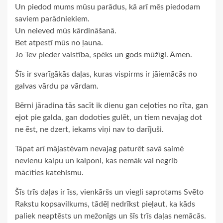
Un piedod mums mūsu parādus, kā arī mēs piedodam
saviem parādniekiem.
Un neieved mūs kārdināšanā.
Bet atpestī mūs no ļauna.
Jo Tev pieder valstība, spēks un gods mūžīgi. Āmen.
Šīs ir svarīgākās daļas, kuras vispirms ir jāiemācās no
galvas vārdu pa vārdam.
Bērni jāradina tās sacīt ik dienu gan ceļoties no rīta, gan
ejot pie galda, gan dodoties gulēt, un tiem nevajag dot
ne ēst, ne dzert, iekams viņi nav to darījuši.
Tāpat arī mājastēvam nevajag paturēt savā saimē
nevienu kalpu un kalponi, kas nemāk vai negrib
mācīties katehismu.
Šīs trīs daļas ir īss, vienkāršs un viegli saprotams Svēto
Rakstu kopsavilkums, tādēļ nedrīkst pieļaut, ka kāds
paliek neaptēsts un mežonīgs un šīs trīs daļas nemācās.