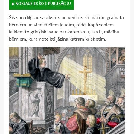
▶ NOKLAUSIES ŠO E-PUBLIKĀCIJU
Šis sprediķis ir sarakstīts un veidots kā mācību grāmata
bērniem un vienkāršiem ļaudīm, tādēļ kopš seniem
laikiem to grieķiski sauc par katehismu, tas ir, mācību
bērniem, kura noteikti jāzina katram kristietim.