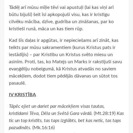
Tādēļ arī mūsu mīļie tēvi vai apustuļi (lai kas viņi arī
būtu bijuši) šeit īsi apkopojuši visu, kas ir kristīgu
cilvēku mācība, dzīve, gudrība un zināšanas, par ko
kristieši runā, māca un kas tiem rūp.
Kad šīs daļas ir apgūtas, ir nepieciešams arī zināt, kas
teikts par mūsu sakramentiem (kurus Kristus pats ir
iestādījis) – par Kristību un Kristus svēto miesu un
asinīm. Proti, tas, ko Matejs un Marks ir rakstījuši savu
evaņģēliju nobeigumā, kā Kristus atvadās no saviem
mācekļiem, dodot tiem pēdējās dāvanas un sūtot tos
pasaulē.
IV KRISTĪBA
Tāpēc ejiet un dariet par mācekļiem visas tautas,
kristīdami Tēva, Dēla un Svētā Gara vārdā.
(Mt.28:19)
Kas
tic un top kristīts, tas taps izglābts, bet kas netic, tas taps
pazudināts.
(Mk.16:16)