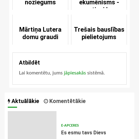
noziegums
ekumēnisms -
centieni bez
izprantes
Mārtiņa Lutera
Trešais bauslības
domu graudi
pielietojums
Atbildēt
Lai komentētu, jums
jāpiesakās
sistēmā.
Aktuālākie
Komentētākie
E-APCERES
Es esmu tavs Dievs