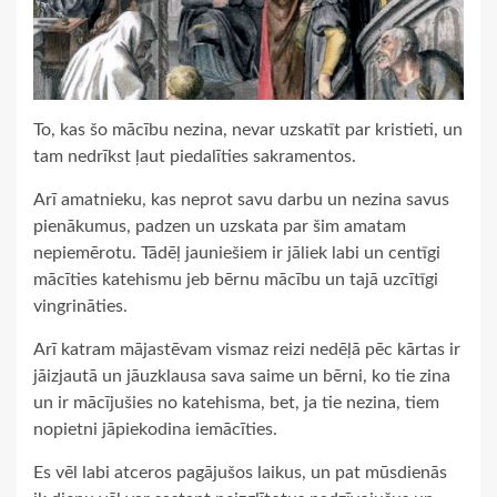
To, kas šo mācību nezina, nevar uzskatīt par kristieti, un
tam nedrīkst ļaut piedalīties sakramentos.
Arī amatnieku, kas neprot savu darbu un nezina savus
pienākumus, padzen un uzskata par šim amatam
nepiemērotu. Tādēļ jauniešiem ir jāliek labi un centīgi
mācīties katehismu jeb bērnu mācību un tajā uzcītīgi
vingrināties.
Arī katram mājastēvam vismaz reizi nedēļā pēc kārtas ir
jāizjautā un jāuzklausa sava saime un bērni, ko tie zina
un ir mācījušies no katehisma, bet, ja tie nezina, tiem
nopietni jāpiekodina iemācīties.
Es vēl labi atceros pagājušos laikus, un pat mūsdienās