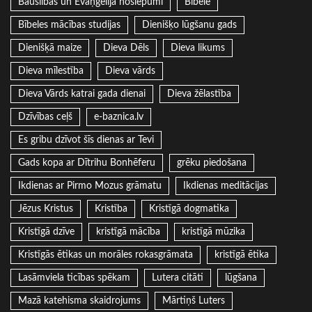
Bauslības un Evaņģēlija noslēpumi
Bībele
Bībeles mācības studijas
Dienišķo lūgšanu gads
Dienišķā maize
Dieva Dēls
Dieva likums
Dieva mīlestība
Dieva vārds
Dieva Vārds katrai gada dienai
Dieva žēlastība
Dzīvības ceļš
e-baznica.lv
Es gribu dzīvot šīs dienas ar Tevi
Gads kopa ar Dītrihu Bonhēferu
grēku piedošana
Ikdienas ar Pirmo Mozus grāmatu
Ikdienas meditācijas
Jēzus Kristus
Kristība
Kristīgā dogmatika
Kristīgā dzīve
kristīgā mācība
kristīgā mūzika
Kristīgās ētikas un morāles rokasgrāmata
kristīgā ētika
Lasāmviela ticības spēkam
Lutera citāti
lūgšana
Mazā katehisma skaidrojums
Mārtiņš Luters