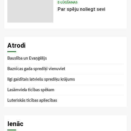
E-LŪGŠANAS
Par spēju noliegt sevi
Atrodi
Bauslība un Evaņģēlijs
Baznīcas gada sprediķi vienuviet
Ilgi gaidītais latviešu sprediķu krājums
Lasāmviela ticības spēkam
Luteriskās ticības apliecības
Ienāc