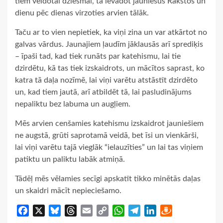
tiem veidotai dziesmai, tā ievadot jauniešus Rakstos un
dienu pēc dienas virzoties arvien tālāk.
Taču ar to vien nepietiek, ka viņi zina un var atkārtot no
galvas vārdus. Jaunajiem ļaudīm jāklausās arī sprediķis
– īpaši tad, kad tiek runāts par katehismu, lai tie
dzirdētu, kā tas tiek izskaidrots, un mācītos saprast, ko
katra tā daļa nozīmē, lai viņi varētu atstāstīt dzirdēto
un, kad tiem jautā, arī atbildēt tā, lai pasludinājums
nepaliktu bez labuma un augļiem.
Mēs arvien cenšamies katehismu izskaidrot jauniešiem
ne augstā, grūti saprotamā veidā, bet īsi un vienkārši,
lai viņi varētu tajā vieglāk “ielauzīties” un lai tas viņiem
patiktu un paliktu labāk atmiņā.
Tādēļ mēs vēlamies secīgi apskatīt tikko minētās daļas
un skaidri mācīt nepieciešamo.
Facebook
X
Bluesky
Threads
Email
Copy
WhatsApp
Telegram
LinkedIn
Draugiem
Link