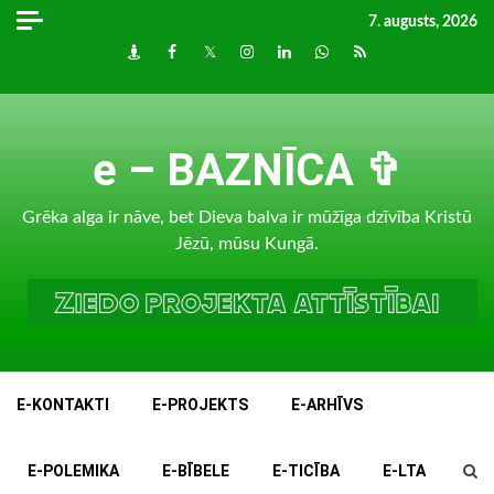
Skip
7. augusts, 2026
to
Draugiem
Facebook
Twitter
Instagram
LinkedIn
whatsapp
RSS
content
e – BAZNĪCA ✞
Grēka alga ir nāve, bet Dieva balva ir mūžīga dzīvība Kristū
Jēzū, mūsu Kungā.
E-KONTAKTI
E-PROJEKTS
E-ARHĪVS
E-POLEMIKA
E-BĪBELE
E-TICĪBA
E-LTA