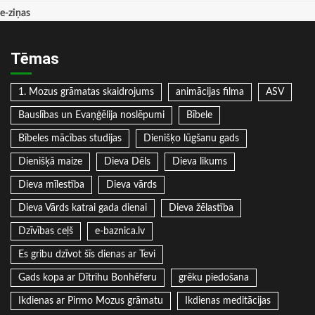
e-ziņas
Tēmas
1. Mozus grāmatas skaidrojums
animācijas filma
ASV
Bauslības un Evaņģēlija noslēpumi
Bībele
Bībeles mācības studijas
Dienišķo lūgšanu gads
Dienišķā maize
Dieva Dēls
Dieva likums
Dieva mīlestība
Dieva vārds
Dieva Vārds katrai gada dienai
Dieva žēlastība
Dzīvības ceļš
e-baznica.lv
Es gribu dzīvot šīs dienas ar Tevi
Gads kopa ar Dītrihu Bonhēferu
grēku piedošana
Ikdienas ar Pirmo Mozus grāmatu
Ikdienas meditācijas