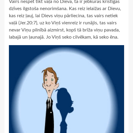
Vairs nespēt tikt vaļā no Dieva, tā ir jebkuras kristīgas
dzīves ilgstoša nenorimšana. Kas reiz ielaižas ar Dievu,
kas reiz ļauj, lai Dievs viņu pārliecina, tas vairs netiek
vaļā (Jer.20:7), uz ko Viņš vienreiz ir runājis, tas vairs
nevar Viņu pilnībā aizmirst, kopš tā brīža viņu pavada,
labajā un ļaunajā. Jo Viņš seko cilvēkam, kā seko ēna.