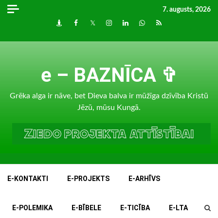
Skip
7. augusts, 2026
to
Draugiem
Facebook
Twitter
Instagram
LinkedIn
whatsapp
RSS
content
e – BAZNĪCA ✞
Grēka alga ir nāve, bet Dieva balva ir mūžīga dzīvība Kristū
Jēzū, mūsu Kungā.
E-KONTAKTI
E-PROJEKTS
E-ARHĪVS
E-POLEMIKA
E-BĪBELE
E-TICĪBA
E-LTA