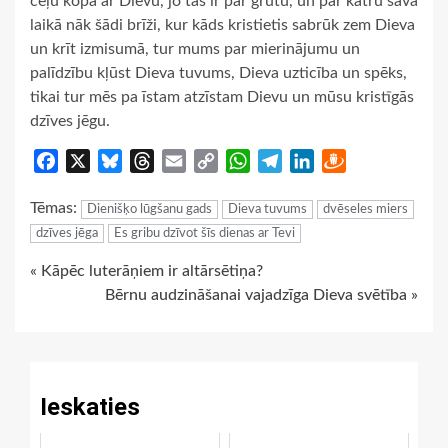
ceļu kopā ar Dievu, jo tas ir par grūtu, un pār katru savā
laikā nāk šādi brīži, kur kāds kristietis sabrūk zem Dieva
un krīt izmisumā, tur mums par mierinājumu un
palīdzību kļūst Dieva tuvums, Dieva uzticība un spēks,
tikai tur mēs pa īstam atzīstam Dievu un mūsu kristīgās
dzīves jēgu.
Facebook
X
Bluesky
Threads
Email
Copy
WhatsApp
Telegram
LinkedIn
Draugiem
Link
Tēmas:
Dienišķo lūgšanu gads
Dieva tuvums
dvēseles miers
dzīves jēga
Es gribu dzīvot šīs dienas ar Tevi
Continue
« Kāpēc luterāņiem ir altārsētiņa?
Bērnu audzināšanai vajadzīga Dieva svētība »
Reading
Ieskaties