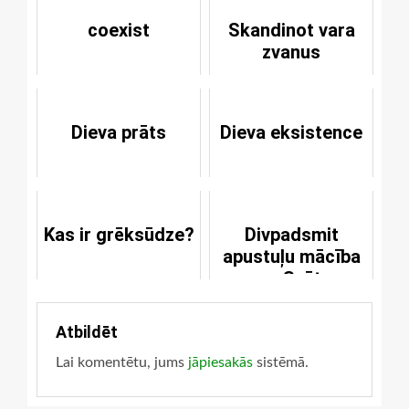
coexist
Skandinot vara
zvanus
Dieva prāts
Dieva eksistence
Kas ir grēksūdze?
Divpadsmit
apustuļu mācība
par Svēto
Vakarēdienu
Atbildēt
Lai komentētu, jums
jāpiesakās
sistēmā.