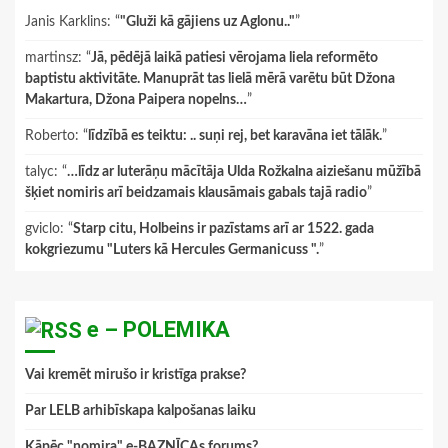
Janis Karklins
: “
"Gluži kā gājiens uz Aglonu.."
”
martinsz
: “
Jā, pēdējā laikā patiesi vērojama liela reformēto
baptistu aktivitāte. Manuprāt tas lielā mērā varētu būt Džona
Makartura, Džona Paipera nopelns…
”
Roberto
: “
līdzībā es teiktu: .. suņi rej, bet karavāna iet tālāk.
”
talyc
: “
…līdz ar luterāņu mācītāja Ulda Rožkalna aiziešanu mūžībā
šķiet nomiris arī beidzamais klausāmais gabals tajā radio
”
gviclo
: “
Starp citu, Holbeins ir pazīstams arī ar 1522. gada
kokgriezumu "Luters kā Hercules Germanicuss ".
”
e – POLEMIKA
Vai kremēt mirušo ir kristīga prakse?
Par LELB arhibīskapa kalpošanas laiku
Kāpēc "nomira" e-BAZNĪCAs forums?