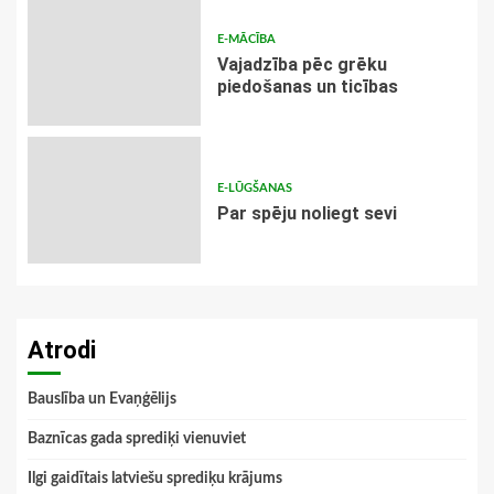
E-MĀCĪBA
Vajadzība pēc grēku
piedošanas un ticības
E-LŪGŠANAS
Par spēju noliegt sevi
Atrodi
Bauslība un Evaņģēlijs
Baznīcas gada sprediķi vienuviet
Ilgi gaidītais latviešu sprediķu krājums