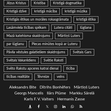
Jēzus Kristus
Kristība
Kristīgā dogmatika
Kristīgā dzīve
kristīgā mācība
kristīgā mūzika
Kristīgās ētikas un morāles rokasgrāmata
kristīgā ētika
Lasāmviela ticības spēkam
Lutera citāti
lūgšana
Mazā katehisma skaidrojums
Mārtiņš Luters
par lūgšanu
Piecas minūtes kopā ar Luteru
Pāvila vēstules galatiešiem skaidrojums
Svētais Gars
Svētais Vakarēdiens
Svētie Raksti
Svēto Rakstu apceres katrai dienai
ticība
ticības realitāte
Tēvreize
velns
Aleksandrs Bite
Dītrihs Bonhēfers
Mārtiņš Luters
Georgs Mancelis
Ilārs Plūme
Markku Särelä
Karls F. V. Valters
Hermanis Zasse
Draugiem
Facebook
Twitter
Instagram
LinkedIn
whatsapp
RSS