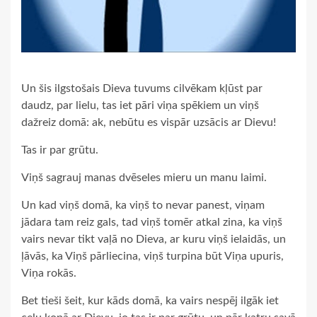
Un šis ilgstošais Dieva tuvums cilvēkam kļūst par
daudz, par lielu, tas iet pāri viņa spēkiem un viņš
dažreiz domā: ak, nebūtu es vispār uzsācis ar Dievu!
Tas ir par grūtu.
Viņš sagrauj manas dvēseles mieru un manu laimi.
Un kad viņš domā, ka viņš to nevar panest, viņam
jādara tam reiz gals, tad viņš tomēr atkal zina, ka viņš
vairs nevar tikt vaļā no Dieva, ar kuru viņš ielaidās, un
ļāvās, ka Viņš pārliecina, viņš turpina būt Viņa upuris,
Viņa rokās.
Bet tieši šeit, kur kāds domā, ka vairs nespēj ilgāk iet