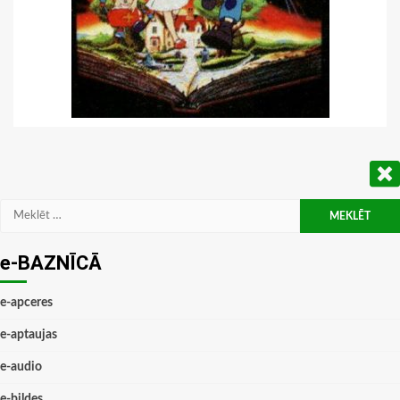
Meklēt:
e-BAZNĪCĀ
e-apceres
e-aptaujas
e-audio
e-bildes