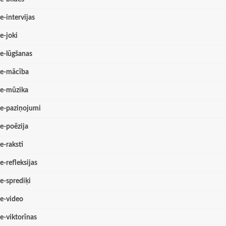
e-intervijas
e-joki
e-lūgšanas
e-mācība
e-mūzika
e-paziņojumi
e-poēzija
e-raksti
e-refleksijas
e-sprediķi
e-video
e-viktorīnas