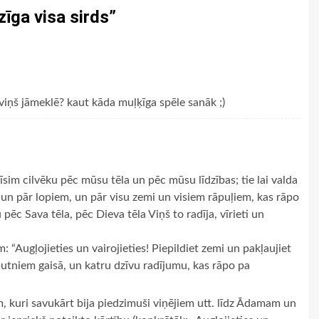
īga visa sirds
”
viņš jāmeklē? kaut kāda muļķīga spēle sanāk ;)
īsim cilvēku pēc mūsu tēla un pēc mūsu līdzības; tie lai valda
 un pār lopiem, un pār visu zemi un visiem rāpuļiem, kas rāpo
 pēc Sava tēla, pēc Dieva tēla Viņš to radīja, vīrieti un
: “Augļojieties un vairojieties! Piepildiet zemi un pakļaujiet
 putniem gaisā, un katru dzīvu radījumu, kas rāpo pa
, kuri savukārt bija piedzimuši viņējiem utt. līdz Ādamam un