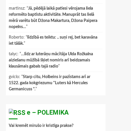
martinsz
: “
Jā, pēdējā laikā patiesi vērojama liela
reformēto baptistu aktivitāte. Manuprāt tas lielā
mērā varētu būt Džona Makartura, Džona Paipera
nopelns…
”
Roberto
: “
līdzībā es teiktu: .. suņi rej, bet karavāna
iet tālāk.
”
talyc
: “
…līdz ar luterāņu mācītāja Ulda Rožkalna
aiziešanu mūžībā šķiet nomiris arī beidzamais
klausāmais gabals tajā radio
”
gviclo
: “
Starp citu, Holbeins ir pazīstams arī ar
1522. gada kokgriezumu "Luters kā Hercules
Germanicuss ".
”
e – POLEMIKA
Vai kremēt mirušo ir kristīga prakse?