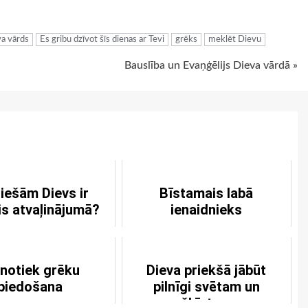
ugiem
a vārds
Es gribu dzīvot šīs dienas ar Tevi
grēks
meklēt Dievu
Bauslība un Evaņģēlijs Dieva vārdā »
tiešām Dievs ir
Bīstamais labā
is atvaļinājumā?
ienaidnieks
 notiek grēku
Dieva priekšā jābūt
piedošana
pilnīgi svētam un
šķīstam