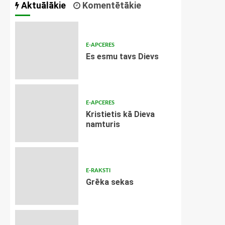
Aktuālākie
Komentētākie
E-APCERES
Es esmu tavs Dievs
E-APCERES
Kristietis kā Dieva
namturis
E-RAKSTI
Grēka sekas