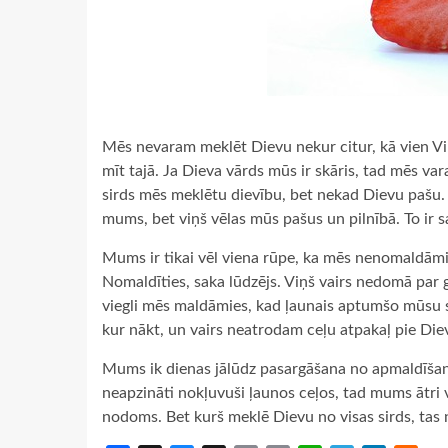
Mēs nevaram meklēt Dievu nekur citur, kā vien Viņa
mīt tajā. Ja Dieva vārds mūs ir skāris, tad mēs vara
sirds mēs meklētu dievību, bet nekad Dievu pašu. 
mums, bet viņš vēlas mūs pašus un pilnībā. To ir s
Mums ir tikai vēl viena rūpe, ka mēs nenomaldāmi
Nomaldīties, saka lūdzējs. Viņš vairs nedomā par 
viegli mēs maldāmies, kad ļaunais aptumšo mūsu 
kur nākt, un vairs neatrodam ceļu atpakaļ pie Die
Mums ik dienas jālūdz pasargāšana no apmaldīšanā
neapzināti nokļuvuši ļaunos ceļos, tad mums ātri v
nodoms. Bet kurš meklē Dievu no visas sirds, tas 