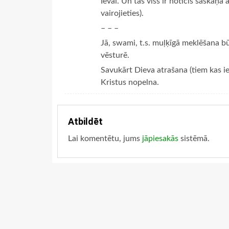
Ievai. Un tas viss ir noticis saskaņā
vairojieties).
– – –
Jā, swami, t.s. muļķīgā meklēšana bū
vēsturē.
Savukārt Dieva atrašana (tiem kas ie
Kristus nopelna.
Atbildēt
Lai komentētu, jums
jāpiesakās
sistēmā.