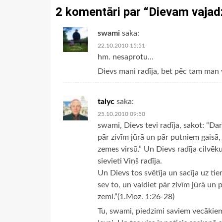
2 komentāri par “
Dievam vajadz
swami
saka:
22.10.2010 15:51
hm. nesaprotu…
Dievs mani radīja, bet pēc tam man 
talyc
saka:
25.10.2010 09:50
swami, Dievs tevi radīja, sakot: “Dar
pār zivīm jūrā un pār putniem gaisā,
zemes virsū.” Un Dievs radīja cilvēku
sievieti Viņš radīja.
Un Dievs tos svētīja un sacīja uz tiem
sev to, un valdiet pār zivīm jūrā un
zemi.”(1.Moz. 1:26-28)
Tu, swami, piedzimi saviem vecākiem