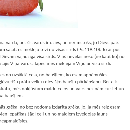
 vārdā, bet šis vārds ir dzīvs, un nerimstošs, jo Dievs pats
m sacīt: es meklēju tevi no visas sirds (Ps.119:10). Jo ar pusi
Dievam vajadzīga visa sirds. Viņš nevēlas neko (ne kaut ko) no
acījis Viņa vārds. Tāpēc mēs meklējam Viņu ar visu sirdi.
es no uzsāktā ceļa, no baušļiem, ko esam apņēmušies.
gļēvu tīšu prātu veiktu dievišķo baušļu pārkāpšanu. Bet cik
skatu, mēs nokļūstam maldu ceļos un vairs nezinām kur iet un
va baušļiem.
s grēka, no bez nodoma izdarīta grēka, jo, ja mēs reiz esam
ien iepatīkas šādi ceļi un no maldiem izveidojas ļauns
neapmaldīsies.