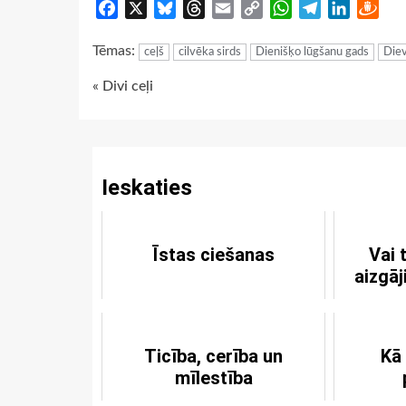
Facebook
X
Bluesky
Threads
Email
Copy
WhatsApp
Telegram
LinkedIn
Dra
Link
Tēmas:
ceļš
cilvēka sirds
Dienišķo lūgšanu gads
Diev
Continue
« Divi ceļi
Reading
Ieskaties
Īstas ciešanas
Vai 
aizgāj
Ticība, cerība un
Kā
mīlestība