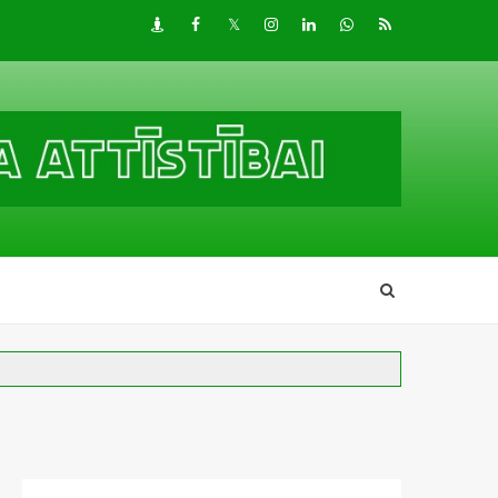
Draugiem
Facebook
Twitter
Instagram
LinkedIn
whatsapp
RSS