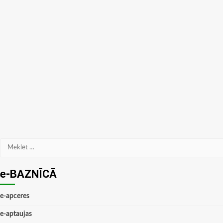
Meklēt:
e-BAZNĪCĀ
e-apceres
e-aptaujas