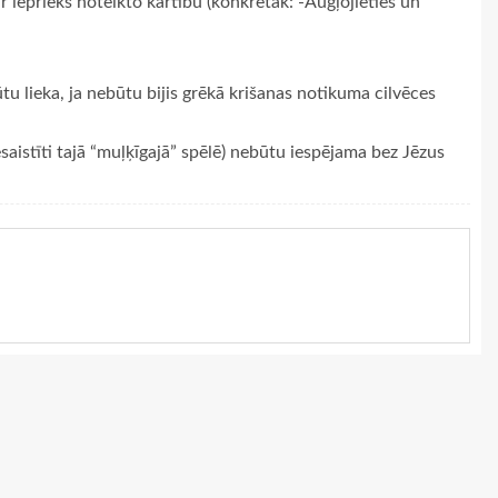
 ar iepriekš noteikto kārtību (konkrētāk: -Augļojieties un
tu lieka, ja nebūtu bijis grēkā krišanas notikuma cilvēces
saistīti tajā “muļķīgajā” spēlē) nebūtu iespējama bez Jēzus