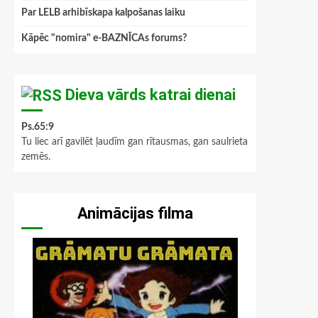
Par LELB arhibīskapa kalpošanas laiku
Kāpēc "nomira" e-BAZNĪCAs forums?
Dieva vārds katrai dienai
Ps.65:9
Tu liec arī gavilēt ļaudīm gan rītausmas, gan saulrieta
zemēs.
Animācijas filma