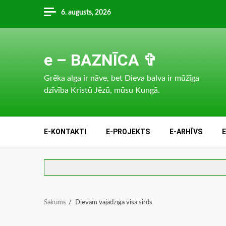
Skip
6. augusts, 2026
to
content
e – BAZNĪCA ✞
Grēka alga ir nāve, bet Dieva balva ir mūžīga
dzīvība Kristū Jēzū, mūsu Kungā.
E-KONTAKTI
E-PROJEKTS
E-ARHĪVS
Sākums
Dievam vajadzīga visa sirds