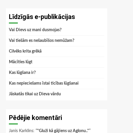
Līdzīgās e-publikācijas
Vai Dievs uz mani dusmojas?
Vai tiešām es nešaubīšos nemūžam?
Cilvēks krita grēkā
Mācīties lūgt
Kas lūgšana ir?
Kas nepieciešams īstai ticības lūgšanai
Jāskatās tikai uz Dieva vārdu
Pēdējie komentāri
Janis Karklins
: “
"Gluži kā gājiens uz Aglonu.."
”