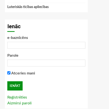
Luteriskās ticības apliecības
Ienāc
e-baznīcēns
Parole
Atceries mani
Reģistrēties
Aizmirsi paroli