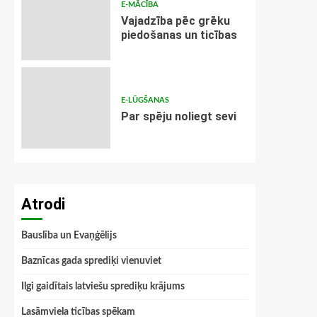
E-MĀCĪBA
Vajadzība pēc grēku
piedošanas un ticības
E-LŪGŠANAS
Par spēju noliegt sevi
Atrodi
Bauslība un Evaņģēlijs
Baznīcas gada sprediķi vienuviet
Ilgi gaidītais latviešu sprediķu krājums
Lasāmviela ticības spēkam