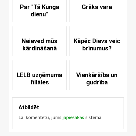
Par "Tā Kunga
Grēka vara
dienu”
Neieved mūs
Kāpēc Dievs veic
kārdināšanā
brīnumus?
LELB uzņēmuma
Vienkāršība un
filiāles
gudrība
Atbildēt
Lai komentētu, jums
jāpiesakās
sistēmā.