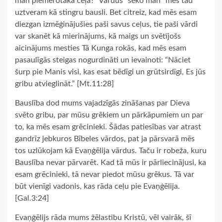
man piemērotāka ceļa?” Vārdus “seko man” mēs tad
uztveram kā stingru bausli. Bet citreiz, kad mēs esam
diezgan izmēģinājušies paši savus ceļus, tie paši vārdi
var skanēt kā mierinājums, kā maigs un svētījošs
aicinājums mesties Tā Kunga rokās, kad mēs esam
pasaulīgās steigas nogurdināti un ievainoti: “Nāciet
šurp pie Manis visi, kas esat bēdīgi un grūtsirdīgi, Es jūs
gribu atvieglināt.” [Mt.11:28]
Bauslība dod mums vajadzīgās zināšanas par Dieva
svēto gribu, par mūsu grēkiem un pārkāpumiem un par
to, ka mēs esam grēcinieki. Šādas patiesības var atrast
gandrīz jebkuros Bībeles vārdos, pat ja pārsvarā mēs
tos uzlūkojam kā Evaņģēlija vārdus. Taču ir robeža, kuru
Bauslība nevar pārvarēt. Kad tā mūs ir pārliecinājusi, ka
esam grēcinieki, tā nevar piedot mūsu grēkus. Tā var
būt vienīgi vadonis, kas rāda ceļu pie Evaņģēlija.
[Gal.3:24]
Evaņģēlijs rāda mums žēlastību Kristū, vēl vairāk, šī