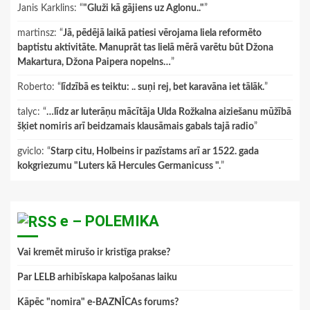
Janis Karklins
: “
"Gluži kā gājiens uz Aglonu.."
”
martinsz
: “
Jā, pēdējā laikā patiesi vērojama liela reformēto
baptistu aktivitāte. Manuprāt tas lielā mērā varētu būt Džona
Makartura, Džona Paipera nopelns…
”
Roberto
: “
līdzībā es teiktu: .. suņi rej, bet karavāna iet tālāk.
”
talyc
: “
…līdz ar luterāņu mācītāja Ulda Rožkalna aiziešanu mūžībā
šķiet nomiris arī beidzamais klausāmais gabals tajā radio
”
gviclo
: “
Starp citu, Holbeins ir pazīstams arī ar 1522. gada
kokgriezumu "Luters kā Hercules Germanicuss ".
”
e – POLEMIKA
Vai kremēt mirušo ir kristīga prakse?
Par LELB arhibīskapa kalpošanas laiku
Kāpēc "nomira" e-BAZNĪCAs forums?