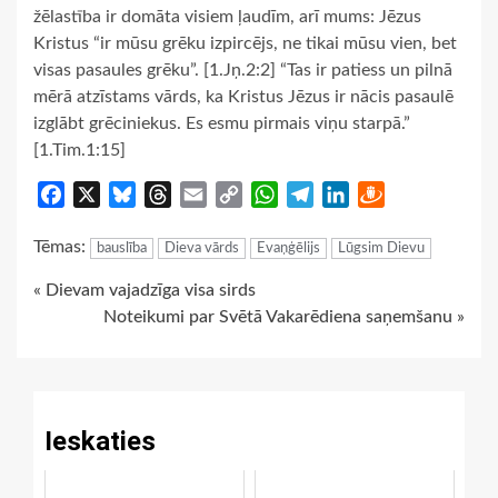
žēlastība ir domāta visiem ļaudīm, arī mums: Jēzus
Kristus “ir mūsu grēku izpircējs, ne tikai mūsu vien, bet
visas pasaules grēku”. [1.Jņ.2:2] “Tas ir patiess un pilnā
mērā atzīstams vārds, ka Kristus Jēzus ir nācis pasaulē
izglābt grēciniekus. Es esmu pirmais viņu starpā.”
[1.Tim.1:15]
Facebook
X
Bluesky
Threads
Email
Copy
WhatsApp
Telegram
LinkedIn
Draugiem
Link
Tēmas:
bauslība
Dieva vārds
Evaņģēlijs
Lūgsim Dievu
Continue
« Dievam vajadzīga visa sirds
Noteikumi par Svētā Vakarēdiena saņemšanu »
Reading
Ieskaties