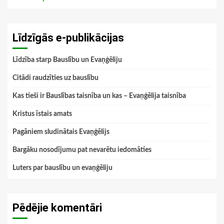
Līdzīgās e-publikācijas
Līdzība starp Bauslību un Evaņģēliju
Citādi raudzīties uz bauslību
Kas tieši ir Bauslības taisnība un kas – Evaņģēlija taisnība
Kristus īstais amats
Pagāniem sludinātais Evaņģēlijs
Bargāku nosodījumu pat nevarētu iedomāties
Luters par bauslību un evaņģēliju
Pēdējie komentāri