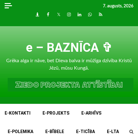
Skip
7. augusts, 2026
to
Draugiem
Facebook
Twitter
Instagram
LinkedIn
whatsapp
RSS
content
e – BAZNĪCA ✞
Grēka alga ir nāve, bet Dieva balva ir mūžīga dzīvība Kristū
Jēzū, mūsu Kungā.
E-KONTAKTI
E-PROJEKTS
E-ARHĪVS
E-POLEMIKA
E-BĪBELE
E-TICĪBA
E-LTA