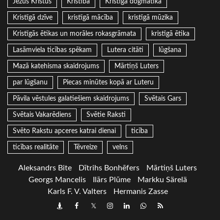
Jēzus Kristus
Kristība
Kristīgā dogmatika
Kristīgā dzīve
kristīgā mācība
kristīgā mūzika
Kristīgās ētikas un morāles rokasgrāmata
kristīgā ētika
Lasāmviela ticības spēkam
Lutera citāti
lūgšana
Mazā katehisma skaidrojums
Mārtiņš Luters
par lūgšanu
Piecas minūtes kopā ar Luteru
Pāvila vēstules galatiešiem skaidrojums
Svētais Gars
Svētais Vakarēdiens
Svētie Raksti
Svēto Rakstu apceres katrai dienai
ticība
ticības realitāte
Tēvreize
velns
Aleksandrs Bite
Dītrihs Bonhēfers
Mārtiņš Luters
Georgs Mancelis
Ilārs Plūme
Markku Särelä
Karls F. V. Valters
Hermanis Zasse
Draugiem
Facebook
Twitter
Instagram
LinkedIn
whatsapp
RSS