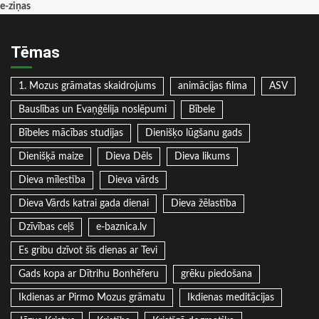
e-ziņas
Tēmas
1. Mozus grāmatas skaidrojums
animācijas filma
ASV
Bauslības un Evaņģēlija noslēpumi
Bībele
Bībeles mācības studijas
Dienišķo lūgšanu gads
Dienišķā maize
Dieva Dēls
Dieva likums
Dieva mīlestība
Dieva vārds
Dieva Vārds katrai gada dienai
Dieva žēlastība
Dzīvības ceļš
e-baznica.lv
Es gribu dzīvot šīs dienas ar Tevi
Gads kopa ar Dītrihu Bonhēferu
grēku piedošana
Ikdienas ar Pirmo Mozus grāmatu
Ikdienas meditācijas