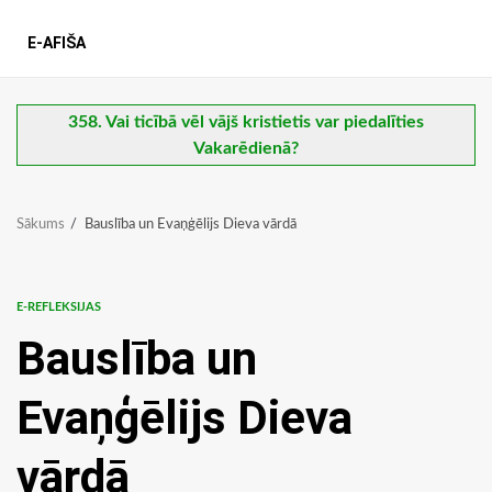
E-AFIŠA
358. Vai ticībā vēl vājš kristietis var piedalīties
Vakarēdienā?
Sākums
Bauslība un Evaņģēlijs Dieva vārdā
E-REFLEKSIJAS
Bauslība un
Evaņģēlijs Dieva
vārdā