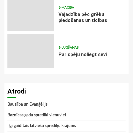
E-MĀCĪBA
Vajadzība pēc grēku
piedošanas un ticības
E-LŪGŠANAS
Par spēju noliegt sevi
Atrodi
Bauslība un Evaņģēlijs
Baznīcas gada sprediķi vienuviet
Ilgi gaidītais latviešu sprediķu krājums