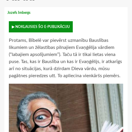
Jozefs Imbergs
▶ NOKLAUSIES ŠO E-PUBLIKĀCIJU
Protams, Bībelē var pievērst uzmanību Bauslības
likumiem un žēlastības pilnajiem Evaņģēlija vārdiem
(“labajiem apsolījumiem”). Taču tā ir tikai lietas viena
puse. Tas, kas ir Bauslība un kas ir Evaņģēlijs, ir atkarīgs
arī no situācijas, kurā dzirdam Dieva vārdu, mūsu
pagātnes pieredzes utt. To apliecina vienkāršs piemērs.