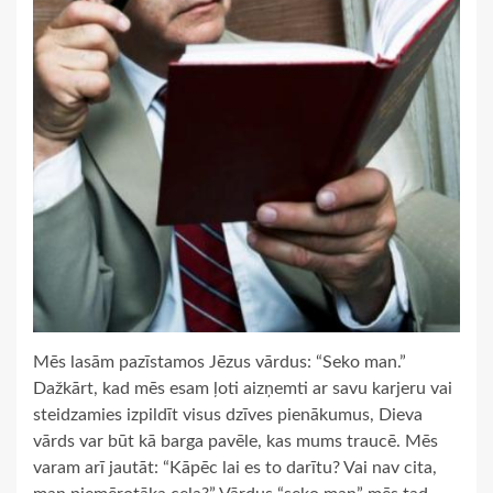
Mēs lasām pazīstamos Jēzus vārdus: “Seko man.”
Dažkārt, kad mēs esam ļoti aizņemti ar savu karjeru vai
steidzamies izpildīt visus dzīves pienākumus, Dieva
vārds var būt kā barga pavēle, kas mums traucē. Mēs
varam arī jautāt: “Kāpēc lai es to darītu? Vai nav cita,