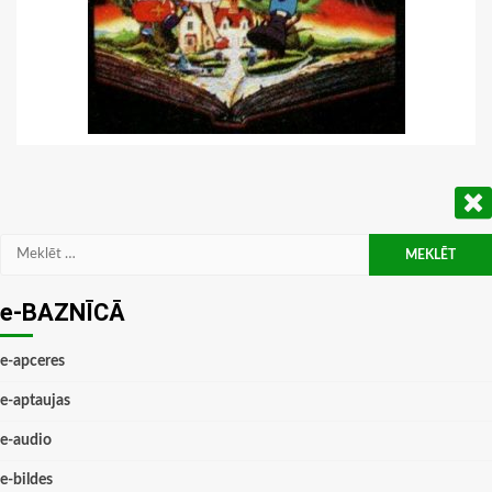
Meklēt:
e-BAZNĪCĀ
e-apceres
e-aptaujas
e-audio
e-bildes