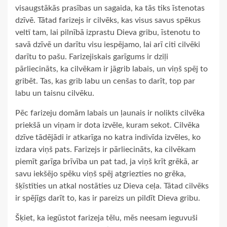
visaugstākās prasības un sagaida, ka tās tiks īstenotas
dzīvē. Tātad farizejs ir cilvēks, kas visus savus spēkus
veltī tam, lai pilnībā izprastu Dieva gribu, īstenotu to
savā dzīvē un darītu visu iespējamo, lai arī citi cilvēki
darītu to pašu. Farizejiskais garīgums ir dziļi
pārliecināts, ka cilvēkam ir jāgrib labais, un viņš spēj to
gribēt. Tas, kas grib labu un cenšas to darīt, top par
labu un taisnu cilvēku.
Pēc farizeju domām labais un ļaunais ir nolikts cilvēka
priekšā un viņam ir dota izvēle, kuram sekot. Cilvēka
dzīve tādējādi ir atkarīga no katra indivīda izvēles, ko
izdara viņš pats. Farizejs ir pārliecināts, ka cilvēkam
piemīt garīga brīvība un pat tad, ja viņš krīt grēkā, ar
savu iekšējo spēku viņš spēj atgriezties no grēka,
šķīstīties un atkal nostāties uz Dieva ceļa. Tātad cilvēks
ir spējīgs darīt to, kas ir pareizs un pildīt Dieva gribu.
Šķiet, ka iegūstot farizeja tēlu, mēs neesam ieguvuši