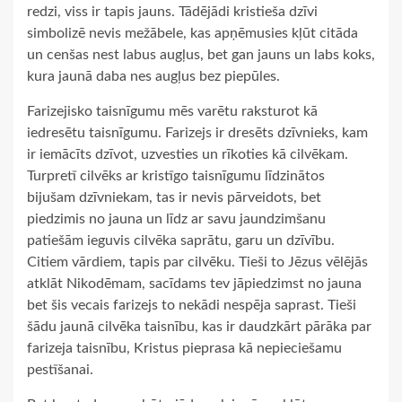
redzi, viss ir tapis jauns. Tādējādi kristieša dzīvi
simbolizē nevis mežābele, kas apņēmusies kļūt citāda
un cenšas nest labus augļus, bet gan jauns un labs koks,
kura jaunā daba nes augļus bez piepūles.
Farizejisko taisnīgumu mēs varētu raksturot kā
iedresētu taisnīgumu. Farizejs ir dresēts dzīvnieks, kam
ir iemācīts dzīvot, uzvesties un rīkoties kā cilvēkam.
Turpretī cilvēks ar kristīgo taisnīgumu līdzinātos
bijušam dzīvniekam, tas ir nevis pārveidots, bet
piedzimis no jauna un līdz ar savu jaundzimšanu
patiešām ieguvis cilvēka saprātu, garu un dzīvību.
Citiem vārdiem, tapis par cilvēku. Tieši to Jēzus vēlējās
atklāt Nikodēmam, sacīdams tev jāpiedzimst no jauna
bet šis vecais farizejs to nekādi nespēja saprast. Tieši
šādu jaunā cilvēka taisnību, kas ir daudzkārt pārāka par
farizeja taisnību, Kristus pieprasa kā nepieciešamu
pestīšanai.