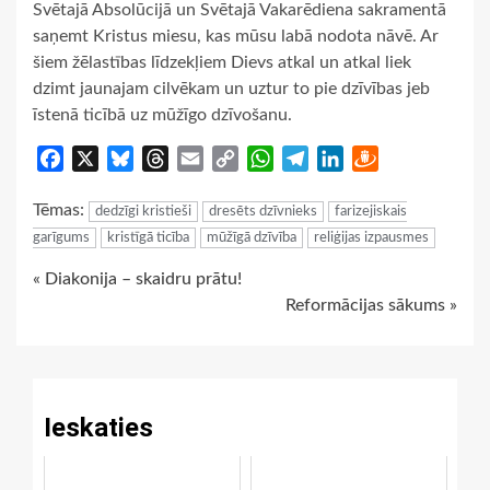
Svētajā Absolūcijā un Svētajā Vakarēdiena sakramentā
saņemt Kristus miesu, kas mūsu labā nodota nāvē. Ar
šiem žēlastības līdzekļiem Dievs atkal un atkal liek
dzimt jaunajam cilvēkam un uztur to pie dzīvības jeb
īstenā ticībā uz mūžīgo dzīvošanu.
Facebook
X
Bluesky
Threads
Email
Copy
WhatsApp
Telegram
LinkedIn
Draugiem
Link
Tēmas:
dedzīgi kristieši
dresēts dzīvnieks
farizejiskais
garīgums
kristīgā ticība
mūžīgā dzīvība
reliģijas izpausmes
Continue
« Diakonija – skaidru prātu!
Reformācijas sākums »
Reading
Ieskaties