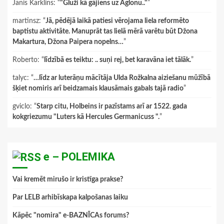
Janis Karklins
: “
"Gluži kā gājiens uz Aglonu.."
”
martinsz
: “
Jā, pēdējā laikā patiesi vērojama liela reformēto
baptistu aktivitāte. Manuprāt tas lielā mērā varētu būt Džona
Makartura, Džona Paipera nopelns…
”
Roberto
: “
līdzībā es teiktu: .. suņi rej, bet karavāna iet tālāk.
”
talyc
: “
…līdz ar luterāņu mācītāja Ulda Rožkalna aiziešanu mūžībā
šķiet nomiris arī beidzamais klausāmais gabals tajā radio
”
gviclo
: “
Starp citu, Holbeins ir pazīstams arī ar 1522. gada
kokgriezumu "Luters kā Hercules Germanicuss ".
”
e – POLEMIKA
Vai kremēt mirušo ir kristīga prakse?
Par LELB arhibīskapa kalpošanas laiku
Kāpēc "nomira" e-BAZNĪCAs forums?