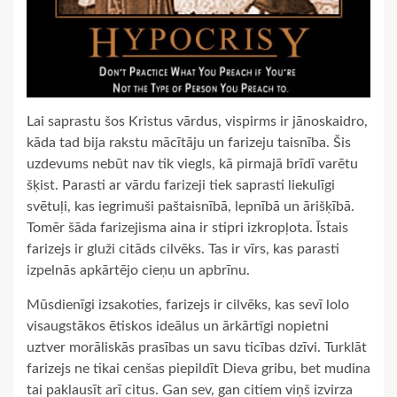
Lai saprastu šos Kristus vārdus, vispirms ir jānoskaidro,
kāda tad bija rakstu mācītāju un farizeju taisnība. Šis
uzdevums nebūt nav tik viegls, kā pirmajā brīdī varētu
šķist. Parasti ar vārdu farizeji tiek saprasti liekulīgi
svētuļi, kas iegrimuši paštaisnībā, lepnībā un ārišķībā.
Tomēr šāda farizejisma aina ir stipri izkropļota. Īstais
farizejs ir gluži citāds cilvēks. Tas ir vīrs, kas parasti
izpelnās apkārtējo cieņu un apbrīnu.
Mūsdienīgi izsakoties, farizejs ir cilvēks, kas sevī lolo
visaugstākos ētiskos ideālus un ārkārtīgi nopietni
uztver morāliskās prasības un savu ticības dzīvi. Turklāt
farizejs ne tikai cenšas piepildīt Dieva gribu, bet mudina
tai paklausīt arī citus. Gan sev, gan citiem viņš izvirza