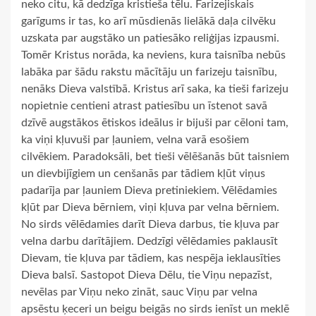
neko citu, kā dedzīga kristieša tēlu. Farizejiskais
garīgums ir tas, ko arī mūsdienās lielākā daļa cilvēku
uzskata par augstāko un patiesāko reliģijas izpausmi.
Tomēr Kristus norāda, ka neviens, kura taisnība nebūs
labāka par šādu rakstu mācītāju un farizeju taisnību,
nenāks Dieva valstībā. Kristus arī saka, ka tieši farizeju
nopietnie centieni atrast patiesību un īstenot savā
dzīvē augstākos ētiskos ideālus ir bijuši par cēloni tam,
ka viņi kļuvuši par ļauniem, velna varā esošiem
cilvēkiem. Paradoksāli, bet tieši vēlēšanās būt taisniem
un dievbijīgiem un cenšanās par tādiem kļūt viņus
padarīja par ļauniem Dieva pretiniekiem. Vēlēdamies
kļūt par Dieva bērniem, viņi kļuva par velna bērniem.
No sirds vēlēdamies darīt Dieva darbus, tie kļuva par
velna darbu darītājiem. Dedzīgi vēlēdamies paklausīt
Dievam, tie kļuva par tādiem, kas nespēja ieklausīties
Dieva balsī. Sastopot Dieva Dēlu, tie Viņu nepazīst,
nevēlas par Viņu neko zināt, sauc Viņu par velna
apsēstu ķeceri un beigu beigās no sirds ienīst un meklē