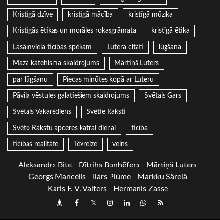
Kristīgā dzīve
kristīgā mācība
kristīgā mūzika
Kristīgās ētikas un morāles rokasgrāmata
kristīgā ētika
Lasāmviela ticības spēkam
Lutera citāti
lūgšana
Mazā katehisma skaidrojums
Mārtiņš Luters
par lūgšanu
Piecas minūtes kopā ar Luteru
Pāvila vēstules galatiešiem skaidrojums
Svētais Gars
Svētais Vakarēdiens
Svētie Raksti
Svēto Rakstu apceres katrai dienai
ticība
ticības realitāte
Tēvreize
velns
Aleksandrs Bite
Dītrihs Bonhēfers
Mārtiņš Luters
Georgs Mancelis
Ilārs Plūme
Markku Särelä
Karls F. V. Valters
Hermanis Zasse
Draugiem
Facebook
Twitter
Instagram
LinkedIn
whatsapp
RSS