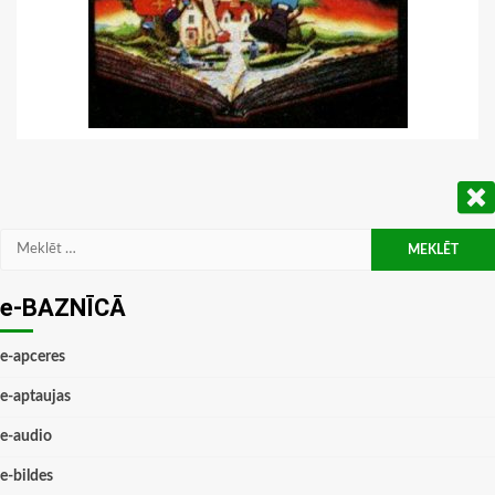
Meklēt:
e-BAZNĪCĀ
e-apceres
e-aptaujas
e-audio
e-bildes