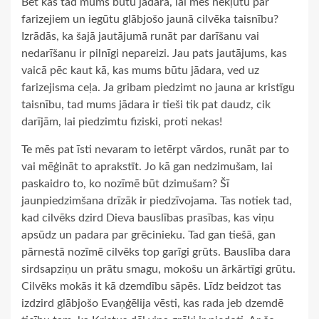
Bet kas tad mums būtu jādara, lai mēs nekļūtu par
farizejiem un iegūtu glābjošo jaunā cilvēka taisnību?
Izrādās, ka šajā jautājumā runāt par darīšanu vai
nedarīšanu ir pilnīgi nepareizi. Jau pats jautājums, kas
vaicā pēc kaut kā, kas mums būtu jādara, ved uz
farizejisma ceļa. Ja gribam piedzimt no jauna ar kristīgu
taisnību, tad mums jādara ir tieši tik pat daudz, cik
darījām, lai piedzimtu fiziski, proti nekas!
Te mēs pat īsti nevaram to ietērpt vārdos, runāt par to
vai mēģināt to aprakstīt. Jo kā gan nedzimušam, lai
paskaidro to, ko nozīmē būt dzimušam? Šī
jaunpiedzimšana drīzāk ir piedzīvojama. Tas notiek tad,
kad cilvēks dzird Dieva bauslības prasības, kas viņu
apsūdz un padara par grēcinieku. Tad gan tiešā, gan
pārnestā nozīmē cilvēks top garīgi grūts. Bauslība dara
sirdsapziņu un prātu smagu, mokošu un ārkārtīgi grūtu.
Cilvēks mokās it kā dzemdību sāpēs. Līdz beidzot tas
izdzird glābjošo Evaņģēlija vēsti, kas rada jeb dzemdē