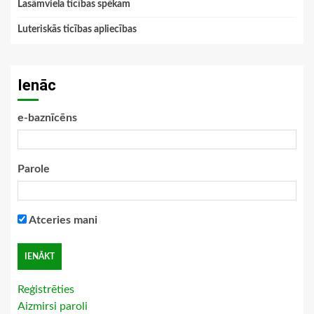
Lasāmviela ticības spēkam
Luteriskās ticības apliecības
Ienāc
e-baznīcēns
Parole
Atceries mani
Reģistrēties
Aizmirsi paroli