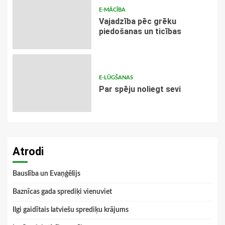
E-MĀCĪBA
Vajadzība pēc grēku
piedošanas un ticības
E-LŪGŠANAS
Par spēju noliegt sevi
Atrodi
Bauslība un Evaņģēlijs
Baznīcas gada sprediķi vienuviet
Ilgi gaidītais latviešu sprediķu krājums