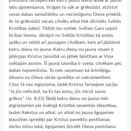
pretstatā farizejam kas katru jaunu dienu iesāk ar jaunu
labu apņemšanos, ticīgais to sāk ar grēksūdzi, atzīstot
savas dabas samaitātību un necienīgumu Dieva priekšā.
Ar šo grēksūdzi vecais cilvēks atkal tiek slīcināts Svētās
Kristības ūdenī. Tiklīdz tas notiek, Svētais Gars uzpūš
ticības liesmu, dāvājot no Svētās Kristības kā avota
spēku un veldzi arī jaunajam cilvēkam, kam arī jādzimst
katru dienu no jauna. Katru dienu no jauna viņam ir
jātērpjas Kristus taisnībā un jātiek šķīstītam ar Viņa
svētajām asinīm. Šī jaunā taisnība ir sveša, cilvēkam pēc
dabas nepiemītoša. To mēs saņemam kā brīnišķīgu
dāvanu no Dieva vārda sprediķa un sakramentiem.
Citur tā nav iegūstama, tādēļ Kristus farizejiem sacīja:
“Ja jūs neticēsit, ka Es tas esmu, jūs mirsit savos
grēkos”. (Jņ. 8:25) Tādēļ katru dienu no jauna mēs
atgriežamies pie Svētajā Kristībā saņemtās žēlastības,
lasām Rakstus un atkal, un atkal no jauna ilgojamies
klausīties sprediķi par Kristus paveikto pestīšanas
darbu mūsu labā, ilgojamies dzirdēt Dieva piedošanu