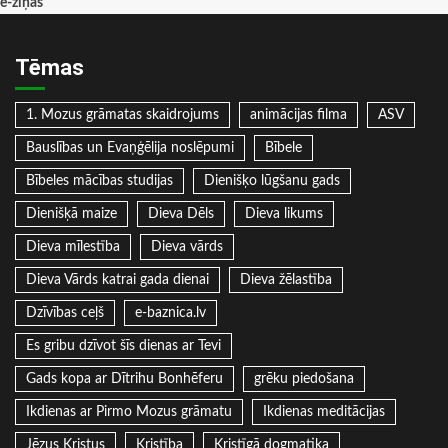
e-ziņas
Tēmas
1. Mozus grāmatas skaidrojums
animācijas filma
ASV
Bauslības un Evaņģēlija noslēpumi
Bībele
Bībeles mācības studijas
Dienišķo lūgšanu gads
Dienišķā maize
Dieva Dēls
Dieva likums
Dieva mīlestība
Dieva vārds
Dieva Vārds katrai gada dienai
Dieva žēlastība
Dzīvības ceļš
e-baznica.lv
Es gribu dzīvot šīs dienas ar Tevi
Gads kopa ar Dītrihu Bonhēferu
grēku piedošana
Ikdienas ar Pirmo Mozus grāmatu
Ikdienas meditācijas
Jēzus Kristus
Kristība
Kristīgā dogmatika