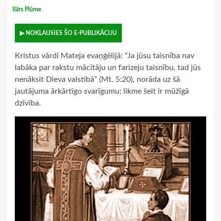
Ilārs Plūme
▶ NOKLAUSIES ŠO E-PUBLIKĀCIJU
Kristus vārdi Mateja evaņģēlijā: “Ja jūsu taisnība nav
labāka par rakstu mācītāju un farizeju taisnību, tad jūs
nenāksit Dieva valstībā” (Mt. 5:20), norāda uz šā
jautājuma ārkārtīgo svarīgumu; likme šeit ir mūžīgā
dzīvība.