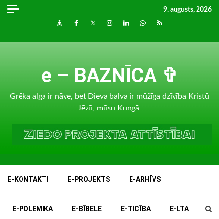
Skip
9. augusts, 2026
to
Draugiem
Facebook
Twitter
Instagram
LinkedIn
whatsapp
RSS
content
e – BAZNĪCA ✞
Grēka alga ir nāve, bet Dieva balva ir mūžīga dzīvība Kristū
Jēzū, mūsu Kungā.
E-KONTAKTI
E-PROJEKTS
E-ARHĪVS
E-POLEMIKA
E-BĪBELE
E-TICĪBA
E-LTA