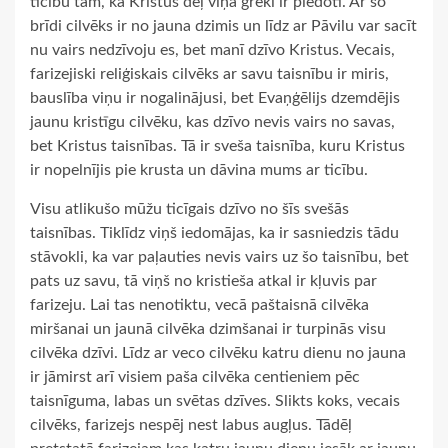
ticību tam, ka Kristus dēļ viņa grēki ir piedoti. Ar šo
brīdi cilvēks ir no jauna dzimis un līdz ar Pāvilu var sacīt
nu vairs nedzīvoju es, bet manī dzīvo Kristus. Vecais,
farizejiski reliģiskais cilvēks ar savu taisnību ir miris,
bauslība viņu ir nogalinājusi, bet Evaņģēlijs dzemdējis
jaunu kristīgu cilvēku, kas dzīvo nevis vairs no savas,
bet Kristus taisnības. Tā ir sveša taisnība, kuru Kristus
ir nopelnījis pie krusta un dāvina mums ar ticību.
Visu atlikušo mūžu ticīgais dzīvo no šīs svešās
taisnības. Tiklīdz viņš iedomājas, ka ir sasniedzis tādu
stāvokli, ka var paļauties nevis vairs uz šo taisnību, bet
pats uz savu, tā viņš no kristieša atkal ir kļuvis par
farizeju. Lai tas nenotiktu, vecā paštaisnā cilvēka
miršanai un jaunā cilvēka dzimšanai ir turpinās visu
cilvēka dzīvi. Līdz ar veco cilvēku katru dienu no jauna
ir jāmirst arī visiem paša cilvēka centieniem pēc
taisnīguma, labas un svētas dzīves. Slikts koks, vecais
cilvēks, farizejs nespēj nest labus augļus. Tādēļ