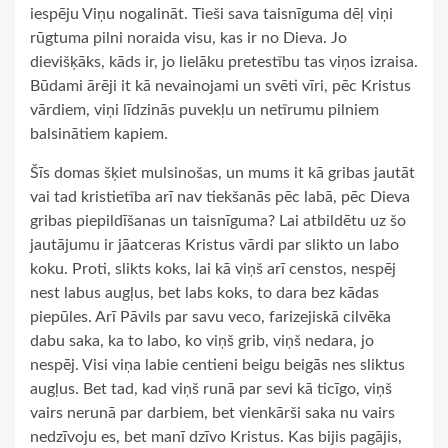
iespēju Viņu nogalināt. Tieši sava taisnīguma dēļ viņi
rūgtuma pilni noraida visu, kas ir no Dieva. Jo
dievišķāks, kāds ir, jo lielāku pretestību tas viņos izraisa.
Būdami ārēji it kā nevainojami un svēti vīri, pēc Kristus
vārdiem, viņi līdzinās puvekļu un netīrumu pilniem
balsinātiem kapiem.
Šīs domas šķiet mulsinošas, un mums it kā gribas jautāt
vai tad kristietība arī nav tiekšanās pēc labā, pēc Dieva
gribas piepildīšanas un taisnīguma? Lai atbildētu uz šo
jautājumu ir jāatceras Kristus vārdi par slikto un labo
koku. Proti, slikts koks, lai kā viņš arī censtos, nespēj
nest labus augļus, bet labs koks, to dara bez kādas
piepūles. Arī Pāvils par savu veco, farizejiskā cilvēka
dabu saka, ka to labo, ko viņš grib, viņš nedara, jo
nespēj. Visi viņa labie centieni beigu beigās nes sliktus
augļus. Bet tad, kad viņš runā par sevi kā ticīgo, viņš
vairs nerunā par darbiem, bet vienkārši saka nu vairs
nedzīvoju es, bet manī dzīvo Kristus. Kas bijis pagājis,