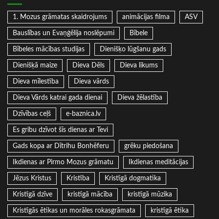
1. Mozus grāmatas skaidrojums
animācijas filma
ASV
Bauslības un Evaņģēlija noslēpumi
Bībele
Bībeles mācības studijas
Dienišķo lūgšanu gads
Dienišķā maize
Dieva Dēls
Dieva likums
Dieva mīlestība
Dieva vārds
Dieva Vārds katrai gada dienai
Dieva žēlastība
Dzīvības ceļš
e-baznica.lv
Es gribu dzīvot šīs dienas ar Tevi
Gads kopa ar Dītrihu Bonhēferu
grēku piedošana
Ikdienas ar Pirmo Mozus grāmatu
Ikdienas meditācijas
Jēzus Kristus
Kristība
Kristīgā dogmatika
Kristīgā dzīve
kristīgā mācība
kristīgā mūzika
Kristīgās ētikas un morāles rokasgrāmata
kristīgā ētika