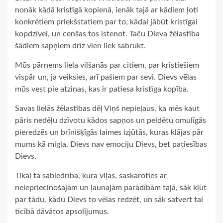
nonāk kādā kristīgā kopienā, ienāk tajā ar kādiem ļoti
konkrētiem priekšstatiem par to, kādai jābūt kristīgai
kopdzīvei, un cenšas tos īstenot. Taču Dieva žēlastība
šādiem sapņiem drīz vien liek sabrukt.
Mūs pārņems liela vilšanās par citiem, par kristiešiem
vispār un, ja veiksies, arī pašiem par sevi. Dievs vēlas
mūs vest pie atziņas, kas ir patiesa kristīga kopība.
Savas lielās žēlastības dēļ Viņš nepieļaus, ka mēs kaut
pāris nedēļu dzīvotu kādos sapņos un peldētu omulīgās
pieredzēs un brīnišķīgās laimes izjūtās, kuras klājas pār
mums kā migla. Dievs nav emociju Dievs, bet patiesības
Dievs.
Tikai tā sabiedrība, kura viļas, saskaroties ar
neiepriecinošajām un ļaunajām parādībām tajā, sāk kļūt
par tādu, kādu Dievs to vēlas redzēt, un sāk satvert tai
ticībā dāvātos apsolījumus.