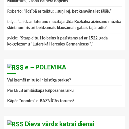
Makartura, Džona Paipera nopelns…
”
Roberto
: “
līdzībā es teiktu: .. suņi rej, bet karavāna iet tālāk.
”
talyc
: “
…līdz ar luterāņu mācītāja Ulda Rožkalna aiziešanu mūžībā
šķiet nomiris arī beidzamais klausāmais gabals tajā radio
”
gviclo
: “
Starp citu, Holbeins ir pazīstams arī ar 1522. gada
kokgriezumu "Luters kā Hercules Germanicuss ".
”
e – POLEMIKA
Vai kremēt mirušo ir kristīga prakse?
Par LELB arhibīskapa kalpošanas laiku
Kāpēc "nomira" e-BAZNĪCAs forums?
Dieva vārds katrai dienai