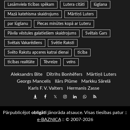
Lasāmviela ticības spēkam
Lutera citāti
lūgšana
Mazā katehisma skaidrojums
Mārtiņš Luters
par lūgšanu
Piecas minūtes kopā ar Luteru
Pāvila vēstules galatiešiem skaidrojums
Svētais Gars
Svētais Vakarēdiens
Svētie Raksti
Svēto Rakstu apceres katrai dienai
ticība
ticības realitāte
Tēvreize
velns
Aleksandrs Bite
Dītrihs Bonhēfers
Mārtiņš Luters
Georgs Mancelis
Ilārs Plūme
Markku Särelä
Karls F. V. Valters
Hermanis Zasse
Draugiem
Facebook
Twitter
Instagram
LinkedIn
whatsapp
RSS
Pārpublicējot
obligāti
jānorāda atsauce. Visas tiesības patur
::
e-BAZNICA
::
© 2007-2026