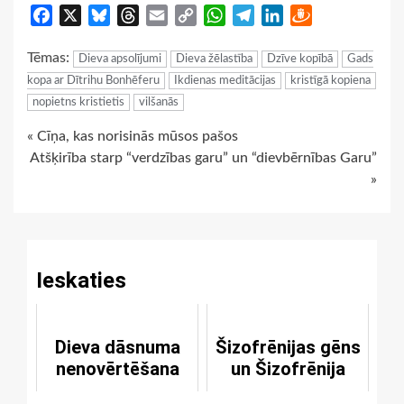
Facebook
X
Bluesky
Threads
Email
Copy
WhatsApp
Telegram
LinkedIn
Draugiem
Link
Tēmas:
Dieva apsolījumi
Dieva žēlastība
Dzīve kopībā
Gads
kopa ar Dītrihu Bonhēferu
Ikdienas meditācijas
kristīgā kopiena
nopietns kristietis
vilšanās
Continue
« Cīņa, kas norisinās mūsos pašos
Atšķirība starp “verdzības garu” un “dievbērnības Garu”
Reading
»
Ieskaties
Dieva dāsnuma
Šizofrēnijas gēns
nenovērtēšana
un Šizofrēnija