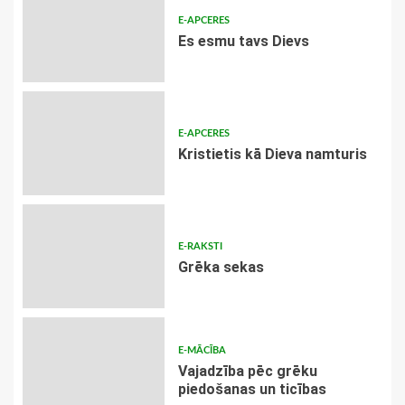
E-APCERES
Es esmu tavs Dievs
E-APCERES
Kristietis kā Dieva namturis
E-RAKSTI
Grēka sekas
E-MĀCĪBA
Vajadzība pēc grēku
piedošanas un ticības