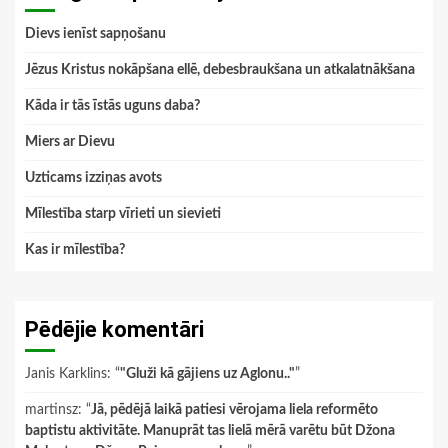
Dievs ienīst sapņošanu
Jēzus Kristus nokāpšana ellē, debesbraukšana un atkalatnākšana
Kāda ir tās īstās uguns daba?
Miers ar Dievu
Uzticams izziņas avots
Mīlestība starp vīrieti un sievieti
Kas ir mīlestība?
Pēdējie komentāri
Janis Karklins
: “
"Gluži kā gājiens uz Aglonu.."
”
martinsz
: “
Jā, pēdējā laikā patiesi vērojama liela reformēto
baptistu aktivitāte. Manuprāt tas lielā mērā varētu būt Džona