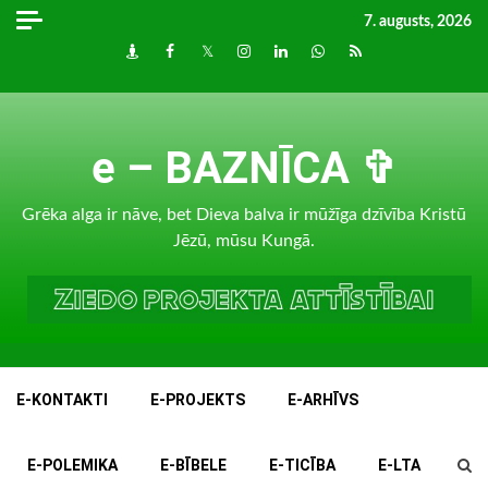
Skip
7. augusts, 2026
to
Draugiem
Facebook
Twitter
Instagram
LinkedIn
whatsapp
RSS
content
e – BAZNĪCA ✞
Grēka alga ir nāve, bet Dieva balva ir mūžīga dzīvība Kristū
Jēzū, mūsu Kungā.
E-KONTAKTI
E-PROJEKTS
E-ARHĪVS
E-POLEMIKA
E-BĪBELE
E-TICĪBA
E-LTA