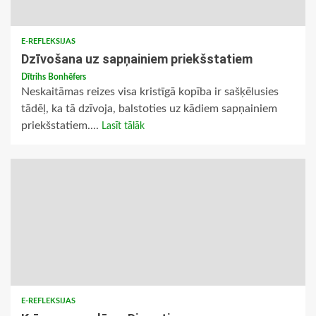
E-REFLEKSIJAS
Dzīvošana uz sapņainiem priekšstatiem
Dītrihs Bonhēfers
Neskaitāmas reizes visa kristīgā kopība ir sašķēlusies
tādēļ, ka tā dzīvoja, balstoties uz kādiem sapņainiem
priekšstatiem....
Lasīt tālāk
E-REFLEKSIJAS