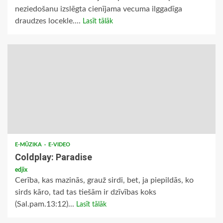
neziedošanu izslēgta cienījama vecuma ilggadīga
draudzes locekle....
Lasīt tālāk
E-MŪZIKA
E-VIDEO
Coldplay: Paradise
edjix
Cerība, kas mazinās, grauž sirdi, bet, ja piepildās, ko
sirds kāro, tad tas tiešām ir dzīvības koks
(Sal.pam.13:12)...
Lasīt tālāk