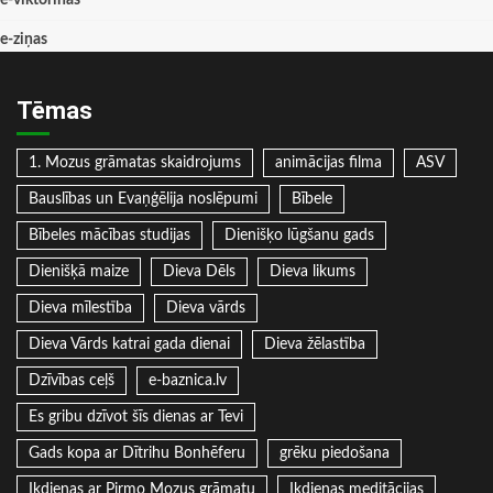
e-viktorīnas
e-ziņas
Tēmas
1. Mozus grāmatas skaidrojums
animācijas filma
ASV
Bauslības un Evaņģēlija noslēpumi
Bībele
Bībeles mācības studijas
Dienišķo lūgšanu gads
Dienišķā maize
Dieva Dēls
Dieva likums
Dieva mīlestība
Dieva vārds
Dieva Vārds katrai gada dienai
Dieva žēlastība
Dzīvības ceļš
e-baznica.lv
Es gribu dzīvot šīs dienas ar Tevi
Gads kopa ar Dītrihu Bonhēferu
grēku piedošana
Ikdienas ar Pirmo Mozus grāmatu
Ikdienas meditācijas