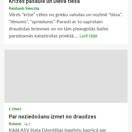
Krīzes pasaulē un Dieva tiesa
Reinhards Slenczka
Vārds “krīze” cēlies no grieķu valodas un nozīmē “tiesa”,
“lēmums”, “spriedums”. Parasti ar to saprotam
draudošas briesmas un no tām pieaugošās bailes
paredzamās katastrofas priekšā....
Lasīt tālāk
E-ZIŅAS
Par neziedošanu izmet no draudzes
Roberto
2
Kādā ASV štata Džordžijas baptistu baznīcā par