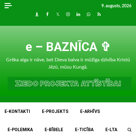
Skip
9. augusts, 2026
to
Draugiem
Facebook
Twitter
Instagram
LinkedIn
whatsapp
RSS
content
e – BAZNĪCA ✞
Grēka alga ir nāve, bet Dieva balva ir mūžīga dzīvība Kristū
Jēzū, mūsu Kungā.
E-KONTAKTI
E-PROJEKTS
E-ARHĪVS
E-POLEMIKA
E-BĪBELE
E-TICĪBA
E-LTA