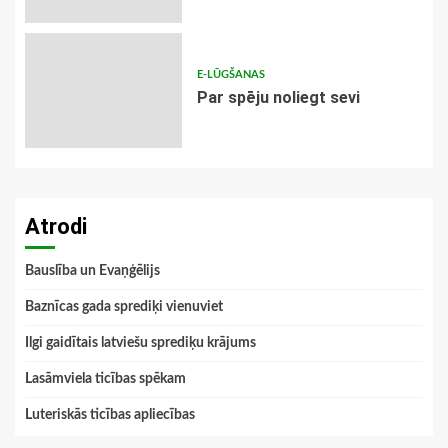
E-LŪGŠANAS
Par spēju noliegt sevi
Atrodi
Bauslība un Evaņģēlijs
Baznīcas gada sprediķi vienuviet
Ilgi gaidītais latviešu sprediķu krājums
Lasāmviela ticības spēkam
Luteriskās ticības apliecības