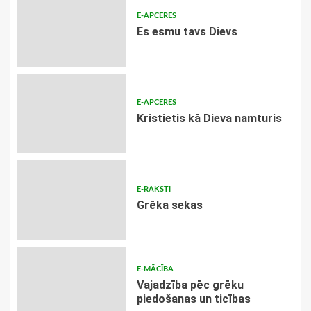
E-APCERES
Es esmu tavs Dievs
E-APCERES
Kristietis kā Dieva namturis
E-RAKSTI
Grēka sekas
E-MĀCĪBA
Vajadzība pēc grēku
piedošanas un ticības