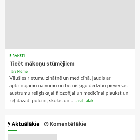
E-RAKSTI
Ticēt mākoņu stūmējiiem
Ilārs Plūme
Vīlušies rietumu zinātnē un medicīnā, ļaudis ar
apbrīnojamu naivumu un bērnišķīgu dedzību pievēršas
austrumu reliģiskajai filozofijai un medicīnai plaukst un
zeļ dažādi pulciņi, skolas un...
Lasīt tālāk
Aktuālākie
Komentētākie