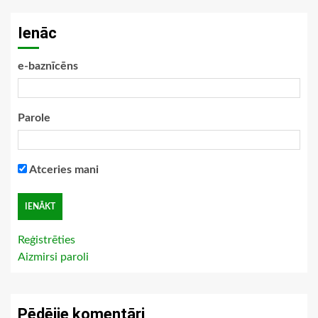
Ienāc
e-baznīcēns
Parole
Atceries mani
Reģistrēties
Aizmirsi paroli
Pēdējie komentāri