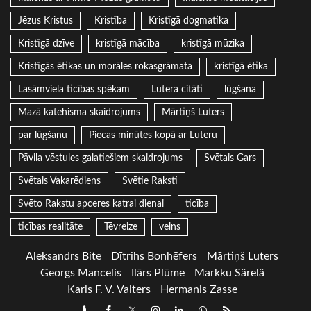
Jēzus Kristus
Kristība
Kristīgā dogmatika
Kristīgā dzīve
kristīgā mācība
kristīgā mūzika
Kristīgās ētikas un morāles rokasgrāmata
kristīgā ētika
Lasāmviela ticības spēkam
Lutera citāti
lūgšana
Mazā katehisma skaidrojums
Mārtiņš Luters
par lūgšanu
Piecas minūtes kopā ar Luteru
Pāvila vēstules galatiešiem skaidrojums
Svētais Gars
Svētais Vakarēdiens
Svētie Raksti
Svēto Rakstu apceres katrai dienai
ticība
ticības realitāte
Tēvreize
velns
Aleksandrs Bite
Dītrihs Bonhēfers
Mārtiņš Luters
Georgs Mancelis
Ilārs Plūme
Markku Särelä
Karls F. V. Valters
Hermanis Zasse
Draugiem
Facebook
Twitter
Instagram
LinkedIn
whatsapp
RSS