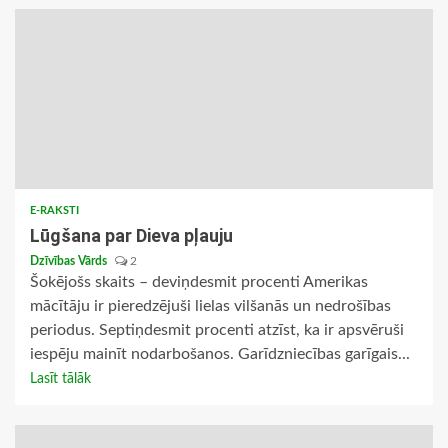
E-RAKSTI
Lūgšana par Dieva pļauju
Dzīvības Vārds
2
Šokējošs skaits – deviņdesmit procenti Amerikas
mācītāju ir pieredzējuši lielas vilšanās un nedrošības
periodus. Septiņdesmit procenti atzīst, ka ir apsvēruši
iespēju mainīt nodarbošanos. Garīdzniecības garīgais...
Lasīt tālāk