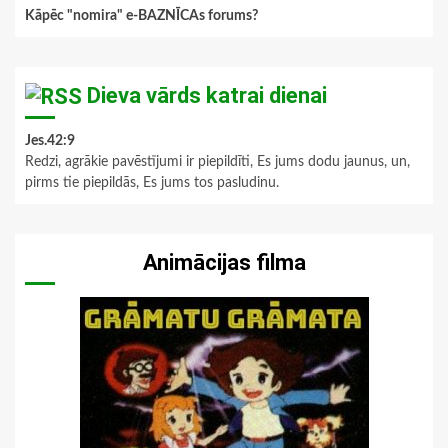
Kāpēc "nomira" e-BAZNĪCAs forums?
Dieva vārds katrai dienai
Jes.42:9
Redzi, agrākie pavēstījumi ir piepildīti, Es jums dodu jaunus, un,
pirms tie piepildās, Es jums tos pasludinu.
Animācijas filma