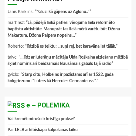
Janis Karklins
: “
"Gluži kā gājiens uz Aglonu.."
”
martinsz
: “
Jā, pēdējā laikā patiesi vērojama liela reformēto
baptistu aktivitāte. Manuprāt tas lielā mērā varētu būt Džona
Makartura, Džona Paipera nopelns…
”
Roberto
: “
līdzībā es teiktu: .. suņi rej, bet karavāna iet tālāk.
”
talyc
: “
…līdz ar luterāņu mācītāja Ulda Rožkalna aiziešanu mūžībā
šķiet nomiris arī beidzamais klausāmais gabals tajā radio
”
gviclo
: “
Starp citu, Holbeins ir pazīstams arī ar 1522. gada
kokgriezumu "Luters kā Hercules Germanicuss ".
”
e – POLEMIKA
Vai kremēt mirušo ir kristīga prakse?
Par LELB arhibīskapa kalpošanas laiku