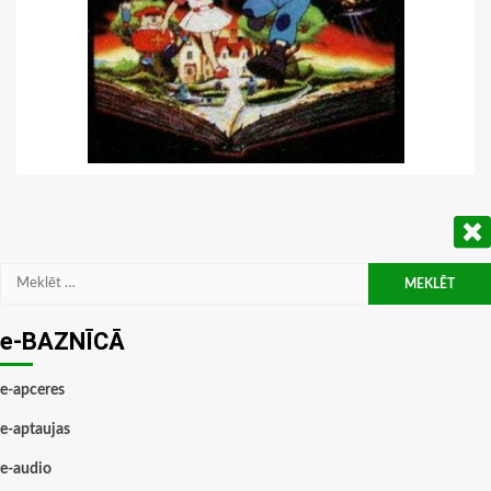
Meklēt:
e-BAZNĪCĀ
e-apceres
e-aptaujas
e-audio