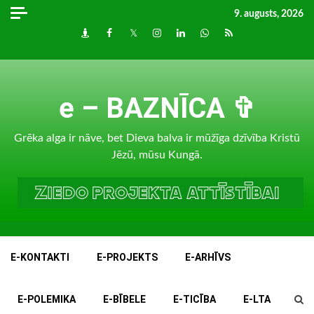
Skip
9. augusts, 2026
to
Draugiem
Facebook
Twitter
Instagram
LinkedIn
whatsapp
RSS
content
e – BAZNĪCA ✞
Grēka alga ir nāve, bet Dieva balva ir mūžīga dzīvība Kristū
Jēzū, mūsu Kungā.
E-KONTAKTI
E-PROJEKTS
E-ARHĪVS
E-POLEMIKA
E-BĪBELE
E-TICĪBA
E-LTA