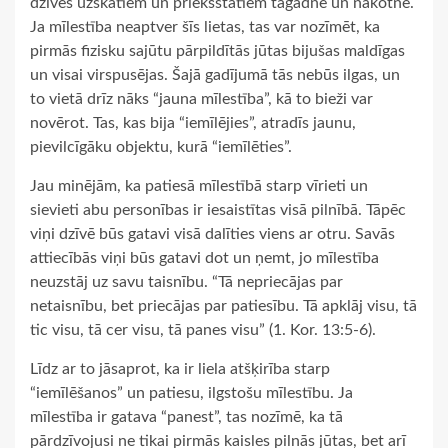
dzīves uzskatiem un priekšstatiem tagadnē un nākotnē.
Ja mīlestība neaptver šīs lietas, tas var nozīmēt, ka
pirmās fizisku sajūtu pārpildītās jūtas bijušas maldīgas
un visai virspusējas. Šajā gadījumā tās nebūs ilgas, un
to vietā drīz nāks “jauna mīlestība”, kā to bieži var
novērot. Tas, kas bija “iemīlējies”, atradīs jaunu,
pievilcīgāku objektu, kurā “iemīlēties”.
Jau minējām, ka patiesā mīlestībā starp vīrieti un
sievieti abu personības ir iesaistītas visā pilnībā. Tāpēc
viņi dzīvē būs gatavi visā dalīties viens ar otru. Savās
attiecībās viņi būs gatavi dot un ņemt, jo mīlestība
neuzstāj uz savu taisnību. “Tā nepriecājas par
netaisnību, bet priecājas par patiesību. Tā apklāj visu, tā
tic visu, tā cer visu, tā panes visu” (1. Kor. 13:5-6).
Līdz ar to jāsaprot, ka ir liela atšķirība starp
“iemīlēšanos” un patiesu, ilgstošu mīlestību. Ja
mīlestība ir gatava “panest”, tas nozīmē, ka tā
pārdzīvojusi ne tikai pirmās kaisles pilnās jūtas, bet arī