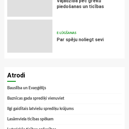
Vajadzība pēc grēku
piedošanas un ticības
E-LŪGŠANAS
Par spēju noliegt sevi
Atrodi
Bauslība un Evaņģēlijs
Baznīcas gada sprediķi vienuviet
Ilgi gaidītais latviešu sprediķu krājums
Lasāmviela ticības spēkam