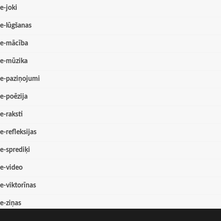
e-joki
e-lūgšanas
e-mācība
e-mūzika
e-paziņojumi
e-poēzija
e-raksti
e-refleksijas
e-sprediķi
e-video
e-viktorīnas
e-ziņas