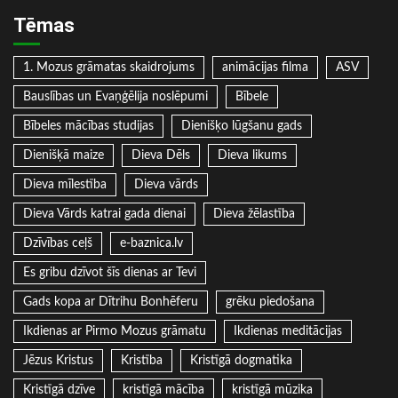
Tēmas
1. Mozus grāmatas skaidrojums
animācijas filma
ASV
Bauslības un Evaņģēlija noslēpumi
Bībele
Bībeles mācības studijas
Dienišķo lūgšanu gads
Dienišķā maize
Dieva Dēls
Dieva likums
Dieva mīlestība
Dieva vārds
Dieva Vārds katrai gada dienai
Dieva žēlastība
Dzīvības ceļš
e-baznica.lv
Es gribu dzīvot šīs dienas ar Tevi
Gads kopa ar Dītrihu Bonhēferu
grēku piedošana
Ikdienas ar Pirmo Mozus grāmatu
Ikdienas meditācijas
Jēzus Kristus
Kristība
Kristīgā dogmatika
Kristīgā dzīve
kristīgā mācība
kristīgā mūzika