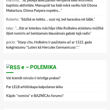
martinsz
: “
Jā, pēdējā laikā patiesi vērojama liela reformēto
baptistu aktivitāte. Manuprāt tas lielā mērā varētu būt Džona
Makartura, Džona Paipera nopelns…
”
Roberto
: “
līdzībā es teiktu: .. suņi rej, bet karavāna iet tālāk.
”
talyc
: “
…līdz ar luterāņu mācītāja Ulda Rožkalna aiziešanu mūžībā
šķiet nomiris arī beidzamais klausāmais gabals tajā radio
”
gviclo
: “
Starp citu, Holbeins ir pazīstams arī ar 1522. gada
kokgriezumu "Luters kā Hercules Germanicuss ".
”
e – POLEMIKA
Vai kremēt mirušo ir kristīga prakse?
Par LELB arhibīskapa kalpošanas laiku
Kāpēc "nomira" e-BAZNĪCAs forums?