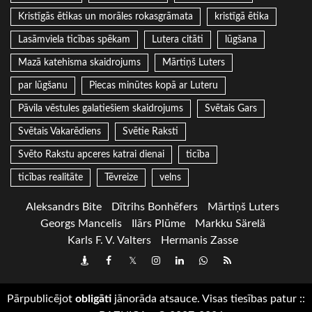
Kristīgās ētikas un morāles rokasgrāmata
kristīgā ētika
Lasāmviela ticības spēkam
Lutera citāti
lūgšana
Mazā katehisma skaidrojums
Mārtiņš Luters
par lūgšanu
Piecas minūtes kopā ar Luteru
Pāvila vēstules galatiešiem skaidrojums
Svētais Gars
Svētais Vakarēdiens
Svētie Raksti
Svēto Rakstu apceres katrai dienai
ticība
ticības realitāte
Tēvreize
velns
Aleksandrs Bite
Dītrihs Bonhēfers
Mārtiņš Luters
Georgs Mancelis
Ilārs Plūme
Markku Särelä
Karls F. V. Valters
Hermanis Zasse
Draugiem
Facebook
Twitter
Instagram
LinkedIn
whatsapp
RSS
Pārpublicējot
obligāti
jānorāda atsauce. Visas tiesības patur
::