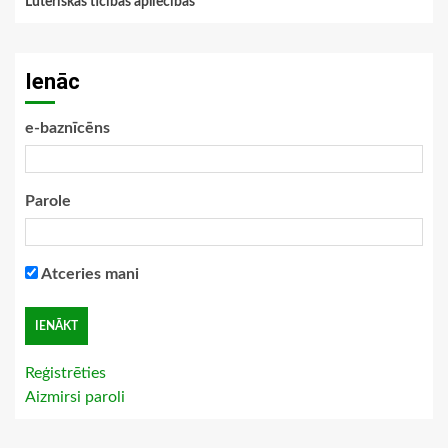
Luteriskās ticības apliecības
Ienāc
e-baznīcēns
Parole
Atceries mani
Reģistrēties
Aizmirsi paroli