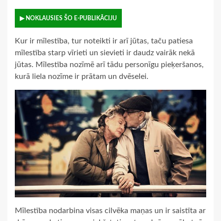
▶ NOKLAUSIES ŠO E-PUBLIKĀCIJU
Kur ir mīlestība, tur noteikti ir arī jūtas, taču patiesa
mīlestība starp vīrieti un sievieti ir daudz vairāk nekā
jūtas. Mīlestība nozīmē arī tādu personīgu pieķeršanos,
kurā liela nozīme ir prātam un dvēselei.
Mīlestība nodarbina visas cilvēka maņas un ir saistīta ar