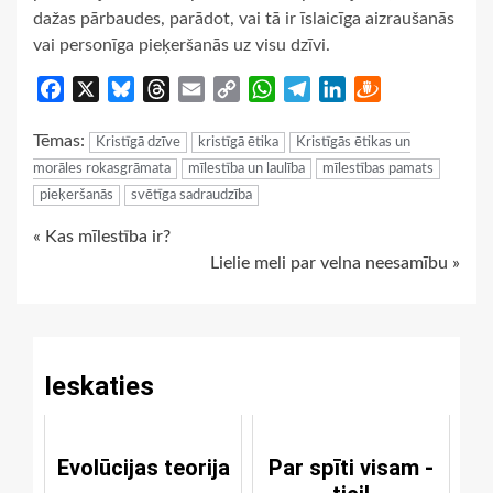
dažas pārbaudes, parādot, vai tā ir īslaicīga aizraušanās
vai personīga pieķeršanās uz visu dzīvi.
Facebook
X
Bluesky
Threads
Email
Copy
WhatsApp
Telegram
LinkedIn
Draugiem
Link
Tēmas:
Kristīgā dzīve
kristīgā ētika
Kristīgās ētikas un
morāles rokasgrāmata
mīlestība un laulība
mīlestības pamats
pieķeršanās
svētīga sadraudzība
Continue
« Kas mīlestība ir?
Lielie meli par velna neesamību »
Reading
Ieskaties
Evolūcijas teorija
Par spīti visam -