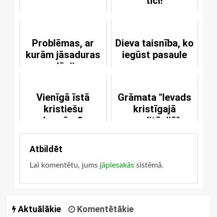
tici!
Problēmas, ar
Dieva taisnība, ko
kurām jāsaduras
iegūst pasaule
evolūcijas
teorijas
piekritējiem
Vienīgā īstā
Grāmata "Ievads
kristiešu
kristīgajā
baznīca?
meditācijā"
Atbildēt
Lai komentētu, jums
jāpiesakās
sistēmā.
Aktuālākie
Komentētākie