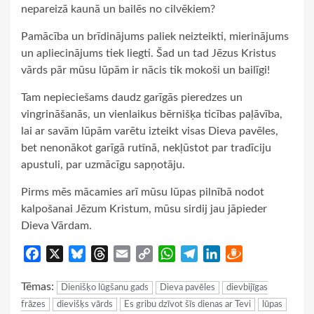
nepareizā kaunā un bailēs no cilvēkiem?
Pamācība un brīdinājums paliek neizteikti, mierinājums
un apliecinājums tiek liegti. Šad un tad Jēzus Kristus
vārds pār mūsu lūpām ir nācis tik mokoši un bailīgi!
Tam nepieciešams daudz garīgās pieredzes un
vingrināšanās, un vienlaikus bērnišķa ticības paļāvība,
lai ar savām lūpām varētu izteikt visas Dieva pavēles,
bet nenonākot garīgā rutīnā, nekļūstot par tradīciju
apustuli, par uzmācīgu sapņotāju.
Pirms mēs mācamies arī mūsu lūpas pilnībā nodot
kalpošanai Jēzum Kristum, mūsu sirdij jau jāpieder
Dieva Vārdam.
Facebook
X
Bluesky
Threads
Email
Copy
WhatsApp
Telegram
LinkedIn
Draugiem
Link
Tēmas:
Dienišķo lūgšanu gads
Dieva pavēles
dievbijīgas
frāzes
dievišķs vārds
Es gribu dzīvot šīs dienas ar Tevi
lūpas