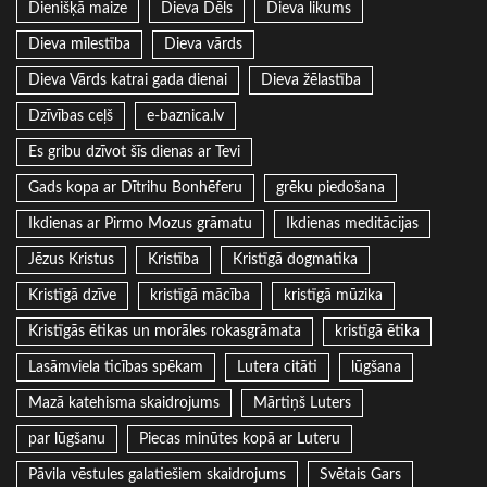
Dienišķā maize
Dieva Dēls
Dieva likums
Dieva mīlestība
Dieva vārds
Dieva Vārds katrai gada dienai
Dieva žēlastība
Dzīvības ceļš
e-baznica.lv
Es gribu dzīvot šīs dienas ar Tevi
Gads kopa ar Dītrihu Bonhēferu
grēku piedošana
Ikdienas ar Pirmo Mozus grāmatu
Ikdienas meditācijas
Jēzus Kristus
Kristība
Kristīgā dogmatika
Kristīgā dzīve
kristīgā mācība
kristīgā mūzika
Kristīgās ētikas un morāles rokasgrāmata
kristīgā ētika
Lasāmviela ticības spēkam
Lutera citāti
lūgšana
Mazā katehisma skaidrojums
Mārtiņš Luters
par lūgšanu
Piecas minūtes kopā ar Luteru
Pāvila vēstules galatiešiem skaidrojums
Svētais Gars