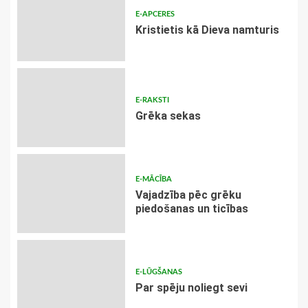
E-APCERES
Kristietis kā Dieva namturis
E-RAKSTI
Grēka sekas
E-MĀCĪBA
Vajadzība pēc grēku
piedošanas un ticības
E-LŪGŠANAS
Par spēju noliegt sevi