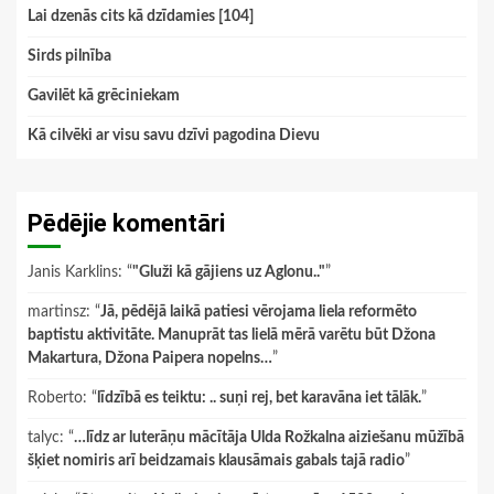
Lai dzenās cits kā dzīdamies [104]
Sirds pilnība
Gavilēt kā grēciniekam
Kā cilvēki ar visu savu dzīvi pagodina Dievu
Pēdējie komentāri
Janis Karklins
: “
"Gluži kā gājiens uz Aglonu.."
”
martinsz
: “
Jā, pēdējā laikā patiesi vērojama liela reformēto
baptistu aktivitāte. Manuprāt tas lielā mērā varētu būt Džona
Makartura, Džona Paipera nopelns…
”
Roberto
: “
līdzībā es teiktu: .. suņi rej, bet karavāna iet tālāk.
”
talyc
: “
…līdz ar luterāņu mācītāja Ulda Rožkalna aiziešanu mūžībā
šķiet nomiris arī beidzamais klausāmais gabals tajā radio
”