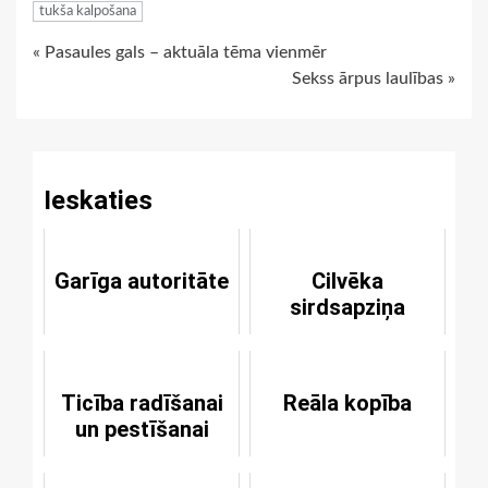
tukša kalpošana
Continue
« Pasaules gals – aktuāla tēma vienmēr
Sekss ārpus laulības »
Reading
Ieskaties
Garīga autoritāte
Cilvēka
sirdsapziņa
Ticība radīšanai
Reāla kopība
un pestīšanai