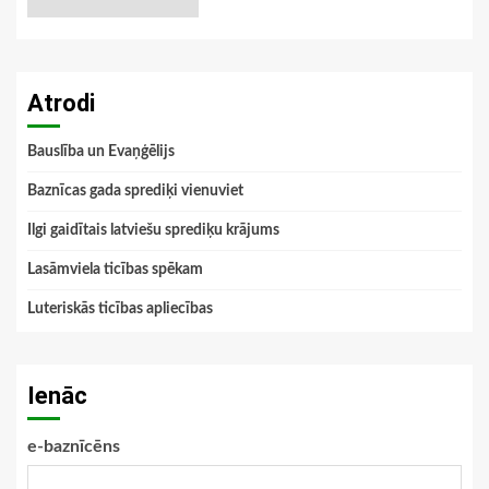
Atrodi
Bauslība un Evaņģēlijs
Baznīcas gada sprediķi vienuviet
Ilgi gaidītais latviešu sprediķu krājums
Lasāmviela ticības spēkam
Luteriskās ticības apliecības
Ienāc
e-baznīcēns