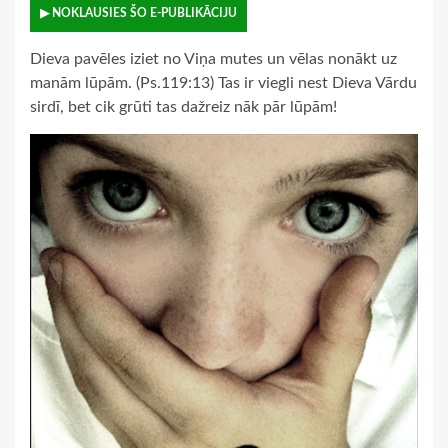
▶ NOKLAUSIES ŠO E-PUBLIKĀCIJU
Dieva pavēles iziet no Viņa mutes un vēlas nonākt uz
manām lūpām. (Ps.119:13) Tas ir viegli nest Dieva Vārdu
sirdī, bet cik grūti tas dažreiz nāk pār lūpām!