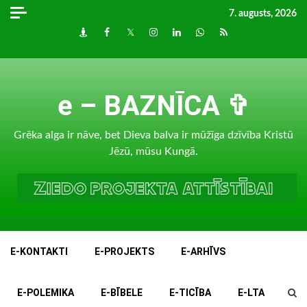
Skip
7. augusts, 2026
to
Draugiem
Facebook
Twitter
Instagram
LinkedIn
whatsapp
RSS
content
e – BAZNĪCA ✞
Grēka alga ir nāve, bet Dieva balva ir mūžīga dzīvība Kristū
Jēzū, mūsu Kungā.
E-KONTAKTI
E-PROJEKTS
E-ARHĪVS
E-POLEMIKA
E-BĪBELE
E-TICĪBA
E-LTA