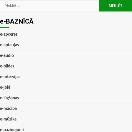
Meklēt:
e-BAZNĪCĀ
e-apceres
e-aptaujas
e-audio
e-bildes
e-intervijas
e-joki
e-lūgšanas
e-mācība
e-mūzika
e-paziņojumi