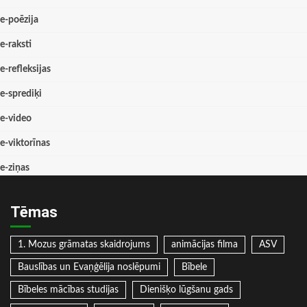
e-poēzija
e-raksti
e-refleksijas
e-sprediķi
e-video
e-viktorīnas
e-ziņas
Tēmas
1. Mozus grāmatas skaidrojums
animācijas filma
ASV
Bauslības un Evaņģēlija noslēpumi
Bībele
Bībeles mācības studijas
Dienišķo lūgšanu gads