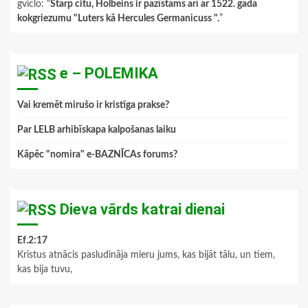
gviclo
: “
Starp citu, Holbeins ir pazīstams arī ar 1522. gada
kokgriezumu "Luters kā Hercules Germanicuss ".
”
e – POLEMIKA
Vai kremēt mirušo ir kristīga prakse?
Par LELB arhibīskapa kalpošanas laiku
Kāpēc "nomira" e-BAZNĪCAs forums?
Dieva vārds katrai dienai
Ef.2:17
Kristus atnācis pasludināja mieru jums, kas bijāt tālu, un tiem,
kas bija tuvu,