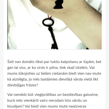
Šeit nav domāts tikai par tukšu kalpošanu ar lūpām, bet
gan lai viss, ar ko sirds ir pilna, tiek skaļi izteikts. Vai
mums lūkojoties uz lielām ciešanām bieži vien nav mute
kā aizslēgta, jo mēs baidāmies dievišķā vārda vietā likt
dievbijīgas frāzes?
Vai nemēdz būt vieglprātības un bezdievības gaisotne,
kurā mēs vienkārši vairs nerodam īsto vārdu un
klusējam? Vai bieži vien mums mute neaizveras