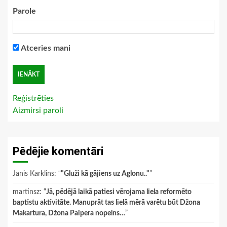
Parole
Atceries mani
Reģistrēties
Aizmirsi paroli
Pēdējie komentāri
Janis Karklins
: “
"Gluži kā gājiens uz Aglonu.."
”
martinsz
: “
Jā, pēdējā laikā patiesi vērojama liela reformēto
baptistu aktivitāte. Manuprāt tas lielā mērā varētu būt Džona
Makartura, Džona Paipera nopelns…
”