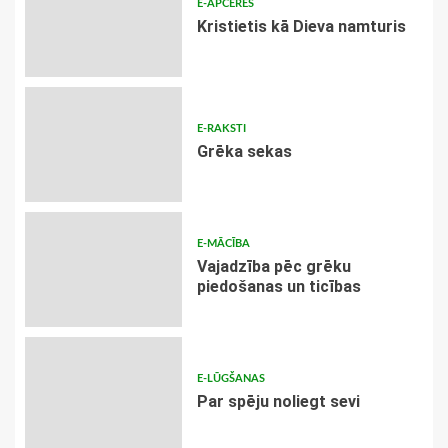
E-APCERES
Kristietis kā Dieva namturis
E-RAKSTI
Grēka sekas
E-MĀCĪBA
Vajadzība pēc grēku
piedošanas un ticības
E-LŪGŠANAS
Par spēju noliegt sevi