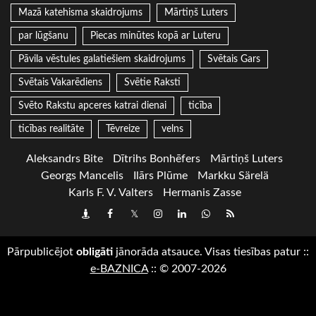
Mazā katehisma skaidrojums
Mārtiņš Luters
par lūgšanu
Piecas minūtes kopā ar Luteru
Pāvila vēstules galatiešiem skaidrojums
Svētais Gars
Svētais Vakarēdiens
Svētie Raksti
Svēto Rakstu apceres katrai dienai
ticība
ticības realitāte
Tēvreize
velns
Aleksandrs Bite
Dītrihs Bonhēfers
Mārtiņš Luters
Georgs Mancelis
Ilārs Plūme
Markku Särelä
Karls F. V. Valters
Hermanis Zasse
Draugiem
Facebook
Twitter
Instagram
LinkedIn
whatsapp
RSS
Pārpublicējot
obligāti
jānorāda atsauce. Visas tiesības patur
::
e-BAZNICA
::
© 2007-2026