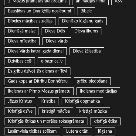
1. Mozus grāmatas skaidrojums
animācijas filma
ASV
Bauslības un Evaņģēlija noslēpumi
Bībele
Bībeles mācības studijas
Dienišķo lūgšanu gads
Dienišķā maize
Dieva Dēls
Dieva likums
Dieva mīlestība
Dieva vārds
Dieva Vārds katrai gada dienai
Dieva žēlastība
Dzīvības ceļš
e-baznica.lv
Es gribu dzīvot šīs dienas ar Tevi
Gads kopa ar Dītrihu Bonhēferu
grēku piedošana
Ikdienas ar Pirmo Mozus grāmatu
Ikdienas meditācijas
Jēzus Kristus
Kristība
Kristīgā dogmatika
Kristīgā dzīve
kristīgā mācība
kristīgā mūzika
Kristīgās ētikas un morāles rokasgrāmata
kristīgā ētika
Lasāmviela ticības spēkam
Lutera citāti
lūgšana