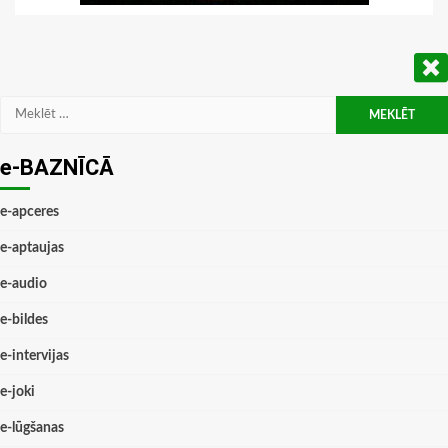
Meklēt:
e-BAZNĪCĀ
e-apceres
e-aptaujas
e-audio
e-bildes
e-intervijas
e-joki
e-lūgšanas