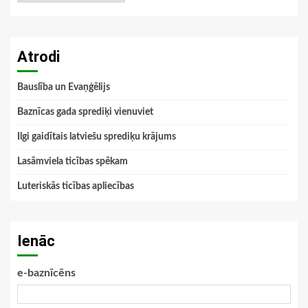
Atrodi
Bauslība un Evaņģēlijs
Baznīcas gada sprediķi vienuviet
Ilgi gaidītais latviešu sprediķu krājums
Lasāmviela ticības spēkam
Luteriskās ticības apliecības
Ienāc
e-baznīcēns