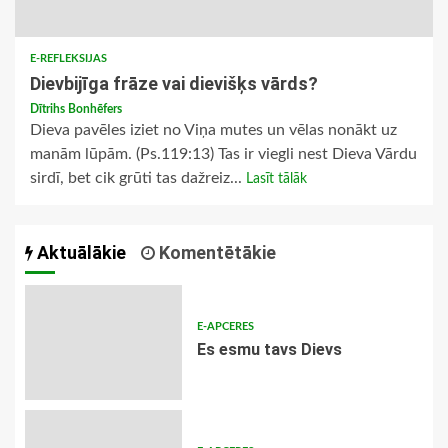
E-REFLEKSIJAS
Dievbijīga frāze vai dievišķs vārds?
Dītrihs Bonhēfers
Dieva pavēles iziet no Viņa mutes un vēlas nonākt uz
manām lūpām. (Ps.119:13) Tas ir viegli nest Dieva Vārdu
sirdī, bet cik grūti tas dažreiz...
Lasīt tālāk
Aktuālākie
Komentētākie
E-APCERES
Es esmu tavs Dievs