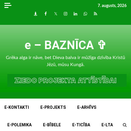
Skip
7. augusts, 2026
to
Draugiem
Facebook
Twitter
Instagram
LinkedIn
whatsapp
RSS
content
e – BAZNĪCA ✞
Grēka alga ir nāve, bet Dieva balva ir mūžīga dzīvība Kristū
Jēzū, mūsu Kungā.
E-KONTAKTI
E-PROJEKTS
E-ARHĪVS
E-POLEMIKA
E-BĪBELE
E-TICĪBA
E-LTA