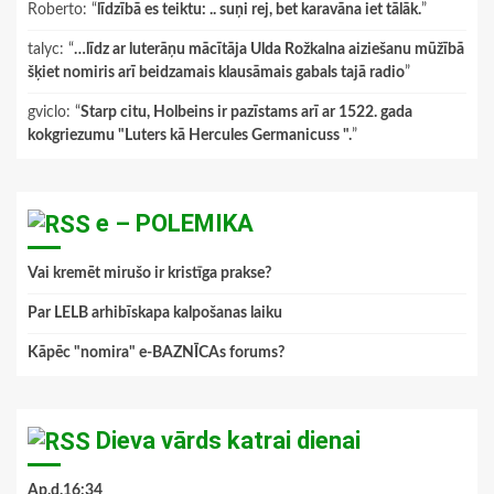
Roberto
: “
līdzībā es teiktu: .. suņi rej, bet karavāna iet tālāk.
”
talyc
: “
…līdz ar luterāņu mācītāja Ulda Rožkalna aiziešanu mūžībā
šķiet nomiris arī beidzamais klausāmais gabals tajā radio
”
gviclo
: “
Starp citu, Holbeins ir pazīstams arī ar 1522. gada
kokgriezumu "Luters kā Hercules Germanicuss ".
”
e – POLEMIKA
Vai kremēt mirušo ir kristīga prakse?
Par LELB arhibīskapa kalpošanas laiku
Kāpēc "nomira" e-BAZNĪCAs forums?
Dieva vārds katrai dienai
Ap.d.16:34