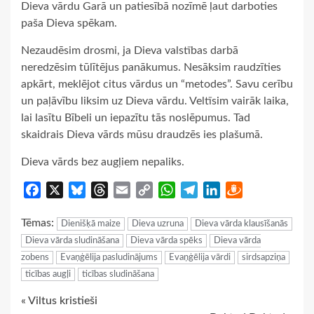
Dieva vārdu Garā un patiesībā nozīmē ļaut darboties
paša Dieva spēkam.
Nezaudēsim drosmi, ja Dieva valstības darbā
neredzēsim tūlītējus panākumus. Nesāksim raudzīties
apkārt, meklējot citus vārdus un “metodes”. Savu cerību
un paļāvību liksim uz Dieva vārdu. Veltīsim vairāk laika,
lai lasītu Bībeli un iepazītu tās noslēpumus. Tad
skaidrais Dieva vārds mūsu draudzēs ies plašumā.
Dieva vārds bez augļiem nepaliks.
Facebook
X
Bluesky
Threads
Email
Copy
WhatsApp
Telegram
LinkedIn
Draugiem
Link
Tēmas:
Dienišķā maize
Dieva uzruna
Dieva vārda klausīšanās
Dieva vārda sludināšana
Dieva vārda spēks
Dieva vārda
zobens
Evaņģēlija pasludinājums
Evaņģēlija vārdi
sirdsapziņa
ticības augļi
ticības sludināšana
Continue
« Viltus kristieši