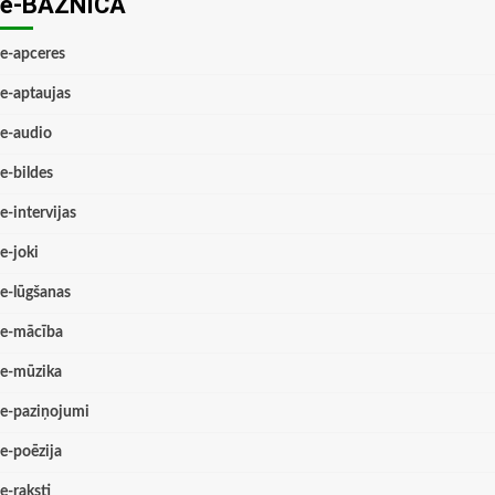
e-BAZNĪCĀ
e-apceres
e-aptaujas
e-audio
e-bildes
e-intervijas
e-joki
e-lūgšanas
e-mācība
e-mūzika
e-paziņojumi
e-poēzija
e-raksti