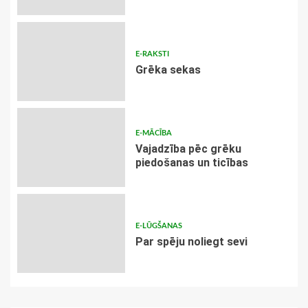
E-RAKSTI
Grēka sekas
E-MĀCĪBA
Vajadzība pēc grēku
piedošanas un ticības
E-LŪGŠANAS
Par spēju noliegt sevi