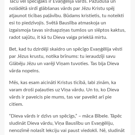
Taču vēl spēcīgāks ir Evaņģēlija vārds. Pazudušā un
nolādētā sirdī glābšanas vārds par Jēzu Kristu spēj
atjaunot ticības paļāvību. Būdams kristietis, tu noteikti
esi to piedzīvojis. Svētā Bauslība atmaskoja un
izgaismoja tavas sirdsapziņas tumšos un slēptos kaktus,
radot sajūtu, it kā tu Dieva vaiga priekšā mirtu.
Bet, kad tu dzirdēji skaidro un spēcīgo Evaņģēlija vēsti
par Jēzus krustu, notika brīnums: tu ieraudzīji savu
Glābēju Jēzu un varēji Viņam tuvoties. Tas bija Dieva
vārda nopelns.
Mēs, kas esam aicināti Kristus ticībā, labi zinām, ka
varam droši paļauties uz Viņa vārdu. Un to, ko Dieva
vārds ir paveicis pie mums, tas var paveikt arī pie
citiem.
“Dieva vārds ir dzīvs un spēcīgs,” – māca Bībele. Tāpēc
sludināt Dieva vārdu, Viņa Bauslību un Evaņģēliju,
nenozīmē nolasīt lekciju vai paust viedokli. Nē, sludināt