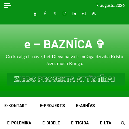
Skip
7. augusts, 2026
to
Draugiem
Facebook
Twitter
Instagram
LinkedIn
whatsapp
RSS
content
e – BAZNĪCA ✞
Grēka alga ir nāve, bet Dieva balva ir mūžīga dzīvība Kristū
Jēzū, mūsu Kungā.
E-KONTAKTI
E-PROJEKTS
E-ARHĪVS
E-POLEMIKA
E-BĪBELE
E-TICĪBA
E-LTA