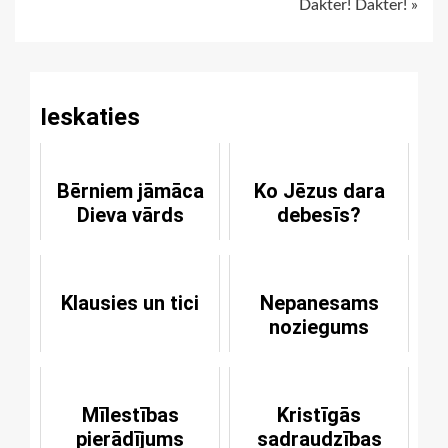
Dakter! Dakter! »
Reading
Ieskaties
Bērniem jāmāca
Ko Jēzus dara
Dieva vārds
debesīs?
Klausies un tici
Nepanesams
noziegums
Mīlestības
Kristīgās
pierādījums
sadraudzības