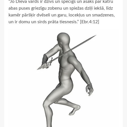
“Jo Dieva vārds ir dzīvs un spēcīgs un asāks par katru
abas puses griezīgu zobenu un spiežas dziļi iekšā, līdz
kamēr pāršķir dvēseli un garu, locekļus un smadzenes,
un ir domu un sirds prāta tiesnesis.” [Ebr.4:12]