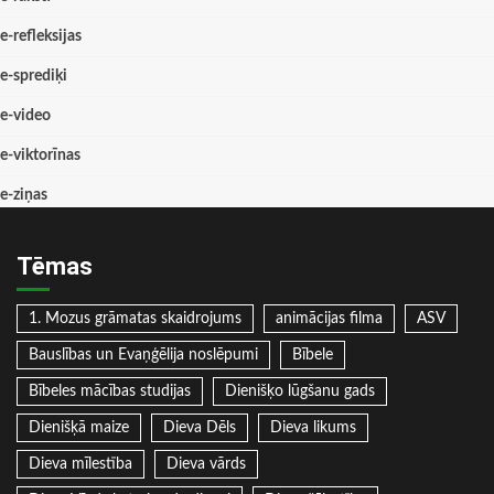
e-refleksijas
e-sprediķi
e-video
e-viktorīnas
e-ziņas
Tēmas
1. Mozus grāmatas skaidrojums
animācijas filma
ASV
Bauslības un Evaņģēlija noslēpumi
Bībele
Bībeles mācības studijas
Dienišķo lūgšanu gads
Dienišķā maize
Dieva Dēls
Dieva likums
Dieva mīlestība
Dieva vārds