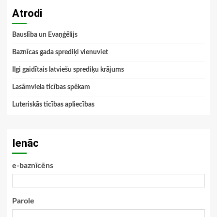
Atrodi
Bauslība un Evaņģēlijs
Baznīcas gada sprediķi vienuviet
Ilgi gaidītais latviešu sprediķu krājums
Lasāmviela ticības spēkam
Luteriskās ticības apliecības
Ienāc
e-baznīcēns
Parole