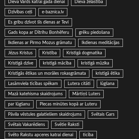
Dieva Vārds katrai gada dienai
Dieva žēlastība
Dzīvības ceļš
e-baznica.lv
Es gribu dzīvot šīs dienas ar Tevi
Gads kopa ar Dītrihu Bonhēferu
grēku piedošana
Ikdienas ar Pirmo Mozus grāmatu
Ikdienas meditācijas
Jēzus Kristus
Kristība
Kristīgā dogmatika
Kristīgā dzīve
kristīgā mācība
kristīgā mūzika
Kristīgās ētikas un morāles rokasgrāmata
kristīgā ētika
Lasāmviela ticības spēkam
Lutera citāti
lūgšana
Mazā katehisma skaidrojums
Mārtiņš Luters
par lūgšanu
Piecas minūtes kopā ar Luteru
Pāvila vēstules galatiešiem skaidrojums
Svētais Gars
Svētais Vakarēdiens
Svētie Raksti
Svēto Rakstu apceres katrai dienai
ticība