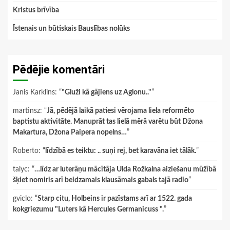
Kristus brīvība
Īstenais un būtiskais Bauslības nolūks
Pēdējie komentāri
Janis Karklins
: “
"Gluži kā gājiens uz Aglonu.."
”
martinsz
: “
Jā, pēdējā laikā patiesi vērojama liela reformēto
baptistu aktivitāte. Manuprāt tas lielā mērā varētu būt Džona
Makartura, Džona Paipera nopelns…
”
Roberto
: “
līdzībā es teiktu: .. suņi rej, bet karavāna iet tālāk.
”
talyc
: “
…līdz ar luterāņu mācītāja Ulda Rožkalna aiziešanu mūžībā
šķiet nomiris arī beidzamais klausāmais gabals tajā radio
”
gviclo
: “
Starp citu, Holbeins ir pazīstams arī ar 1522. gada
kokgriezumu "Luters kā Hercules Germanicuss ".
”