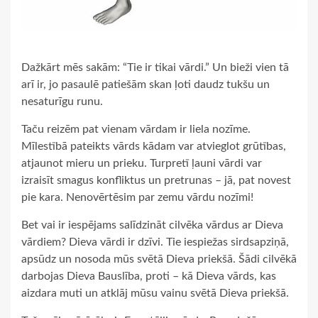
Dažkārt mēs sakām: “Tie ir tikai vārdi.” Un bieži vien tā
arī ir, jo pasaulē patiešām skan ļoti daudz tukšu un
nesaturīgu runu.
Taču reizēm pat vienam vārdam ir liela nozīme.
Mīlestībā pateikts vārds kādam var atvieglot grūtības,
atjaunot mieru un prieku. Turpretī ļauni vārdi var
izraisīt smagus konfliktus un pretrunas – jā, pat novest
pie kara. Nenovērtēsim par zemu vārdu nozīmi!
Bet vai ir iespējams salīdzināt cilvēka vārdus ar Dieva
vārdiem? Dieva vārdi ir dzīvi. Tie iespiežas sirdsapziņā,
apsūdz un nosoda mūs svētā Dieva priekšā. Šādi cilvēkā
darbojas Dieva Bauslība, proti – kā Dieva vārds, kas
aizdara muti un atklāj mūsu vainu svētā Dieva priekšā.