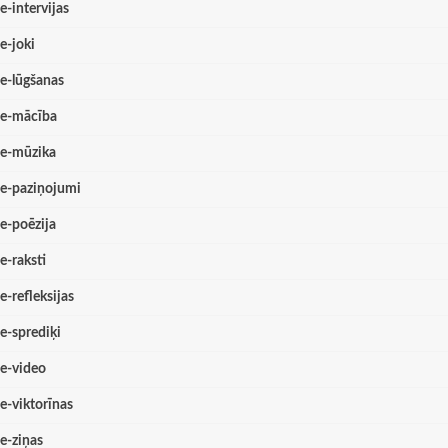
e-intervijas
e-joki
e-lūgšanas
e-mācība
e-mūzika
e-paziņojumi
e-poēzija
e-raksti
e-refleksijas
e-sprediķi
e-video
e-viktorīnas
e-ziņas