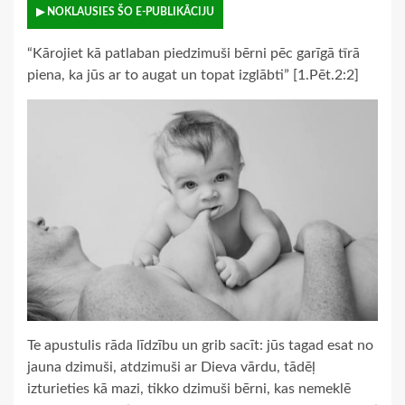
▶ NOKLAUSIES ŠO E-PUBLIKĀCIJU
“Kārojiet kā patlaban piedzimuši bērni pēc garīgā tīrā
piena, ka jūs ar to augat un topat izglābti” [1.Pēt.2:2]
Te apustulis rāda līdzību un grib sacīt: jūs tagad esat no
jauna dzimuši, atdzimuši ar Dieva vārdu, tādēļ
izturieties kā mazi, tikko dzimuši bērni, kas nemeklē