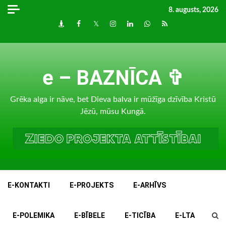
Skip
8. augusts, 2026
to
Draugiem
Facebook
Twitter
Instagram
LinkedIn
whatsapp
RSS
content
e – BAZNĪCA ✞
Grēka alga ir nāve, bet Dieva balva ir mūžīga dzīvība Kristū
Jēzū, mūsu Kungā.
E-KONTAKTI
E-PROJEKTS
E-ARHĪVS
E-POLEMIKA
E-BĪBELE
E-TICĪBA
E-LTA