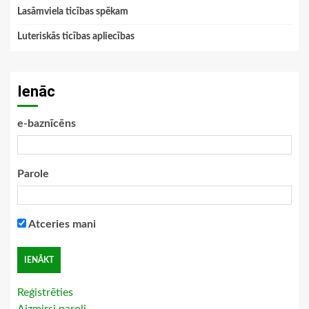
Lasāmviela ticības spēkam
Luteriskās ticības apliecības
Ienāc
e-baznīcēns
Parole
Atceries mani
Reģistrēties
Aizmirsi paroli