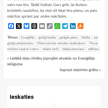
vairs nav tīrs. Tādēļ Svētais Gars grib, lai ikviens
kristietis raudzītos, ka viņš zīž tikai tīro pienu, un pats
mācītos spriest par visām mācībām.
Facebook
X
Bluesky
Threads
Email
Copy
WhatsApp
Telegram
LinkedIn
Draugiem
Link
Tēmas:
Evaņģēlijs
garīgā barība
garīgais piens
līdzība
par
garīgu piedzimšanu
Pētera pirmās vēstules skaidrojums
Piecas
minūtes kopā ar Luteru
tēlaini vārdi
zīdaiņa barošana
zīdīšana
Continue
« Lielākā daļa cilvēku joprojām atsakās no Evaņģēlija
ielūguma
Reading
Saprast iedzimto grēku »
Ieskaties