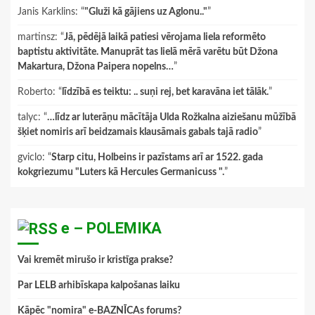
Janis Karklins
: “
"Gluži kā gājiens uz Aglonu.."
”
martinsz
: “
Jā, pēdējā laikā patiesi vērojama liela reformēto
baptistu aktivitāte. Manuprāt tas lielā mērā varētu būt Džona
Makartura, Džona Paipera nopelns…
”
Roberto
: “
līdzībā es teiktu: .. suņi rej, bet karavāna iet tālāk.
”
talyc
: “
…līdz ar luterāņu mācītāja Ulda Rožkalna aiziešanu mūžībā
šķiet nomiris arī beidzamais klausāmais gabals tajā radio
”
gviclo
: “
Starp citu, Holbeins ir pazīstams arī ar 1522. gada
kokgriezumu "Luters kā Hercules Germanicuss ".
”
e – POLEMIKA
Vai kremēt mirušo ir kristīga prakse?
Par LELB arhibīskapa kalpošanas laiku
Kāpēc "nomira" e-BAZNĪCAs forums?