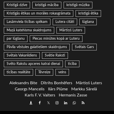
Kristīgā dzīve
kristīgā mācība
kristīgā mūzika
Kristīgās ētikas un morāles rokasgrāmata
kristīgā ētika
Lasāmviela ticības spēkam
Lutera citāti
lūgšana
Mazā katehisma skaidrojums
Mārtiņš Luters
par lūgšanu
Piecas minūtes kopā ar Luteru
Pāvila vēstules galatiešiem skaidrojums
Svētais Gars
Svētais Vakarēdiens
Svētie Raksti
Svēto Rakstu apceres katrai dienai
ticība
ticības realitāte
Tēvreize
velns
Aleksandrs Bite
Dītrihs Bonhēfers
Mārtiņš Luters
Georgs Mancelis
Ilārs Plūme
Markku Särelä
Karls F. V. Valters
Hermanis Zasse
Draugiem
Facebook
Twitter
Instagram
LinkedIn
whatsapp
RSS