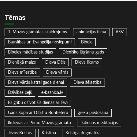
Tēmas
1. Mozus grāmatas skaidrojums
animācijas filma
ASV
Bauslības un Evaņģēlija noslēpumi
Bībele
Bībeles mācības studijas
Dienišķo lūgšanu gads
Dienišķā maize
Dieva Dēls
Dieva likums
Dieva mīlestība
Dieva vārds
Dieva Vārds katrai gada dienai
Dieva žēlastība
Dzīvības ceļš
e-baznica.lv
Es gribu dzīvot šīs dienas ar Tevi
Gads kopa ar Dītrihu Bonhēferu
grēku piedošana
Ikdienas ar Pirmo Mozus grāmatu
Ikdienas meditācijas
Jēzus Kristus
Kristība
Kristīgā dogmatika