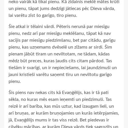
neko vairāk kā tikai pienu. Kā zīdainis meklē mātes krūti
un pienu, tāpat jums dedzīgi jātiecas pēc Dieva vārda,
lai varētu zīst šo garīgo, tīro pienu.
Šie atkal ir tēlaini vārdi. Pēteris nerunā par miesīgu
pienu, nedz arī par miesīgu meklēšanu, tāpat kā nav
sacījis par miesīgu piedzimšanu, bet par citādu, garīgu
pienu, kas uzņemams dvēselē un zīžams ar sirdi. Šim
pienam jābūt tīram un neviltotam, ne tādam, kādas
mēdz būt preces, kuras ļaudis cits citam pārdod. Tas
tiešām ir svarīgi, un ir nepieciešams, lai jaundzimuši un
jauni kristieši varētu saņemt tīru un neviltotu garīgo
pienu.
Šis piens nav nekas cits kā Evaņģēlijs, kas ir tā pati
sēkla, no kuras mēs esam ieņemti un piedzimuši. Tas
reizē ir arī barība, kas mūs uztur, kad izaugam lieli, un
arī bruņas, ar kurām bruņojamies un kurās ietērpjamies,
jā, Evaņģēlijs mums ir tas viss reizē. Bet piedevas ir
cilvēku mācības, ar kurām Dieva vārds tiek sagrozīts un