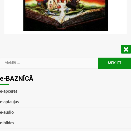
Meklēt:
e-BAZNĪCĀ
e-apceres
e-aptaujas
e-audio
e-bildes