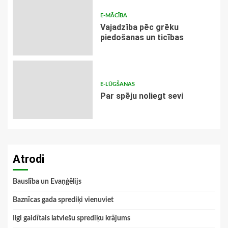
E-MĀCĪBA
Vajadzība pēc grēku
piedošanas un ticības
E-LŪGŠANAS
Par spēju noliegt sevi
Atrodi
Bauslība un Evaņģēlijs
Baznīcas gada sprediķi vienuviet
Ilgi gaidītais latviešu sprediķu krājums