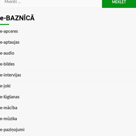
e-BAZNĪCĀ
e-apceres
e-aptaujas
e-audio
e-bildes
e-intervijas
e-joki
e-lūgšanas
e-mācība
e-mūzika
e-paziņojumi