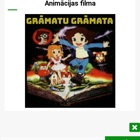
Animācijas filma
Meklēt: