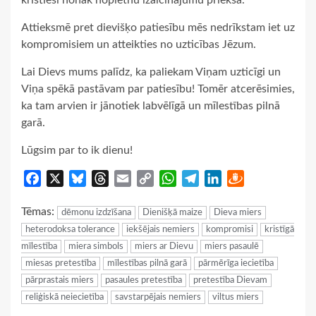
kristieši nonāk nopietnu izaicinājumu priekšā.
Attieksmē pret dievišķo patiesību mēs nedrīkstam iet uz
kompromisiem un atteikties no uzticības Jēzum.
Lai Dievs mums palīdz, ka paliekam Viņam uzticīgi un
Viņa spēkā pastāvam par patiesību! Tomēr atcerēsimies,
ka tam arvien ir jānotiek labvēlīgā un mīlestības pilnā
garā.
Lūgsim par to ik dienu!
Facebook
X
Bluesky
Threads
Email
Copy
WhatsApp
Telegram
LinkedIn
Draugiem
Link
Tēmas:
dēmonu izdzīšana
Dienišķā maize
Dieva miers
heterodoksa tolerance
iekšējais nemiers
kompromisi
kristīgā
mīlestība
miera simbols
miers ar Dievu
miers pasaulē
miesas pretestība
mīlestības pilnā garā
pārmērīga iecietība
pārprastais miers
pasaules pretestība
pretestība Dievam
reliģiskā neiecietība
savstarpējais nemiers
viltus miers