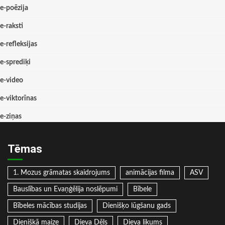
e-poēzija
e-raksti
e-refleksijas
e-sprediķi
e-video
e-viktorīnas
e-ziņas
Tēmas
1. Mozus grāmatas skaidrojums
animācijas filma
ASV
Bauslības un Evaņģēlija noslēpumi
Bībele
Bībeles mācības studijas
Dienišķo lūgšanu gads
Dienišķā maize
Dieva Dēls
Dieva likums