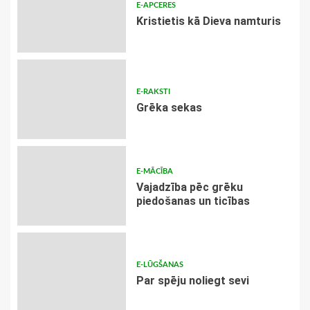
E-APCERES
Kristietis kā Dieva namturis
E-RAKSTI
Grēka sekas
E-MĀCĪBA
Vajadzība pēc grēku
piedošanas un ticības
E-LŪGŠANAS
Par spēju noliegt sevi