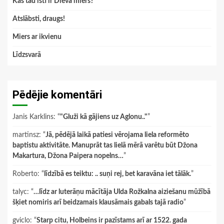
Kas tad īsti ir Dieva miers?
Atslābsti, draugs!
Miers ar ikvienu
Līdzsvarā
Pēdējie komentāri
Janis Karklins
: “
"Gluži kā gājiens uz Aglonu.."
”
martinsz
: “
Jā, pēdējā laikā patiesi vērojama liela reformēto
baptistu aktivitāte. Manuprāt tas lielā mērā varētu būt Džona
Makartura, Džona Paipera nopelns…
”
Roberto
: “
līdzībā es teiktu: .. suņi rej, bet karavāna iet tālāk.
”
talyc
: “
…līdz ar luterāņu mācītāja Ulda Rožkalna aiziešanu mūžībā
šķiet nomiris arī beidzamais klausāmais gabals tajā radio
”
gviclo
: “
Starp citu, Holbeins ir pazīstams arī ar 1522. gada