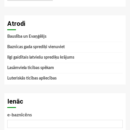
Atrodi
Bauslība un Evaņģēlijs
Baznīcas gada sprediķi vienuviet
Ilgi gaidītais latviešu sprediķu krājums
Lasāmviela ticības spēkam
Luteriskās ticības apliecības
Ienāc
e-baznīcēns