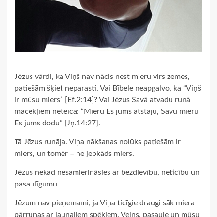
Jēzus vārdi, ka Viņš nav nācis nest mieru virs zemes,
patiešām šķiet neparasti. Vai Bībele neapgalvo, ka “Viņš
ir mūsu miers” [Ef.2:14]? Vai Jēzus Savā atvadu runā
mācekļiem neteica: “Mieru Es jums atstāju, Savu mieru
Es jums dodu” [Jņ.14:27].
Tā Jēzus runāja. Viņa nākšanas nolūks patiešām ir
miers, un tomēr – ne jebkāds miers.
Jēzus nekad nesamierināsies ar bezdievību, neticību un
pasaulīgumu.
Jēzum nav pieņemami, ja Viņa ticīgie draugi sāk miera
pārrunas ar ļaunajiem spēkiem. Velns, pasaule un mūsu