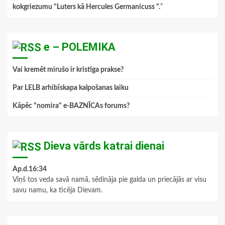
kokgriezumu "Luters kā Hercules Germanicuss ".
”
e – POLEMIKA
Vai kremēt mirušo ir kristīga prakse?
Par LELB arhibīskapa kalpošanas laiku
Kāpēc "nomira" e-BAZNĪCAs forums?
Dieva vārds katrai dienai
Ap.d.16:34
Viņš tos veda savā namā, sēdināja pie galda un priecājās ar visu
savu namu, ka ticēja Dievam.