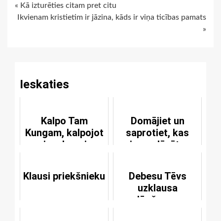
Continue
« Kā izturēties citam pret citu
Ikvienam kristietim ir jāzina, kāds ir viņa ticības pamats
Reading
»
Ieskaties
Kalpo Tam
Domājiet un
Kungam, kalpojot
saprotiet, kas
saviem kungiem
jums dāvāts
Kristū
Klausi priekšnieku
Debesu Tēvs
uzklausa
lūgšanas