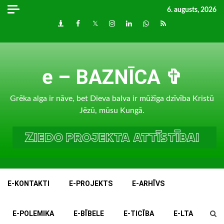
Skip
6. augusts, 2026
to
Draugiem
Facebook
Twitter
Instagram
LinkedIn
whatsapp
RSS
content
e – BAZNĪCA ✞
Grēka alga ir nāve, bet Dieva balva ir mūžīga dzīvība Kristū
Jēzū, mūsu Kungā.
E-KONTAKTI
E-PROJEKTS
E-ARHĪVS
E-POLEMIKA
E-BĪBELE
E-TICĪBA
E-LTA