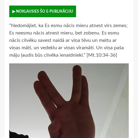
▶ NOKLAUSIES ŠO E-PUBLIKĀCIJU
“Nedomājiet, ka Es esmu nācis mieru atnest virs zemes;
Es neesmu nācis atnest mieru, bet zobenu. Es esmu
nācis cilvēku savest naidā ar viņa tēvu un meitu ar
viņas māti, un vedeklu ar viņas vīramāti. Un viņa paša
māju ļaudis būs cilvēka ienaidnieki.” [Mt.10:34-36]