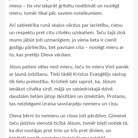
miesa – tie visi labprāt gribētu nodibināt un noslēgt
mieru, tomēr tikai pēc saviem noteikumiem.
Arī sabiedrība runā skaļus vārdus par iecietību, cieņu
un respektu pret citu cilvēku uzskatiem. Taču šajā ziņā
mums jābūt ļoti uzmanīgiem, jo viena lieta ir cienīt
godīgu pārliecību, bet pavisam cita – noslēgt mieru ar
to, kas pretējs Dieva vārdam.
Jēzus patiesi vēlas nest mieru, taču šo mieru Viņš panāk
ar ļaunā izdzīšanu. Tieši tādēļ Kristus Evaņģēlijs sastop
tik lielu pretestību. Kristieši labi saprot, ka, Jēzum
ienākot cilvēka sirdī, mājā un sabiedriskajā dzīvē,
daudzām lietām jātop šķīstītām un izmēztām. Protams,
tas neizbēgami izraisa savstarpēju nemieru un cīņu.
Dieva bērni šo nemieru un cīņas ļoti pārdzīvo. Ģimenei
taču jādzīvo vienotā ticībā Jēzum, tomēr bieži notiek tā,
ka divi nostājas pret trim un trīs pret diviem, un