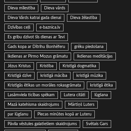
Dieva mīlestība
Dieva vārds
Dieva Vārds katrai gada dienai
Dieva žēlastība
Dzīvības ceļš
e-baznica.lv
Es gribu dzīvot šīs dienas ar Tevi
Gads kopa ar Dītrihu Bonhēferu
grēku piedošana
Ikdienas ar Pirmo Mozus grāmatu
Ikdienas meditācijas
Jēzus Kristus
Kristība
Kristīgā dogmatika
Kristīgā dzīve
kristīgā mācība
kristīgā mūzika
Kristīgās ētikas un morāles rokasgrāmata
kristīgā ētika
Lasāmviela ticības spēkam
Lutera citāti
lūgšana
Mazā katehisma skaidrojums
Mārtiņš Luters
par lūgšanu
Piecas minūtes kopā ar Luteru
Pāvila vēstules galatiešiem skaidrojums
Svētais Gars