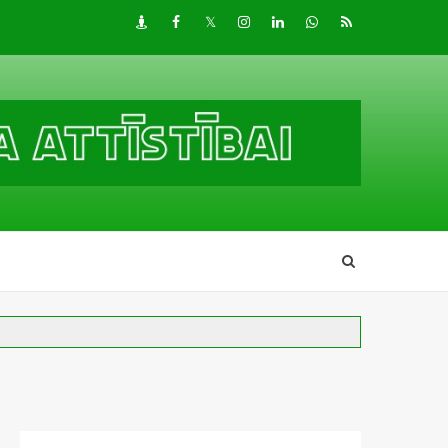
Draugiem
Facebook
Twitter
Instagram
LinkedIn
whatsapp
RSS