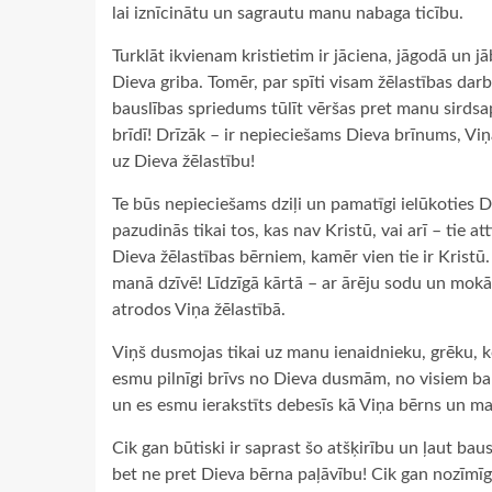
lai iznīcinātu un sagrautu manu nabaga ticību.
Turklāt ikvienam kristietim ir jāciena, jāgodā un jāb
Dieva griba. Tomēr, par spīti visam žēlastības da
bauslības spriedums tūlīt vēršas pret manu sirdsap
brīdī! Drīzāk – ir nepieciešams Dieva brīnums, Viņ
uz Dieva žēlastību!
Te būs nepieciešams dziļi un pamatīgi ielūkoties Di
pazudinās tikai tos, kas nav Kristū, vai arī – tie at
Dieva žēlastības bērniem, kamēr vien tie ir Kristū.
manā dzīvē! Līdzīgā kārtā – ar ārēju sodu un mok
atrodos Viņa žēlastībā.
Viņš dusmojas tikai uz manu ienaidnieku, grēku, k
esmu pilnīgi brīvs no Dieva dusmām, no visiem b
un es esmu ierakstīts debesīs kā Viņa bērns un ma
Cik gan būtiski ir saprast šo atšķirību un ļaut ba
bet ne pret Dieva bērna paļāvību! Cik gan nozīmīgi