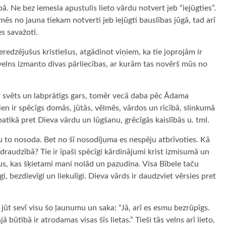
ā. Ne bez iemesla apustulis lieto vārdu notvert jeb “iejūgties”.
mēs no jauna tiekam notverti jeb iejūgti bauslības jūgā, tad arī
s savažoti.
ieredzējušus kristiešus, atgādinot viņiem, ka tie joprojām ir
 velns izmanto divas pārliecības, ar kurām tas novērš mūs no
 svēts un labprātīgs gars, tomēr vecā daba pēc Ādama
ien ir spēcīgs domās, jūtās, vēlmēs, vārdos un rīcībā, slinkumā
tikā pret Dieva vārdu un lūgšanu, grēcīgās kaislībās u. tml.
su to nosoda. Bet no šī nosodījuma es nespēju atbrīvoties. Kā
 draudzībā? Tie ir īpaši spēcīgi kārdinājumi krist izmisumā un
s, kas šķietami mani nolād un pazudina. Visa Bībele taču
i, bezdievīgi un liekulīgi. Dieva vārds ir daudzviet vērsies pret
ūt sevī visu šo ļaunumu un saka: “Jā, arī es esmu bezrūpīgs.
ā būtībā ir atrodamas visas šīs lietas.” Tieši tās velns arī lieto,