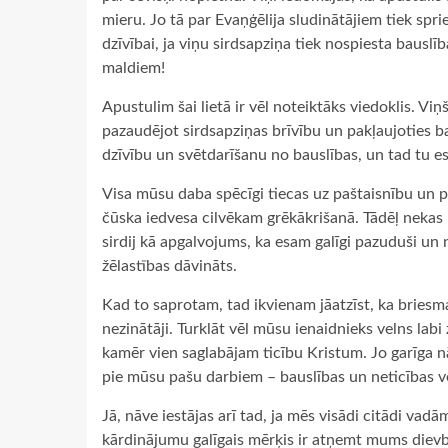
mieru. Jo tā par Evaņģēlija sludinātājiem tiek spries
dzīvībai, ja viņu sirdsapziņa tiek nospiesta bauslī
maldiem!
Apustulim šai lietā ir vēl noteiktāks viedoklis. V
pazaudējot sirdsapziņas brīvību un pakļaujoties ba
dzīvību un svētdarīšanu no bauslības, un tad tu es
Visa mūsu daba spēcīgi tiecas uz paštaisnību un pa
čūska iedvesa cilvēkam grēkākrišanā. Tādēļ nekas n
sirdij kā apgalvojums, ka esam galīgi pazuduši un 
žēlastības dāvināts.
Kad to saprotam, tad ikvienam jāatzīst, ka briesm
nezinātāji. Turklāt vēl mūsu ienaidnieks velns labi
kamēr vien saglabājam ticību Kristum. Jo garīga nā
pie mūsu pašu darbiem – bauslības un neticības ve
Jā, nāve iestājas arī tad, ja mēs visādi citādi vadā
kārdinājumu galīgais mērķis ir atņemt mums dievbēr