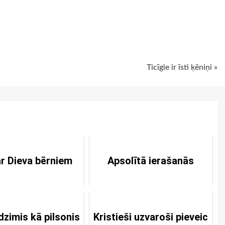
ugiem
Ticīgie ir īsti ķēniņi »
ar Dieva bērniem
Apsolītā ierašanās
dzimis kā pilsonis
Kristieši uzvaroši pieveic