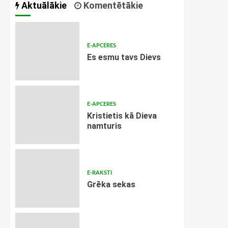
Aktuālākie
Komentētākie
E-APCERES
Es esmu tavs Dievs
E-APCERES
Kristietis kā Dieva
namturis
E-RAKSTI
Grēka sekas