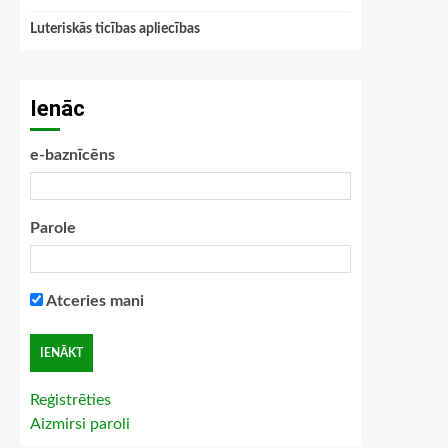
Luteriskās ticības apliecības
Ienāc
e-baznīcēns
Parole
Atceries mani
Reģistrēties
Aizmirsi paroli