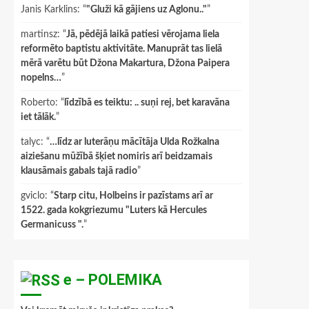
Janis Karklins
: “
"Gluži kā gājiens uz Aglonu.."
”
martinsz
: “
Jā, pēdējā laikā patiesi vērojama liela
reformēto baptistu aktivitāte. Manuprāt tas lielā
mērā varētu būt Džona Makartura, Džona Paipera
nopelns…
”
Roberto
: “
līdzībā es teiktu: .. suņi rej, bet karavāna
iet tālāk.
”
talyc
: “
…līdz ar luterāņu mācītāja Ulda Rožkalna
aiziešanu mūžībā šķiet nomiris arī beidzamais
klausāmais gabals tajā radio
”
gviclo
: “
Starp citu, Holbeins ir pazīstams arī ar
1522. gada kokgriezumu "Luters kā Hercules
Germanicuss ".
”
e – POLEMIKA