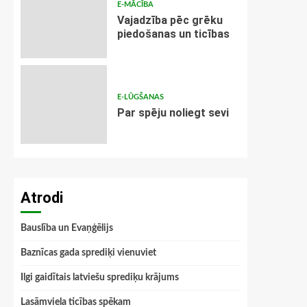
E-MĀCĪBA
Vajadzība pēc grēku
piedošanas un ticības
E-LŪGŠANAS
Par spēju noliegt sevi
Atrodi
Bauslība un Evaņģēlijs
Baznīcas gada sprediķi vienuviet
Ilgi gaidītais latviešu sprediķu krājums
Lasāmviela ticības spēkam