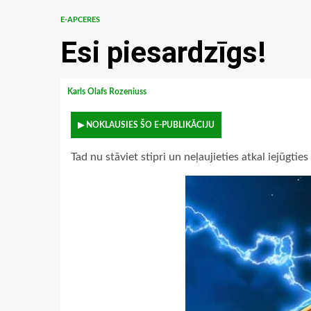
E-APCERES
Esi piesardzīgs!
Karls Olafs Rozeniuss
▶ NOKLAUSIES ŠO E-PUBLIKĀCIJU
Tad nu stāviet stipri un neļaujieties atkal iejūgties 