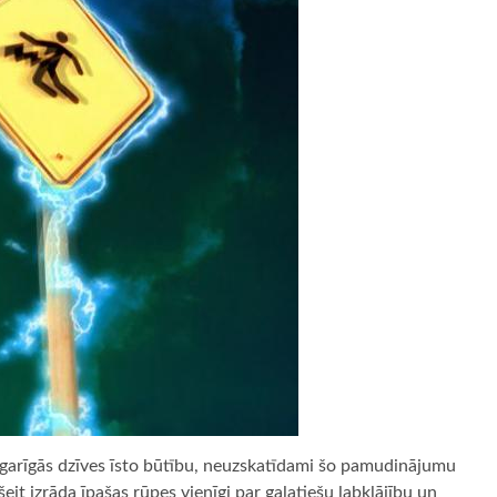
ar garīgās dzīves īsto būtību, neuzskatīdami šo pamudinājumu
šeit izrāda īpašas rūpes vienīgi par galatiešu labklājību un