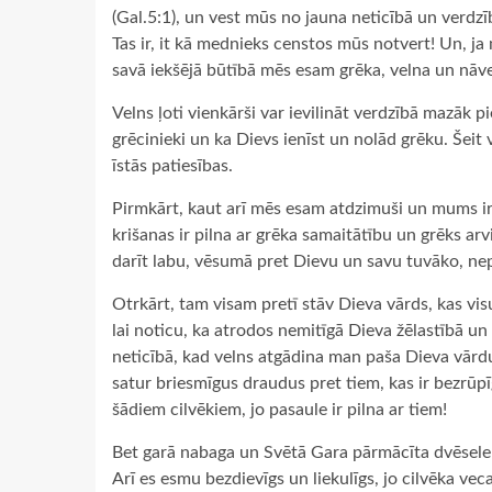
(Gal.5:1), un vest mūs no jauna neticībā un verdzīb
Tas ir, it kā mednieks censtos mūs notvert! Un, ja 
savā iekšējā būtībā mēs esam grēka, velna un nāve
Velns ļoti vienkārši var ievilināt verdzībā mazāk p
grēcinieki un ka Dievs ienīst un nolād grēku. Šeit
īstās patiesības.
Pirmkārt, kaut arī mēs esam atdzimuši un mums ir
krišanas ir pilna ar grēka samaitātību un grēks arv
darīt labu, vēsumā pret Dievu un savu tuvāko, nepa
Otrkārt, tam visam pretī stāv Dieva vārds, kas vi
lai noticu, ka atrodos nemitīgā Dieva žēlastībā un
neticībā, kad velns atgādina man paša Dieva vārdu
satur briesmīgus draudus pret tiem, kas ir bezrūpīg
šādiem cilvēkiem, jo pasaule ir pilna ar tiem!
Bet garā nabaga un Svētā Gara pārmācīta dvēsele j
Arī es esmu bezdievīgs un liekulīgs, jo cilvēka vecaj