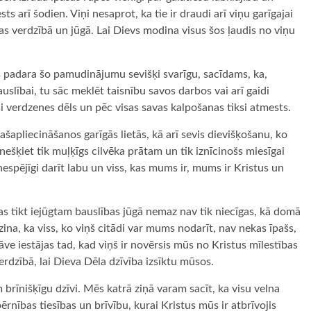
ts arī šodien. Viņi nesaprot, ka tie ir draudi arī viņu garīgajai
bas verdzībā un jūgā. Lai Dievs modina visus šos ļaudis no viņu
iņš padara šo pamudinājumu sevišķi svarīgu, sacīdams, ka,
uslībai, tu sāc meklēt taisnību savos darbos vai arī gaidi
i verdzenes dēls un pēc visas savas kalpošanas tiksi atmests.
šapliecināšanos garīgās lietās, kā arī sevis dievišķošanu, ko
ešķiet tik muļķīgs cilvēka prātam un tik iznīcinošs miesīgai
nespējīgi darīt labu un viss, kas mums ir, mums ir Kristus un
as tikt iejūgtam bauslības jūgā nemaz nav tik niecīgas, kā domā
 zina, ka viss, ko viņš citādi var mums nodarīt, nav nekas īpašs,
ve iestājas tad, kad viņš ir novērsis mūs no Kristus mīlestības
rdzībā, lai Dieva Dēla dzīvība izsīktu mūsos.
m brīnišķīgu dzīvi. Mēs katrā ziņā varam sacīt, ka visu velna
nības tiesības un brīvību, kurai Kristus mūs ir atbrīvojis