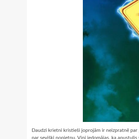
Daudzi krietni kristieši joprojām ir neizpratnē p
par sevišķi nopietnu. Viņi iedomājas, ka apustulis 