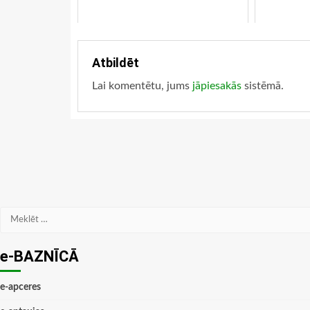
Atbildēt
Lai komentētu, jums
jāpiesakās
sistēmā.
Meklēt:
e-BAZNĪCĀ
e-apceres