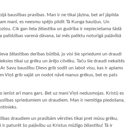
ijā bauslības prasības. Man ir ne tikai jāzina, bet arī jāpilda
rbam manī, es neesmu spējis pildīt Tā Kunga baušļus. Un
ziņu. Cik gan liela žēlastība un gudrība ir nepieciešama šādā
a palīdzības varenā dāvana, lai mēs paliktu noturīgā paļāvībā
eva žēlastības derības būtībā, jo visi šie spriedumi un draudi
tieksies tikai uz grēku un ārējo cilvēku. Taču šie draudi nekaitēs
 Ar Savu bauslību Dievs grib sodīt un labot visu, kas ir aplams
ām Viņš grib vajāt un nodot nāvē manus grēkus, bet es pats
o ienīst arī mans gars. Bet uz mani Viņš nedusmojas. Kristū es
auslības spriedumiem un draudiem. Man ir nemitīga piedošana,
ntinieks.
uslības draudiem un prasībām vērsties tikai pret mūsu grēku,
 ir paturēt šo paļāvību uz Kristus mūžīgo žēlastību! Tā ir