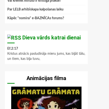
Vai kremēt mirušo ir kristīga prakse?
Par LELB arhibīskapa kalpošanas laiku
Kāpēc "nomira" e-BAZNĪCAs forums?
Dieva vārds katrai dienai
Ef.2:17
Kristus atnācis pasludināja mieru jums, kas bijāt tālu,
un tiem, kas bija tuvu,
Animācijas filma