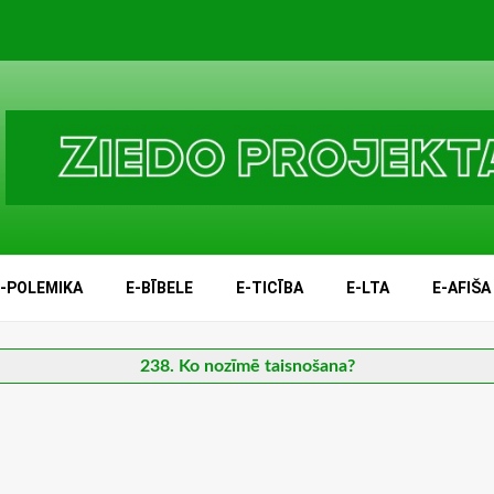
E-POLEMIKA
E-BĪBELE
E-TICĪBA
E-LTA
E-AFIŠA
238. Ko nozīmē taisnošana?