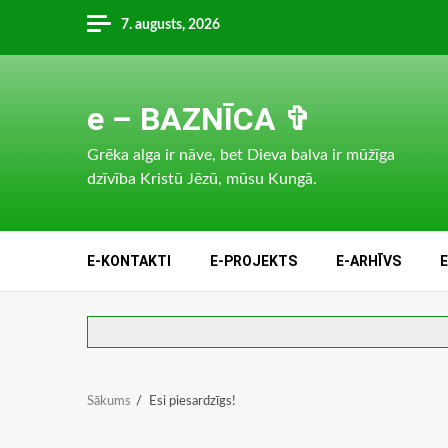
Skip
7. augusts, 2026
to
content
e – BAZNĪCA ✞
Grēka alga ir nāve, bet Dieva balva ir mūžīga
dzīvība Kristū Jēzū, mūsu Kungā.
E-KONTAKTI
E-PROJEKTS
E-ARHĪVS
Sākums
Esi piesardzīgs!