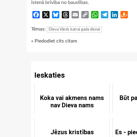
īstenā brīvība no bauslības.
Facebook
X
Bluesky
Threads
Email
Copy
WhatsApp
Telegram
LinkedIn
Dra
Link
Tēmas:
Dieva Vārds katrai gada dienai
Continue
« Piedodiet cits citam
Reading
Ieskaties
Koka vai akmens nams
Būt p
nav Dieva nams
Jēzus kristības
Es - pie