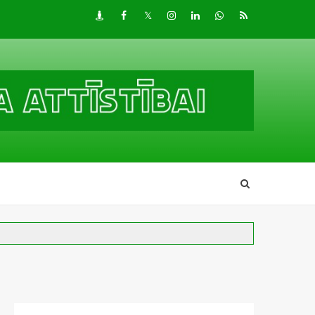
Draugiem
Facebook
Twitter
Instagram
LinkedIn
whatsapp
RSS