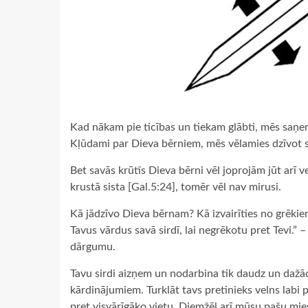
Kad nākam pie ticības un tiekam glābti, mēs saņem
Kļūdami par Dieva bērniem, mēs vēlamies dzīvot s
Bet savās krūtīs Dieva bērni vēl joprojām jūt arī 
krustā sista [Gal.5:24], tomēr vēl nav mirusi.
Kā jādzīvo Dieva bērnam? Kā izvairīties no grēkie
Tavus vārdus savā sirdī, lai negrēkotu pret Tevi.” 
dārgumu.
Tavu sirdi aizņem un nodarbina tik daudz un dažādas
kārdinājumiem. Turklāt tavs pretinieks velns labi 
pret visvārīgāko vietu. Diemžēl arī mūsu pašu mi