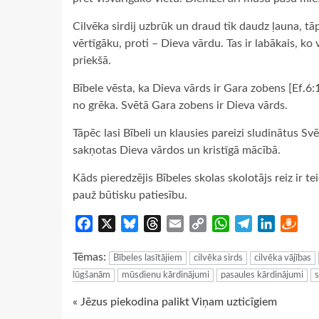
Cilvēka sirdij uzbrūk un draud tik daudz ļauna, tāp
vērtīgāku, proti – Dieva vārdu. Tas ir labākais, ko 
priekšā.
Bībele vēsta, ka Dieva vārds ir Gara zobens [Ef.6:1
no grēka. Svētā Gara zobens ir Dieva vārds.
Tāpēc lasi Bībeli un klausies pareizi sludinātus Svē
sakņotas Dieva vārdos un kristīgā mācībā.
Kāds pieredzējis Bībeles skolas skolotājs reiz ir t
pauž būtisku patiesību.
Facebook
X
Bluesky
Threads
Email
Copy
WhatsApp
Telegram
LinkedIn
Dra
Link
Tēmas:
Bībeles lasītājiem
cilvēka sirds
cilvēka vājības
lūgšanām
mūsdienu kārdinājumi
pasaules kārdinājumi
s
Continue
« Jēzus piekodina palikt Viņam uzticīgiem