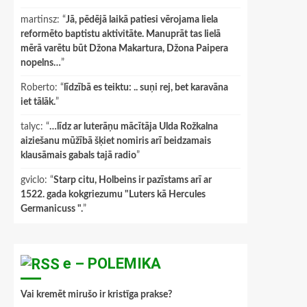
martinsz
: “
Jā, pēdējā laikā patiesi vērojama liela
reformēto baptistu aktivitāte. Manuprāt tas lielā
mērā varētu būt Džona Makartura, Džona Paipera
nopelns…
”
Roberto
: “
līdzībā es teiktu: .. suņi rej, bet karavāna
iet tālāk.
”
talyc
: “
…līdz ar luterāņu mācītāja Ulda Rožkalna
aiziešanu mūžībā šķiet nomiris arī beidzamais
klausāmais gabals tajā radio
”
gviclo
: “
Starp citu, Holbeins ir pazīstams arī ar
1522. gada kokgriezumu "Luters kā Hercules
Germanicuss ".
”
e – POLEMIKA
Vai kremēt mirušo ir kristīga prakse?