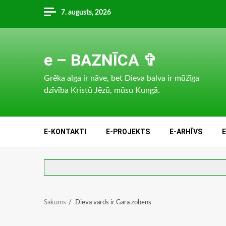
Skip
7. augusts, 2026
to
content
e – BAZNĪCA ✞
Grēka alga ir nāve, bet Dieva balva ir mūžīga
dzīvība Kristū Jēzū, mūsu Kungā.
E-KONTAKTI
E-PROJEKTS
E-ARHĪVS
Sākums
Dieva vārds ir Gara zobens