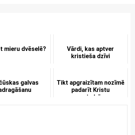
ūt mieru dvēselē?
Vārdi, kas aptver
kristieša dzīvi
čūskas galvas
Tikt apgraizītam nozīmē
adragāšanu
padarīt Kristu
nevajadzīgu