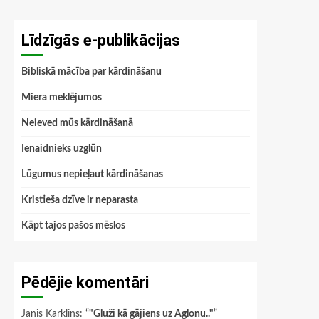
Līdzīgās e-publikācijas
Bibliskā mācība par kārdināšanu
Miera meklējumos
Neieved mūs kārdināšanā
Ienaidnieks uzglūn
Lūgumus nepieļaut kārdināšanas
Kristieša dzīve ir neparasta
Kāpt tajos pašos mēslos
Pēdējie komentāri
Janis Karklins
: “
"Gluži kā gājiens uz Aglonu.."
”