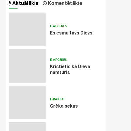
Aktuālākie
Komentētākie
E-APCERES
Es esmu tavs Dievs
E-APCERES
Kristietis kā Dieva
namturis
E-RAKSTI
Grēka sekas