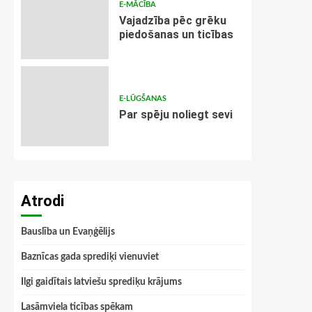
E-MĀCĪBA
Vajadzība pēc grēku
piedošanas un ticības
E-LŪGŠANAS
Par spēju noliegt sevi
Atrodi
Bauslība un Evaņģēlijs
Baznīcas gada sprediķi vienuviet
Ilgi gaidītais latviešu sprediķu krājums
Lasāmviela ticības spēkam