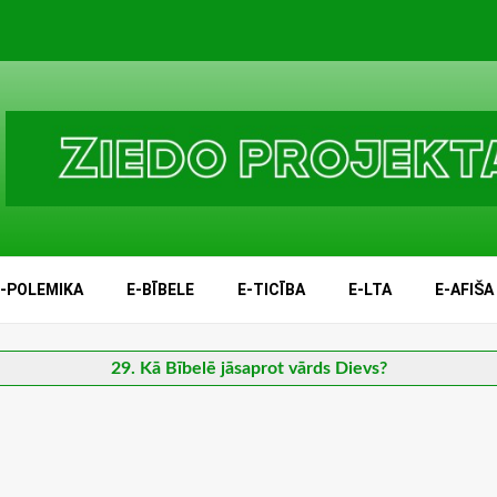
E-POLEMIKA
E-BĪBELE
E-TICĪBA
E-LTA
E-AFIŠA
29. Kā Bībelē jāsaprot vārds Dievs?