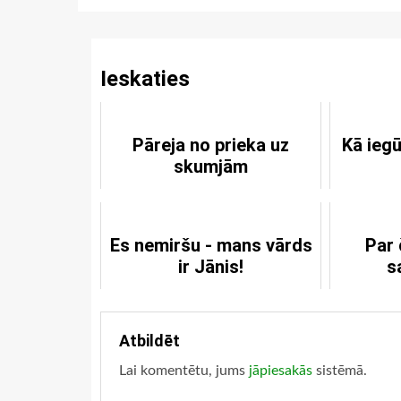
Reading
Ieskaties
Pāreja no prieka uz
Kā ieg
skumjām
Es nemiršu - mans vārds
Par 
ir Jānis!
s
Atbildēt
Lai komentētu, jums
jāpiesakās
sistēmā.