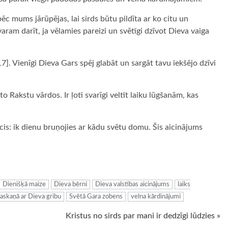
ēc mums jārūpējas, lai sirds būtu pildīta ar ko citu un
varam darīt, ja vēlamies pareizi un svētīgi dzīvot Dieva vaiga
7]. Vienīgi Dieva Gars spēj glabāt un sargāt tavu iekšējo dzīvi
to Rakstu vārdos. Ir ļoti svarīgi veltīt laiku lūgšanām, kas
eicis: ik dienu bruņojies ar kādu svētu domu. Šis aicinājums
ugiem
Dienišķā maize
Dieva bērni
Dieva valstības aicinājums
laiks
askaņā ar Dieva gribu
Svētā Gara zobens
velna kārdinājumi
Kristus no sirds par mani ir dedzīgi lūdzies »