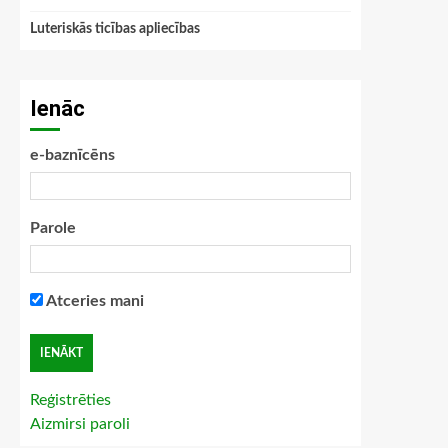
Luteriskās ticības apliecības
Ienāc
e-baznīcēns
Parole
Atceries mani
Reģistrēties
Aizmirsi paroli