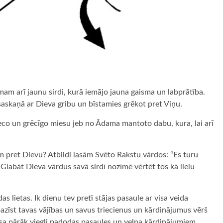
am arī jaunu sirdi, kurā iemājo jauna gaisma un labprātība.
askaņā ar Dieva gribu un bīstamies grēkot pret Viņu.
veco un grēcīgo miesu jeb no Ādama mantoto dabu, kura, lai arī
m pret Dievu? Atbildi lasām Svēto Rakstu vārdos: “Es turu
– Glabāt Dieva vārdus savā sirdī nozīmē vērtēt tos kā lielu
 lietas. Ik dienu tev pretī stājas pasaule ar visa veida
pazīst tavas vājības un savus triecienus un kārdinājumus vērš
esa pārāk viegli padodas pasaules un velna kārdinājumiem.