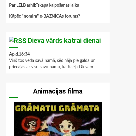
Par LELB arhibīskapa kalpošanas laiku
Kāpēc "nomira" e-BAZNĪCAs forums?
Dieva vārds katrai dienai
Ap.d.16:34
Viņš tos veda savā namā, sēdināja pie galda un
priecājās ar visu savu namu, ka ticēja Dievam.
Animācijas filma