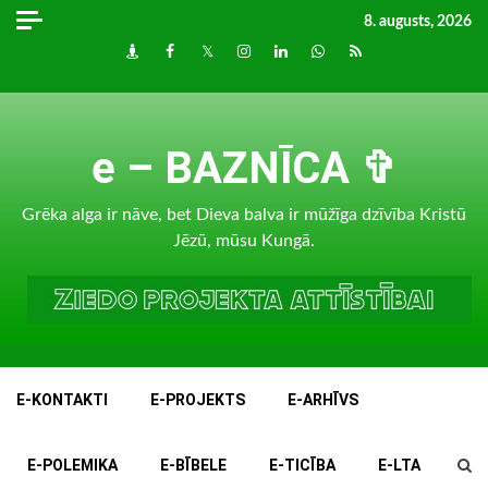
Skip
8. augusts, 2026
to
Draugiem
Facebook
Twitter
Instagram
LinkedIn
whatsapp
RSS
content
e – BAZNĪCA ✞
Grēka alga ir nāve, bet Dieva balva ir mūžīga dzīvība Kristū
Jēzū, mūsu Kungā.
E-KONTAKTI
E-PROJEKTS
E-ARHĪVS
E-POLEMIKA
E-BĪBELE
E-TICĪBA
E-LTA