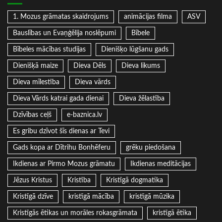
1. Mozus grāmatas skaidrojums
animācijas filma
ASV
Bauslības un Evaņģēlija noslēpumi
Bībele
Bībeles mācības studijas
Dienišķo lūgšanu gads
Dienišķā maize
Dieva Dēls
Dieva likums
Dieva mīlestība
Dieva vārds
Dieva Vārds katrai gada dienai
Dieva žēlastība
Dzīvības ceļš
e-baznica.lv
Es gribu dzīvot šīs dienas ar Tevi
Gads kopa ar Dītrihu Bonhēferu
grēku piedošana
Ikdienas ar Pirmo Mozus grāmatu
Ikdienas meditācijas
Jēzus Kristus
Kristība
Kristīgā dogmatika
Kristīgā dzīve
kristīgā mācība
kristīgā mūzika
Kristīgās ētikas un morāles rokasgrāmata
kristīgā ētika