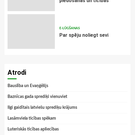
piedošanas un ticības
E-LŪGŠANAS
Par spēju noliegt sevi
Atrodi
Bauslība un Evaņģēlijs
Baznīcas gada sprediķi vienuviet
Ilgi gaidītais latviešu sprediķu krājums
Lasāmviela ticības spēkam
Luteriskās ticības apliecības