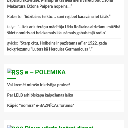
baptistu aktivitāte. Manuprāt tas lielā mērā varētu būt Džona
Makartura, Džona Paipera nopelns…
”
Roberto
: “
līdzībā es teiktu: .. suņi rej, bet karavāna iet tālāk.
”
talyc
: “
…līdz ar luterāņu mācītāja Ulda Rožkalna aiziešanu mūžībā
šķiet nomiris arī beidzamais klausāmais gabals tajā radio
”
gviclo
: “
Starp citu, Holbeins ir pazīstams arī ar 1522. gada
kokgriezumu "Luters kā Hercules Germanicuss ".
”
e – POLEMIKA
Vai kremēt mirušo ir kristīga prakse?
Par LELB arhibīskapa kalpošanas laiku
Kāpēc "nomira" e-BAZNĪCAs forums?