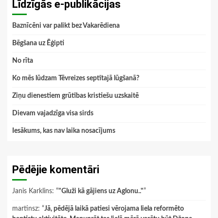
Līdzīgās e-publikācijas
Baznīcēni var palikt bez Vakarēdiena
Bēgšana uz Ēģipti
No rīta
Ko mēs lūdzam Tēvreizes septītajā lūgšanā?
Ziņu dienestiem grūtības kristiešu uzskaitē
Dievam vajadzīga visa sirds
Iesākums, kas nav laika nosacījums
Pēdējie komentāri
Janis Karklins
: “
"Gluži kā gājiens uz Aglonu.."
”
martinsz
: “
Jā, pēdējā laikā patiesi vērojama liela reformēto