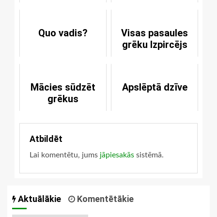
Quo vadis?
Visas pasaules
grēku Izpircējs
Mācies sūdzēt
Apslēptā dzīve
grēkus
Atbildēt
Lai komentētu, jums
jāpiesakās
sistēmā.
Aktuālākie
Komentētākie