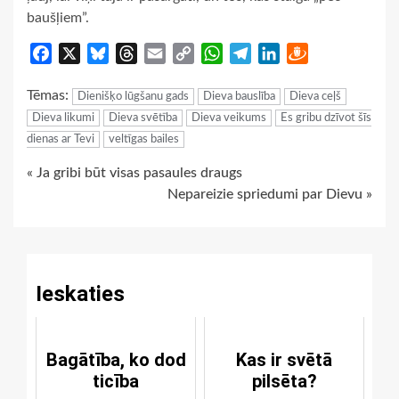
baušļiem”.
Facebook
X
Bluesky
Threads
Email
Copy
WhatsApp
Telegram
LinkedIn
Draugiem
Link
Tēmas:
Dienišķo lūgšanu gads
Dieva bauslība
Dieva ceļš
Dieva likumi
Dieva svētība
Dieva veikums
Es gribu dzīvot šīs
dienas ar Tevi
veltīgas bailes
Continue
« Ja gribi būt visas pasaules draugs
Nepareizie spriedumi par Dievu »
Reading
Ieskaties
Bagātība, ko dod
Kas ir svētā
ticība
pilsēta?