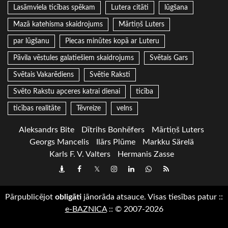
Lasāmviela ticības spēkam
Lutera citāti
lūgšana
Mazā katehisma skaidrojums
Mārtiņš Luters
par lūgšanu
Piecas minūtes kopā ar Luteru
Pāvila vēstules galatiešiem skaidrojums
Svētais Gars
Svētais Vakarēdiens
Svētie Raksti
Svēto Rakstu apceres katrai dienai
ticība
ticības realitāte
Tēvreize
velns
Aleksandrs Bite
Dītrihs Bonhēfers
Mārtiņš Luters
Georgs Mancelis
Ilārs Plūme
Markku Särelä
Karls F. V. Valters
Hermanis Zasse
Draugiem
Facebook
Twitter
Instagram
LinkedIn
whatsapp
RSS
Pārpublicējot
obligāti
jānorāda atsauce. Visas tiesības patur
::
e-BAZNICA
::
© 2007-2026