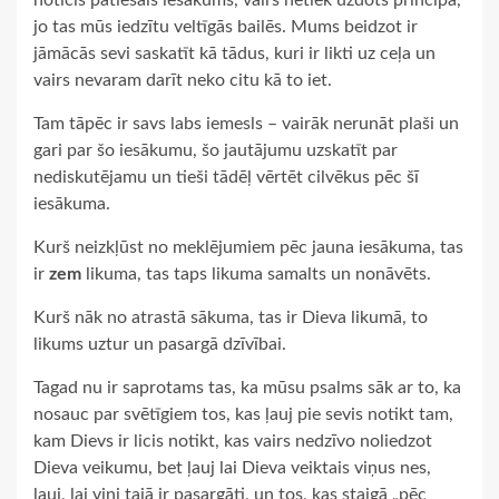
noticis patiesais iesākums, vairs netiek uzdots principā,
jo tas mūs iedzītu veltīgās bailēs. Mums beidzot ir
jāmācās sevi saskatīt kā tādus, kuri ir likti uz ceļa un
vairs nevaram darīt neko citu kā to iet.
Tam tāpēc ir savs labs iemesls – vairāk nerunāt plaši un
gari par šo iesākumu, šo jautājumu uzskatīt par
nediskutējamu un tieši tādēļ vērtēt cilvēkus pēc šī
iesākuma.
Kurš neizkļūst no meklējumiem pēc jauna iesākuma, tas
ir
zem
likuma, tas taps likuma samalts un nonāvēts.
Kurš nāk no atrastā sākuma, tas ir Dieva likumā, to
likums uztur un pasargā dzīvībai.
Tagad nu ir saprotams tas, ka mūsu psalms sāk ar to, ka
nosauc par svētīgiem tos, kas ļauj pie sevis notikt tam,
kam Dievs ir licis notikt, kas vairs nedzīvo noliedzot
Dieva veikumu, bet ļauj lai Dieva veiktais viņus nes,
ļauj, lai viņi tajā ir pasargāti, un tos, kas staigā „pēc