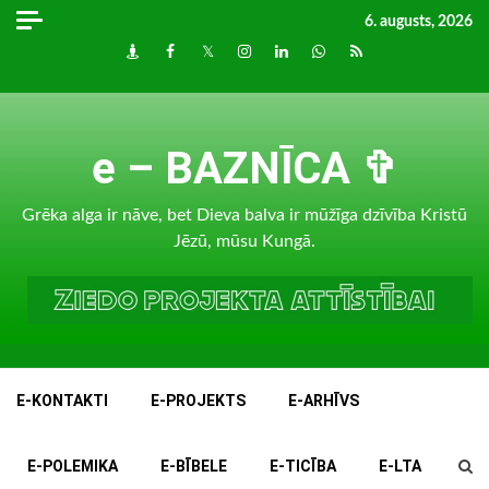
Skip
6. augusts, 2026
to
Draugiem
Facebook
Twitter
Instagram
LinkedIn
whatsapp
RSS
content
e – BAZNĪCA ✞
Grēka alga ir nāve, bet Dieva balva ir mūžīga dzīvība Kristū
Jēzū, mūsu Kungā.
E-KONTAKTI
E-PROJEKTS
E-ARHĪVS
E-POLEMIKA
E-BĪBELE
E-TICĪBA
E-LTA