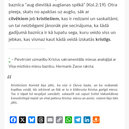
baznīca “aug dievišķā augšanas spēkā” (Kol.2:19). Otra
pieeja, skats no apakšas uz augšu, sāk ar
cilvēkiem
jeb
kristiešiem
, kas ir redzami un saskaitāmi,
un tai neizbēgami jānonāk pie secinājuma, ka šādā
gadījumā baznīca ir kā lupatu sega, kuru veido viss un
jebkas, kas vismaz kaut kādā veidā izskatās
kristīgs
.
*
– Pievērsiet uzmanību Kristus sakramentālās miesas analoģijai ar
Viņa mistisko miesu baznīcu. Hermanis Zasse raksta:
Kristiešiem Korintā bija jātic, ka viņi ir Dieva tauta, un ka redzamās
kopības veidā, tās iekšienē un līdz ar to ir klātesoša Kristus garīgā miesa.
Tas ir tāpat kā nespējot saredzēt, sataustīt vai sajust Svētā Vakarēdiena
konsekrētajā maizē un vīnā patiesu Kristus miesu un asinis, viņiem bija tām
jātic.
Facebook
X
Bluesky
Threads
Email
Copy
WhatsApp
Telegram
LinkedIn
Draugiem
Link