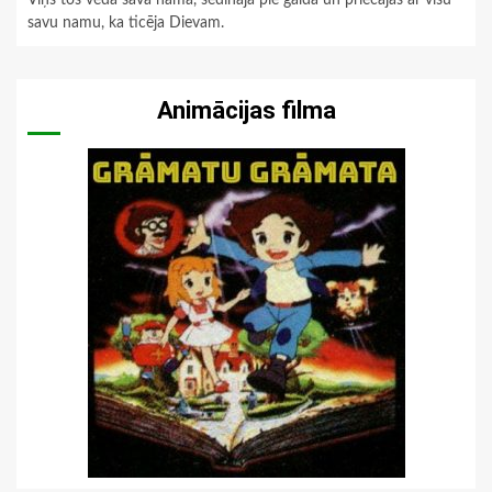
Viņš tos veda savā namā, sēdināja pie galda un priecājās ar visu
savu namu, ka ticēja Dievam.
Animācijas filma