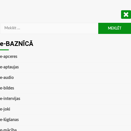
Meklēt:
e-BAZNĪCĀ
e-apceres
e-aptaujas
e-audio
e-bildes
e-intervijas
e-joki
e-lūgšanas
e-mācība