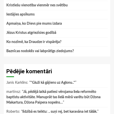
Kristiešu vienotība vienmēr nes svētību
Iestājies apsīkums
Apmaiņa, ko Dievs pie mums izdara
Jēzus Kristus atgriezīsies godībā
Ko nozīmē, ka Draudze ir vispārēja?
Baznīcas nodoklis vai labprātīgs ziedojums?
Pēdējie komentāri
Janis Karklins
: “
"Gluži kā gājiens uz Aglonu.."
”
martinsz
: “
Jā, pēdējā laikā patiesi vērojama liela reformēto
baptistu aktivitāte. Manuprāt tas lielā mērā varētu būt Džona
Makartura, Džona Paipera nopelns…
”
Roberto
: “
līdzībā es teiktu: .. suņi rej, bet karavāna iet tālāk.
”