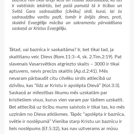
Baznīca nav tikai ārējo lietu un rituālu sadraudzība, kā tas
ir valstiskās iekārtās, bet pašā pamatā tā ir ticības un
Svētā Gara sadraudzība [cilvēku] sirdī, kurai, lai šo
sadraudzību varētu pazīt, tomēr ir ārējās zīmes, proti,
skaidrā Evaņģēlija mācība un sakramentu pārvaldīšana
saskaņā ar Kristus Evaņģēliju.
Tātad, vai baznīca ir saskaitāma? Ir, bet tikai tad, ja
skaitīšanu veic Dievs (Rom.11:3–4, sk. 2.Tim.2:19). Pat
slavenais Vasarsvētkos atgriezto skaits – 3000 ir tikai
aptuvens, nevis precīzs skaitlis (Ap.d.2:41). Mēs
nevaram pārbaudīt citu cilvēku sirdis attiecībā uz
dzīvību, kas “līdz ar Kristu ir apslēpta Dievā” (Kol.3:3).
Saskaņā ar mīlestības likumu mēs uzskatām par
kristiešiem visus, kurus vien varam par tādiem uzskatīt.
Bet attiecībā uz ticību mums saistošs ir tikai tas, ko mēs
uzzinām no Dieva atklāsmes. Tāpēc “apslēpta ir baznīca,
svētie ir noslēpumā” Vienība starp Kristu un baznīcu ir
liels noslēpums (Ef.5:32), kas nav uztverams ar mūsu