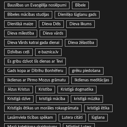
Bauslības un Evaņģēlija noslēpumi
Bībele
Bībeles mācības studijas
Dienišķo lūgšanu gads
Dienišķā maize
Dieva Dēls
Dieva likums
Dieva mīlestība
Dieva vārds
Dieva Vārds katrai gada dienai
Dieva žēlastība
Dzīvības ceļš
e-baznica.lv
Es gribu dzīvot šīs dienas ar Tevi
Gads kopa ar Dītrihu Bonhēferu
grēku piedošana
Ikdienas ar Pirmo Mozus grāmatu
Ikdienas meditācijas
Jēzus Kristus
Kristība
Kristīgā dogmatika
Kristīgā dzīve
kristīgā mācība
kristīgā mūzika
Kristīgās ētikas un morāles rokasgrāmata
kristīgā ētika
Lasāmviela ticības spēkam
Lutera citāti
lūgšana