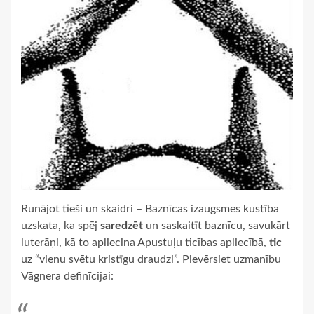
Runājot tieši un skaidri – Baznīcas izaugsmes kustība
uzskata, ka spēj
saredzēt
un saskaitīt baznīcu, savukārt
luterāņi, kā to apliecina Apustuļu ticības apliecībā,
tic
uz “vienu svētu kristīgu draudzi”. Pievērsiet uzmanību
Vāgnera definīcijai: