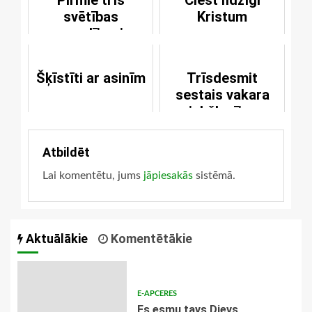
svētības
Kristum
apsolījumi
Šķīstīti ar asinīm
Trīsdesmit
sestais vakara
priekšlasījums
Atbildēt
Lai komentētu, jums
jāpiesakās
sistēmā.
Aktuālākie
Komentētākie
E-APCERES
Es esmu tavs Dievs