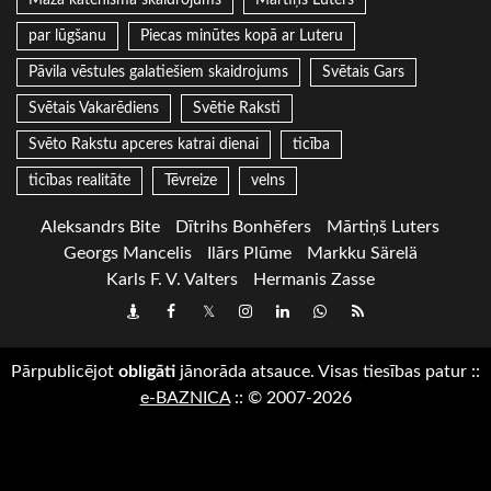
Mazā katehisma skaidrojums
Mārtiņš Luters
par lūgšanu
Piecas minūtes kopā ar Luteru
Pāvila vēstules galatiešiem skaidrojums
Svētais Gars
Svētais Vakarēdiens
Svētie Raksti
Svēto Rakstu apceres katrai dienai
ticība
ticības realitāte
Tēvreize
velns
Aleksandrs Bite
Dītrihs Bonhēfers
Mārtiņš Luters
Georgs Mancelis
Ilārs Plūme
Markku Särelä
Karls F. V. Valters
Hermanis Zasse
Draugiem
Facebook
Twitter
Instagram
LinkedIn
whatsapp
RSS
Pārpublicējot
obligāti
jānorāda atsauce. Visas tiesības patur
::
e-BAZNICA
::
© 2007-2026