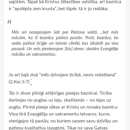
sajūtām. Tāpat kā Kristus žēlastības valstība, arī baznīca
ir “apslēpta zem krusta”, bet tāpēc tā ir jo reālāka.
Mēs arī nesapņojam šeit par Platona valsti, ..bet mēs
mācām, ka šī baznīca patiesi pastāv. Proti, baznīca, ko
veido patiesi ticīgie un taisnie cilvēki, kas izkaisīti pa visu
pasauli. Un mēs pievienojam [tās] zīmes: skaidro Evaņģēlija
mācību un sakramentus.
Jo arī šajā ziņā “mēs dzīvojam ticībā, nevis redzēšanā”
*
(2.Kor.5:7).
Tās ir divas pilnīgi atšķirīgas pieejas baznīcai. Ticība
darbojas no augšas uz leju, skatīšanās – no lejas uz
augšu. Pirmā pieeja sākas ar Kristu un nosaka baznīcu
Viņa tīrā Evaņģēlija un sakramentu ietvaros, kuros
vienīgajos tā pastāv, no kuriem saņem savu dzīvību un
patiesu kvalitatīvu izaugsmi. Tikai no sava Galvas