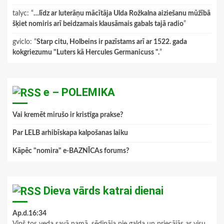
talyc
: “
…līdz ar luterāņu mācītāja Ulda Rožkalna aiziešanu mūžībā
šķiet nomiris arī beidzamais klausāmais gabals tajā radio
”
gviclo
: “
Starp citu, Holbeins ir pazīstams arī ar 1522. gada
kokgriezumu "Luters kā Hercules Germanicuss ".
”
e – POLEMIKA
Vai kremēt mirušo ir kristīga prakse?
Par LELB arhibīskapa kalpošanas laiku
Kāpēc "nomira" e-BAZNĪCAs forums?
Dieva vārds katrai dienai
Ap.d.16:34