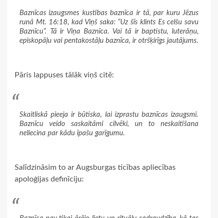
Baznīcas izaugsmes kustības baznīca ir tā, par kuru Jēzus
runā Mt. 16:18, kad Viņš saka: “Uz šīs klints Es celšu savu
Baznīcu”. Tā ir Viņa Baznīca. Vai tā ir baptistu, luterāņu,
episkopāļu vai pentakostāļu baznīca, ir otršķirīgs jautājums.
Pāris lappuses tālāk viņš citē:
Skaitliskā pieeja ir būtiska, lai izprastu baznīcas izaugsmi.
Baznīcu veido saskaitāmi cilvēki, un to neskaitīšana
neliecina par kādu īpašu garīgumu.
Salīdzināsim to ar Augsburgas ticības apliecības
apoloģijas definīciju: