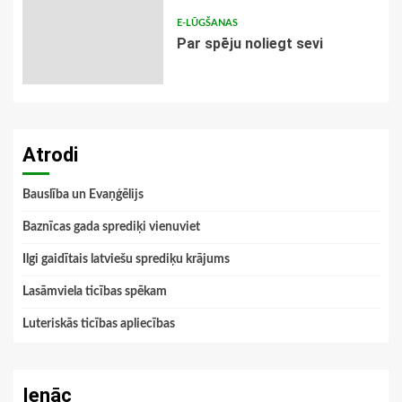
E-LŪGŠANAS
Par spēju noliegt sevi
Atrodi
Bauslība un Evaņģēlijs
Baznīcas gada sprediķi vienuviet
Ilgi gaidītais latviešu sprediķu krājums
Lasāmviela ticības spēkam
Luteriskās ticības apliecības
Ienāc