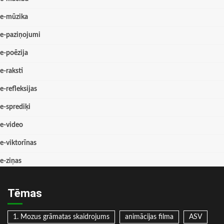
e-mūzika
e-paziņojumi
e-poēzija
e-raksti
e-refleksijas
e-sprediķi
e-video
e-viktorīnas
e-ziņas
Tēmas
1. Mozus grāmatas skaidrojums
animācijas filma
ASV