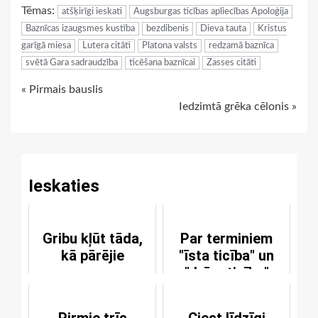
Tēmas:
atšķirīgi ieskati
Augsburgas ticības apliecības Apoloģija
Baznīcas izaugsmes kustība
bezdibenis
Dieva tauta
Kristus
garīgā miesa
Lutera citāti
Platona valsts
redzamā baznīca
svētā Gara sadraudzība
ticēšana baznīcai
Zasses citāti
Continue
« Pirmais bauslis
Iedzimtā grēka cēlonis »
Reading
Ieskaties
Gribu kļūt tāda,
Par terminiem
kā pārējie
"īsta ticība" un
"dzīva ticība"
Pirmie trīs
Ciest līdzīgi