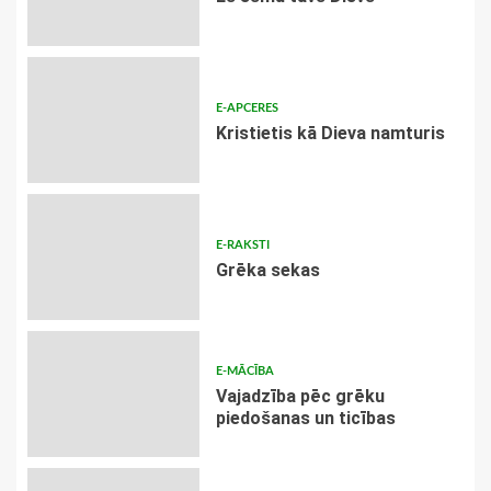
E-APCERES
Kristietis kā Dieva namturis
E-RAKSTI
Grēka sekas
E-MĀCĪBA
Vajadzība pēc grēku
piedošanas un ticības