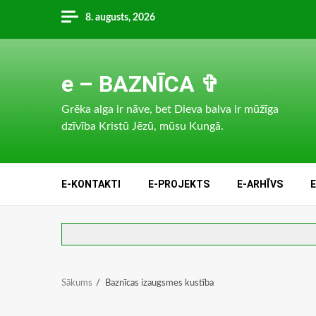
Skip
8. augusts, 2026
to
content
e – BAZNĪCA ✞
Grēka alga ir nāve, bet Dieva balva ir mūžīga
dzīvība Kristū Jēzū, mūsu Kungā.
E-KONTAKTI
E-PROJEKTS
E-ARHĪVS
Sākums
Baznīcas izaugsmes kustība