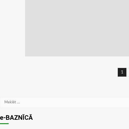
Zi
1
na
Meklēt:
e-BAZNĪCĀ