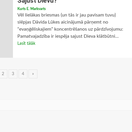
Sajust Dievu?
Kurts E. Markvarts
Vēl lielākas briesmas (un tās ir jau pavisam tuvu)
slēpjas Dāvida Lūkes aicinājumā pārņemt no
“evaņģēliskajiem” koncentrēšanos uz pārdzīvojumu:
Pamatvajadzība ir iespēja sajust Dieva klātbūtni...
Lasīt tālāk
ņu
2
3
4
»
vigācija