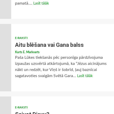
pamatā....
Lasīt tālāk
E-RAKSTI
Aitu blēšana vai Gana balss
Kurts E. Markvarts
Paša Lūkes tiekšanās pēc personīga pārdzīvojuma
izpaužas uzsvērtā atkārtojumā, ka “Jēzus aicinājums
nākt un redzēt, kur Viņš ir šobrīd, ļauj baznīcai
sagatavoties svaigām Svētā Gara...
Lasīt tālāk
E-RAKSTI