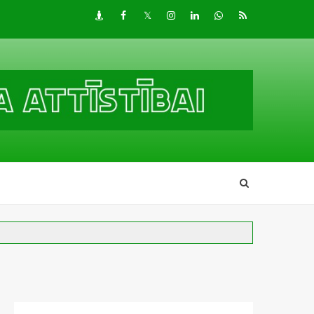
Draugiem
Facebook
Twitter
Instagram
LinkedIn
whatsapp
RSS