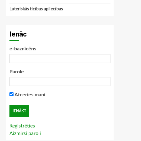
Luteriskās ticības apliecības
Ienāc
e-baznīcēns
Parole
Atceries mani
Reģistrēties
Aizmirsi paroli