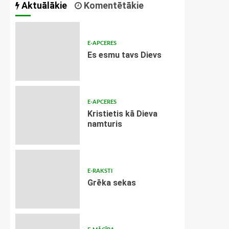
Aktuālākie
Komentētākie
E-APCERES
Es esmu tavs Dievs
E-APCERES
Kristietis kā Dieva
namturis
E-RAKSTI
Grēka sekas