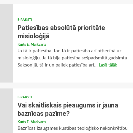
E-RAKSTI
Patiesības absolūtā prioritāte
misioloģijā
Kurts E. Markvarts
Ja tā ir patiesība, tad tā ir patiesība arī attiecībā uz
misioloģiju. Ja tā bija patiesība sešpadsmitā gadsimta
Saksonijā, tā ir un paliek patiesība arī...
Lasīt tālāk
E-RAKSTI
Vai skaitliskais pieaugums ir jauna
baznīcas pazīme?
Kurts E. Markvarts
Baznīcas izaugsmes kustības teoloģisko nekonkrētību