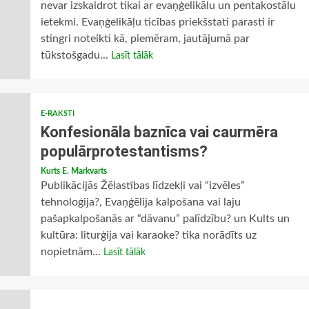
nevar izskaidrot tikai ar evaņģelikālu un pentakostālu
ietekmi. Evaņģelikāļu ticības priekšstati parasti ir
stingri noteikti kā, piemēram, jautājumā par
tūkstošgadu...
Lasīt tālāk
E-RAKSTI
Konfesionāla baznīca vai caurmēra
populārprotestantisms?
Kurts E. Markvarts
Publikācijās Žēlastības līdzekļi vai “izvēles”
tehnoloģija?, Evaņģēlija kalpošana vai laju
pašapkalpošanās ar “dāvanu” palīdzību? un Kults un
kultūra: liturģija vai karaoke? tika norādīts uz
nopietnām...
Lasīt tālāk