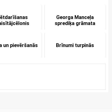
ētdarīšanas
Georga Manceļa
aisītājcēlonis
sprediķa grāmata
ba un pievēršanās
Brīnumi turpinās