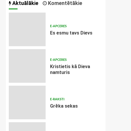
Aktuālākie
Komentētākie
E-APCERES
Es esmu tavs Dievs
E-APCERES
Kristietis kā Dieva
namturis
E-RAKSTI
Grēka sekas