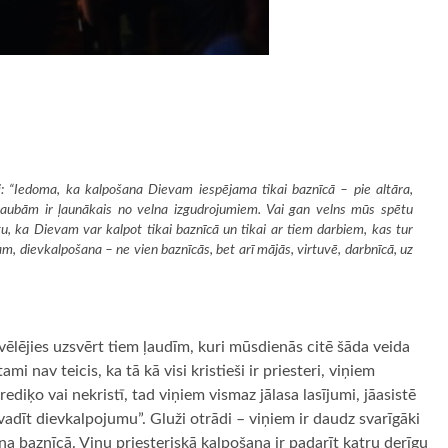
ti: “Iedoma, ka kalpošana Dievam iespējama tikai baznīcā – pie altāra,
z šaubām ir ļaunākais no velna izgudrojumiem. Vai gan velns mūs spētu
u, ka Dievam var kalpot tikai baznīcā un tikai ar tiem darbiem, kas tur
m, dievkalpošana – ne vien baznīcās, bet arī mājās, virtuvē, darbnīcā, uz
 vēlējies uzsvērt tiem ļaudīm, kuri mūsdienās citē šāda veida
mi nav teicis, ka tā kā visi kristieši ir priesteri, viņiem
ediķo vai nekristī, tad viņiem vismaz jālasa lasījumi, jāasistē
“vadīt dievkalpojumu”. Gluži otrādi – viņiem ir daudz svarīgāki
a baznīcā. Viņu priesteriskā kalpošana ir padarīt katru derīgu