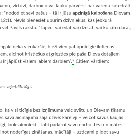
mu, virtuvi, darbnīcu vai lauku pārvērst par varenu katedrāli
: “nododiet sevi pašus – tā ir jūsu
apzinīgā kalpošana
Dievam
12:1). Nevis pienesiet upurim dzīvniekus, kas jebkurā
vēl Pāvils raksta: “Tāpēc, vai ēdat vai dzerat, vai ko citu darāt,
cīgāki nekā vienkāršie, bieži vien pat apnicīgie ikdienas
em, aicinot kristiešus atgriezties pie paša Dieva dotajiem
ru ir jāplūst visiem labiem darbiem”.
*
Citiem vārdiem:
mums vajadzētu lūgt.
o, ka visi ticīgie bez izņēmuma veic svētu un Dievam tīkamu
 sava aicinājuma šajā dzīvē: kareivji – veicot savus kaujas
i, lauksaimnieki – labi padarot savu darbu, tēvi un mātes –
icinot noderīgas zināšanas, mācītāji – uzticami pildot savu