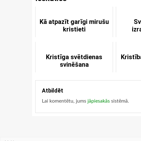
Kā atpazīt garīgi mirušu
Sv
kristieti
izr
Kristīga svētdienas
Kristī
svinēšana
Atbildēt
Lai komentētu, jums
jāpiesakās
sistēmā.
Meklēt: