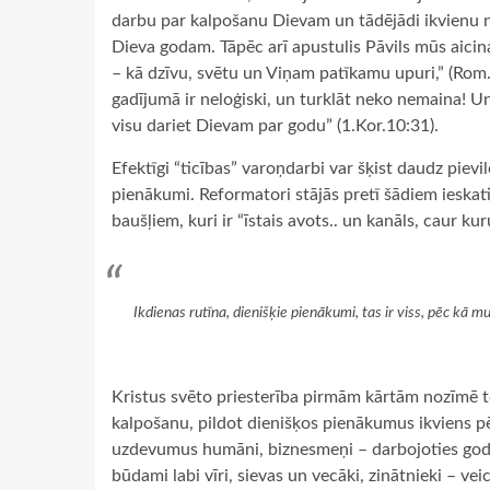
darbu par kalpošanu Dievam un tādējādi ikvienu na
Dieva godam. Tāpēc arī apustulis Pāvils mūs aicina
– kā dzīvu, svētu un Viņam patīkamu upuri,” (Rom.
gadījumā ir neloģiski, un turklāt neko nemaina! Un 
visu dariet Dievam par godu” (1.Kor.10:31).
Efektīgi “ticības” varoņdarbi var šķist daudz pievil
pienākumi. Reformatori stājās pretī šādiem ieskati
baušļiem, kuri ir “īstais avots.. un kanāls, caur ku
Ikdienas rutīna, dienišķie pienākumi, tas ir viss, pēc kā 
Kristus svēto priesterība pirmām kārtām nozīmē t
kalpošanu, pildot dienišķos pienākumus ikviens pēc
uzdevumus humāni, biznesmeņi – darbojoties godīg
būdami labi vīri, sievas un vecāki, zinātnieki – ve