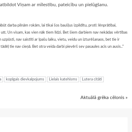
 atbildot Viņam ar mīlestību, pateicību un pielūgšanu.
būt darba pilnām rokām, lai tikai šos baušļus izpildītu, proti: lēnprātībai,
bai utt. Un visam, kas vien nāk tiem līdzi. Bet šiem darbiem nav nekādas vērtības
 uzpūsti, nav saistīti ar īpašu laiku, vietu, veidu un izturēšanaos, bet tie ir
tādēļ tie nav cieņā. Bet otra veida darbi pievērš sev pasaules acis un ausis..”
ugiem
a
kopīgais dievkalpojums
Lielais katehisms
Lutera citāti
Aktuālā grēka cēlonis »