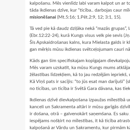
kalpošanu. Mēs vienlīdz labi varam kalpot un ar 
tāda ikdienas dzīve, kur “ticība.. darbojas caur mīl
misionēšanai
(Mt.5:16; 1.Pēt.2:9, 12; 3:1, 15).
Tā ved pie kā daudz dziļāka nekā “mazās grupas”, la
(Ebr.12:22-24), kurā Kungs visus velk pie sevis (J
Šis Apskaidrošanas kalns, kura Mielasta galds ir k
gan mērķis mūsu ikdienas svētceļojumam cauri nāve
Kāds gan šim specifiskajam kopīgajam dievkalpoju
Mēs varam uzskatīt, ka mūsu Kungs mums atklājas 
žēlastības līdzekļiem, kā to jau redzējām iepriek
Kā Viņš pats ir sacījis: “to jūs esat man darījuši” 
no ticības, un ticība ir Svētā Gara dāvana, kas tie
Ikdienas dzīvē dievkalpošana izpaužas mīlestībā un
kanceli un Sakramenta altāri ir mūsu garīgās dzīv
ir došana, otrā – galvenokārt saņemšana. Es saku 
iespējams nošķirt no mīlestības, it kā ticība atrast
kalpošanā ar Vārdu un Sakramentu, kur pirmām kā