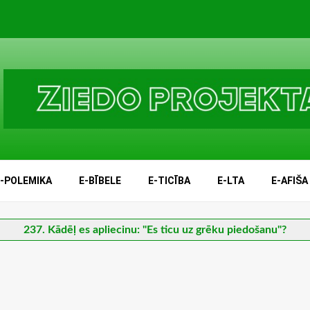
E-POLEMIKA
E-BĪBELE
E-TICĪBA
E-LTA
E-AFIŠA
237. Kādēļ es apliecinu: "Es ticu uz grēku piedošanu"?