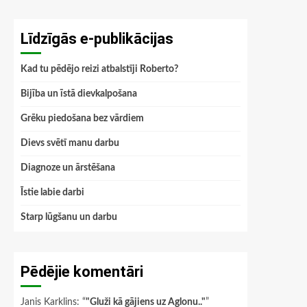
Līdzīgās e-publikācijas
Kad tu pēdējo reizi atbalstīji Roberto?
Bijība un īstā dievkalpošana
Grēku piedošana bez vārdiem
Dievs svētī manu darbu
Diagnoze un ārstēšana
Īstie labie darbi
Starp lūgšanu un darbu
Pēdējie komentāri
Janis Karklins
: “
"Gluži kā gājiens uz Aglonu.."
”