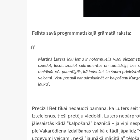
Feihts savā programmatiskajā grāmatā raksta:
Mārtiņš Luters laju lomu ir noformulējis visai piezemē
dziedot, lasot, izdalot sakramentus un tamlīdzīgi, be
maldināt vēl pamatīgāk, kā iedvešot šo šauro priekšstat
veicami.. Visu pasauli var pārpludināt ar kalpošanu Kunga
lauka”.
Precīzi! Bet tikai nedaudzi pamana, ka Luters šeit
izteicienus, tieši pretēju viedokli. Luters nepārprota
jāiesaistās kādā “kalpošanā” baznīcā – ja viņi nespr
pie Vakarēdiena izdalīšanas vai kā citādi jāpalīdz 
uzdevumi veicami, nekā “jaunākā mācītāja” tēlošan