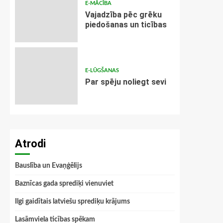
E-MĀCĪBA
Vajadzība pēc grēku
piedošanas un ticības
E-LŪGŠANAS
Par spēju noliegt sevi
Atrodi
Bauslība un Evaņģēlijs
Baznīcas gada sprediķi vienuviet
Ilgi gaidītais latviešu sprediķu krājums
Lasāmviela ticības spēkam