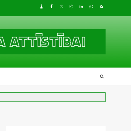
Draugiem
Facebook
Twitter
Instagram
LinkedIn
whatsapp
RSS