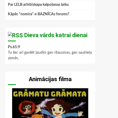
Par LELB arhibīskapa kalpošanas laiku
Kāpēc "nomira" e-BAZNĪCAs forums?
Dieva vārds katrai dienai
Ps.65:9
Tu liec arī gavilēt ļaudīm gan rītausmas, gan saulrieta
zemēs.
Animācijas filma