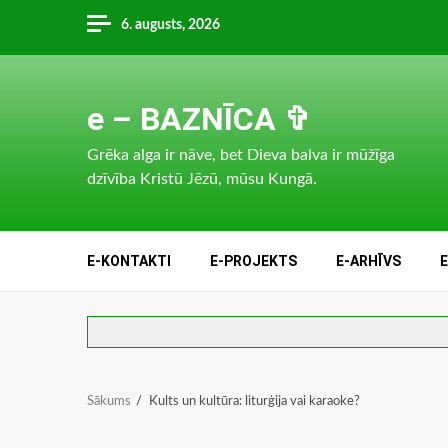
Skip
6. augusts, 2026
to
content
e – BAZNĪCA ✞
Grēka alga ir nāve, bet Dieva balva ir mūžīga
dzīvība Kristū Jēzū, mūsu Kungā.
E-KONTAKTI
E-PROJEKTS
E-ARHĪVS
Sākums
Kults un kultūra: liturģija vai karaoke?