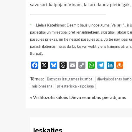
savukārt kalpojam Viņam, lai arī daudz pieticīgāk,
*
– Lielais Katehisms: Desmit baušļu nobeigums. Vai arī: “.. ir jā
pacietībai un mīlestībai pret ienaidniekiem, šķīstībai, labdarī
pasaules priekšā, un tie nespīd pasaules acīs. Jo tie nav īpaši un
parasti ikdienas mājas darbi, ko var veikt viens kaimiņš otram, 
(turpat).
Facebook
X
Bluesky
Threads
Email
Copy
WhatsApp
Telegram
LinkedIn
Dra
Link
Tēmas:
Baznīcas izaugsmes kustība
dievkalpošanas būtīb
misionēšana
priesteriskā kalpošana
Continue
« Visfilozofiskākais Dieva esamības pierādījums
Reading
Ieskaties