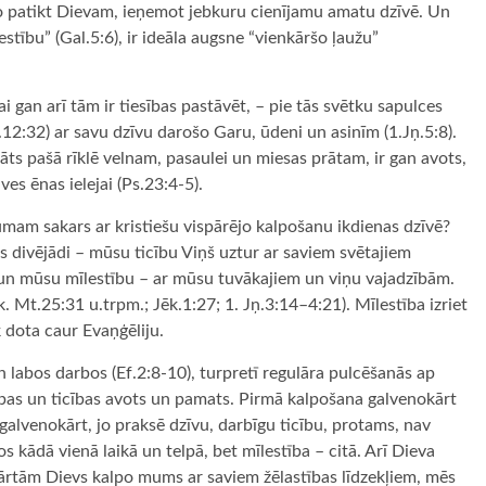
to patikt Dievam, ieņemot jebkuru cienījamu amatu dzīvē. Un
estību” (Gal.5:6), ir ideāla augsne “vienkāršo ļaužu”
i gan arī tām ir tiesības pastāvēt, – pie tās svētku sapulces
ņ.12:32) ar savu dzīvu darošo Garu, ūdeni un asinīm (1.Jņ.5:8).
lāts pašā rīklē velnam, pasaulei un miesas prātam, ir gan avots,
s ēnas ielejai (Ps.23:4-5).
mam sakars ar kristiešu vispārējo kalpošanu ikdienas dzīvē?
divējādi – mūsu ticību Viņš uztur ar saviem svētajiem
š, un mūsu mīlestību – ar mūsu tuvākajiem un viņu vajadzībām.
(sk. Mt.25:31 u.trpm.; Jēk.1:27; 1. Jņ.3:14–4:21). Mīlestība izriet
k dota caur Evaņģēliju.
 labos darbos (Ef.2:8-10), turpretī regulāra pulcēšanās ap
ības un ticības avots un pamats. Pirmā kalpošana galvenokārt
galvenokārt, jo praksē dzīvu, darbīgu ticību, protams, nav
os kādā vienā laikā un telpā, bet mīlestība – citā. Arī Dieva
rtām Dievs kalpo mums ar saviem žēlastības līdzekļiem, mēs