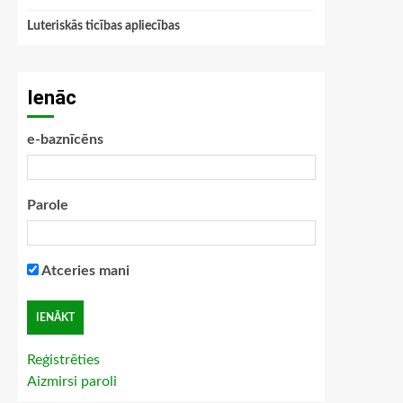
Luteriskās ticības apliecības
Ienāc
e-baznīcēns
Parole
Atceries mani
Reģistrēties
Aizmirsi paroli