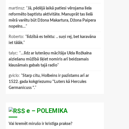
martinsz
: “
Jā, pēdējā laikā patiesi vērojama liela
reformēto baptistu aktivitāte. Manuprāt tas lielā
mērā varētu būt Džona Makartura, Džona Paipera
nopelns…
”
Roberto
: “
līdzībā es teiktu: .. suņi rej, bet karavāna
iet tālāk.
”
talyc
: “
…līdz ar luterāņu mācītāja Ulda Rožkalna
aiziešanu mūžībā šķiet nomiris arī beidzamais
klausāmais gabals tajā radio
”
gviclo
: “
Starp citu, Holbeins ir pazīstams arī ar
1522. gada kokgriezumu "Luters kā Hercules
Germanicuss ".
”
e – POLEMIKA
Vai kremēt mirušo ir kristīga prakse?