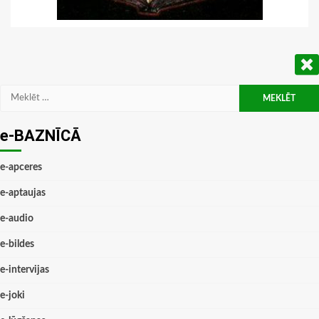
Meklēt:
e-BAZNĪCĀ
e-apceres
e-aptaujas
e-audio
e-bildes
e-intervijas
e-joki