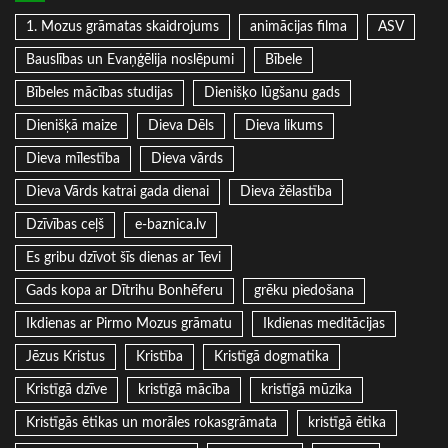
1. Mozus grāmatas skaidrojums
animācijas filma
ASV
Bauslības un Evaņģēlija noslēpumi
Bībele
Bībeles mācības studijas
Dienišķo lūgšanu gads
Dienišķā maize
Dieva Dēls
Dieva likums
Dieva mīlestība
Dieva vārds
Dieva Vārds katrai gada dienai
Dieva žēlastība
Dzīvības ceļš
e-baznica.lv
Es gribu dzīvot šīs dienas ar Tevi
Gads kopa ar Dītrihu Bonhēferu
grēku piedošana
Ikdienas ar Pirmo Mozus grāmatu
Ikdienas meditācijas
Jēzus Kristus
Kristība
Kristīgā dogmatika
Kristīgā dzīve
kristīgā mācība
kristīgā mūzika
Kristīgās ētikas un morāles rokasgrāmata
kristīgā ētika