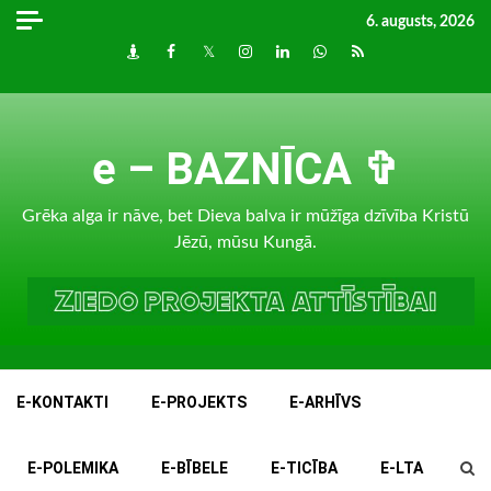
Skip
6. augusts, 2026
to
Draugiem
Facebook
Twitter
Instagram
LinkedIn
whatsapp
RSS
content
e – BAZNĪCA ✞
Grēka alga ir nāve, bet Dieva balva ir mūžīga dzīvība Kristū
Jēzū, mūsu Kungā.
E-KONTAKTI
E-PROJEKTS
E-ARHĪVS
E-POLEMIKA
E-BĪBELE
E-TICĪBA
E-LTA