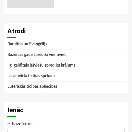
Atrodi
Bauslība un Evaņģēlijs
Baznīcas gada sprediķi vienuviet
Ilgi gaidītais latviešu sprediķu krājums
Lasāmviela ticības spēkam
Luteriskās ticības apliecības
Ienāc
e-baznīcēns