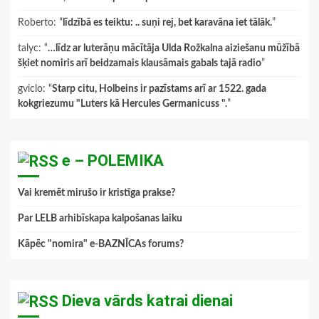
Roberto
: “
līdzībā es teiktu: .. suņi rej, bet karavāna iet tālāk.
”
talyc
: “
…līdz ar luterāņu mācītāja Ulda Rožkalna aiziešanu mūžībā
šķiet nomiris arī beidzamais klausāmais gabals tajā radio
”
gviclo
: “
Starp citu, Holbeins ir pazīstams arī ar 1522. gada
kokgriezumu "Luters kā Hercules Germanicuss ".
”
e – POLEMIKA
Vai kremēt mirušo ir kristīga prakse?
Par LELB arhibīskapa kalpošanas laiku
Kāpēc "nomira" e-BAZNĪCAs forums?
Dieva vārds katrai dienai