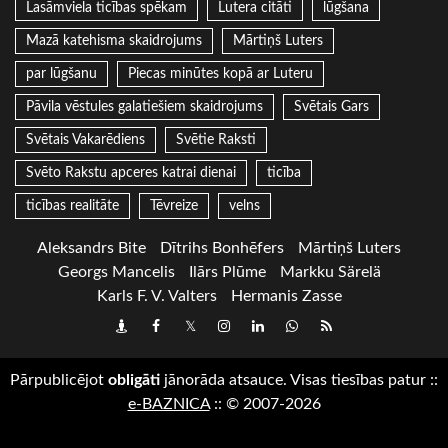
Lasāmviela ticības spēkam
Lutera citāti
lūgšana
Mazā katehisma skaidrojums
Mārtiņš Luters
par lūgšanu
Piecas minūtes kopā ar Luteru
Pāvila vēstules galatiešiem skaidrojums
Svētais Gars
Svētais Vakarēdiens
Svētie Raksti
Svēto Rakstu apceres katrai dienai
ticība
ticības realitāte
Tēvreize
velns
Aleksandrs Bite
Dītrihs Bonhēfers
Mārtiņš Luters
Georgs Mancelis
Ilārs Plūme
Markku Särelä
Karls F. V. Valters
Hermanis Zasse
Draugiem
Facebook
Twitter
Instagram
LinkedIn
whatsapp
RSS
Pārpublicējot
obligāti
jānorāda atsauce. Visas tiesības patur
::
e-BAZNICA
::
© 2007-2026