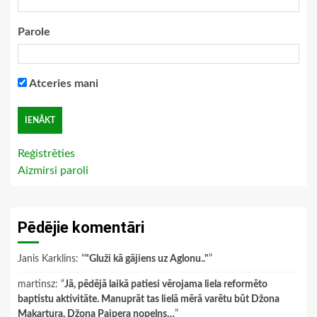
Parole
Atceries mani
Reģistrēties
Aizmirsi paroli
Pēdējie komentāri
Janis Karklins
: “
"Gluži kā gājiens uz Aglonu.."
”
martinsz
: “
Jā, pēdējā laikā patiesi vērojama liela reformēto
baptistu aktivitāte. Manuprāt tas lielā mērā varētu būt Džona
Makartura, Džona Paipera nopelns…
”