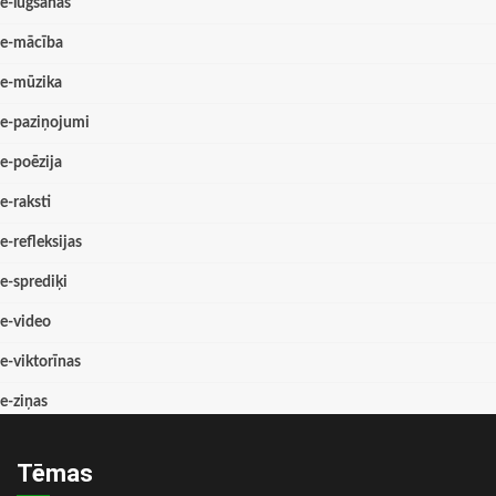
e-lūgšanas
e-mācība
e-mūzika
e-paziņojumi
e-poēzija
e-raksti
e-refleksijas
e-sprediķi
e-video
e-viktorīnas
e-ziņas
Tēmas