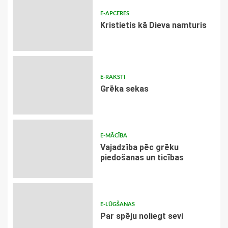
E-APCERES
Kristietis kā Dieva namturis
E-RAKSTI
Grēka sekas
E-MĀCĪBA
Vajadzība pēc grēku
piedošanas un ticības
E-LŪGŠANAS
Par spēju noliegt sevi