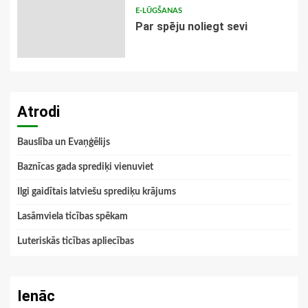
E-LŪGŠANAS
Par spēju noliegt sevi
Atrodi
Bauslība un Evaņģēlijs
Baznīcas gada sprediķi vienuviet
Ilgi gaidītais latviešu sprediķu krājums
Lasāmviela ticības spēkam
Luteriskās ticības apliecības
Ienāc