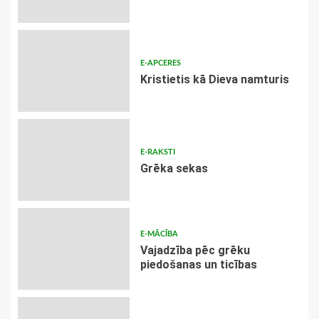
E-APCERES
Kristietis kā Dieva namturis
E-RAKSTI
Grēka sekas
E-MĀCĪBA
Vajadzība pēc grēku
piedošanas un ticības