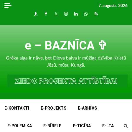
Skip
7. augusts, 2026
to
Draugiem
Facebook
Twitter
Instagram
LinkedIn
whatsapp
RSS
content
e – BAZNĪCA ✞
Grēka alga ir nāve, bet Dieva balva ir mūžīga dzīvība Kristū
Jēzū, mūsu Kungā.
E-KONTAKTI
E-PROJEKTS
E-ARHĪVS
E-POLEMIKA
E-BĪBELE
E-TICĪBA
E-LTA