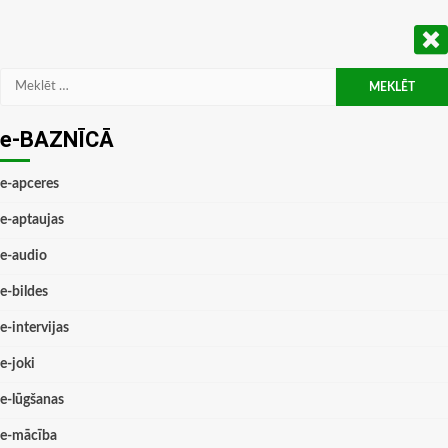
Meklēt:
e-BAZNĪCĀ
e-apceres
e-aptaujas
e-audio
e-bildes
e-intervijas
e-joki
e-lūgšanas
e-mācība