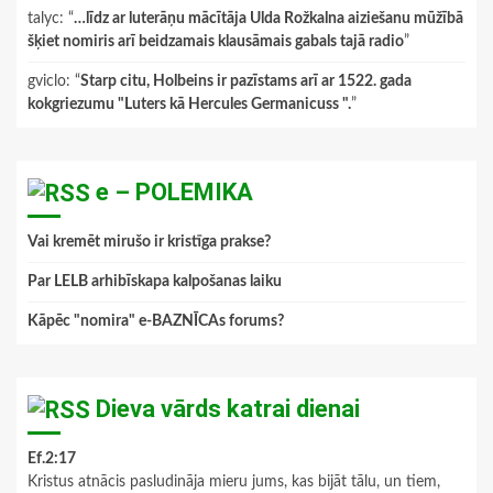
talyc
: “
…līdz ar luterāņu mācītāja Ulda Rožkalna aiziešanu mūžībā
šķiet nomiris arī beidzamais klausāmais gabals tajā radio
”
gviclo
: “
Starp citu, Holbeins ir pazīstams arī ar 1522. gada
kokgriezumu "Luters kā Hercules Germanicuss ".
”
e – POLEMIKA
Vai kremēt mirušo ir kristīga prakse?
Par LELB arhibīskapa kalpošanas laiku
Kāpēc "nomira" e-BAZNĪCAs forums?
Dieva vārds katrai dienai
Ef.2:17
Kristus atnācis pasludināja mieru jums, kas bijāt tālu, un tiem,