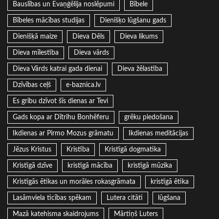
Bauslības un Evaņģēlija noslēpumi
Bībele
Bībeles mācības studijas
Dienišķo lūgšanu gads
Dienišķā maize
Dieva Dēls
Dieva likums
Dieva mīlestība
Dieva vārds
Dieva Vārds katrai gada dienai
Dieva žēlastība
Dzīvības ceļš
e-baznica.lv
Es gribu dzīvot šīs dienas ar Tevi
Gads kopa ar Dītrihu Bonhēferu
grēku piedošana
Ikdienas ar Pirmo Mozus grāmatu
Ikdienas meditācijas
Jēzus Kristus
Kristība
Kristīgā dogmatika
Kristīgā dzīve
kristīgā mācība
kristīgā mūzika
Kristīgās ētikas un morāles rokasgrāmata
kristīgā ētika
Lasāmviela ticības spēkam
Lutera citāti
lūgšana
Mazā katehisma skaidrojums
Mārtiņš Luters