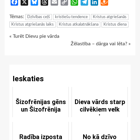
Facebook
X
Bluesky
Threads
Email
Copy
WhatsApp
Telegram
LinkedIn
Draugiem
Link
Tēmas:
Dzīvības ceļš
kristiešu tendence
Kristus atgriešanās
Kristus atgriešanās laiks
Kristus atkalatnākšana
Kristus diena
Continue
« Turēt Dievu pie vārda
Žēlastība – dārga vai lēta? »
Reading
Ieskaties
Šizofrēnijas gēns
Dieva vārds starp
un Šizofrēnija
cilvēkiem velk
neredzamu
robežšķirtni
Radība izposta
No kā dzīvo