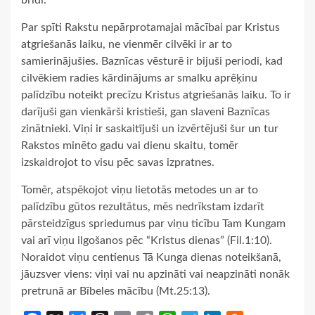
Par spīti Rakstu nepārprotamajai mācībai par Kristus
atgriešanās laiku, ne vienmēr cilvēki ir ar to
samierinājušies. Baznīcas vēsturē ir bijuši periodi, kad
cilvēkiem radies kārdinājums ar smalku aprēķinu
palīdzību noteikt precīzu Kristus atgriešanās laiku. To ir
darījuši gan vienkārši kristieši, gan slaveni Baznīcas
zinātnieki. Viņi ir saskaitījuši un izvērtējuši šur un tur
Rakstos minēto gadu vai dienu skaitu, tomēr
izskaidrojot to visu pēc savas izpratnes.
Tomēr, atspēkojot viņu lietotās metodes un ar to
palīdzību gūtos rezultātus, mēs nedrīkstam izdarīt
pārsteidzīgus spriedumus par viņu ticību Tam Kungam
vai arī viņu ilgošanos pēc “Kristus dienas” (Fil.1:10).
Noraidot viņu centienus Tā Kunga dienas noteikšanā,
jāuzsver viens: viņi vai nu apzināti vai neapzināti nonāk
pretrunā ar Bībeles mācību (Mt.25:13).