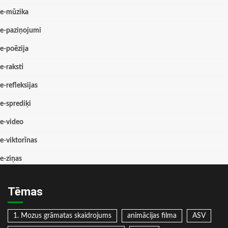
e-mūzika
e-paziņojumi
e-poēzija
e-raksti
e-refleksijas
e-sprediķi
e-video
e-viktorīnas
e-ziņas
Tēmas
1. Mozus grāmatas skaidrojums
animācijas filma
ASV