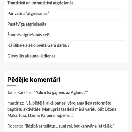
Tranzitīvā un intranzitīvā atgriešanās
Par vārdu “atgriešanās”
Pastāvīga atgriešanās
Šaurais atgriešanās ceļš
Kā Bībele attēlo Svētā Gara darbu?
Dievs jūs atjauno ik dienas
Pēdējie komentāri
Janis Karklins
: “
"Gluži kā gājiens uz Aglonu.."
”
martinsz
: “
Jā, pēdējā laikā patiesi vērojama liela reformēto
baptistu aktivitāte. Manuprāt tas lielā mērā varētu būt Džona
Makartura, Džona Paipera nopelns…
”
Roberto
: “
līdzībā es teiktu: .. suņi rej, bet karavāna iet tālāk.
”