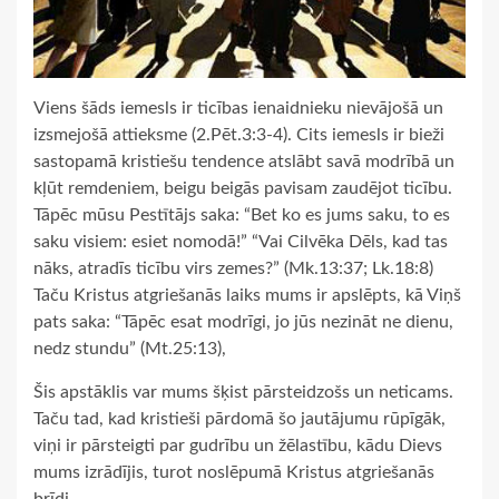
Viens šāds iemesls ir ticības ienaidnieku nievājošā un
izsmejošā attieksme (2.Pēt.3:3-4). Cits iemesls ir bieži
sastopamā kristiešu tendence atslābt savā modrībā un
kļūt remdeniem, beigu beigās pavisam zaudējot ticību.
Tāpēc mūsu Pestītājs saka: “Bet ko es jums saku, to es
saku visiem: esiet nomodā!” “Vai Cilvēka Dēls, kad tas
nāks, atradīs ticību virs zemes?” (Mk.13:37; Lk.18:8)
Taču Kristus atgriešanās laiks mums ir apslēpts, kā Viņš
pats saka: “Tāpēc esat modrīgi, jo jūs nezināt ne dienu,
nedz stundu” (Mt.25:13),
Šis apstāklis var mums šķist pārsteidzošs un neticams.
Taču tad, kad kristieši pārdomā šo jautājumu rūpīgāk,
viņi ir pārsteigti par gudrību un žēlastību, kādu Dievs
mums izrādījis, turot noslēpumā Kristus atgriešanās
brīdi.