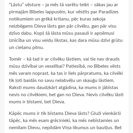
“Lāstu” vēsture – ja mēs tā varētu teikt – sākas jau ar
pirmajām Bībeles lappusēm, kur vēstīts par Paradīzes
notikumiem un grēkā krišanu, pēc kuras sekoja
neizbēgams Dieva lāsts gan pār cilvēku, gan pār visu
dzīvo dabu. Kopš šā lāsta mūsu pasauli ir apņēmusi
iznīcība un visu veidu likstas, kas dara mūsu dzīvi grūtu
un ciešanu pilnu.
Tomēr – kā tad ir ar cilvēku lāstiem, vai tie nav drauds
mūsu dzīvībai un veselībai? Patiesībā, no Bībeles vēsts
mēs varam noprast, ka tas ir liels pārpratums, ka cilvēki
tik ļoti baidās no savu nelabvēļu un skauģu lāstiem.
Raksti mums daudzkārt atgādina, ka mums ir jābīstas
nevis no cilvēkiem, bet gan no Dieva. Nevis cilvēku lāsti
mums ir bīstami, bet Dieva.
Kāpēc mums ir tik bīstams Dieva lāsts? Gluži vienkārši
tāpēc, ka mēs esam grēcinieki, ka mēs nebīstamies un
nemīlam Dievu, nepildām Viņa likumus un baušļus. Bet