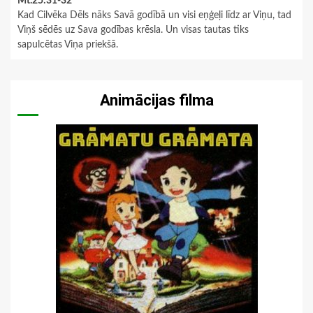
Mt.25:31-32
Kad Cilvēka Dēls nāks Savā godībā un visi eņģeļi līdz ar Viņu, tad
Viņš sēdēs uz Sava godības krēsla. Un visas tautas tiks
sapulcētas Viņa priekšā.
Animācijas filma