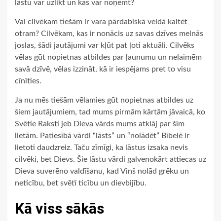
lāstu var uzlikt un kas var noņemt?
Vai cilvēkam tiešām ir vara pārdabiskā veidā kaitēt
otram? Cilvēkam, kas ir nonācis uz savas dzīves melnās
joslas, šādi jautājumi var kļūt pat ļoti aktuāli. Cilvēks
vēlas gūt nopietnas atbildes par ļaunumu un nelaimēm
savā dzīvē, vēlas izzināt, kā ir iespējams pret to visu
cīnīties.
Ja nu mēs tiešām vēlamies gūt nopietnas atbildes uz
šiem jautājumiem, tad mums pirmām kārtām jāvaicā, ko
Svētie Raksti jeb Dieva vārds mums atklāj par šīm
lietām. Patiesībā vārdi “lāsts” un “nolādēt” Bībelē ir
lietoti daudzreiz. Taču zīmīgi, ka lāstus izsaka nevis
cilvēki, bet Dievs. Šie lāstu vārdi galvenokārt attiecas uz
Dieva suverēno valdīšanu, kad Viņš nolād grēku un
neticību, bet svētī ticību un dievbijību.
Kā viss sākās