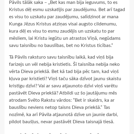
Pāvils tālāk saka – „Bet kas man bija ieguvums, to es
Kristus dēļ esmu uzskatījis par zaudējumu. Bet arī tagad
es visu to uzskatu par zaudējumu, salīdzinot ar mana
Kunga Jēzus Kristus atziņas visai augsto cildenumu,
kura dēļ es visu to esmu zaudējis un uzskatu to par
mēsliem, lai Kristu iegūtu un atrastos Viņā, negūdams
savu taisnību no bauslības, bet no Kristus ticības.”
Tā Pāvils raksturo savu taisnību laikā, kad viņš bija
farizejs un vēl nebija kristietis. Šī taisnība nebija neko
vērta Dieva priekšā. Bet kā tad bija pēc tam, kad viņš
kļuva par kristieti? Viņš taču sāka dzīvot jaunu skaistu
kristīgu dzīvi? Vai ar savu atjaunoto dzīvi viņš varētu
pastāvēt Dieva priekšā? Atbildi uz šo jautājumu mēs
atrodam Svēto Rakstu vārdos: ”Bet ir skaidrs, ka ar
bauslību neviens netop taisns Dieva priekšā.” Tas
nozīmē, ka arī Pāvila atjaunotā dzīve un jaunie darbi,
pildot baušļus, nevar pastāvēt Dieva taisnajā tiesā.