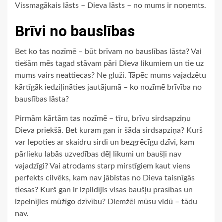
Vissmagākais lāsts – Dieva lāsts – no mums ir noņemts.
Brīvi no bauslības
Bet ko tas nozīmē – būt brīvam no bauslības lāsta? Vai
tiešām mēs tagad stāvam pāri Dieva likumiem un tie uz
mums vairs neattiecas? Ne gluži. Tāpēc mums vajadzētu
kārtīgāk iedziļināties jautājumā – ko nozīmē brīvība no
bauslības lāsta?
Pirmām kārtām tas nozīmē – tīru, brīvu sirdsapziņu
Dieva priekšā. Bet kuram gan ir šāda sirdsapziņa? Kurš
var lepoties ar skaidru sirdi un bezgrēcīgu dzīvi, kam
pārlieku labās uzvedības dēļ likumi un baušļi nav
vajadzīgi? Vai atrodams starp mirstīgiem kaut viens
perfekts cilvēks, kam nav jābīstas no Dieva taisnīgās
tiesas? Kurš gan ir izpildījis visas baušļu prasības un
izpelnījies mūžīgo dzīvību? Diemžēl mūsu vidū – tādu
nav.