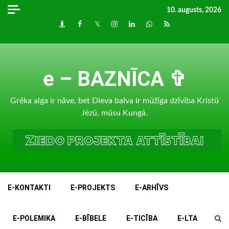
Skip
10. augusts, 2026
to
Draugiem
Facebook
Twitter
Instagram
LinkedIn
whatsapp
RSS
content
e – BAZNĪCA ✞
Grēka alga ir nāve, bet Dieva balva ir mūžīga dzīvība Kristū
Jēzū, mūsu Kungā.
E-KONTAKTI
E-PROJEKTS
E-ARHĪVS
E-POLEMIKA
E-BĪBELE
E-TICĪBA
E-LTA