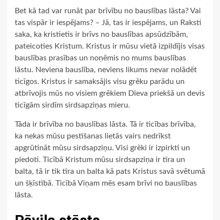
Bet kā tad var runāt par brīvību no bauslības lāsta? Vai
tas vispār ir iespējams? – Jā, tas ir iespējams, un Raksti
saka, ka kristietis ir brīvs no bauslības apsūdzībām,
pateicoties Kristum. Kristus ir mūsu vietā izpildījis visas
bauslības prasības un noņēmis no mums bauslības
lāstu. Neviena bauslība, neviens likums nevar nolādēt
ticīgos. Kristus ir samaksājis visu grēku parādu un
atbrīvojis mūs no visiem grēkiem Dieva priekšā un devis
ticīgām sirdīm sirdsapziņas mieru.
Tāda ir brīvība no bauslības lāsta. Tā ir ticības brīvība,
ka nekas mūsu pestīšanas lietās vairs nedrīkst
apgrūtināt mūsu sirdsapziņu. Visi grēki ir izpirkti un
piedoti. Ticībā Kristum mūsu sirdsapziņa ir tīra un
balta, tā ir tik tīra un balta kā pats Kristus savā svētumā
un šķīstībā. Ticībā Viņam mēs esam brīvi no bauslības
lāsta.