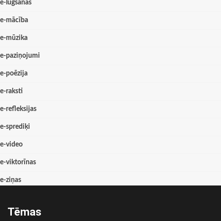
e-lūgšanas
e-mācība
e-mūzika
e-paziņojumi
e-poēzija
e-raksti
e-refleksijas
e-sprediķi
e-video
e-viktorīnas
e-ziņas
Tēmas