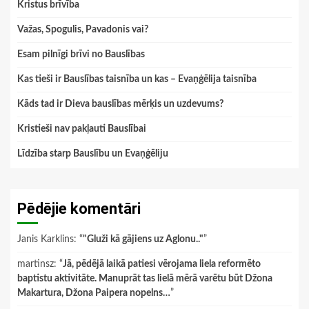
Kristus brīvība
Važas, Spogulis, Pavadonis vai?
Esam pilnīgi brīvi no Bauslības
Kas tieši ir Bauslības taisnība un kas – Evaņģēlija taisnība
Kāds tad ir Dieva bauslības mērķis un uzdevums?
Kristieši nav pakļauti Bauslībai
Līdzība starp Bauslību un Evaņģēliju
Pēdējie komentāri
Janis Karklins
: “
"Gluži kā gājiens uz Aglonu.."
”
martinsz
: “
Jā, pēdējā laikā patiesi vērojama liela reformēto
baptistu aktivitāte. Manuprāt tas lielā mērā varētu būt Džona
Makartura, Džona Paipera nopelns…
”