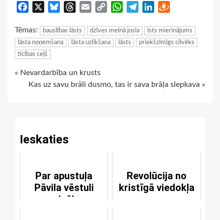
Facebook
X
Bluesky
Threads
Email
Copy
WhatsApp
Telegram
LinkedIn
Draugiem
Link
Tēmas:
bauslības lāsts
dzīves melnā josla
īsts mierinājums
lāsta noņemšana
lāsta uzlikšana
lāsts
priekšzīmīgs cilvēks
ticības ceļš
Continue
« Nevardarbība un krusts
Kas uz savu brāli dusmo, tas ir sava brāļa slepkava »
Reading
Ieskaties
Par apustuļa
Revolūcija no
Pāvila vēstuli
kristīgā viedokļa
romiešiem