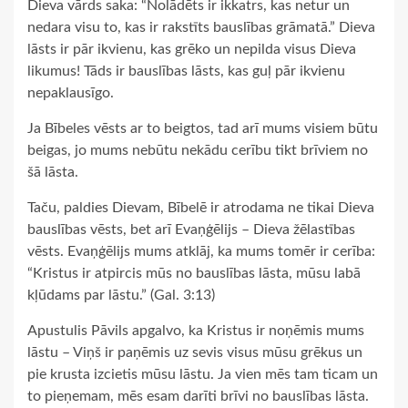
Dieva vārds saka: “Nolādēts ir ikkatrs, kas netur un
nedara visu to, kas ir rakstīts bauslības grāmatā.” Dieva
lāsts ir pār ikvienu, kas grēko un nepilda visus Dieva
likumus! Tāds ir bauslības lāsts, kas guļ pār ikvienu
nepaklausīgo.
Ja Bībeles vēsts ar to beigtos, tad arī mums visiem būtu
beigas, jo mums nebūtu nekādu cerību tikt brīviem no
šā lāsta.
Taču, paldies Dievam, Bībelē ir atrodama ne tikai Dieva
bauslības vēsts, bet arī Evaņģēlijs – Dieva žēlastības
vēsts. Evaņģēlijs mums atklāj, ka mums tomēr ir cerība:
“Kristus ir atpircis mūs no bauslības lāsta, mūsu labā
kļūdams par lāstu.” (Gal. 3:13)
Apustulis Pāvils apgalvo, ka Kristus ir noņēmis mums
lāstu – Viņš ir paņēmis uz sevis visus mūsu grēkus un
pie krusta izcietis mūsu lāstu. Ja vien mēs tam ticam un
to pieņemam, mēs esam darīti brīvi no bauslības lāsta.