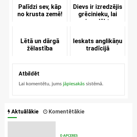
Palīdzi sev, kāp
Dievs ir izredzējis
no krusta zemē!
grēcinieku, lai
viņu glābtu
Lētā un dārgā
Ieskats anglikāņu
žēlastība
tradīcijā
Atbildēt
Lai komentētu, jums
jāpiesakās
sistēmā.
Aktuālākie
Komentētākie
E-APCERES