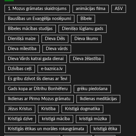
1. Mozus grāmatas skaidrojums
animācijas filma
ASV
Bauslības un Evaņģēlija noslēpumi
Bībele
Bībeles mācības studijas
Dienišķo lūgšanu gads
Dienišķā maize
Dieva Dēls
Dieva likums
Dieva mīlestība
Dieva vārds
Dieva Vārds katrai gada dienai
Dieva žēlastība
Dzīvības ceļš
e-baznica.lv
Es gribu dzīvot šīs dienas ar Tevi
Gads kopa ar Dītrihu Bonhēferu
grēku piedošana
Ikdienas ar Pirmo Mozus grāmatu
Ikdienas meditācijas
Jēzus Kristus
Kristība
Kristīgā dogmatika
Kristīgā dzīve
kristīgā mācība
kristīgā mūzika
Kristīgās ētikas un morāles rokasgrāmata
kristīgā ētika