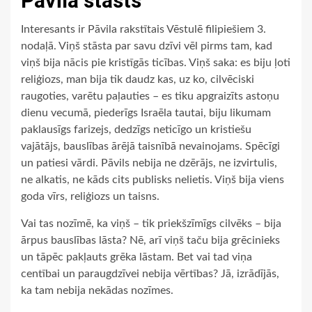
Pāvila stāsts
Interesants ir Pāvila rakstītais Vēstulē filipiešiem 3.
nodaļā. Viņš stāsta par savu dzīvi vēl pirms tam, kad
viņš bija nācis pie kristīgās ticības. Viņš saka: es biju ļoti
reliģiozs, man bija tik daudz kas, uz ko, cilvēciski
raugoties, varētu paļauties – es tiku apgraizīts astoņu
dienu vecumā, piederīgs Israēla tautai, biju likumam
paklausīgs farizejs, dedzīgs neticīgo un kristiešu
vajātājs, bauslības ārējā taisnībā nevainojams. Spēcīgi
un patiesi vārdi. Pāvils nebija ne dzērājs, ne izvirtulis,
ne alkatis, ne kāds cits publisks nelietis. Viņš bija viens
goda vīrs, reliģiozs un taisns.
Vai tas nozīmē, ka viņš – tik priekšzīmīgs cilvēks – bija
ārpus bauslības lāsta? Nē, arī viņš taču bija grēcinieks
un tāpēc pakļauts grēka lāstam. Bet vai tad viņa
centībai un paraugdzīvei nebija vērtības? Jā, izrādījās,
ka tam nebija nekādas nozīmes.