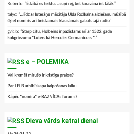
Roberto
: “
līdzībā es teiktu: .. suņi rej, bet karavāna iet tālāk.
”
talyc
: “
…līdz ar luterāņu mācītāja Ulda Rožkalna aiziešanu mūžībā
šķiet nomiris arī beidzamais klausāmais gabals tajā radio
”
gviclo
: “
Starp citu, Holbeins ir pazīstams arī ar 1522. gada
kokgriezumu "Luters kā Hercules Germanicuss ".
”
e – POLEMIKA
Vai kremēt mirušo ir kristīga prakse?
Par LELB arhibīskapa kalpošanas laiku
Kāpēc "nomira" e-BAZNĪCAs forums?
Dieva vārds katrai dienai