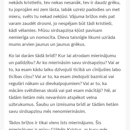
nekāds kristietis, tev nekas nesanāk, tev ir daudz grēku,
tu joprojām esi zem lāsta, labāk uzreiz padodies un met
mieru, svēts tu nekad nekļūsi. Vājuma brīžos mēs pat
varam zaudēt drosmi, jo nespējam būt tādi kristieši,
kādi vēlamies. Mūsu sirdsapziņa kļūst pavisam
nemierīga un nomocīta. Dieva taisnīgie likumi uzrāda
mums arvien jaunus un jaunus grēkus.
Ko lai darām šādā brīdī? Kur lai atrodam mierinājumu
un palīdzību? Ar ko mierināsim savu sirdsapziņu? Vai ar
to, ka esam kādu laiku dzīvojuši ticībā un cīnījušies labo
ticības cīņu? Vai ar to, ka esam ziedojuši baznīcai vai
regulāri nākam uz dievkalpojumiem? Vai ar to, ka
mācām svētdienas skolā vai pat esam mācītāji? Nē, ar
tādām lietām mēs nevarēsim atspēkot velna
uzbrukumus. Šaubu un izmisuma brīdī ar tādām lietām
savu sirdsapziņu mēs nenomierināsim.
Tādos brīžos ir tikai viens īsts mierinājums. Šis
mierinājums ir mūsu Glābējs Kristus, ar kuru mēs