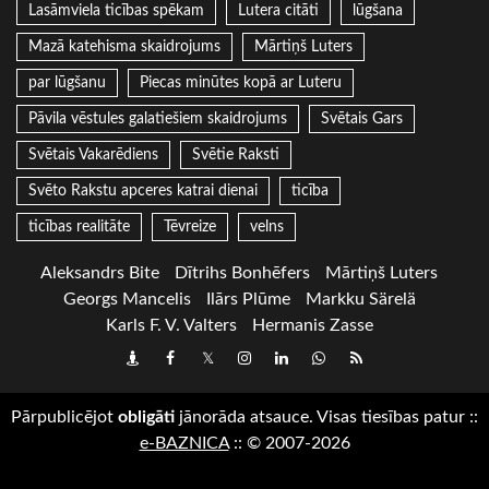
Lasāmviela ticības spēkam
Lutera citāti
lūgšana
Mazā katehisma skaidrojums
Mārtiņš Luters
par lūgšanu
Piecas minūtes kopā ar Luteru
Pāvila vēstules galatiešiem skaidrojums
Svētais Gars
Svētais Vakarēdiens
Svētie Raksti
Svēto Rakstu apceres katrai dienai
ticība
ticības realitāte
Tēvreize
velns
Aleksandrs Bite
Dītrihs Bonhēfers
Mārtiņš Luters
Georgs Mancelis
Ilārs Plūme
Markku Särelä
Karls F. V. Valters
Hermanis Zasse
Draugiem
Facebook
Twitter
Instagram
LinkedIn
whatsapp
RSS
Pārpublicējot
obligāti
jānorāda atsauce. Visas tiesības patur
::
e-BAZNICA
::
© 2007-2026