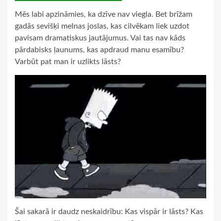
Mēs labi apzināmies, ka dzīve nav viegla. Bet brīžam
gadās sevišķi melnas joslas, kas cilvēkam liek uzdot
pavisam dramatiskus jautājumus. Vai tas nav kāds
pārdabisks ļaunums, kas apdraud manu esamību?
Varbūt pat man ir uzlikts lāsts?
Šai sakarā ir daudz neskaidrību: Kas vispār ir lāsts? Kas