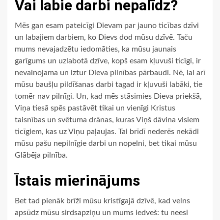
Vai labie darbi nepalīdz?
Mēs gan esam pateicīgi Dievam par jauno ticības dzīvi
un labajiem darbiem, ko Dievs dod mūsu dzīvē. Taču
mums nevajadzētu iedomāties, ka mūsu jaunais
garīgums un uzlabotā dzīve, kopš esam kļuvuši ticīgi, ir
nevainojama un iztur Dieva pilnības pārbaudi. Nē, lai arī
mūsu baušļu pildīšanas darbi tagad ir kļuvuši labāki, tie
tomēr nav pilnīgi. Un, kad mēs stāsimies Dieva priekšā,
Viņa tiesā spēs pastāvēt tikai un vienīgi Kristus
taisnības un svētuma drānas, kuras Viņš dāvina visiem
ticīgiem, kas uz Viņu paļaujas. Tai brīdī nederēs nekādi
mūsu pašu nepilnīgie darbi un nopelni, bet tikai mūsu
Glābēja pilnība.
Īstais mierinājums
Bet tad pienāk brīži mūsu kristīgajā dzīvē, kad velns
apsūdz mūsu sirdsapziņu un mums iedveš: tu neesi