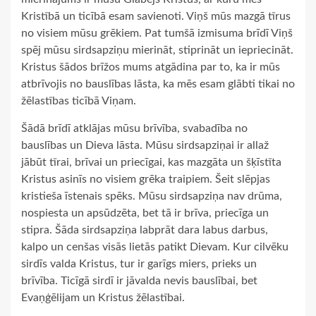
Kristībā un ticībā esam savienoti. Viņš mūs mazgā tīrus
no visiem mūsu grēkiem. Pat tumšā izmisuma brīdī Viņš
spēj mūsu sirdsapziņu mierināt, stiprināt un iepriecināt.
Kristus šādos brīžos mums atgādina par to, ka ir mūs
atbrīvojis no bauslības lāsta, ka mēs esam glābti tikai no
žēlastības ticībā Viņam.
Šādā brīdī atklājas mūsu brīvība, svabadība no
bauslības un Dieva lāsta. Mūsu sirdsapziņai ir allaž
jābūt tīrai, brīvai un priecīgai, kas mazgāta un šķīstīta
Kristus asinīs no visiem grēka traipiem. Šeit slēpjas
kristieša īstenais spēks. Mūsu sirdsapziņa nav drūma,
nospiesta un apsūdzēta, bet tā ir brīva, priecīga un
stipra. Šāda sirdsapziņa labprāt dara labus darbus,
kalpo un cenšas visās lietās patikt Dievam. Kur cilvēku
sirdīs valda Kristus, tur ir garīgs miers, prieks un
brīvība. Ticīgā sirdī ir jāvalda nevis bauslībai, bet
Evaņģēlijam un Kristus žēlastībai.