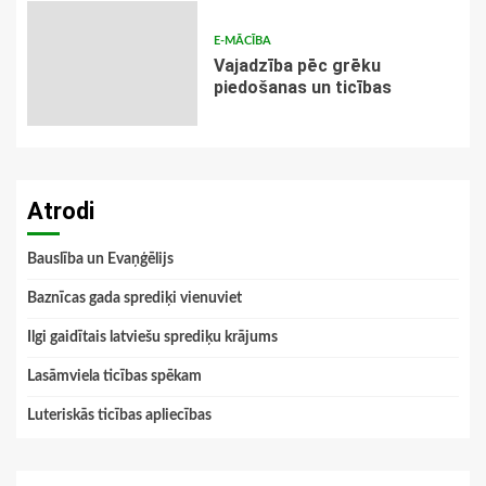
E-MĀCĪBA
Vajadzība pēc grēku
piedošanas un ticības
Atrodi
Bauslība un Evaņģēlijs
Baznīcas gada sprediķi vienuviet
Ilgi gaidītais latviešu sprediķu krājums
Lasāmviela ticības spēkam
Luteriskās ticības apliecības