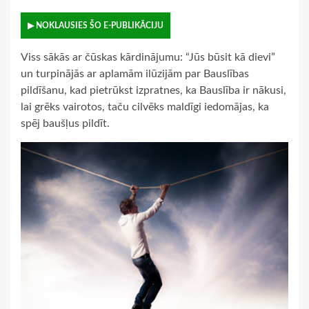
▶ NOKLAUSIES ŠO E-PUBLIKĀCIJU
Viss sākās ar čūskas kārdinājumu: “Jūs būsit kā dievi”
un turpinājās ar aplamām ilūzijām par Bauslības
pildīšanu, kad pietrūkst izpratnes, ka Bauslība ir nākusi,
lai grēks vairotos, taču cilvēks maldīgi iedomājas, ka
spēj baušļus pildīt.