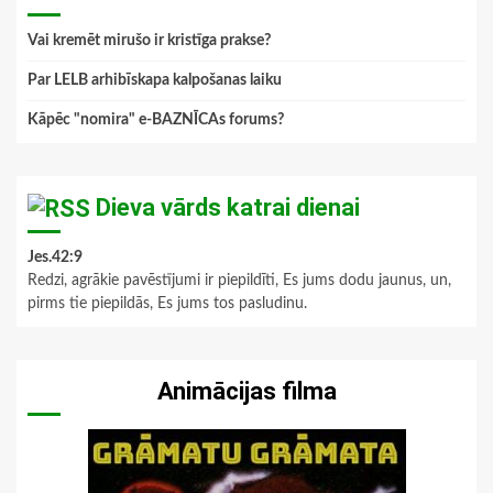
Vai kremēt mirušo ir kristīga prakse?
Par LELB arhibīskapa kalpošanas laiku
Kāpēc "nomira" e-BAZNĪCAs forums?
Dieva vārds katrai dienai
Jes.42:9
Redzi, agrākie pavēstījumi ir piepildīti, Es jums dodu jaunus, un,
pirms tie piepildās, Es jums tos pasludinu.
Animācijas filma