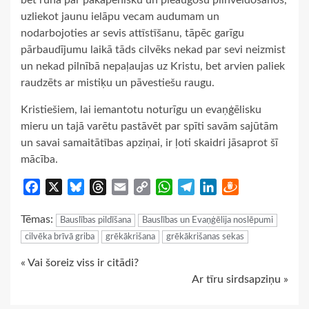
uzliekot jaunu ielāpu vecam audumam un
nodarbojoties ar sevis attīstīšanu, tāpēc garīgu
pārbaudījumu laikā tāds cilvēks nekad par sevi neizmist
un nekad pilnībā nepaļaujas uz Kristu, bet arvien paliek
raudzēts ar mistiķu un pāvestiešu raugu.
Kristiešiem, lai iemantotu noturīgu un evaņģēlisku
mieru un tajā varētu pastāvēt par spīti savām sajūtām
un savai samaitātības apziņai, ir ļoti skaidri jāsaprot šī
mācība.
Facebook
X
Bluesky
Threads
Email
Copy
WhatsApp
Telegram
LinkedIn
Draugiem
Link
Tēmas:
Bauslības pildīšana
Bauslības un Evaņģēlija noslēpumi
cilvēka brīvā griba
grēkākrišana
grēkākrišanas sekas
Continue
« Vai šoreiz viss ir citādi?
Ar tīru sirdsapziņu »
Reading