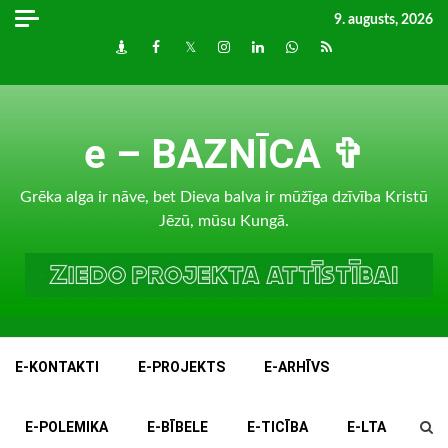
Skip
9. augusts, 2026
to
Draugiem
Facebook
Twitter
Instagram
LinkedIn
whatsapp
RSS
content
e – BAZNĪCA ✞
Grēka alga ir nāve, bet Dieva balva ir mūžīga dzīvība Kristū
Jēzū, mūsu Kungā.
E-KONTAKTI
E-PROJEKTS
E-ARHĪVS
E-POLEMIKA
E-BĪBELE
E-TICĪBA
E-LTA