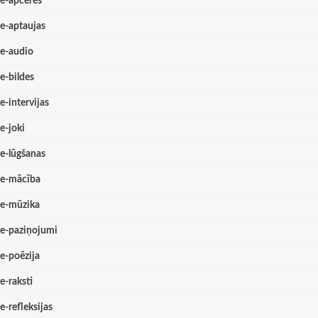
e-apceres
e-aptaujas
e-audio
e-bildes
e-intervijas
e-joki
e-lūgšanas
e-mācība
e-mūzika
e-paziņojumi
e-poēzija
e-raksti
e-refleksijas