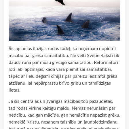
Šīs aplamās ilūzijas rodas tādēļ, ka neņemam nopietni
mācību par grēka samaitātību. Ne velti Svētie Raksti tik
daudz runā par mūsu grēcīgo samaitātību. Reformatori
ļoti labi apzinājās, kāda vara piemīt šai samaitātībai,
tāpēc ar lielu degsmi cīnījās par pareizu iedzimtā grēka
atzīšanu, lai nepārprastu brīvo gribu un tamlīdzīgas
lietas.
Ja šīs centrālās un svarīgās mācības top pazaudētas,
tad rodas virkne kaitīgu maldu. Nemaz nerunāsim par
neticību, kad gan mācītie, gan nemācītie nepazīst grēku,
nemeklē Kristu, nesaņem taisnību un jaunpiedzimšanu,
bet runā par pakāpenisku un pieaugošu pilnveidošanos,