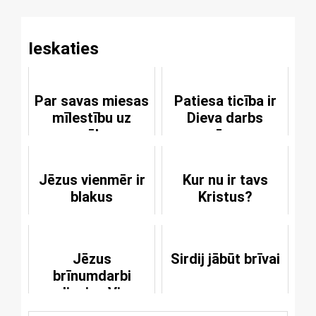
Ieskaties
Par savas miesas
Patiesa ticība ir
mīlestību uz
Dieva darbs
grēku
mūsos
Jēzus vienmēr ir
Kur nu ir tavs
blakus
Kristus?
Jēzus
Sirdij jābūt brīvai
brīnumdarbi
apliecina Viņa
dievišķību