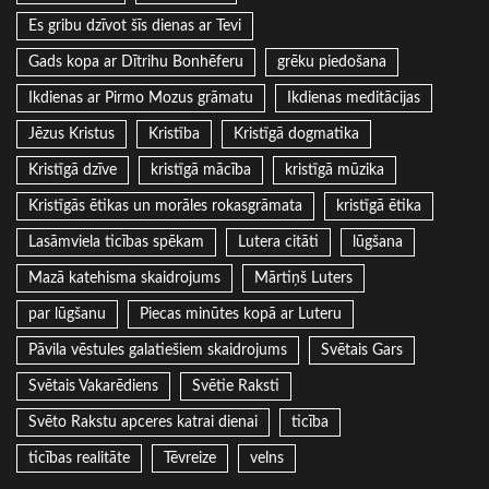
Es gribu dzīvot šīs dienas ar Tevi
Gads kopa ar Dītrihu Bonhēferu
grēku piedošana
Ikdienas ar Pirmo Mozus grāmatu
Ikdienas meditācijas
Jēzus Kristus
Kristība
Kristīgā dogmatika
Kristīgā dzīve
kristīgā mācība
kristīgā mūzika
Kristīgās ētikas un morāles rokasgrāmata
kristīgā ētika
Lasāmviela ticības spēkam
Lutera citāti
lūgšana
Mazā katehisma skaidrojums
Mārtiņš Luters
par lūgšanu
Piecas minūtes kopā ar Luteru
Pāvila vēstules galatiešiem skaidrojums
Svētais Gars
Svētais Vakarēdiens
Svētie Raksti
Svēto Rakstu apceres katrai dienai
ticība
ticības realitāte
Tēvreize
velns