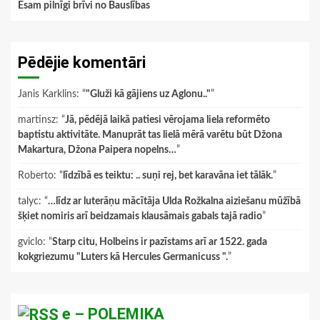
Esam pilnīgi brīvi no Bauslības
Pēdējie komentāri
Janis Karklins
: “
"Gluži kā gājiens uz Aglonu.."
”
martinsz
: “
Jā, pēdējā laikā patiesi vērojama liela reformēto
baptistu aktivitāte. Manuprāt tas lielā mērā varētu būt Džona
Makartura, Džona Paipera nopelns…
”
Roberto
: “
līdzībā es teiktu: .. suņi rej, bet karavāna iet tālāk.
”
talyc
: “
…līdz ar luterāņu mācītāja Ulda Rožkalna aiziešanu mūžībā
šķiet nomiris arī beidzamais klausāmais gabals tajā radio
”
gviclo
: “
Starp citu, Holbeins ir pazīstams arī ar 1522. gada
kokgriezumu "Luters kā Hercules Germanicuss ".
”
e – POLEMIKA