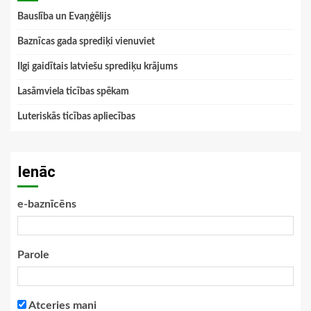
Bauslība un Evaņģēlijs
Baznīcas gada sprediķi vienuviet
Ilgi gaidītais latviešu sprediķu krājums
Lasāmviela ticības spēkam
Luteriskās ticības apliecības
Ienāc
e-baznīcēns
Parole
Atceries mani