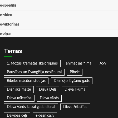
e-sprediķi
e-video
e-viktorīnas
e-ziņas
Tēmas
1. Mozus grāmatas skaidrojums
animācijas filma
ASV
Bauslības un Evaņģēlija noslēpumi
Bībele
Bībeles mācības studijas
Dienišķo lūgšanu gads
Dienišķā maize
Dieva Dēls
Dieva likums
Dieva mīlestība
Dieva vārds
Dieva Vārds katrai gada dienai
Dieva žēlastība
Dzīvības ceļš
e-baznica.lv