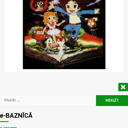
Meklēt:
e-BAZNĪCĀ