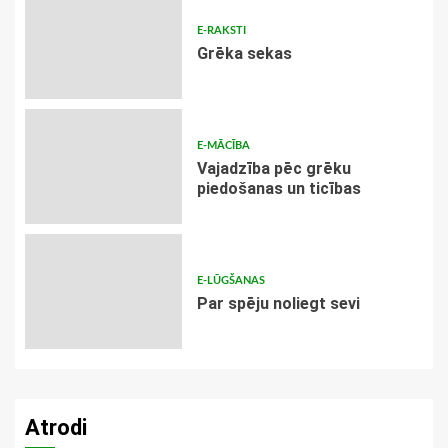
E-RAKSTI
Grēka sekas
E-MĀCĪBA
Vajadzība pēc grēku
piedošanas un ticības
E-LŪGŠANAS
Par spēju noliegt sevi
Atrodi