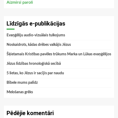
Aizmirsi paroli
Līdzīgās e-publikācijas
Evaņģēliju audio-vizuālais tulkojums
Noskaidrots, kādas drēbes valkājis Jēzus
Šķietamais Kristības pavēles trūkums Marka un Lūkas evaņģēlijos
Jēzus līdzības hronoloģiskā secībā
5 lietas, ko Jēzus ir sacījis par naudu
Bībele mums palīdz
Melošanas grēks
Pēdējie komentāri