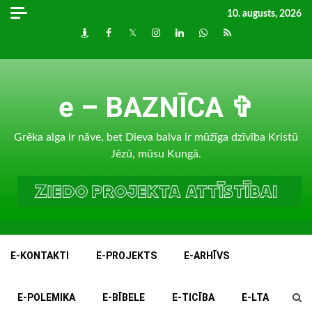
Skip
10. augusts, 2026
to
Draugiem
Facebook
Twitter
Instagram
LinkedIn
whatsapp
RSS
content
e – BAZNĪCA ✞
Grēka alga ir nāve, bet Dieva balva ir mūžīga dzīvība Kristū
Jēzū, mūsu Kungā.
E-KONTAKTI
E-PROJEKTS
E-ARHĪVS
E-POLEMIKA
E-BĪBELE
E-TICĪBA
E-LTA