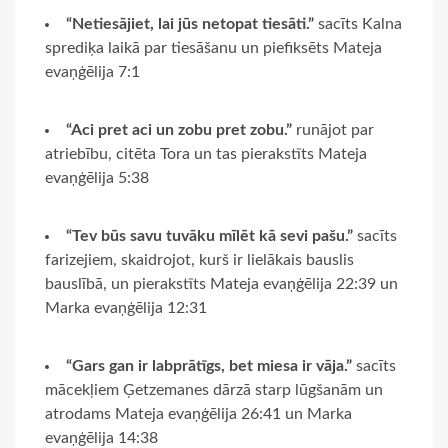
“Netiesājiet, lai jūs netopat tiesāti.”
sacīts Kalna
sprediķa laikā par tiesāšanu un piefiksēts Mateja
evaņģēlija 7:1
“Aci pret aci un zobu pret zobu.”
runājot par
atriebību, citēta Tora un tas pierakstīts Mateja
evaņģēlija 5:38
“Tev būs savu tuvāku mīlēt kā sevi pašu.”
sacīts
farizejiem, skaidrojot, kurš ir lielākais bauslis
bauslībā, un pierakstīts Mateja evaņģēlija 22:39 un
Marka evaņģēlija 12:31
“Gars gan ir labprātīgs, bet miesa ir vāja.”
sacīts
mācekļiem Ģetzemanes dārzā starp lūgšanām un
atrodams Mateja evaņģēlija 26:41 un Marka
evaņģēlija 14:38