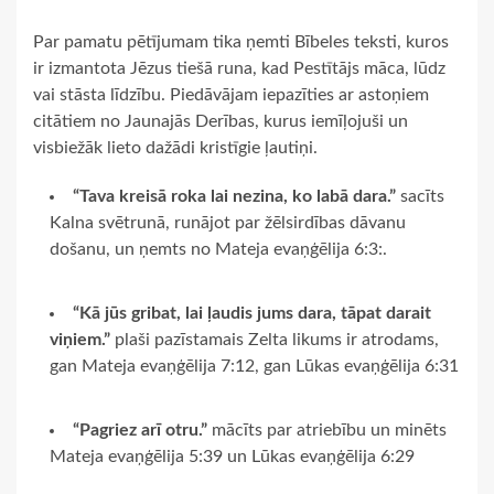
Par pamatu pētījumam tika ņemti Bībeles teksti, kuros
ir izmantota Jēzus tiešā runa, kad Pestītājs māca, lūdz
vai stāsta līdzību. Piedāvājam iepazīties ar astoņiem
citātiem no Jaunajās Derības, kurus iemīļojuši un
visbiežāk lieto dažādi kristīgie ļautiņi.
“Tava kreisā roka lai nezina, ko labā dara.”
sacīts
Kalna svētrunā, runājot par žēlsirdības dāvanu
došanu, un ņemts no Mateja evaņģēlija 6:3:.
“Kā jūs gribat, lai ļaudis jums dara, tāpat darait
viņiem.”
plaši pazīstamais Zelta likums ir atrodams,
gan Mateja evaņģēlija 7:12, gan Lūkas evaņģēlija 6:31
“Pagriez arī otru.”
mācīts par atriebību un minēts
Mateja evaņģēlija 5:39 un Lūkas evaņģēlija 6:29