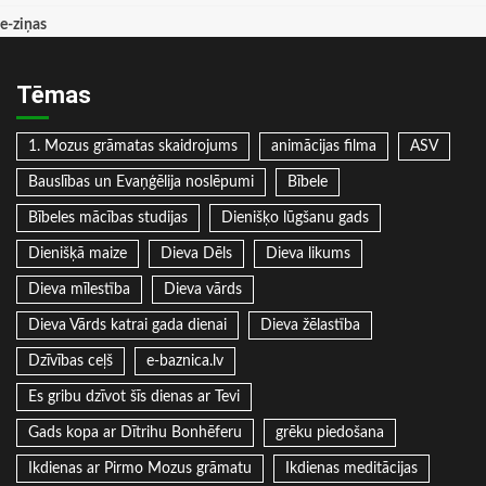
e-ziņas
Tēmas
1. Mozus grāmatas skaidrojums
animācijas filma
ASV
Bauslības un Evaņģēlija noslēpumi
Bībele
Bībeles mācības studijas
Dienišķo lūgšanu gads
Dienišķā maize
Dieva Dēls
Dieva likums
Dieva mīlestība
Dieva vārds
Dieva Vārds katrai gada dienai
Dieva žēlastība
Dzīvības ceļš
e-baznica.lv
Es gribu dzīvot šīs dienas ar Tevi
Gads kopa ar Dītrihu Bonhēferu
grēku piedošana
Ikdienas ar Pirmo Mozus grāmatu
Ikdienas meditācijas