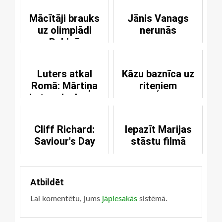
Mācītāji brauks
Jānis Vanags
uz olimpiādi
nerunās
Pekinā
Luters atkal
Kāzu baznīca uz
Romā: Mārtiņa
riteņiem
Lutera laukums
Cliff Richard:
Iepazīt Marijas
Saviour's Day
stāstu filmā
Atbildēt
Lai komentētu, jums
jāpiesakās
sistēmā.