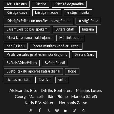
Jēzus Kristus
Kristība
Kristīgā dogmatika
Kristīgā dzīve
kristīgā mācība
kristīgā mūzika
Kristīgās ētikas un morāles rokasgrāmata
kristīgā ētika
Lasāmviela ticības spēkam
Lutera citāti
lūgšana
Mazā katehisma skaidrojums
Mārtiņš Luters
par lūgšanu
Piecas minūtes kopā ar Luteru
Pāvila vēstules galatiešiem skaidrojums
Svētais Gars
Svētais Vakarēdiens
Svētie Raksti
Svēto Rakstu apceres katrai dienai
ticība
ticības realitāte
Tēvreize
velns
Aleksandrs Bite
Dītrihs Bonhēfers
Mārtiņš Luters
Georgs Mancelis
Ilārs Plūme
Markku Särelä
Karls F. V. Valters
Hermanis Zasse
Draugiem
Facebook
Twitter
Instagram
LinkedIn
whatsapp
RSS