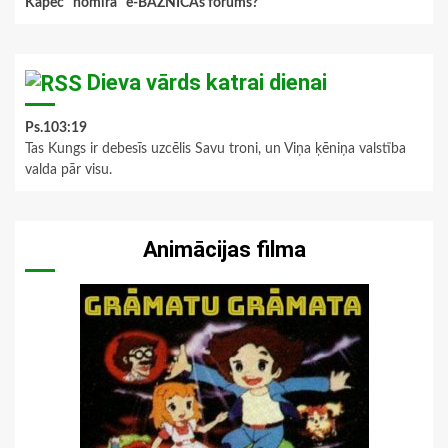
Kāpēc "nomira" e-BAZNĪCAs forums?
Dieva vārds katrai dienai
Ps.103:19
Tas Kungs ir debesīs uzcēlis Savu troni, un Viņa ķēniņa valstība
valda pār visu.
Animācijas filma