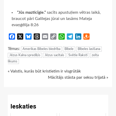
“Jūs mazticīgie.”
sacīts apustuļiem vētras laikā,
braucot pāri Galilejas jūrai un lasāms Mateja
evaņģēlija 8:26
Facebook
X
Bluesky
Threads
Email
Copy
WhatsApp
Telegram
LinkedIn
Draugiem
Link
Tēmas:
Amerikas Bibeles biedrība
Bībele
Bībeles lasīšana
Jēzus Kalna sprediķis
Jēzus sacītais
Svētie Raksti
zelta
likums
Continue
« Valstis, kurās būt kristietim ir visgrūtāk
Mācītājs stāsta par seksu trijatā »
Reading
Ieskaties