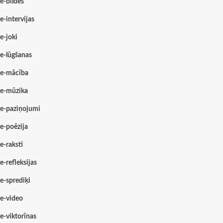
e-bildes
e-intervijas
e-joki
e-lūgšanas
e-mācība
e-mūzika
e-paziņojumi
e-poēzija
e-raksti
e-refleksijas
e-sprediķi
e-video
e-viktorīnas