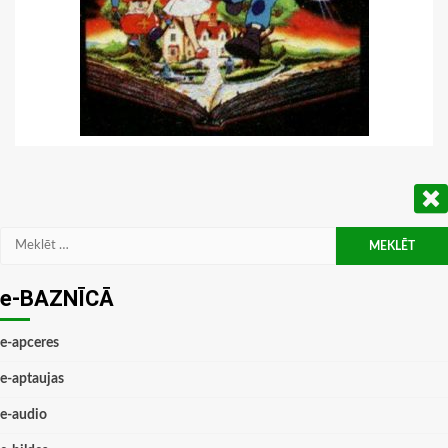
Meklēt:
e-BAZNĪCĀ
e-apceres
e-aptaujas
e-audio