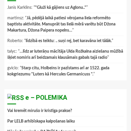
Janis Karklins
: “
"Gluži kā gājiens uz Aglonu.."
”
martinsz
: “
Jā, pēdējā laikā patiesi vērojama liela reformēto
baptistu aktivitāte. Manuprāt tas lielā mērā varētu būt Džona
Makartura, Džona Paipera nopelns…
”
Roberto
: “
līdzībā es teiktu: .. suņi rej, bet karavāna iet tālāk.
”
talyc
: “
…līdz ar luterāņu mācītāja Ulda Rožkalna aiziešanu mūžībā
šķiet nomiris arī beidzamais klausāmais gabals tajā radio
”
gviclo
: “
Starp citu, Holbeins ir pazīstams arī ar 1522. gada
kokgriezumu "Luters kā Hercules Germanicuss ".
”
e – POLEMIKA
Vai kremēt mirušo ir kristīga prakse?
Par LELB arhibīskapa kalpošanas laiku