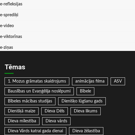
e-refleksijas
e-sprediķi
e-video
e-viktorīnas
e-ziņas
Tēmas
1. Mozus grāmatas skaidrojums
animācijas filma
ASV
Bauslības un Evaņģēlija noslēpumi
Bībele
Bībeles mācības studijas
Dienišķo lūgšanu gads
Dienišķā maize
Dieva Dēls
Dieva likums
Dieva mīlestība
Dieva vārds
Dieva Vārds katrai gada dienai
Dieva žēlastība