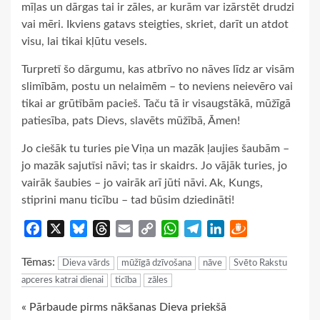
mīļas un dārgas tai ir zāles, ar kurām var izārstēt drudzi
vai mēri. Ikviens gatavs steigties, skriet, darīt un atdot
visu, lai tikai kļūtu vesels.
Turpretī šo dārgumu, kas atbrīvo no nāves līdz ar visām
slimībām, postu un nelaimēm – to neviens neievēro vai
tikai ar grūtībām pacieš. Taču tā ir visaugstākā, mūžīgā
patiesība, pats Dievs, slavēts mūžībā, Āmen!
Jo ciešāk tu turies pie Viņa un mazāk ļaujies šaubām –
jo mazāk sajutīsi nāvi; tas ir skaidrs. Jo vājāk turies, jo
vairāk šaubies – jo vairāk arī jūti nāvi. Ak, Kungs,
stiprini manu ticību – tad būsim dziedināti!
Facebook
X
Bluesky
Threads
Email
Copy
WhatsApp
Telegram
LinkedIn
Draugiem
Link
Tēmas:
Dieva vārds
mūžīgā dzīvošana
nāve
Svēto Rakstu
apceres katrai dienai
ticība
zāles
Continue
« Pārbaude pirms nākšanas Dieva priekšā