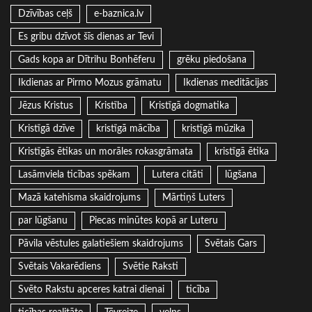
Dzīvības ceļš
e-baznica.lv
Es gribu dzīvot šīs dienas ar Tevi
Gads kopa ar Dītrihu Bonhēferu
grēku piedošana
Ikdienas ar Pirmo Mozus grāmatu
Ikdienas meditācijas
Jēzus Kristus
Kristība
Kristīgā dogmatika
Kristīgā dzīve
kristīgā mācība
kristīgā mūzika
Kristīgās ētikas un morāles rokasgrāmata
kristīgā ētika
Lasāmviela ticības spēkam
Lutera citāti
lūgšana
Mazā katehisma skaidrojums
Mārtiņš Luters
par lūgšanu
Piecas minūtes kopā ar Luteru
Pāvila vēstules galatiešiem skaidrojums
Svētais Gars
Svētais Vakarēdiens
Svētie Raksti
Svēto Rakstu apceres katrai dienai
ticība