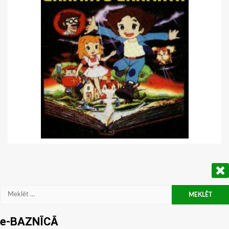
Meklēt:
e-BAZNĪCĀ