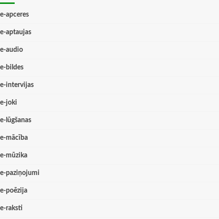
e-apceres
e-aptaujas
e-audio
e-bildes
e-intervijas
e-joki
e-lūgšanas
e-mācība
e-mūzika
e-paziņojumi
e-poēzija
e-raksti