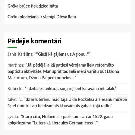
Grēka brūce tiek dziedināta
Grēku piedošana ir vienīgi Dieva lieta
Pēdējie komentāri
Janis Karklins
: “
"Gluži kā gājiens uz Aglonu.."
”
martinsz
: “
Jā, pēdējā laikā patiesi vērojama liela reformēto
baptistu aktivitāte. Manuprāt tas lielā mērā varētu būt Džona
Makartura, Džona Paipera nopelns…
”
Roberto
: “
līdzībā es teiktu: .. suņi rej, bet karavāna iet tālāk.
”
talyc
: “
…līdz ar luterāņu mācītāja Ulda Rožkalna aiziešanu mūžībā
šķiet nomiris arī beidzamais klausāmais gabals tajā radio
”
gviclo
: “
Starp citu, Holbeins ir pazīstams arī ar 1522. gada
kokgriezumu "Luters kā Hercules Germanicuss ".
”