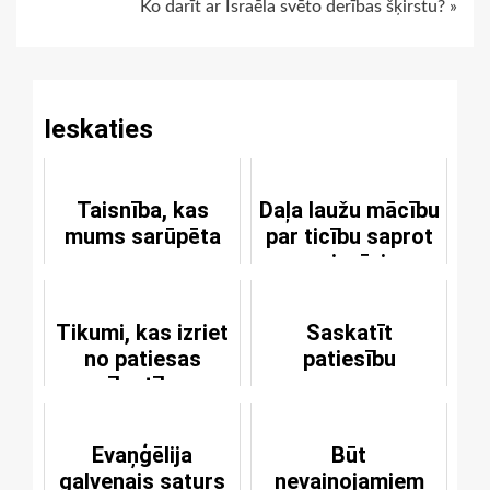
Ko darīt ar Israēla svēto derības šķirstu? »
Reading
Ieskaties
Taisnība, kas
Daļa laužu mācību
mums sarūpēta
par ticību saprot
miesīgi
Tikumi, kas izriet
Saskatīt
no patiesas
patiesību
mīlestības
Evaņģēlija
Būt
galvenais saturs
nevainojamiem