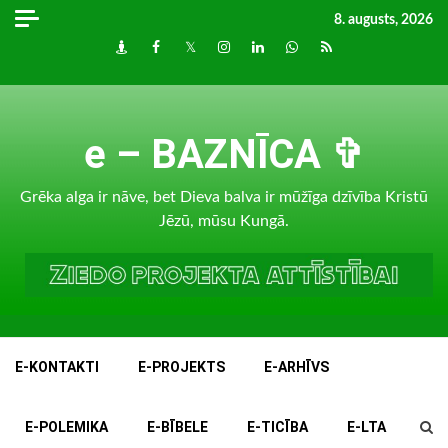
Skip
8. augusts, 2026
to
Draugiem
Facebook
Twitter
Instagram
LinkedIn
whatsapp
RSS
content
e – BAZNĪCA ✞
Grēka alga ir nāve, bet Dieva balva ir mūžīga dzīvība Kristū
Jēzū, mūsu Kungā.
E-KONTAKTI
E-PROJEKTS
E-ARHĪVS
E-POLEMIKA
E-BĪBELE
E-TICĪBA
E-LTA