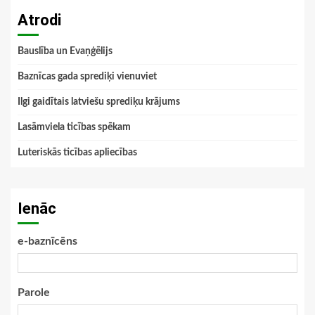
Atrodi
Bauslība un Evaņģēlijs
Baznīcas gada sprediķi vienuviet
Ilgi gaidītais latviešu sprediķu krājums
Lasāmviela ticības spēkam
Luteriskās ticības apliecības
Ienāc
e-baznīcēns
Parole