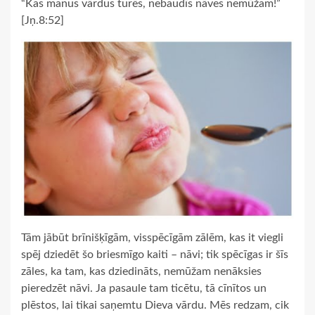
“Kas manus vārdus turēs, nebaudīs nāves nemūžam!”
[Jņ.8:52]
Tām jābūt brīnišķīgām, visspēcīgām zālēm, kas it viegli
spēj dziedēt šo briesmīgo kaiti – nāvi; tik spēcīgas ir šīs
zāles, ka tam, kas dziedināts, nemūžam nenāksies
pieredzēt nāvi. Ja pasaule tam ticētu, tā cīnītos un
plēstos, lai tikai saņemtu Dieva vārdu. Mēs redzam, cik