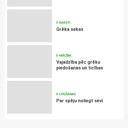
E-RAKSTI
Grēka sekas
E-MĀCĪBA
Vajadzība pēc grēku
piedošanas un ticības
E-LŪGŠANAS
Par spēju noliegt sevi