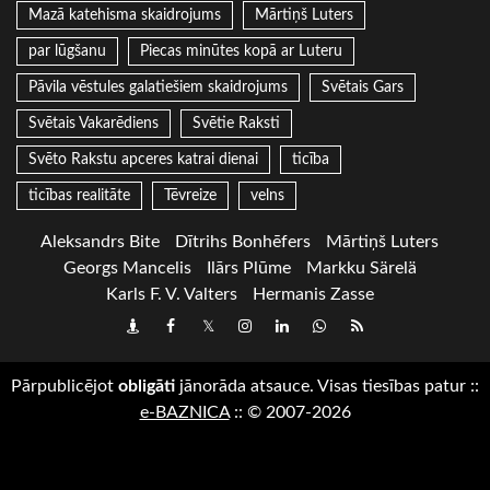
Mazā katehisma skaidrojums
Mārtiņš Luters
par lūgšanu
Piecas minūtes kopā ar Luteru
Pāvila vēstules galatiešiem skaidrojums
Svētais Gars
Svētais Vakarēdiens
Svētie Raksti
Svēto Rakstu apceres katrai dienai
ticība
ticības realitāte
Tēvreize
velns
Aleksandrs Bite
Dītrihs Bonhēfers
Mārtiņš Luters
Georgs Mancelis
Ilārs Plūme
Markku Särelä
Karls F. V. Valters
Hermanis Zasse
Draugiem
Facebook
Twitter
Instagram
LinkedIn
whatsapp
RSS
Pārpublicējot
obligāti
jānorāda atsauce. Visas tiesības patur
::
e-BAZNICA
::
© 2007-2026