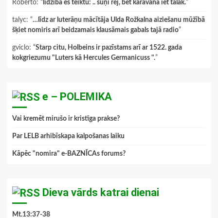
Roberto
: “
līdzībā es teiktu: .. suņi rej, bet karavāna iet tālāk.
”
talyc
: “
…līdz ar luterāņu mācītāja Ulda Rožkalna aiziešanu mūžībā
šķiet nomiris arī beidzamais klausāmais gabals tajā radio
”
gviclo
: “
Starp citu, Holbeins ir pazīstams arī ar 1522. gada
kokgriezumu "Luters kā Hercules Germanicuss ".
”
e – POLEMIKA
Vai kremēt mirušo ir kristīga prakse?
Par LELB arhibīskapa kalpošanas laiku
Kāpēc "nomira" e-BAZNĪCAs forums?
Dieva vārds katrai dienai
Mt.13:37-38