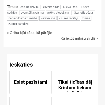
Link
Tēmas:
ceļš uz dzīvību
cilvēka sirds
Dieva Dēls
Dieva
gudrība
evaņģēlija gaisma
grēku piedošana
nācarietis Jēzus
nepiepildāmā tumsība
varavīksne
visuma radītājs
zīmes
zudusī paradīze
Continue
« Gribu kļūt tāda, kā pārējie
Kā iegūt mīlošu sirdi? »
Reading
Ieskaties
Esiet pazīstami
Tikai ticības dēļ
Kristum tiekam
pasludināti par
taisniem