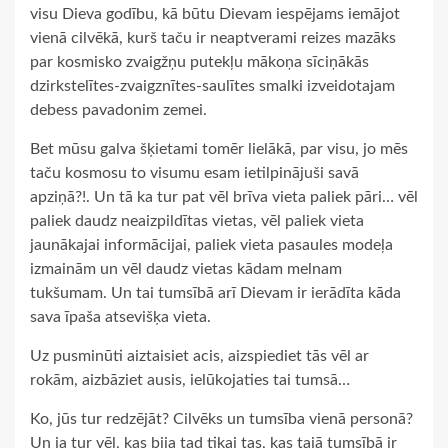
visu Dieva godību, kā būtu Dievam iespējams iemājot
vienā cilvēkā, kurš taču ir neaptverami reizes mazāks
par kosmisko zvaigžņu putekļu mākoņa sīciņākās
dzirkstelītes-zvaigznītes-saulītes smalki izveidotajam
debess pavadonim zemei.
Bet mūsu galva šķietami tomēr lielākā, par visu, jo mēs
taču kosmosu to visumu esam ietilpinājuši savā
apziņā?!. Un tā ka tur pat vēl brīva vieta paliek pāri… vēl
paliek daudz neaizpildītas vietas, vēl paliek vieta
jaunākajai informācijai, paliek vieta pasaules modeļa
izmainām un vēl daudz vietas kādam melnam
tukšumam. Un tai tumsībā arī Dievam ir ierādīta kāda
sava īpaša atsevišķa vieta.
Uz pusminūti aiztaisiet acis, aizspiediet tās vēl ar
rokām, aizbāziet ausis, ielūkojaties tai tumsā…
Ko, jūs tur redzējāt? Cilvēks un tumsība vienā personā?
Un ja tur vēl, kas bija tad tikai tas, kas tajā tumsībā ir