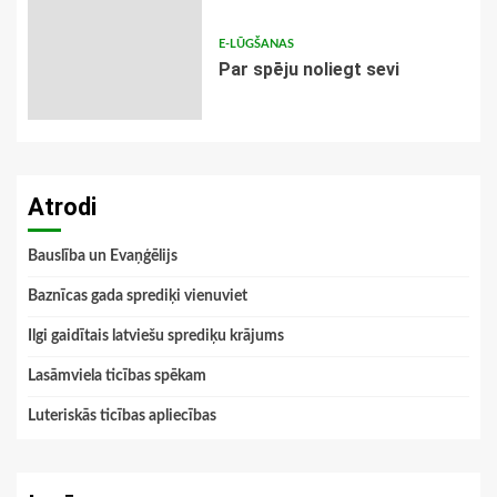
E-LŪGŠANAS
Par spēju noliegt sevi
Atrodi
Bauslība un Evaņģēlijs
Baznīcas gada sprediķi vienuviet
Ilgi gaidītais latviešu sprediķu krājums
Lasāmviela ticības spēkam
Luteriskās ticības apliecības