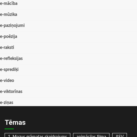
e-mācība
e-mūzika
e-paziņojumi
e-poēzija
e-raksti
e-refleksijas
e-sprediķi
e-video
e-viktorīnas
e-ziņas
Tēmas