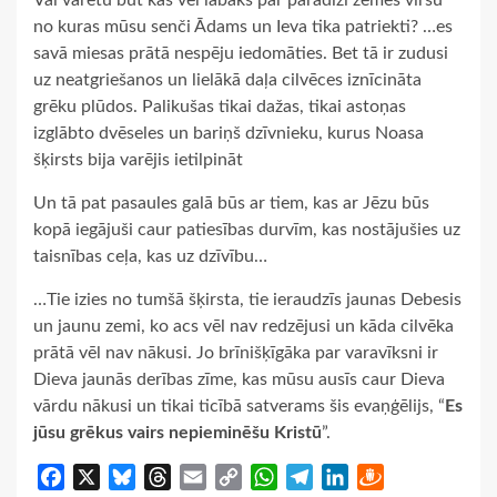
no kuras mūsu senči Ādams un Ieva tika patriekti? …es
savā miesas prātā nespēju iedomāties. Bet tā ir zudusi
uz neatgriešanos un lielākā daļa cilvēces iznīcināta
grēku plūdos. Palikušas tikai dažas, tikai astoņas
izglābto dvēseles un bariņš dzīvnieku, kurus Noasa
šķirsts bija varējis ietilpināt
Un tā pat pasaules galā būs ar tiem, kas ar Jēzu būs
kopā iegājuši caur patiesības durvīm, kas nostājušies uz
taisnības ceļa, kas uz dzīvību…
…Tie izies no tumšā šķirsta, tie ieraudzīs jaunas Debesis
un jaunu zemi, ko acs vēl nav redzējusi un kāda cilvēka
prātā vēl nav nākusi. Jo brīnišķīgāka par varavīksni ir
Dieva jaunās derības zīme, kas mūsu ausīs caur Dieva
vārdu nākusi un tikai ticībā satverams šis evaņģēlijs, “
Es
jūsu grēkus vairs nepieminēšu Kristū
”.
Facebook
X
Bluesky
Threads
Email
Copy
WhatsApp
Telegram
LinkedIn
Draugiem