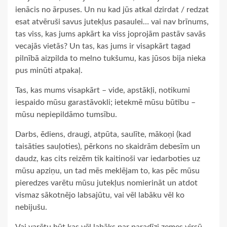
ienācis no ārpuses. Un nu kad jūs atkal dzirdat / redzat
esat atvēruši savus jutekļus pasaulei… vai nav brīnums,
tas viss, kas jums apkārt ka viss joprojām pastāv savās
vecajās vietās? Un tas, kas jums ir visapkārt tagad
pilnībā aizpilda to melno tukšumu, kas jūsos bija nieka
pus minūti atpakaļ.
Tas, kas mums visapkārt – vide, apstākļi, notikumi
iespaido mūsu garastāvokli; ietekmē mūsu būtību –
mūsu nepiepildāmo tumsību.
Darbs, ēdiens, draugi, atpūta, saulīte, mākoņi (kad
taisāties sauļoties), pērkons no skaidrām debesīm un
daudz, kas cits reizēm tik kaitinoši var iedarboties uz
mūsu apziņu, un tad mēs meklējam to, kas pēc mūsu
pieredzes varētu mūsu jutekļus nomierināt un atdot
vismaz sākotnējo labsajūtu, vai vēl labāku vēl ko
nebijušu.
Vai varētu būt kas vēl labāks par paradīzi zemes virsū