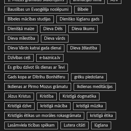
1. Mozus grāmatas skaidrojums
animācijas filma
ASV
Bauslības un Evaņģēlija noslēpumi
Bībele
Bībeles mācības studijas
Dienišķo lūgšanu gads
Dienišķā maize
Dieva Dēls
Dieva likums
Dieva mīlestība
Dieva vārds
Dieva Vārds katrai gada dienai
Dieva žēlastība
Dzīvības ceļš
e-baznica.lv
Es gribu dzīvot šīs dienas ar Tevi
Gads kopa ar Dītrihu Bonhēferu
grēku piedošana
Ikdienas ar Pirmo Mozus grāmatu
Ikdienas meditācijas
Jēzus Kristus
Kristība
Kristīgā dogmatika
Kristīgā dzīve
kristīgā mācība
kristīgā mūzika
Kristīgās ētikas un morāles rokasgrāmata
kristīgā ētika
Lasāmviela ticības spēkam
Lutera citāti
lūgšana