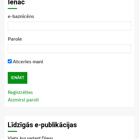
Ienāc
e-baznīcēns
Parole
Atceries mani
Reģistrēties
Aizmirsi paroli
Līdzīgās e-publikācijas
Vieta, kur sastapt Dievu