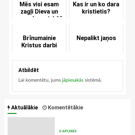
Mēs visi esam
Kas ir un ko dara
zagļi Dieva un
kristietis?
pasaules priekšā
Brīnumainie
Nepalikt jaņos
Kristus darbi
Atbildēt
Lai komentētu, jums
jāpiesakās
sistēmā.
Aktuālākie
Komentētākie
E-APCERES