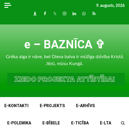
Skip
9. augusts, 2026
to
Draugiem
Facebook
Twitter
Instagram
LinkedIn
whatsapp
RSS
content
e – BAZNĪCA ✞
Grēka alga ir nāve, bet Dieva balva ir mūžīga dzīvība Kristū
Jēzū, mūsu Kungā.
E-KONTAKTI
E-PROJEKTS
E-ARHĪVS
E-POLEMIKA
E-BĪBELE
E-TICĪBA
E-LTA