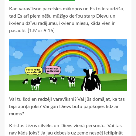
Kad varavīksne pacelsies mākoņos un Es to ieraudzīšu,
tad Es arī pieminēšu mūžīgo derību starp Dievu un
ikvienu dzīvu radījumu, ikvienu miesu, kāda vien ir
pasaulē. [1.Moz.9:16]
Vai tu šodien redzēji varavīksni? Vai jūs domājat, ka tas
bija aprīļa joks? Vai gan Dievs būtu pajokojies līdz ar
mums?
Kristus Jēzus cilvēks un Dievs vienā personā… Vai tas
nav kāds joks? Ja jau debesis uz zeme nespēj ietilpināt