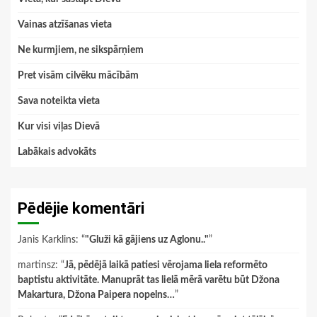
Vainas atzīšanas vieta
Ne kurmjiem, ne sikspārņiem
Pret visām cilvēku mācībām
Sava noteikta vieta
Kur visi viļas Dievā
Labākais advokāts
Pēdējie komentāri
Janis Karklins
: “
"Gluži kā gājiens uz Aglonu.."
”
martinsz
: “
Jā, pēdējā laikā patiesi vērojama liela reformēto
baptistu aktivitāte. Manuprāt tas lielā mērā varētu būt Džona
Makartura, Džona Paipera nopelns…
”