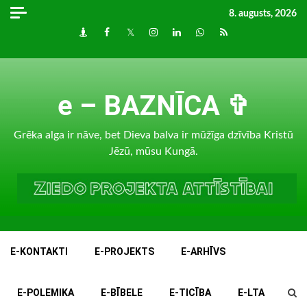
Skip
8. augusts, 2026
to
Draugiem
Facebook
Twitter
Instagram
LinkedIn
whatsapp
RSS
content
e – BAZNĪCA ✞
Grēka alga ir nāve, bet Dieva balva ir mūžīga dzīvība Kristū
Jēzū, mūsu Kungā.
E-KONTAKTI
E-PROJEKTS
E-ARHĪVS
E-POLEMIKA
E-BĪBELE
E-TICĪBA
E-LTA