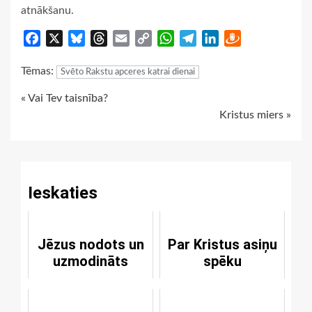
atnākšanu.
Facebook
X
Bluesky
Threads
Email
Copy
WhatsApp
Telegram
LinkedIn
Draugiem
Link
Tēmas:
Svēto Rakstu apceres katrai dienai
Continue
« Vai Tev taisnība?
Kristus miers »
Reading
Ieskaties
Jēzus nodots un
Par Kristus asiņu
uzmodināts
spēku