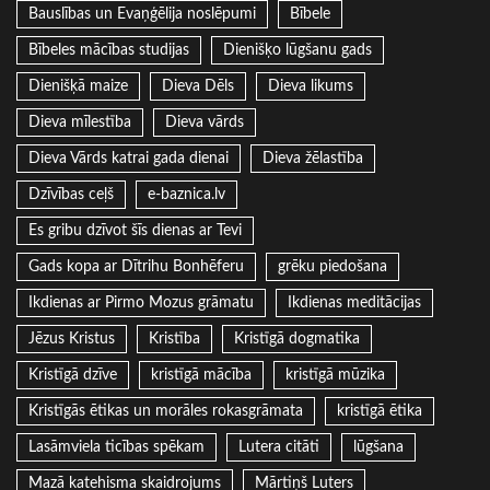
Bauslības un Evaņģēlija noslēpumi
Bībele
Bībeles mācības studijas
Dienišķo lūgšanu gads
Dienišķā maize
Dieva Dēls
Dieva likums
Dieva mīlestība
Dieva vārds
Dieva Vārds katrai gada dienai
Dieva žēlastība
Dzīvības ceļš
e-baznica.lv
Es gribu dzīvot šīs dienas ar Tevi
Gads kopa ar Dītrihu Bonhēferu
grēku piedošana
Ikdienas ar Pirmo Mozus grāmatu
Ikdienas meditācijas
Jēzus Kristus
Kristība
Kristīgā dogmatika
Kristīgā dzīve
kristīgā mācība
kristīgā mūzika
Kristīgās ētikas un morāles rokasgrāmata
kristīgā ētika
Lasāmviela ticības spēkam
Lutera citāti
lūgšana
Mazā katehisma skaidrojums
Mārtiņš Luters