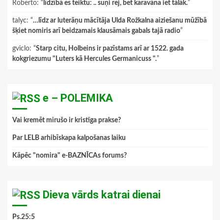
Roberto
: “
līdzībā es teiktu: .. suņi rej, bet karavāna iet tālāk.
”
talyc
: “
…līdz ar luterāņu mācītāja Ulda Rožkalna aiziešanu mūžībā
šķiet nomiris arī beidzamais klausāmais gabals tajā radio
”
gviclo
: “
Starp citu, Holbeins ir pazīstams arī ar 1522. gada
kokgriezumu "Luters kā Hercules Germanicuss ".
”
e – POLEMIKA
Vai kremēt mirušo ir kristīga prakse?
Par LELB arhibīskapa kalpošanas laiku
Kāpēc "nomira" e-BAZNĪCAs forums?
Dieva vārds katrai dienai
Ps.25:5