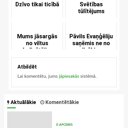
Dzīvo tikai ticībā
Svētības
tūlītējums
Mums jāsargās
Pāvils Evaņģēliju
no viltus
saņēmis ne no
sludinātājiem
cilvēkiem
Atbildēt
Lai komentētu, jums
jāpiesakās
sistēmā.
Aktuālākie
Komentētākie
E-APCERES