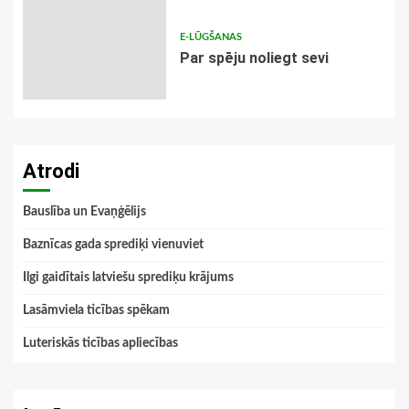
E-LŪGŠANAS
Par spēju noliegt sevi
Atrodi
Bauslība un Evaņģēlijs
Baznīcas gada sprediķi vienuviet
Ilgi gaidītais latviešu sprediķu krājums
Lasāmviela ticības spēkam
Luteriskās ticības apliecības