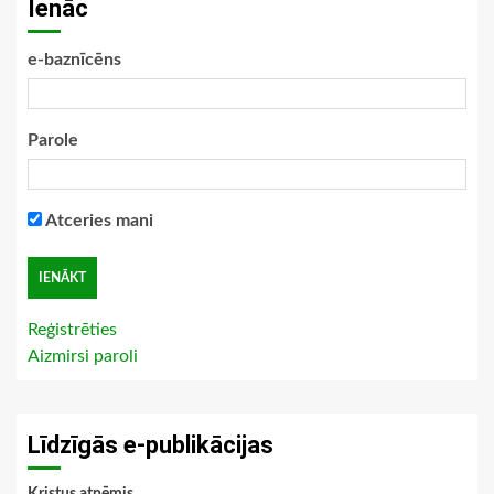
Ienāc
e-baznīcēns
Parole
Atceries mani
Reģistrēties
Aizmirsi paroli
Līdzīgās e-publikācijas
Kristus atņēmis