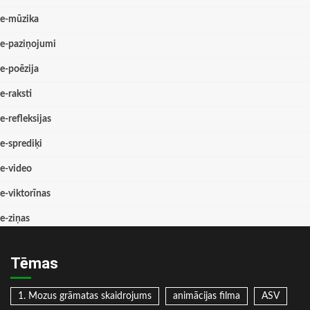
e-mūzika
e-paziņojumi
e-poēzija
e-raksti
e-refleksijas
e-sprediķi
e-video
e-viktorīnas
e-ziņas
Tēmas
1. Mozus grāmatas skaidrojums
animācijas filma
ASV