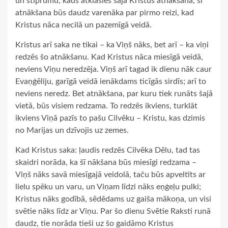
un stiprumu, kāds atklāsies šajā Kristus atnākšanā, šī
atnākšana būs daudz varenāka par pirmo reizi, kad
Kristus nāca necilā un pazemīgā veidā.
Kristus arī saka ne tikai – ka Viņš nāks, bet arī – ka viņi
redzēs šo atnākšanu. Kad Kristus nāca miesīgā veidā,
neviens Viņu neredzēja. Viņš arī tagad ik dienu nāk caur
Evaņģēliju, garīgā veidā ienākdams ticīgās sirdīs; arī to
neviens neredz. Bet atnākšana, par kuru tiek runāts šajā
vietā, būs visiem redzama. To redzēs ikviens, turklāt
ikviens Viņā pazīs to pašu Cilvēku – Kristu, kas dzimis
no Marijas un dzīvojis uz zemes.
Kad Kristus saka: ļaudis redzēs Cilvēka Dēlu, tad tas
skaidri norāda, ka šī nākšana būs miesīgi redzama –
Viņš nāks savā miesīgajā veidolā, taču būs apveltīts ar
lielu spēku un varu, un Viņam līdzi nāks eņģeļu pulki;
Kristus nāks godībā, sēdēdams uz gaiša mākoņa, un visi
svētie nāks līdz ar Viņu. Par šo dienu Svētie Raksti runā
daudz, tie norāda tieši uz šo gaidāmo Kristus