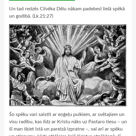
Un tad redzēs Cilvēka Dēlu nākam padebesī lielā spēkā
un godībā. (Lk.21:27)
Šo spēku vari saistīt ar eņģeļu pulkiem, ar svētajiem un
visu radību, kas līdz ar Kristu nāks uz Pastaro tiesu – un
šī man šķiet īstā un pareizā izpratne –, vai arī ar spēku