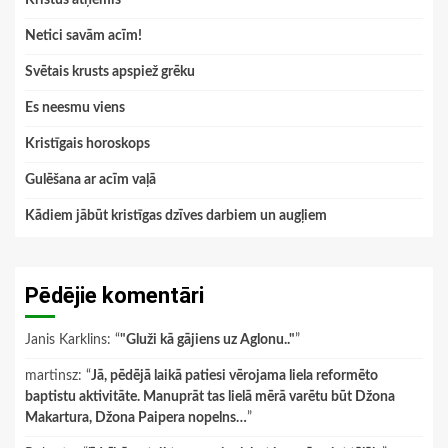
Netici savām acīm!
Svētais krusts apspiež grēku
Es neesmu viens
Kristīgais horoskops
Gulēšana ar acīm vaļā
Kādiem jābūt kristīgas dzīves darbiem un augļiem
Pēdējie komentāri
Janis Karklins
: “
"Gluži kā gājiens uz Aglonu.."
”
martinsz
: “
Jā, pēdējā laikā patiesi vērojama liela reformēto
baptistu aktivitāte. Manuprāt tas lielā mērā varētu būt Džona
Makartura, Džona Paipera nopelns…
”