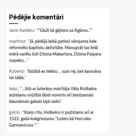
Pēdējie komentāri
Janis Karklins
: “
"Gluži kā gājiens uz Aglonu.."
”
martinsz
: “
Jā, pēdējā laikā patiesi vērojama liela
reformēto baptistu aktivitāte. Manuprāt tas lielā
mērā varētu būt Džona Makartura, Džona Paipera
nopelns…
”
Roberto
: “
līdzībā es teiktu: .. suņi rej, bet karavāna
iet tālāk.
”
talyc
: “
…līdz ar luterāņu mācītāja Ulda Rožkalna
aiziešanu mūžībā šķiet nomiris arī beidzamais
klausāmais gabals tajā radio
”
gviclo
: “
Starp citu, Holbeins ir pazīstams arī ar
1522. gada kokgriezumu "Luters kā Hercules
Germanicuss ".
”