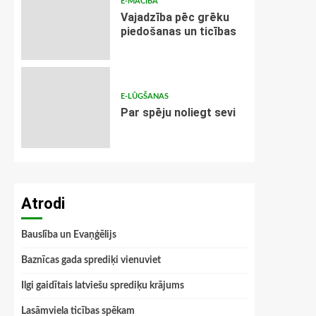
E-MĀCĪBA
Vajadzība pēc grēku
piedošanas un ticības
E-LŪGŠANAS
Par spēju noliegt sevi
Atrodi
Bauslība un Evaņģēlijs
Baznīcas gada sprediķi vienuviet
Ilgi gaidītais latviešu sprediķu krājums
Lasāmviela ticības spēkam