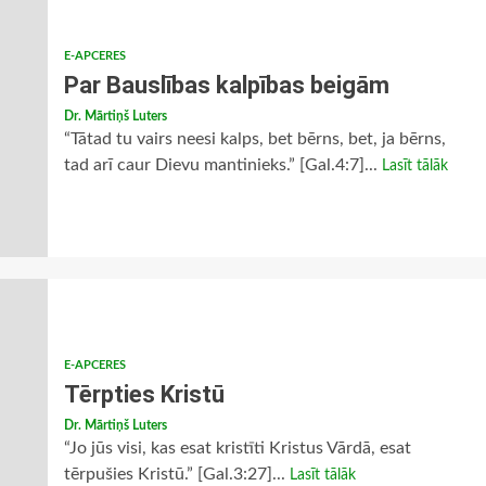
E-APCERES
Par Bauslības kalpības beigām
Dr. Mārtiņš Luters
“Tātad tu vairs neesi kalps, bet bērns, bet, ja bērns,
tad arī caur Dievu mantinieks.” [Gal.4:7]...
Lasīt tālāk
E-APCERES
Tērpties Kristū
Dr. Mārtiņš Luters
“Jo jūs visi, kas esat kristīti Kristus Vārdā, esat
tērpušies Kristū.” [Gal.3:27]...
Lasīt tālāk