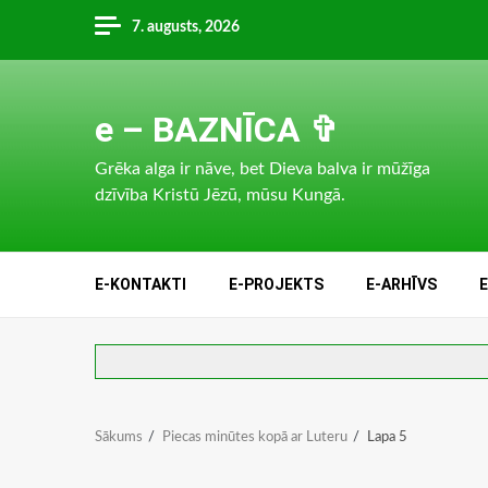
Skip
7. augusts, 2026
to
content
e – BAZNĪCA ✞
Grēka alga ir nāve, bet Dieva balva ir mūžīga
dzīvība Kristū Jēzū, mūsu Kungā.
E-KONTAKTI
E-PROJEKTS
E-ARHĪVS
Sākums
Piecas minūtes kopā ar Luteru
Lapa 5