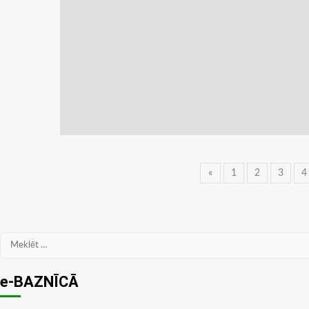
Ziņu
«
1
2
3
4
navigācija
Meklēt:
e-BAZNĪCĀ