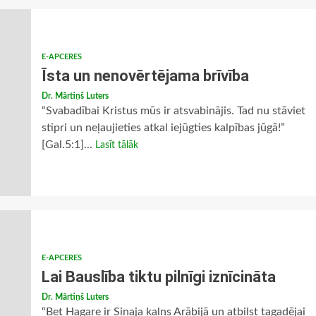
E-APCERES
Īsta un nenovērtējama brīvība
Dr. Mārtiņš Luters
“Svabadībai Kristus mūs ir atsvabinājis. Tad nu stāviet
stipri un neļaujieties atkal iejūgties kalpības jūgā!”
[Gal.5:1]...
Lasīt tālāk
E-APCERES
Lai Bauslība tiktu pilnīgi iznīcināta
Dr. Mārtiņš Luters
“Bet Hagare ir Sinaja kalns Arābijā un atbilst tagadējai