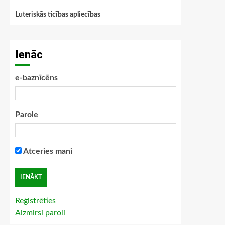
Luteriskās ticības apliecības
Ienāc
e-baznīcēns
Parole
Atceries mani
Reģistrēties
Aizmirsi paroli