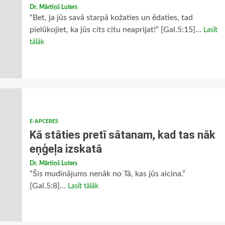
Dr. Mārtiņš Luters
“Bet, ja jūs savā starpā kožaties un ēdaties, tad
pielūkojiet, ka jūs cits citu neaprijat!” [Gal.5:15]...
Lasīt
tālāk
E-APCERES
Kā stāties pretī sātanam, kad tas nāk
eņģeļa izskatā
Dr. Mārtiņš Luters
“Šis mudinājums nenāk no Tā, kas jūs aicina.”
[Gal.5:8]...
Lasīt tālāk