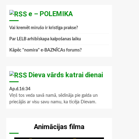
e – POLEMIKA
Vai kremēt mirušo ir kristīga prakse?
Par LELB arhibīskapa kalpošanas laiku
Kāpēc "nomira" e-BAZNĪCAs forums?
Dieva vārds katrai dienai
Ap.d.16:34
Viņš tos veda savā namā, sēdināja pie galda un
priecājās ar visu savu namu, ka ticēja Dievam.
Animācijas filma