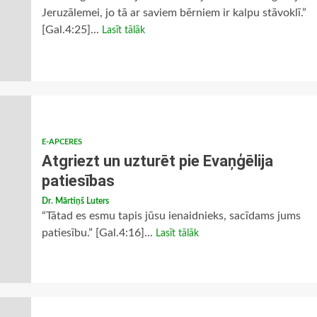
Jeruzālemei, jo tā ar saviem bērniem ir kalpu stāvoklī.”
[Gal.4:25]...
Lasīt tālāk
E-APCERES
Atgriezt un uzturēt pie Evaņģēlija
patiesības
Dr. Mārtiņš Luters
“Tātad es esmu tapis jūsu ienaidnieks, sacīdams jums
patiesību.” [Gal.4:16]...
Lasīt tālāk