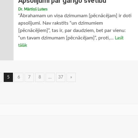
Apsolījumi par garīgo svētību
Dr. Mārtiņš Luters
“Ābrahamam un viņa dzimumam [pēcnācējam] ir doti
apsolījumi. Nav rakstīts “un dzimumiem
[pēcnācējiem]”, tas ir, par daudziem, bet par vienu:
“un tavam dzimumam [pēcnācējam]”, proti,...
Lasīt
tālāk
5
6
7
8
…
37
»