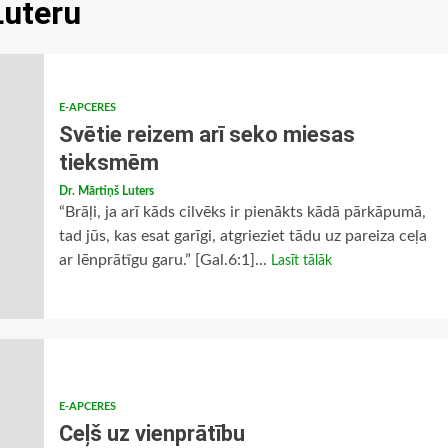
Luteru
E-APCERES
Svētie reizem arī seko miesas
tieksmēm
Dr. Mārtiņš Luters
“Brāļi, ja arī kāds cilvēks ir pienākts kādā pārkāpumā,
tad jūs, kas esat garīgi, atgrieziet tādu uz pareiza ceļa
ar lēnprātīgu garu.” [Gal.6:1]...
Lasīt tālāk
E-APCERES
Ceļš uz vienprātību