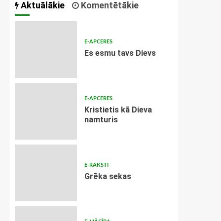
Aktuālākie
Komentētākie
E-APCERES
Es esmu tavs Dievs
E-APCERES
Kristietis kā Dieva
namturis
E-RAKSTI
Grēka sekas