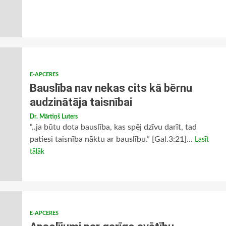
E-APCERES
Bauslība nav nekas cits kā bērnu
audzinātāja taisnībai
Dr. Mārtiņš Luters
“..ja būtu dota bauslība, kas spēj dzīvu darīt, tad
patiesi taisnība nāktu ar bauslību.” [Gal.3:21]...
Lasīt
tālāk
E-APCERES