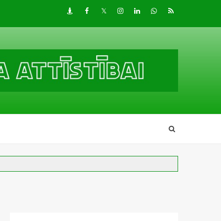
Draugiem
Facebook
Twitter
Instagram
LinkedIn
whatsapp
RSS