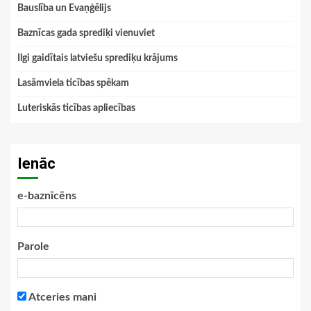
Bauslība un Evaņģēlijs
Baznīcas gada sprediķi vienuviet
Ilgi gaidītais latviešu sprediķu krājums
Lasāmviela ticības spēkam
Luteriskās ticības apliecības
Ienāc
e-baznīcēns
Parole
Atceries mani