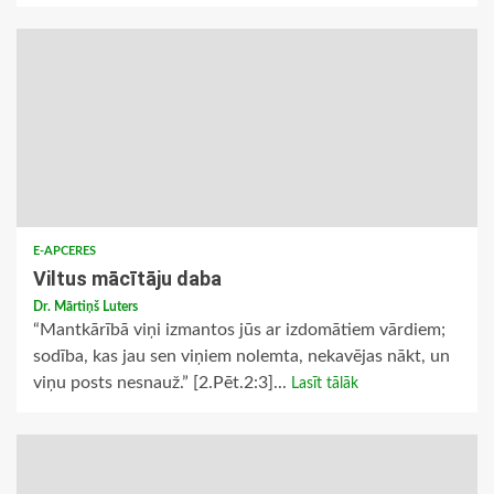
E-APCERES
Viltus mācītāju daba
Dr. Mārtiņš Luters
“Mantkārībā viņi izmantos jūs ar izdomātiem vārdiem;
sodība, kas jau sen viņiem nolemta, nekavējas nākt, un
viņu posts nesnauž.” [2.Pēt.2:3]...
Lasīt tālāk