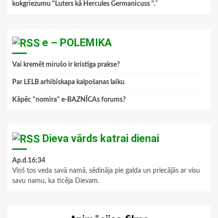
kokgriezumu "Luters kā Hercules Germanicuss ".
”
e – POLEMIKA
Vai kremēt mirušo ir kristīga prakse?
Par LELB arhibīskapa kalpošanas laiku
Kāpēc "nomira" e-BAZNĪCAs forums?
Dieva vārds katrai dienai
Ap.d.16:34
Viņš tos veda savā namā, sēdināja pie galda un priecājās ar visu
savu namu, ka ticēja Dievam.