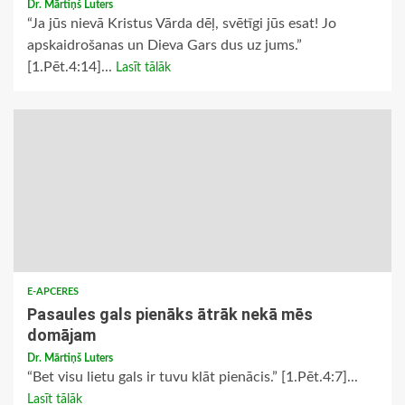
Dr. Mārtiņš Luters
“Ja jūs nievā Kristus Vārda dēļ, svētīgi jūs esat! Jo
apskaidrošanas un Dieva Gars dus uz jums.”
[1.Pēt.4:14]...
Lasīt tālāk
E-APCERES
Pasaules gals pienāks ātrāk nekā mēs
domājam
Dr. Mārtiņš Luters
“Bet visu lietu gals ir tuvu klāt pienācis.” [1.Pēt.4:7]...
Lasīt tālāk