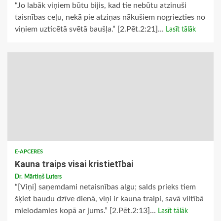
“Jo labāk viņiem būtu bijis, kad tie nebūtu atzinuši
taisnības ceļu, nekā pie atziņas nākušiem nogriezties no
viņiem uzticētā svētā baušļa.” [2.Pēt.2:21]...
Lasīt tālāk
E-APCERES
Kauna traips visai kristietībai
Dr. Mārtiņš Luters
“[Viņi] saņemdami netaisnības algu; salds prieks tiem
šķiet baudu dzīve dienā, viņi ir kauna traipi, savā viltībā
mielodamies kopā ar jums.” [2.Pēt.2:13]...
Lasīt tālāk