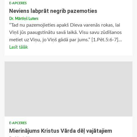
E-APCERES
Neviens labprāt negrib pazemoties
Dr. Mārtiņš Luters
“Tad nu pazemojieties apakš Dieva varenās rokas, lai
Viņš jūs paaugstinātu savā laikā. Visu savu zūdīšanos
metiet uz Viņu, jo Viņš gādā par jums.” [1.Pēt.5:6-7]...
Lasīt tālāk
E-APCERES
Mierinājums Kristus Vārda dēļ vajātajiem