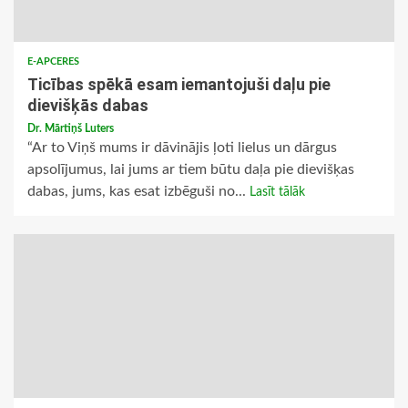
E-APCERES
Ticības spēkā esam iemantojuši daļu pie
dievišķās dabas
Dr. Mārtiņš Luters
“Ar to Viņš mums ir dāvinājis ļoti lielus un dārgus
apsolījumus, lai jums ar tiem būtu daļa pie dievišķas
dabas, jums, kas esat izbēguši no...
Lasīt tālāk