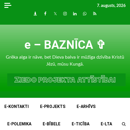
Skip
7. augusts, 2026
to
Draugiem
Facebook
Twitter
Instagram
LinkedIn
whatsapp
RSS
content
e – BAZNĪCA ✞
Grēka alga ir nāve, bet Dieva balva ir mūžīga dzīvība Kristū
Jēzū, mūsu Kungā.
E-KONTAKTI
E-PROJEKTS
E-ARHĪVS
E-POLEMIKA
E-BĪBELE
E-TICĪBA
E-LTA