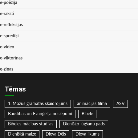
e-poēzija
e-raksti
e-refleksijas
e-sprediķi
e-video
e-viktorīnas
e-ziņas
Tēmas
1. Mozus grāmatas skaidrojums
animācijas filma
ASV
Bauslības un Evaņģēlija noslēpumi
Bībele
Bībeles mācības studijas
Dienišķo lūgšanu gads
Dienišķā maize
Dieva Dēls
Dieva likums