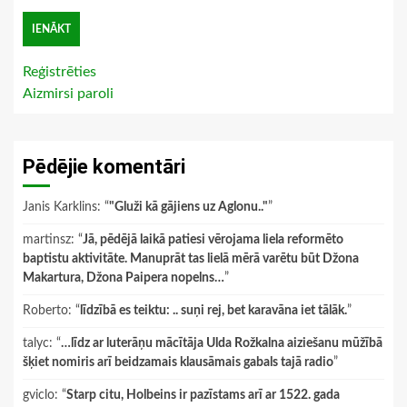
Reģistrēties
Aizmirsi paroli
Pēdējie komentāri
Janis Karklins
: “
"Gluži kā gājiens uz Aglonu.."
”
martinsz
: “
Jā, pēdējā laikā patiesi vērojama liela reformēto
baptistu aktivitāte. Manuprāt tas lielā mērā varētu būt Džona
Makartura, Džona Paipera nopelns…
”
Roberto
: “
līdzībā es teiktu: .. suņi rej, bet karavāna iet tālāk.
”
talyc
: “
…līdz ar luterāņu mācītāja Ulda Rožkalna aiziešanu mūžībā
šķiet nomiris arī beidzamais klausāmais gabals tajā radio
”
gviclo
: “
Starp citu, Holbeins ir pazīstams arī ar 1522. gada