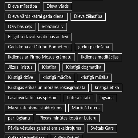
Dieva mīlestība
Dieva vārds
Dieva Vārds katrai gada dienai
Dieva žēlastība
Dzīvības ceļš
e-baznica.lv
Es gribu dzīvot šīs dienas ar Tevi
Gads kopa ar Dītrihu Bonhēferu
grēku piedošana
Ikdienas ar Pirmo Mozus grāmatu
Ikdienas meditācijas
Jēzus Kristus
Kristība
Kristīgā dogmatika
Kristīgā dzīve
kristīgā mācība
kristīgā mūzika
Kristīgās ētikas un morāles rokasgrāmata
kristīgā ētika
Lasāmviela ticības spēkam
Lutera citāti
lūgšana
Mazā katehisma skaidrojums
Mārtiņš Luters
par lūgšanu
Piecas minūtes kopā ar Luteru
Pāvila vēstules galatiešiem skaidrojums
Svētais Gars