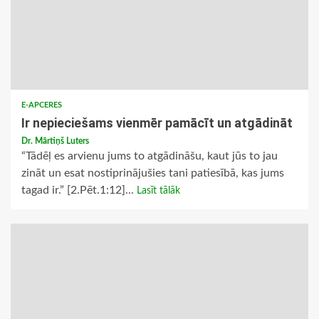
E-APCERES
Ir nepieciešams vienmēr pamācīt un atgādināt
Dr. Mārtiņš Luters
“Tādēļ es arvienu jums to atgādināšu, kaut jūs to jau
zināt un esat nostiprinājušies tani patiesībā, kas jums
tagad ir.” [2.Pēt.1:12]...
Lasīt tālāk