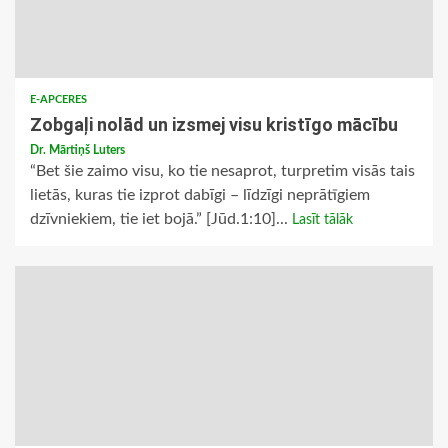
E-APCERES
Zobgaļi nolād un izsmej visu kristīgo mācību
Dr. Mārtiņš Luters
“Bet šie zaimo visu, ko tie nesaprot, turpretim visās tais
lietās, kuras tie izprot dabīgi – līdzīgi neprātīgiem
dzīvniekiem, tie iet bojā.” [Jūd.1:10]...
Lasīt tālāk