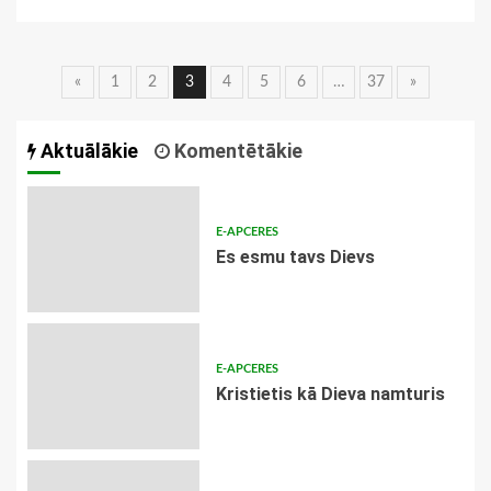
Ziņu
«
1
2
3
4
5
6
…
37
»
navigācija
Aktuālākie
Komentētākie
E-APCERES
Es esmu tavs Dievs
E-APCERES
Kristietis kā Dieva namturis