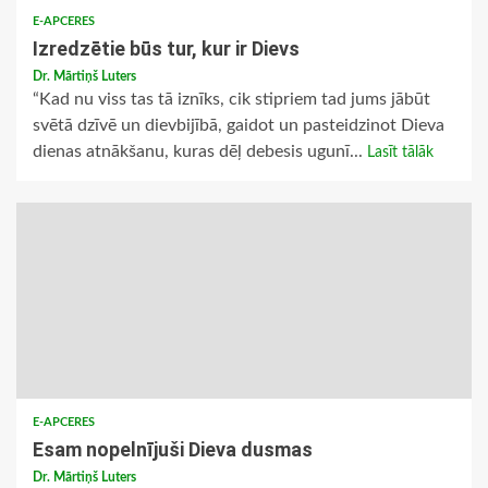
E-APCERES
Izredzētie būs tur, kur ir Dievs
Dr. Mārtiņš Luters
“Kad nu viss tas tā iznīks, cik stipriem tad jums jābūt
svētā dzīvē un dievbijībā, gaidot un pasteidzinot Dieva
dienas atnākšanu, kuras dēļ debesis ugunī...
Lasīt tālāk
E-APCERES
Esam nopelnījuši Dieva dusmas
Dr. Mārtiņš Luters