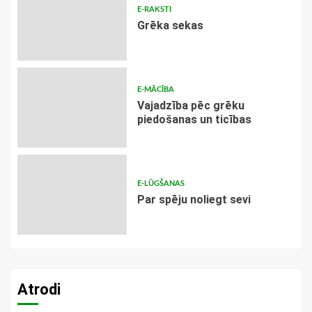
E-RAKSTI
Grēka sekas
E-MĀCĪBA
Vajadzība pēc grēku
piedošanas un ticības
E-LŪGŠANAS
Par spēju noliegt sevi
Atrodi