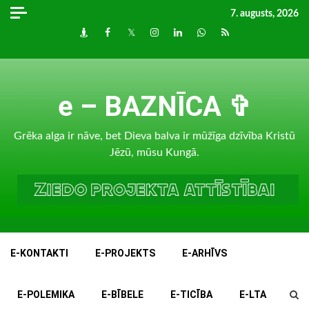
Skip
7. augusts, 2026
to
Draugiem
Facebook
Twitter
Instagram
LinkedIn
whatsapp
RSS
content
e – BAZNĪCA ✞
Grēka alga ir nāve, bet Dieva balva ir mūžīga dzīvība Kristū
Jēzū, mūsu Kungā.
E-KONTAKTI
E-PROJEKTS
E-ARHĪVS
E-POLEMIKA
E-BĪBELE
E-TICĪBA
E-LTA