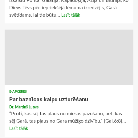
izkaisīti Pontā, Galatijā, Kapadoķijā, Āzijā un Bitinijā, ko
Dievs Tēvs pēc iepriekšējā lēmuma izredzējis, Garā
svētīdams, lai tie būtu...
Lasīt tālāk
E-APCERES
Par baznīcas kalpu uzturēšanu
Dr. Mārtiņš Luters
“Proti, kas sēj tas plaus no miesas pazušanu, bet, kas
sēj Garā, tas pļaus no Gara mūžīgo dzīvību.” [Gal.6:8]...
Lasīt tālāk