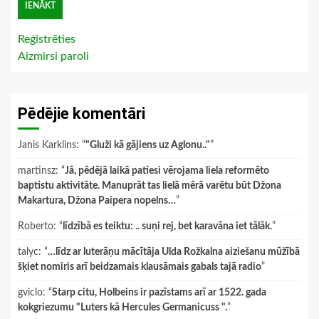
Reģistrēties
Aizmirsi paroli
Pēdējie komentāri
Janis Karklins
: “
"Gluži kā gājiens uz Aglonu.."
”
martinsz
: “
Jā, pēdējā laikā patiesi vērojama liela reformēto
baptistu aktivitāte. Manuprāt tas lielā mērā varētu būt Džona
Makartura, Džona Paipera nopelns…
”
Roberto
: “
līdzībā es teiktu: .. suņi rej, bet karavāna iet tālāk.
”
talyc
: “
…līdz ar luterāņu mācītāja Ulda Rožkalna aiziešanu mūžībā
šķiet nomiris arī beidzamais klausāmais gabals tajā radio
”
gviclo
: “
Starp citu, Holbeins ir pazīstams arī ar 1522. gada
kokgriezumu "Luters kā Hercules Germanicuss ".
”