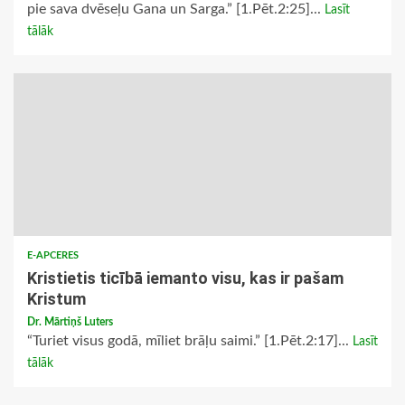
pie sava dvēseļu Gana un Sarga.” [1.Pēt.2:25]...
Lasīt
tālāk
E-APCERES
Kristietis ticībā iemanto visu, kas ir pašam
Kristum
Dr. Mārtiņš Luters
“Turiet visus godā, mīliet brāļu saimi.” [1.Pēt.2:17]...
Lasīt
tālāk