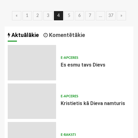
Ziņu
«
1
2
3
4
5
6
7
…
37
»
navigācija
Aktuālākie
Komentētākie
E-APCERES
Es esmu tavs Dievs
E-APCERES
Kristietis kā Dieva namturis
E-RAKSTI