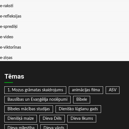
e-raksti
e-refleksijas
e-sprediķi
e-video
e-viktorīnas
e-ziņas
Tēmas
1. Mozus grāmatas skaidrojums
animācijas filma
ASV
Bauslības un Evaņģēlija noslēpumi
Bībele
Bībeles mācības studijas
Dienišķo lūgšanu gads
Dienišķā maize
Dieva Dēls
Dieva likums
Dieva mīlestība
Dieva vārds