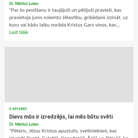
Dr. Mārtiņš Luters
“Par šo pestīšanu ir taujājuši un pētījuši pravieši, kas
pravietoja jums nolemto žēlastību, gribēdami izzināt, uz
kuru vai kādu laiku norāda Kristus Gars viņos, kas...
Lasīt tālāk
E-APCERES
Dievs mūs ir izredzējis, lai mēs būtu svēti
Dr. Mārtiņš Luters
“Pēteris, Jēzus Kristus apustulis, svešiniekiem, kas