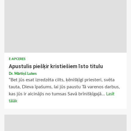
E-APCERES
Apustulis piešķir kristiešiem īsto titulu
Dr. Mārtiņš Luters
“Bet jūs esat izredzēta cilts, ķēnišķīgi priesteri, svēta
tauta, Dieva īpašums, lai jūs paustu Tā varenos darbus,
kas jūs ir aicinājis no tumsas Savā brīnišķīgajā...
Lasīt
tālāk