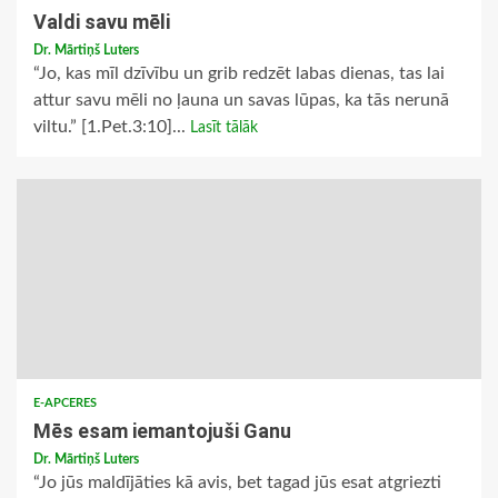
Valdi savu mēli
Dr. Mārtiņš Luters
“Jo, kas mīl dzīvību un grib redzēt labas dienas, tas lai
attur savu mēli no ļauna un savas lūpas, ka tās nerunā
viltu.” [1.Pet.3:10]...
Lasīt tālāk
E-APCERES
Mēs esam iemantojuši Ganu
Dr. Mārtiņš Luters
“Jo jūs maldījāties kā avis, bet tagad jūs esat atgriezti