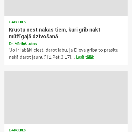
E-APCERES
Krustu nest nākas tiem, kuri grib nākt
mūžīgajā dzīvošanā
Dr. Mārtiņš Luters
“Jo ir labāki ciest, darot labu, ja Dieva griba to prasītu,
nekā darot ļaunu.” [1.Pet.3:17]...
Lasīt tālāk
E-APCERES