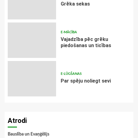
Grēka sekas
E-MĀCĪBA
Vajadzība pēc grēku
piedošanas un ticības
E-LŪGŠANAS
Par spēju noliegt sevi
Atrodi
Bauslība un Evaņģēlijs