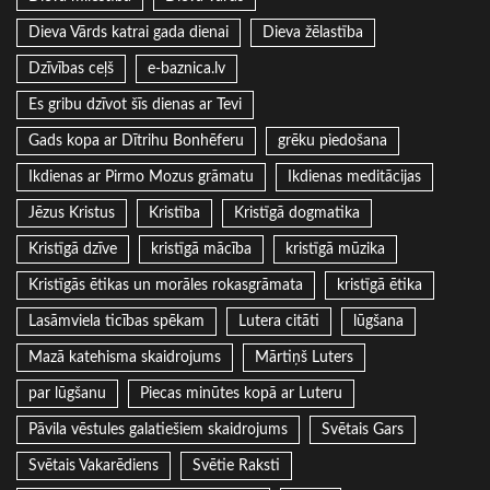
Dieva Vārds katrai gada dienai
Dieva žēlastība
Dzīvības ceļš
e-baznica.lv
Es gribu dzīvot šīs dienas ar Tevi
Gads kopa ar Dītrihu Bonhēferu
grēku piedošana
Ikdienas ar Pirmo Mozus grāmatu
Ikdienas meditācijas
Jēzus Kristus
Kristība
Kristīgā dogmatika
Kristīgā dzīve
kristīgā mācība
kristīgā mūzika
Kristīgās ētikas un morāles rokasgrāmata
kristīgā ētika
Lasāmviela ticības spēkam
Lutera citāti
lūgšana
Mazā katehisma skaidrojums
Mārtiņš Luters
par lūgšanu
Piecas minūtes kopā ar Luteru
Pāvila vēstules galatiešiem skaidrojums
Svētais Gars
Svētais Vakarēdiens
Svētie Raksti