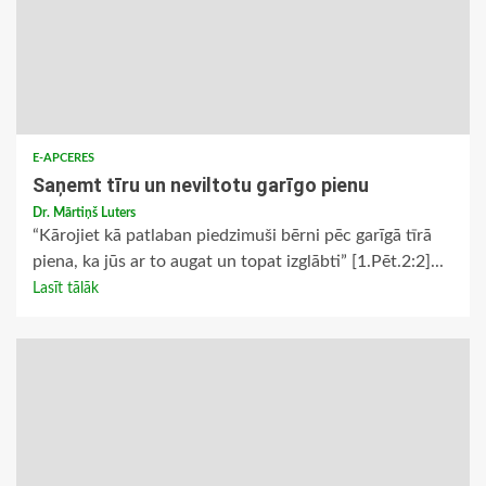
E-APCERES
Saņemt tīru un neviltotu garīgo pienu
Dr. Mārtiņš Luters
“Kārojiet kā patlaban piedzimuši bērni pēc garīgā tīrā
piena, ka jūs ar to augat un topat izglābti” [1.Pēt.2:2]...
Lasīt tālāk