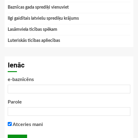
Baznīcas gada sprediķi vienuviet
Ilgi gaidītais latviešu sprediķu krājums
Lasāmviela ticības spēkam
Luteriskās ticības apliecības
Ienāc
e-baznīcēns
Parole
Atceries mani