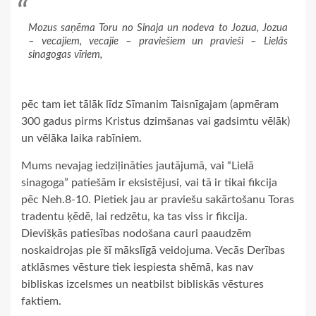
Mozus saņēma Toru no Sinaja un nodeva to Jozua, Jozua
– vecajiem, vecajie – praviešiem un pravieši – Lielās
sinagogas vīriem,
pēc tam iet tālāk līdz Sīmanim Taisnīgajam (apmēram
300 gadus pirms Kristus dzimšanas vai gadsimtu vēlāk)
un vēlāka laika rabīniem.
Mums nevajag iedziļināties jautājumā, vai “Lielā
sinagoga” patiešām ir eksistējusi, vai tā ir tikai fikcija
pēc Neh.8-10. Pietiek jau ar praviešu sakārtošanu Toras
tradentu ķēdē, lai redzētu, ka tas viss ir fikcija.
Dievišķās patiesības nodošana cauri paaudzēm
noskaidrojas pie šī mākslīgā veidojuma. Vecās Derības
atklāsmes vēsture tiek iespiesta shēmā, kas nav
bibliskas izcelsmes un neatbilst bibliskās vēstures
faktiem.