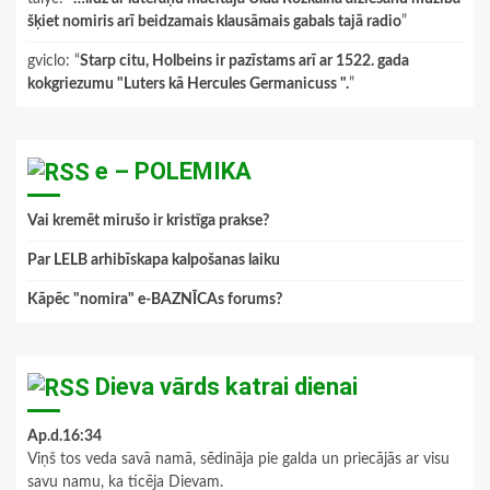
šķiet nomiris arī beidzamais klausāmais gabals tajā radio
”
gviclo
: “
Starp citu, Holbeins ir pazīstams arī ar 1522. gada
kokgriezumu "Luters kā Hercules Germanicuss ".
”
e – POLEMIKA
Vai kremēt mirušo ir kristīga prakse?
Par LELB arhibīskapa kalpošanas laiku
Kāpēc "nomira" e-BAZNĪCAs forums?
Dieva vārds katrai dienai
Ap.d.16:34
Viņš tos veda savā namā, sēdināja pie galda un priecājās ar visu
savu namu, ka ticēja Dievam.