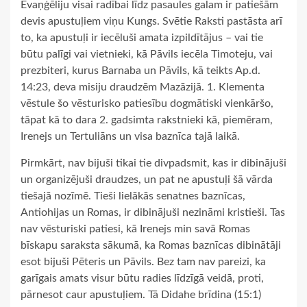
Evaņģēliju visai radībai līdz pasaules galam ir patiešām
devis apustuļiem viņu Kungs. Svētie Raksti pastāsta arī
to, ka apustuļi ir iecēluši amata izpildītājus – vai tie
būtu palīgi vai vietnieki, kā Pāvils iecēla Timoteju, vai
prezbiteri, kurus Barnaba un Pāvils, kā teikts Ap.d.
14:23, deva misiju draudzēm Mazāzijā. 1. Klementa
vēstule šo vēsturisko patiesību dogmātiski vienkāršo,
tāpat kā to dara 2. gadsimta rakstnieki kā, piemēram,
Irenejs un Tertuliāns un visa baznīca tajā laikā.
Pirmkārt, nav bijuši tikai tie divpadsmit, kas ir dibinājuši
un organizējuši draudzes, un pat ne apustuļi šā vārda
tiešajā nozīmē. Tieši lielākās senatnes baznīcas,
Antiohijas un Romas, ir dibinājuši nezināmi kristieši. Tas
nav vēsturiski patiesi, kā Irenejs min savā Romas
bīskapu saraksta sākumā, ka Romas baznīcas dibinātāji
esot bijuši Pēteris un Pāvils. Bez tam nav pareizi, ka
garīgais amats visur būtu radies līdzīgā veidā, proti,
pārnesot caur apustuļiem. Tā Didahe brīdina (15:1)