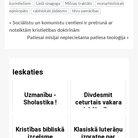
korintiešiem
Lielā sinagoga
Mišnas traktāts
monarhistiskais
episkopāts
rabīniskais jūdaisms
tēvu pamācības
Continue
« Sociālistu un komunistu centieni ir pretrunā ar
noteiktām kristietības doktrīnām
Reading
Patiesai misijai nepieciešama patiesa teoloģija »
Ieskaties
Uzmanību -
Divdesmit
Sholastika !
ceturtais vakara
priekšlasījums
Kristības bibliskā
Klasiskā luterāņu
izcelsme
izpratne par