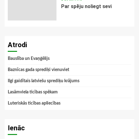
Par spēju noliegt sevi
Atrodi
Bauslība un Evaņģēlijs
Baznīcas gada sprediķi vienuviet
Ilgi gaidītais latviešu sprediķu krājums
Lasāmviela ticības spēkam
Luteriskās ticības apliecības
Ienāc