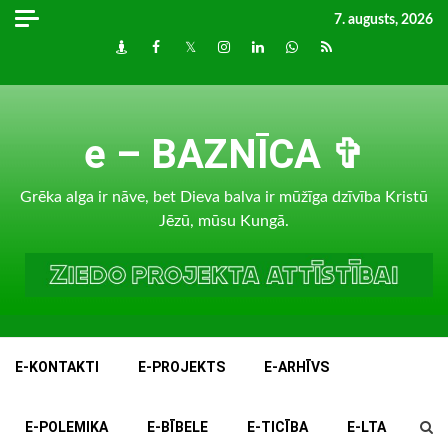
Skip
7. augusts, 2026
to
Draugiem
Facebook
Twitter
Instagram
LinkedIn
whatsapp
RSS
content
e – BAZNĪCA ✞
Grēka alga ir nāve, bet Dieva balva ir mūžīga dzīvība Kristū
Jēzū, mūsu Kungā.
E-KONTAKTI
E-PROJEKTS
E-ARHĪVS
E-POLEMIKA
E-BĪBELE
E-TICĪBA
E-LTA