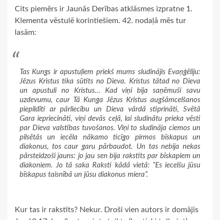
Cits piemērs ir Jaunās Derības atklāsmes izpratne 1.
Klementa vēstulē korintiešiem. 42. nodaļā mēs tur
lasām:
Tas Kungs ir apustuļiem priekš mums sludinājis Evaņģēliju:
Jēzus Kristus tika sūtīts no Dieva. Kristus tātad no Dieva
un apustuli no Kristus… Kad viņi bija saņēmuši savu
uzdevumu, caur Tā Kunga Jēzus Kristus augšāmcelšanos
piepildīti ar pārliecību un Dieva vārdā stiprināti, Svētā
Gara iepriecināti, viņi devās ceļā, lai sludinātu prieka vēsti
par Dieva valstības tuvošanos. Viņi to sludināja ciemos un
pilsētās un iecēla nākamo ticīgo pirmos bīskapus un
diakonus, tos caur garu pārbaudot. Un tas nebija nekas
pārsteidzoši jauns: jo jau sen bija rakstīts par bīskapiem un
diakoniem. Jo tā saka Raksti kādā vietā: “Es iecelšu jūsu
bīskapus taisnībā un jūsu diakonus miera”.
Kur tas ir rakstīts? Nekur. Droši vien autors ir domājis