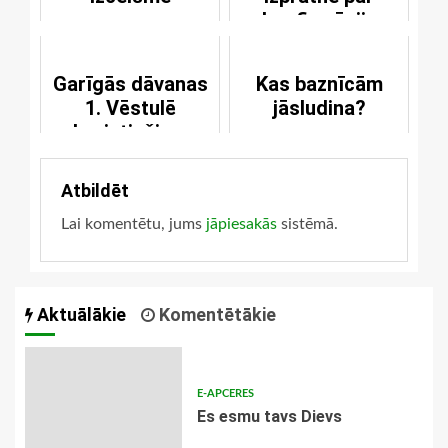
konfirmāciju
Garīgās dāvanas
Kas baznīcām
1. Vēstulē
jāsludina?
korintiešiem
Atbildēt
Lai komentētu, jums
jāpiesakās
sistēmā.
Aktuālākie
Komentētākie
E-APCERES
Es esmu tavs Dievs