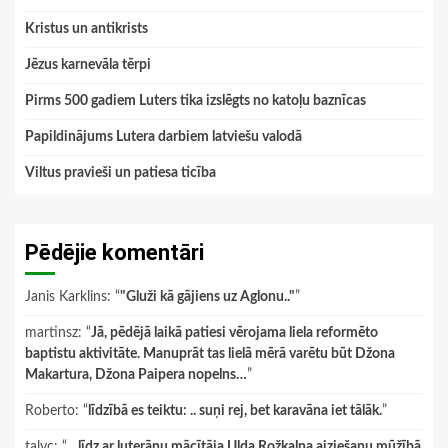
Kristus un antikrists
Jēzus karnevāla tērpi
Pirms 500 gadiem Luters tika izslēgts no katoļu baznīcas
Papildinājums Lutera darbiem latviešu valodā
Viltus pravieši un patiesa ticība
Pēdējie komentāri
Janis Karklins
: “
"Gluži kā gājiens uz Aglonu.."
”
martinsz
: “
Jā, pēdējā laikā patiesi vērojama liela reformēto
baptistu aktivitāte. Manuprāt tas lielā mērā varētu būt Džona
Makartura, Džona Paipera nopelns…
”
Roberto
: “
līdzībā es teiktu: .. suņi rej, bet karavāna iet tālāk.
”
talyc
: “
…līdz ar luterāņu mācītāja Ulda Rožkalna aiziešanu mūžībā