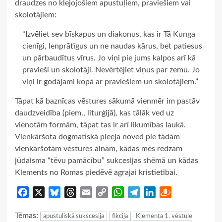
draudzes no klejojošiem apustuļiem, praviešiem vai
skolotājiem:
“Izvēliet sev bīskapus un diakonus, kas ir Tā Kunga
cienīgi, lenprātīgus un ne naudas kārus, bet patiesus
un pārbaudītus vīrus. Jo viņi pie jums kalpos arī kā
pravieši un skolotāji. Nevērtējiet viņus par zemu. Jo
viņi ir godājami kopā ar praviešiem un skolotājiem.”
Tāpat kā baznīcas vēstures sākumā vienmēr im pastāv
daudzveidība (piem., liturģijā), kas tālāk ved uz
vienotām formām, tāpat tas ir arī likumības laukā.
Vienkāršota dogmatiskā pieeja noved pie tādām
vienkāršotām vēstures ainām, kādas mēs redzam
jūdaisma “tēvu pamācību” sukcesijas shēmā un kādas
Klements no Romas piedēvē agrajai kristietībai.
Facebook
X
Bluesky
Threads
Email
Copy
WhatsApp
Telegram
LinkedIn
Draugiem
Link
Tēmas:
apustuliskā sukscesija
fikcija
Klementa 1. vēstule