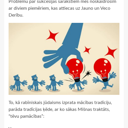
Problēmu par sukcesijas sarakstiem mēs noskaidrosim
ar diviem piemēriem, kas attiecas uz Jauno un Veco
Derību.
To, kā rabīniskais jūdaisms izprata mācības tradīciju,
parāda tradīcijas ķēde, ar ko sākas Mišnas traktāts,
“tēvu pamācības”: