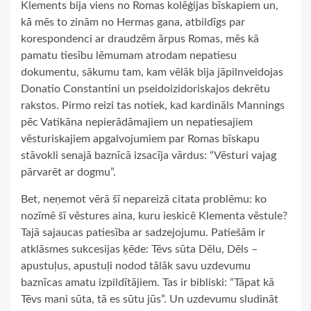
Klements bija viens no Romas kolēģijas bīskapiem un,
kā mēs to zinām no Hermas gana, atbildīgs par
korespondenci ar draudzēm ārpus Romas, mēs kā
pamatu tiesību lēmumam atrodam nepatiesu
dokumentu, sākumu tam, kam vēlāk bija jāpilnveidojas
Donatio Constantini un pseidoizidoriskajos dekrētu
rakstos. Pirmo reizi tas notiek, kad kardināls Mannings
pēc Vatikāna nepierādāmajiem un nepatiesajiem
vēsturiskajiem apgalvojumiem par Romas bīskapu
stāvokli senajā baznīcā izsacīja vārdus: “Vēsturi vajag
pārvarēt ar dogmu”.
Bet, neņemot vērā šī nepareizā citata problēmu: ko
nozīmē šī vēstures aina, kuru ieskicē Klementa vēstule?
Tajā sajaucas patiesība ar sadzejojumu. Patiešām ir
atklāsmes sukcesijas ķēde: Tēvs sūta Dēlu, Dēls –
apustuļus, apustuļi nodod tālāk savu uzdevumu
baznīcas amatu izpildītājiem. Tas ir bibliski: “Tāpat kā
Tēvs mani sūta, tā es sūtu jūs”. Un uzdevumu sludināt