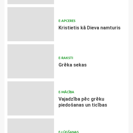
E-APCERES
Kristietis kā Dieva namturis
E-RAKSTI
Grēka sekas
E-MĀCĪBA
Vajadzība pēc grēku
piedošanas un ticības
E-LŪGŠANAS