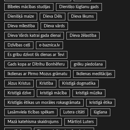
Bībeles mācības studijas
Dienišķo lūgšanu gads
Dienišķā maize
Dieva Dēls
Dieva likums
Dieva mīlestība
Dieva vārds
Dieva Vārds katrai gada dienai
Dieva žēlastība
Dzīvības ceļš
e-baznica.lv
Es gribu dzīvot šīs dienas ar Tevi
Gads kopa ar Dītrihu Bonhēferu
grēku piedošana
Ikdienas ar Pirmo Mozus grāmatu
Ikdienas meditācijas
Jēzus Kristus
Kristība
Kristīgā dogmatika
Kristīgā dzīve
kristīgā mācība
kristīgā mūzika
Kristīgās ētikas un morāles rokasgrāmata
kristīgā ētika
Lasāmviela ticības spēkam
Lutera citāti
lūgšana
Mazā katehisma skaidrojums
Mārtiņš Luters