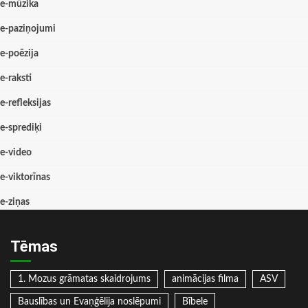
e-mūzika
e-paziņojumi
e-poēzija
e-raksti
e-refleksijas
e-sprediķi
e-video
e-viktorīnas
e-ziņas
Tēmas
1. Mozus grāmatas skaidrojums
animācijas filma
ASV
Bauslības un Evaņģēlija noslēpumi
Bībele