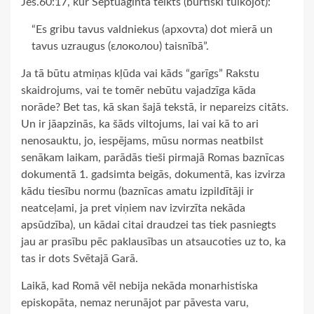
Jes.60:17, kur Septuaginta teikts (burtiski tulkojot):
“Es gribu tavus valdniekus (apxovτa) dot mierā un
tavus uzraugus (εлоколоυ) taisnībā”.
Ja tā būtu atmiņas kļūda vai kāds “garīgs” Rakstu
skaidrojums, vai te tomēr nebūtu vajadzīga kāda
norāde? Bet tas, kā skan šajā tekstā, ir nepareizs citāts.
Un ir jāapzinās, ka šāds viltojums, lai vai kā to ari
nenosauktu, jo, iespējams, mūsu normas neatbilst
senākam laikam, parādās tieši pirmajā Romas baznīcas
dokumentā 1. gadsimta beigās, dokumentā, kas izvirza
kādu tiesību normu (baznīcas amatu izpildītāji ir
neatceļami, ja pret viņiem nav izvirzīta nekāda
apsūdzība), un kādai citai draudzei tas tiek pasniegts
jau ar prasību pēc paklausības un atsaucoties uz to, ka
tas ir dots Svētajā Garā.
Laikā, kad Romā vēl nebija nekāda monarhistiska
episkopāta, nemaz nerunājot par pāvesta varu,