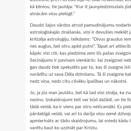
kā ķēniņu, tie jautāja: “Kur it jaunpiedzimušais 
atnācām viņu pielūgt.”
Daudzi šajos vārdos atrod pamudinājumu nodarbotie
astroloģiskajās zināšanās, viņi ir devušies meklēt
kritizēja astroloģiju, teikdams: “Divus graudus 
nes augļus, bet otru apēd putni”. Tāpat arī attiecī
kāpēc visi citi, kas piedzima zem šīs pašas zvaigz
Secinājums ir pavisam vienkāršs: šai zvaigznei neb
gan daudz tiek spekulēts par to, kas šī zvaigne īsti
norādītu uz sava Dēla dzimšanu. Tā šī zvaigzne kal
nedz viņa, nedz citu cilvēku īpašības un nākotni.
Jo, ja jūs man jautātu, bet kā tad viņi zināja, ka 
nezinu. Izskaidrojumi šeit var būd dažādi, un tie 
tādā veidā, ka ir viens par otru neticamāki. Es pieļ
pārdabīgā veidā, vai arī to darīja viņu zemē dzīvoj
apmierināts ar šādu skaidrojumu, lai sniedz kādu l
varētu kaut ko uzzināt par Kristu.