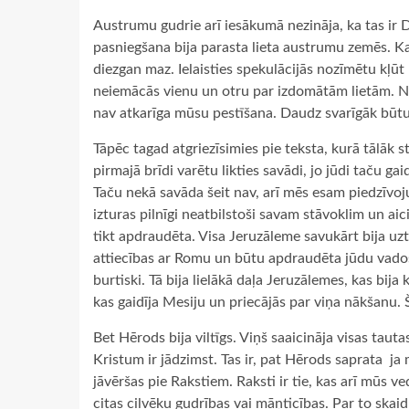
Austrumu gudrie arī iesākumā nezināja, ka tas ir 
pasniegšana bija parasta lieta austrumu zemēs. Ka
diezgan maz. Ielaisties spekulācijās nozīmētu kļūt
neiemācās vienu un otru par izdomātām lietām. No
nav atkarīga mūsu pestīšana. Daudz svarīgāk būtu m
Tāpēc tagad atgriezīsimies pie teksta, kurā tālāk 
pirmajā brīdi varētu likties savādi, jo jūdi taču g
Taču nekā savāda šeit nav, arī mēs esam piedzīvoju
izturas pilnīgi neatbilstoši savam stāvoklim un ai
tikt apdraudēta. Visa Jeruzāleme savukārt bija uz
attiecības ar Romu un būtu apdraudēta jūdu vadošā
burtiski. Tā bija lielākā daļa Jeruzālemes, kas bija 
kas gaidīja Mesiju un priecājās par viņa nākšanu.
Bet Hērods bija viltīgs. Viņš saaicināja visas taut
Kristum ir jādzimst. Tas ir, pat Hērods saprata ­ j
jāvēršas pie Rakstiem. Raksti ir tie, kas arī mūs ve
citas cilvēku gudrības vai māņticības. Par to skaid