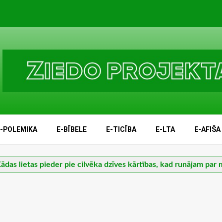
E-POLEMIKA
E-BĪBELE
E-TICĪBA
E-LTA
E-AFIŠA
ādas lietas pieder pie cilvēka dzīves kārtības, kad runājam par