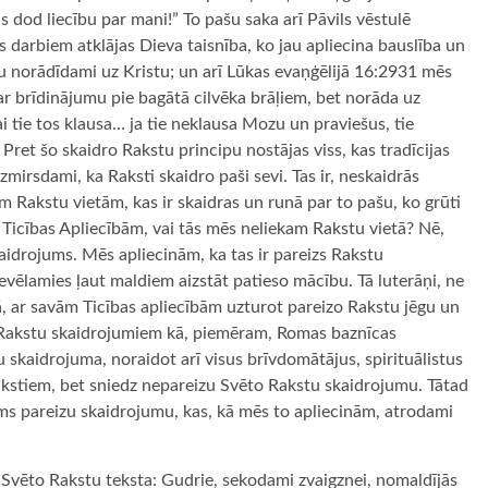
as dod liecību par mani!” To pašu saka arī Pāvils vēstulē
 darbiem atklājas Dieva taisnība, ko jau apliecina bauslība un
u norādīdami uz Kristu; un arī Lūkas evaņģēlijā 16:29­31 mēs
r brīdinājumu pie bagātā cilvēka brāļiem, bet norāda uz
i tie tos klausa… ja tie neklausa Mozu un praviešus, tie
 Pret šo skaidro Rakstu principu nostājas viss, kas tradīcijas
mirsdami, ka Raksti skaidro paši sevi. Tas ir, neskaidrās
ām Rakstu vietām, kas ir skaidras un runā par to pašu, ko grūti
 Ticības Apliecībām, vai tās mēs neliekam Rakstu vietā? Nē,
kaidrojums. Mēs apliecinām, ka tas ir pareizs Rakstu
evēlamies ļaut maldiem aizstāt patieso mācību. Tā luterāņi, ne
ā, ar savām Ticības apliecībām uzturot pareizo Rakstu jēgu un
Rakstu skaidrojumiem kā, piemēram, Romas baznīcas
u skaidrojuma, noraidot arī visus brīvdomātājus, spirituālistus
 Rakstiem, bet sniedz nepareizu Svēto Rakstu skaidrojumu. Tātad
mums pareizu skaidrojumu, kas, kā mēs to apliecinām, atrodami
 Svēto Rakstu teksta: Gudrie, sekodami zvaigznei, nomaldījās