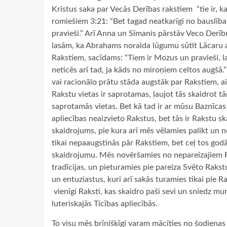
Kristus saka par Vecās Derības rakstiem ­ “tie ir, k
romiešiem 3:21: “Bet tagad neatkarīgi no bauslības
pravieši.” Arī Anna un Sīmanis pārstāv Veco Derīb
lasām, ka Abrahams noraida lūgumu sūtīt Lācaru a
Rakstiem, sacīdams: “Tiem ir Mozus un pravieši, la
neticēs arī tad, ja kāds no miroņiem celtos augšā.”
vai racionālo prātu stāda augstāk par Rakstiem, aiz
Rakstu vietas ir saprotamas, ļaujot tās skaidrot t
saprotamās vietas. Bet kā tad ir ar mūsu Baznīcas
apliecības neaizvieto Rakstus, bet tās ir Rakstu s
skaidrojums, pie kura arī mēs vēlamies palikt un n
tikai nepaaugstinās pār Rakstiem, bet ceļ tos god
skaidrojumu. Mēs novēršamies no nepareizajiem 
tradīcijas, un pieturamies pie pareiza Svēto Rakst
un entuziastus, kuri arī sakās turamies tikai pie
­ vienīgi Raksti, kas skaidro paši sevi un sniedz 
luteriskajās Ticības apliecībās.
To visu mēs brīnišķīgi varam mācīties no šodienas