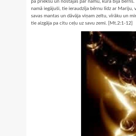
pa priekšu un nostājās pār namu, kurā bija bērns. U
namā iegājuši, tie ieraudzīja bērnu līdz ar Mariju,
savas mantas un dāvāja viņam zeltu, vīrāku un mi
tie aizgāja pa citu ceļu uz savu zemi. [Mt.2:1-12]