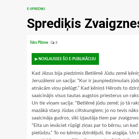
E-SPREDIĶI
Sprediķis Zvaigzne
Ilārs Plūme
3
▶ NOKLAUSIES ŠO E-PUBLIKĀCIJU
Kad Jēzus bija piedzimis Betlēmē Jūdu zemē ķēniņ
Jeruzālemi un sacīja: “Kur ir jaunpiedzimušais j
atnācām viņu pielūgt.” Kad ķēniņš Hērods to dzirdē
saaicinājis visus tautas augstos priesterus un rak
Un tie viņam sacīja: “Betlēmē jūdu zemē; jo tā rak
mazākā starp Jūdas ciltskungiem; jo no tevis nāks
saaicināja gudros, sīki izjautāja tiem par zvaigznes
“Eita un ievāciet rūpīgi ziņas par to bērnu, un kad 
pielūdzu.” To no ķēniņa dzirdējuši, tie aizgāja. Un 