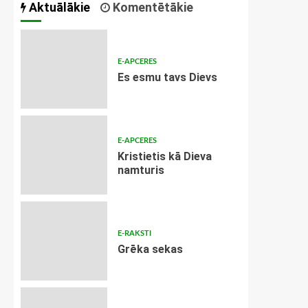
Aktuālākie
Komentētākie
E-APCERES
Es esmu tavs Dievs
E-APCERES
Kristietis kā Dieva
namturis
E-RAKSTI
Grēka sekas