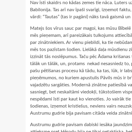
Nav īsti skaidrs no kādas zemes tie nāca. Luters uzsk
Babilonija. Tas arī nav īpaši svarīgi, izņemot faktu,
vārdi: “Tautas” (tas ir pagāni) nāks tavā gaismā un 
Matejs šos vīrus sauc par magoi, kas mūsu Bībelē tu
mēs pieņemam, arī pareizākais tulkojums attiecīb
par zinātniekiem. Ar vienu piebildi, ka tie nebūdami
mēs tos pazīstam šodien. Lielākā daļa mūsdienu zi
izzināt tās noslēpumus. Taču pēc Ādama krišanas t
tālāk un tālāk, un, protams ­ nekad nesasniedz to, 
pašu pētīšanas procesu kā tādu, ka tas, lūk, ir la
pieņēmumos, no kuriem apustulis Pāvils mūs ir brī
vajadzētu sargāties. Modernā zinātne patiesībā va
sasniegt, bet neskaitāmi viedokļi, tūkstošiem visp
nespēdami īsti par kaut ko vienoties. Jo vairāk tie
šodienas, izņemot kristiešus, neviens vairs neuzs
Austrumu gudrie bija pavisam citāda veida zinātni
Austrumu gudrie pavisam dabiski iesāka jaundzimu
attieksme pret Hērodu bija ne tikai netaktiska, be