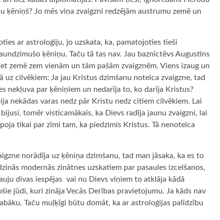
jūdu ķēniņš? Jo mēs viņa zvaigzni redzējām austrumu zemē un
s ar astroloģiju, jo uzskata, ka, pamatojoties tieši
 jaundzimušo ķēniņu. Taču tā tas nav. Jau baznīctēvs Augustīns
iemet zemē zem vienām un tām pašām zvaigznēm. Viens izaug un
bā uz cilvēkiem: Ja jau Kristus dzimšanu noteica zvaigzne, tad
nes nekļuva par ķēniņiem un nedarīja to, ko darīja Kristus?
ija nekādas varas nedz pār Kristu nedz citiem cilvēkiem. Lai
 bijusi, tomēr visticamākais, ka Dievs radīja jaunu zvaigzni, lai
poja tikai par zīmi tam, ka piedzimis Kristus. Tā nenoteica
zvaigzne norādīja uz ķēniņa dzimšanu, tad man jāsaka, ka es to
līdzinās modernās zinātnes uzskatiem par pasaules izcelšanos,
auju divas iespējas ­ vai nu Dievs viņiem to atklāja kādā
ošie jūdi, kuri zināja Vecās Derības pravietojumu. Ja kāds nav
abāku. Taču muļķīgi būtu domāt, ka ar astroloģijas palīdzību