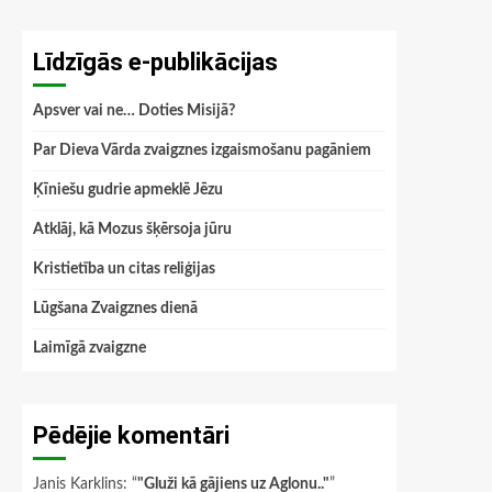
Līdzīgās e-publikācijas
Apsver vai ne… Doties Misijā?
Par Dieva Vārda zvaigznes izgaismošanu pagāniem
Ķīniešu gudrie apmeklē Jēzu
Atklāj, kā Mozus šķērsoja jūru
Kristietība un citas reliģijas
Lūgšana Zvaigznes dienā
Laimīgā zvaigzne
Pēdējie komentāri
Janis Karklins
: “
"Gluži kā gājiens uz Aglonu.."
”