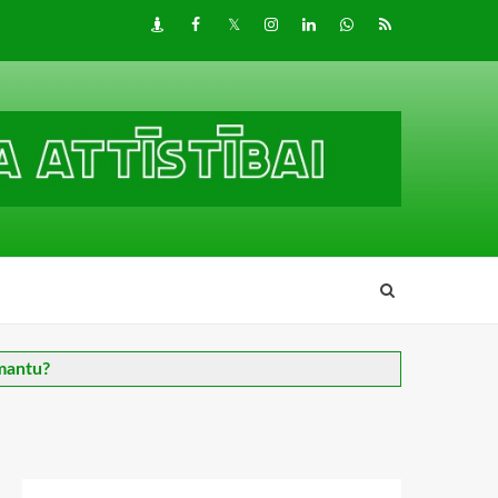
Draugiem
Facebook
Twitter
Instagram
LinkedIn
whatsapp
RSS
 mantu?