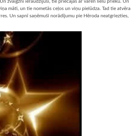
n zvaigzni ieraudzījuši, tie priecājās ar varen lielu prieku. Un
 viņa māti, un tie nometās ceļos un viņu pielūdza. Tad tie atvēra
rres. Un sapnī saņēmuši norādījumu pie Hēroda neatgriezties,