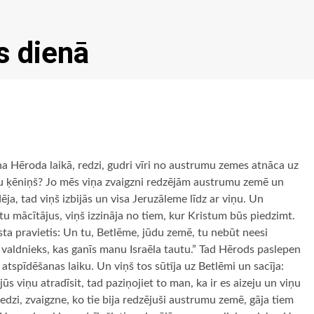
s dienā
a Hēroda laikā, redzi, gudri vīri no austrumu zemes atnāca uz
ūdu ķēniņš? Jo mēs viņa zvaigzni redzējām austrumu zemē un
ja, tad viņš izbijās un visa Jeruzāleme līdz ar viņu. Un
stu mācītājus, viņš izzināja no tiem, kur Kristum būs piedzimt.
sta pravietis: Un tu, Betlēme, jūdu zemē, tu nebūt neesi
 valdnieks, kas ganīs manu Israēla tautu.” Tad Hērods paslepen
 atspīdēšanas laiku. Un viņš tos sūtīja uz Betlēmi un sacīja:
jūs viņu atradīsit, tad paziņojiet to man, ka ir es aizeju un viņu
redzi, zvaigzne, ko tie bija redzējuši austrumu zemē, gāja tiem