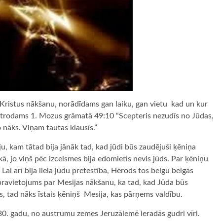
Kristus nākšanu, norādīdams gan laiku, gan vietu ­ kad un kur
 atrodams 1. Mozus grāmatā 49:10 “Scepteris nezudīs no Jūdas,
o nāks. Viņam tautas klausīs.”
u, kam tātad bija jānāk tad, kad jūdi būs zaudējuši ķēniņa
kā, jo viņš pēc izcelsmes bija edomietis nevis jūds. Par ķēniņu
Lai arī bija liela jūdu pretestība, Hērods tos beigu beigās
 pravietojums par Mesijas nākšanu, ka tad, kad Jūda būs
s, tad nāks īstais ķēniņš ­ Mesija, kas pārņems valdību.
m 30. gadu, no austrumu zemes Jeruzālemē ieradās gudri vīri.