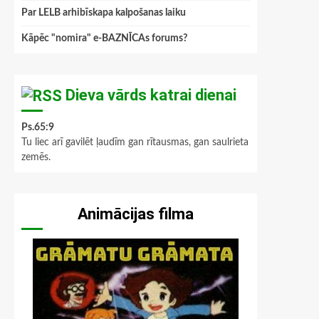
Par LELB arhibīskapa kalpošanas laiku
Kāpēc "nomira" e-BAZNĪCAs forums?
Dieva vārds katrai dienai
Ps.65:9
Tu liec arī gavilēt ļaudīm gan rītausmas, gan saulrieta
zemēs.
Animācijas filma