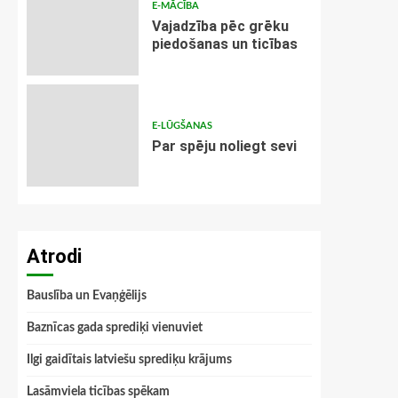
E-MĀCĪBA
Vajadzība pēc grēku
piedošanas un ticības
E-LŪGŠANAS
Par spēju noliegt sevi
Atrodi
Bauslība un Evaņģēlijs
Baznīcas gada sprediķi vienuviet
Ilgi gaidītais latviešu sprediķu krājums
Lasāmviela ticības spēkam