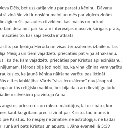
Dieva Dēls, bet uzskatīja viņu par parastu ķēniņu. Dāvanu
trā ziņā šie vīri ir noslēpumaini un mēs par viņiem zinām
 līdzīgiem šīs pasaules cilvēkiem, kas mācās un nekad
 tām detaļām, par kurām interesējas mūsu ziņkārīgais prāts,
ācīties to, kas šajā tekstā ir atklāts.
stāstīts par ķēniņa Hēroda un visas Jeruzālemes izbailēm. Tas
aidīja Mesiju un tiem vajadzētu priecāties pat viņa atnākšanu.
ši, ka tie, kam vajadzētu priecāties par Kristus apliecināšanu,
cinājumam. Hērods bija ļoti nobijies, ka viņa ķēniņa vara varētu
traukusies, ka jaunā ķēniņa nākšana varētu pasliktināt
s elites labklājība. Vārds “visa Jeruzāleme” nav jāsaprot
kopā ar tās reliģisko vadību, bet bija daļa arī dievbijīgu jūdu,
 Šādiem cilvēkiem pravietoja Anna.
as augstos priesterus un rakstu mācītājus, lai uzzinātu, kur
a mēs kaut ko gribam precīzi zināt par Kristu, tad mums ir
d pie Kristus. To nespēj ne zinātne, ne astroloģija, ne kādas
ri runā arī pats Kristus un apustuļi. Jāņa evaņģēlijā 5:39