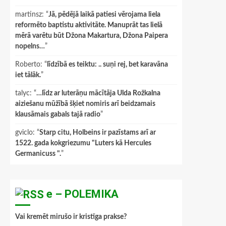
martinsz
: “
Jā, pēdējā laikā patiesi vērojama liela
reformēto baptistu aktivitāte. Manuprāt tas lielā
mērā varētu būt Džona Makartura, Džona Paipera
nopelns…
”
Roberto
: “
līdzībā es teiktu: .. suņi rej, bet karavāna
iet tālāk.
”
talyc
: “
…līdz ar luterāņu mācītāja Ulda Rožkalna
aiziešanu mūžībā šķiet nomiris arī beidzamais
klausāmais gabals tajā radio
”
gviclo
: “
Starp citu, Holbeins ir pazīstams arī ar
1522. gada kokgriezumu "Luters kā Hercules
Germanicuss ".
”
e – POLEMIKA
Vai kremēt mirušo ir kristīga prakse?