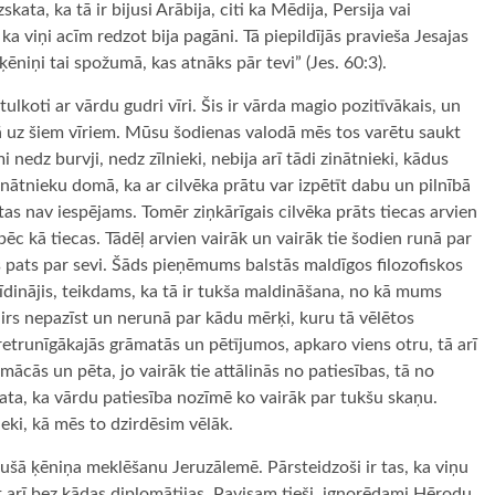
ata, ka tā ir bijusi Arābija, citi ka Mēdija, Persija vai
 ka viņi acīm redzot bija pagāni. Tā piepildījās pravieša Jesajas
ķēniņi tai spožumā, kas atnāks pār tevi” (Jes. 60:3).
lkoti ar vārdu gudri vīri. Šis ir vārda magio pozitīvākais, un
ā uz šiem vīriem. Mūsu šodienas valodā mēs tos varētu saukt
 nedz burvji, nedz zīlnieki, nebija arī tādi zinātnieki, kādus
nātnieku domā, ka ar cilvēka prātu var izpētīt dabu un pilnībā
as nav iespējams. Tomēr ziņkārīgais cilvēka prāts tiecas arvien
pēc kā tiecas. Tādēļ arvien vairāk un vairāk tie šodien runā par
bs pats par sevi. Šāds pieņēmums balstās maldīgos filozofiskos
dinājis, teikdams, ka tā ir tukša maldināšana, no kā mums
irs nepazīst un nerunā par kādu mērķi, kuru tā vēlētos
retrunīgākajās grāmatās un pētījumos, apkaro viens otru, tā arī
 mācās un pēta, jo vairāk tie attālinās no patiesības, tā no
kata, ka vārdu patiesība nozīmē ko vairāk par tukšu skaņu.
eki, kā mēs to dzirdēsim vēlāk.
šā ķēniņa meklēšanu Jeruzālemē. Pārsteidzoši ir tas, ka viņu
t arī bez kādas diplomātijas. Pavisam tieši, ignorēdami Hērodu