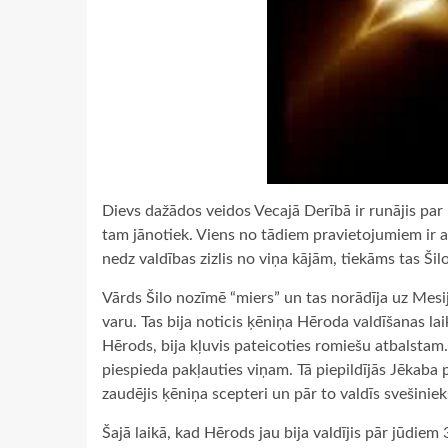
Dievs dažādos veidos Vecajā Derībā ir runājis par 
tam jānotiek. Viens no tādiem pravietojumiem ir
nedz valdības zizlis no viņa kājām, tiekāms tas Šil
Vārds Šilo nozīmē “miers” un tas norādīja uz Mesij
varu. Tas bija noticis ķēniņa Hēroda valdīšanas lai
Hērods, bija kļuvis pateicoties romiešu atbalstam. 
piespieda pakļauties viņam. Tā piepildījās Jēkaba
zaudējis ķēniņa scepteri un pār to valdīs svešiniek
Šajā laikā, kad Hērods jau bija valdījis pār jūdie