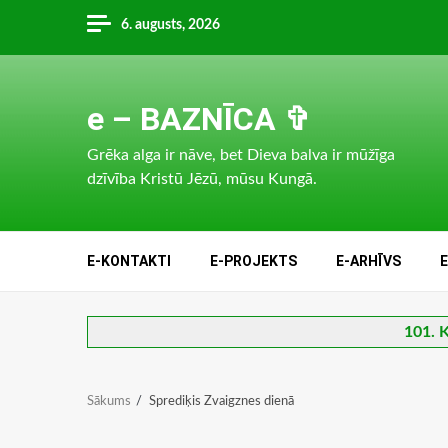
Skip
6. augusts, 2026
to
content
e – BAZNĪCA ✞
Grēka alga ir nāve, bet Dieva balva ir mūžīga
dzīvība Kristū Jēzū, mūsu Kungā.
E-KONTAKTI
E-PROJEKTS
E-ARHĪVS
101. K
Sākums
Sprediķis Zvaigznes dienā