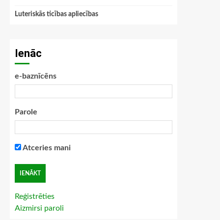
Luteriskās ticības apliecības
Ienāc
e-baznīcēns
Parole
Atceries mani
Reģistrēties
Aizmirsi paroli